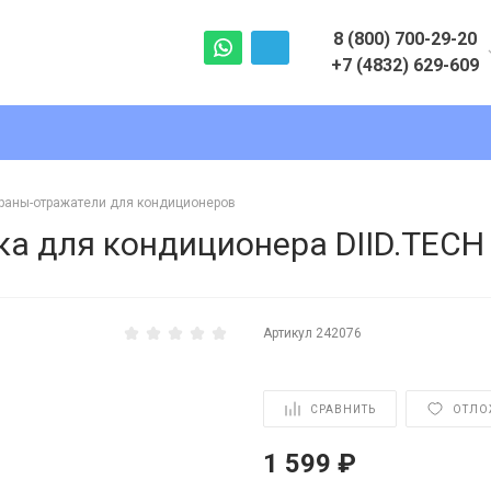
8 (800) 700-29-20
+7 (4832) 629-609
8 (800) 700-29-20
+7 (4832) 629-609
г. Брянск, ул. Фрунзе 64А
Пн-Пт с 9:00 до 18:00
раны-отражатели для кондиционеров
Сб с 10:00 до 15:00
а для кондиционера DIID.TECH 
Вс - Выходной
info@climat-cold.ru
Артикул
242076
СРАВНИТЬ
ОТЛО
1 599 ₽