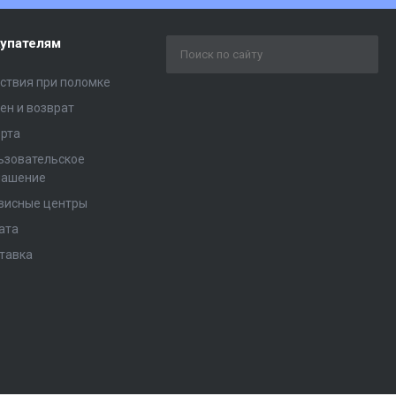
упателям
ствия при поломке
ен и возврат
рта
ьзовательское
лашение
висные центры
ата
тавка