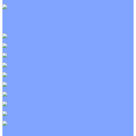
С электрическим калорифером
Приточно-вытяжные установки
С водяным калорифером
С электрическим калорифером
С рекуператором
Для бассейнов
Вытяжные установки
Бытовые приточные установки
Wi-Fi модули
Компрессоры
Монтажные комплекты
Пульты управления
Распределительные блоки
Фасадные решетки
Экраны-отражатели
Тепловые завесы
Без обогрева