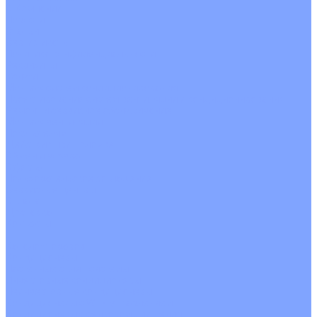
О Компании
Новости
Статьи
Сертификаты
Политика конфиденциальности
Реквизиты
Услуги
Монтаж систем кондиционирования
Проектирование систем вентиляции и кондиционирования
Ремонт и сервисное обслуживание
Монтаж вентиляции
Покупателям
Действия при поломке
Обмен и возврат
Оферта
Пользовательское соглашение
Сервисные центры
Оплата
Доставка
Контакты
...
Каталог товаров
Кондиционеры
Настенные сплит-системы
Инверторные кондиционеры
Неинверторные кондиционеры
Кондиционеры с Wi-Fi управлением
Кондиционеры с сенсором движения