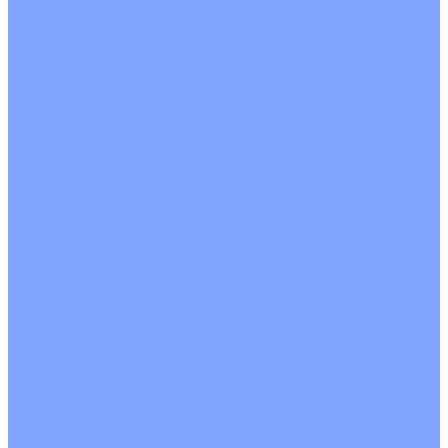
Однопоточные
Двухпоточные
Четырехпоточные
Кругопоточные
Напольно потолочные VRF и VRV блоки
Напольной установки
Потолочной установки
Настенные VRF и VRV блоки
Фанкойлы
Кассетные фанкойлы
Кругопоточные
Однопоточные
Четырехпоточные
Канальные фанкойлы
Вертикальный монтаж
Горизонтальный монтаж
Напольно потолочные фанкойлы
Настенный монтаж
Потолочной монтаж
Универсальный монтаж
Настенные фанкойлы
Чиллер
Компрессорно-конденсаторные блоки
Вентиляция
Приточные установки
С водяным калорифером
С электрическим калорифером
Приточно-вытяжные установки