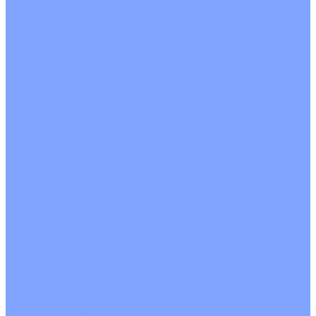
Четырехпоточные
Кругопоточные
Напольно потолочные VRF и VRV блоки
Напольной установки
Потолочной установки
Настенные VRF и VRV блоки
Фанкойлы
Кассетные фанкойлы
Кругопоточные
Однопоточные
Четырехпоточные
Канальные фанкойлы
Вертикальный монтаж
Горизонтальный монтаж
Напольно потолочные фанкойлы
Настенный монтаж
Потолочной монтаж
Универсальный монтаж
Настенные фанкойлы
Чиллер
Компрессорно-конденсаторные блоки
Вентиляция
Приточные установки
С водяным калорифером
С электрическим калорифером
Приточно-вытяжные установки
С водяным калорифером
С электрическим калорифером