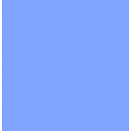
Кондиционеры с Wi-Fi управлением
Кондиционеры с сенсором движения
Цветные кондиционеры
Бежевый
Красный
Серебро
Черный
Кассетные кондиционеры
Инверторные
Неинверторные
Мобильные кондиционеры
Напольно-потолочные кондиционеры
Инверторные
Неинверторные
Канальные кондиционеры
Инверторные
Неинверторные
Колонные кондиционеры
Инверторные
Неинверторные
VRF и VRV системы
Внешние (наружные) VRF и VRV блоки
Без рекуперации тепла
Вертикальный выдув
Горизонтальный выдув
С рекуперацией тепла
Канальные VRF и VRV блоки
Кассетные VRF и VRV блоки