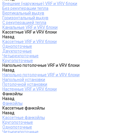
Внешние (наружные) VRF и VRV блоки
Без рекуперации тепла
Вертикальный выдув
Горизонтальный выдув
С рекуперацией тепла
Канальные VRF и VRV блоки
Кассетные VRF и VRV блоки
Назад
Кассетные VRF и VRV блоки
Однопоточные
Двухпоточные
Четырехпоточные
Кругопоточные
Напольно потолочные VRF и VRV блоки
Назад
Напольно потолочные VRF и VRV блоки
Напольной установки
Потолочной установки
Настенные VRF и VRV блоки
Фанкойлы
Назад
Фанкойлы
Кассетные фанкойлы
Назад
Кассетные фанкойлы
Кругопоточные
Однопоточные
Четырехпоточные