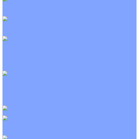
Канальные кондиционеры
Инверторные
Неинверторные
Колонные кондиционеры
Инверторные
Неинверторные
VRF и VRV системы
Внешние (наружные) VRF и VRV блоки
Канальные VRF и VRV блоки
Кассетные VRF и VRV блоки
Напольно потолочные VRF и VRV блоки
Настенные VRF и VRV блоки
Фанкойлы
Кассетные фанкойлы
Канальные фанкойлы
Напольно потолочные фанкойлы
Настенные фанкойлы
Чиллер
Компрессорно-конденсаторные блоки
Приточные установки
С водяным калорифером
С электрическим калорифером