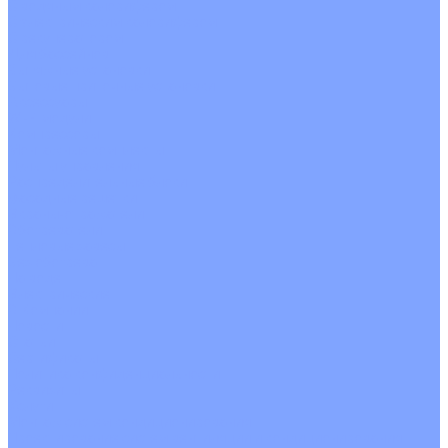
С водяным калорифером
С электрическим калорифером
С рекуператором
Для бассейнов
Вытяжные установки
Бытовые приточные установки
Аксессуары
Wi-Fi модули
Компрессоры
Монтажные комплекты
Пульты управления
Распределительные блоки
Фасадные решетки
Экраны-отражатели
Обогреватели
Тепловые завесы
Без обогрева
На воде
Электрические
О Компании
Новости
Статьи
Сертификаты
Политика конфиденциальности
Реквизиты
Услуги
Монтаж систем кондиционирования
Проектирование систем вентиляции и кондиционирования