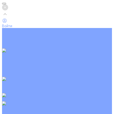
Войти
Каталог товаров
Кондиционеры
Вентиляция
Аксессуары
Обогреватели
Настенные сплит-системы
Инверторные кондиционеры
Неинверторные кондиционеры
Кондиционеры с Wi-Fi управлением
Кондиционеры с сенсором движения
Цветные кондиционеры
Кассетные кондиционеры
Инверторные
Неинверторные
Мобильные кондиционеры
Напольно-потолочные кондиционеры
Инверторные