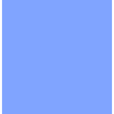
На воде
Электрические
О Компании
Новости
Статьи
Сертификаты
Политика конфиденциальности
Реквизиты
Услуги
Монтаж систем кондиционирования
Проектирование систем вентиляции и кондиционирования
Ремонт и сервисное обслуживание
Монтаж вентиляции
Покупателям
Действия при поломке
Обмен и возврат
Оферта
Пользовательское соглашение
Сервисные центры
Оплата
Доставка
Контакты
...
Каталог товаров
Кондиционеры
Настенные сплит-системы
Инверторные кондиционеры
Неинверторные кондиционеры