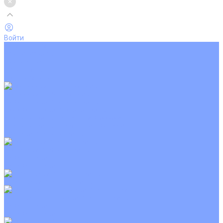
Войти
Каталог товаров
Кондиционеры
Вентиляция
Аксессуары
Обогреватели
Настенные сплит-системы
Инверторные кондиционеры
Неинверторные кондиционеры
Кондиционеры с Wi-Fi управлением
Кондиционеры с сенсором движения
Цветные кондиционеры
Кассетные кондиционеры
Инверторные
Неинверторные
Мобильные кондиционеры
Напольно-потолочные кондиционеры
Инверторные
Неинверторные