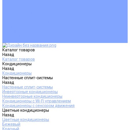
Покупателям
Действия при поломке
Обмен и возврат
Оферта
Пользовательское соглашение
Сервисные центры
Оплата
Доставка
Контакты
Каталог товаров
Назад
Каталог товаров
Кондиционеры
Назад
Кондиционеры
Настенные сплит-системы
Назад
Настенные сплит-системы
Инверторные кондиционеры
Неинверторные кондиционеры
Кондиционеры с Wi-Fi управлением
Кондиционеры с сенсором движения
Цветные кондиционеры
Назад
Цветные кондиционеры
Бежевый
Красный