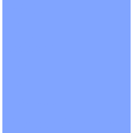
С рекуператором
Для бассейнов
Вытяжные установки
Бытовые приточные установки
Аксессуары
Wi-Fi модули
Компрессоры
Монтажные комплекты
Пульты управления
Распределительные блоки
Фасадные решетки
Экраны-отражатели
Обогреватели
Тепловые завесы
Без обогрева
На воде
Электрические
О Компании
Новости
Статьи
Сертификаты
Политика конфиденциальности
Реквизиты
Услуги
Монтаж систем кондиционирования
Проектирование систем вентиляции и кондиционирования
Ремонт и сервисное обслуживание
Монтаж вентиляции