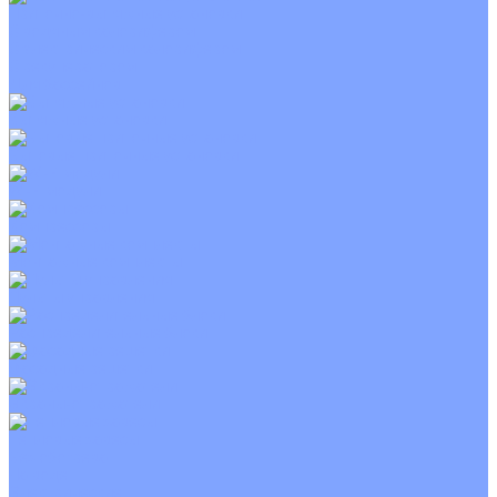
Приточно-вытяжные установки
С водяным калорифером
С электрическим калорифером
С рекуператором
Для бассейнов
Вытяжные установки
Бытовые приточные установки
Wi-Fi модули
Компрессоры
Монтажные комплекты
Пульты управления
Распределительные блоки
Фасадные решетки
Экраны-отражатели
Тепловые завесы
Без обогрева
На воде
Электрические