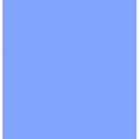
С рекуператором
Для бассейнов
Вытяжные установки
Бытовые приточные установки
Аксессуары
Wi-Fi модули
Компрессоры
Монтажные комплекты
Пульты управления
Распределительные блоки
Фасадные решетки
Экраны-отражатели
Обогреватели
Тепловые завесы
Без обогрева
На воде
Электрические
О Компании
Новости
Статьи
Сертификаты
Политика конфиденциальности
Реквизиты
Услуги
Монтаж систем кондиционирования
Проектирование систем вентиляции и кондиционирования
Ремонт и сервисное обслуживание
Монтаж вентиляции