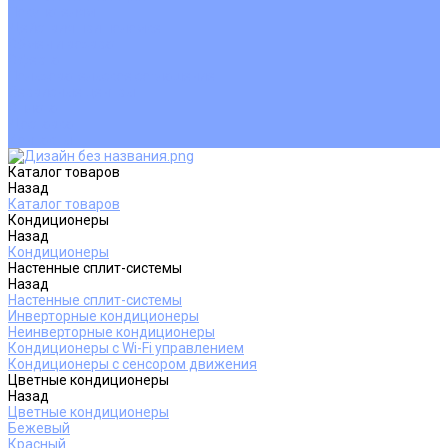
Покупателям
Действия при поломке
Обмен и возврат
Оферта
Пользовательское соглашение
Сервисные центры
Оплата
Доставка
Контакты
Каталог товаров
Назад
Каталог товаров
Кондиционеры
Назад
Кондиционеры
Настенные сплит-системы
Назад
Настенные сплит-системы
Инверторные кондиционеры
Неинверторные кондиционеры
Кондиционеры с Wi-Fi управлением
Кондиционеры с сенсором движения
Цветные кондиционеры
Назад
Цветные кондиционеры
Бежевый
Красный