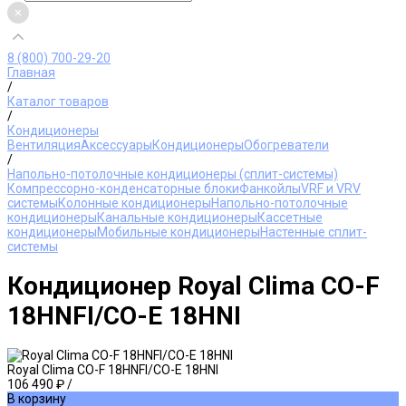
8 (800) 700-29-20
Главная
/
Каталог товаров
/
Кондиционеры
Вентиляция
Аксессуары
Кондиционеры
Обогреватели
/
Напольно-потолочные кондиционеры (сплит-системы)
Компрессорно-конденсаторные блоки
Фанкойлы
VRF и VRV
системы
Колонные кондиционеры
Напольно-потолочные
кондиционеры
Канальные кондиционеры
Кассетные
кондиционеры
Мобильные кондиционеры
Настенные сплит-
системы
Кондиционер Royal Clima CO-F
18HNFI/CO-E 18HNI
Royal Clima CO-F 18HNFI/CO-E 18HNI
106 490 ₽
/
В корзину