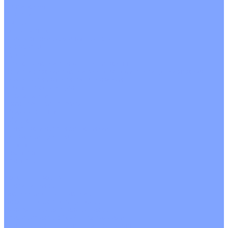
О Компании
Новости
Статьи
Сертификаты
Политика конфиденциальности
Реквизиты
Услуги
Монтаж систем кондиционирования
Проектирование систем вентиляции и кондиционирования
Ремонт и сервисное обслуживание
Монтаж вентиляции
Покупателям
Действия при поломке
Обмен и возврат
Оферта
Пользовательское соглашение
Сервисные центры
Оплата
Доставка
Контакты
...
Каталог товаров
Кондиционеры
Настенные сплит-системы
Инверторные кондиционеры
Неинверторные кондиционеры
Кондиционеры с Wi-Fi управлением
Кондиционеры с сенсором движения