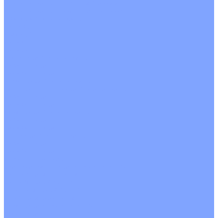
Кондиционеры с Wi-Fi управлением
Кондиционеры с сенсором движения
Цветные кондиционеры
Бежевый
Красный
Серебро
Черный
Кассетные кондиционеры
Инверторные
Неинверторные
Мобильные кондиционеры
Напольно-потолочные кондиционеры
Инверторные
Неинверторные
Канальные кондиционеры
Инверторные
Неинверторные
Колонные кондиционеры
Инверторные
Неинверторные
VRF и VRV системы
Внешние (наружные) VRF и VRV блоки
Без рекуперации тепла
Вертикальный выдув
Горизонтальный выдув
С рекуперацией тепла
Канальные VRF и VRV блоки
Кассетные VRF и VRV блоки