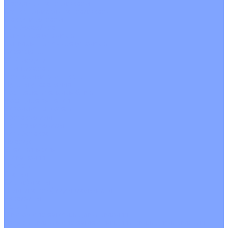
С водяным калорифером
С электрическим калорифером
С рекуператором
Для бассейнов
Вытяжные установки
Бытовые приточные установки
Аксессуары
Wi-Fi модули
Компрессоры
Монтажные комплекты
Пульты управления
Распределительные блоки
Фасадные решетки
Экраны-отражатели
Обогреватели
Тепловые завесы
Без обогрева
На воде
Электрические
О Компании
Новости
Статьи
Сертификаты
Политика конфиденциальности
Реквизиты
Услуги
Монтаж систем кондиционирования
Проектирование систем вентиляции и кондиционирования