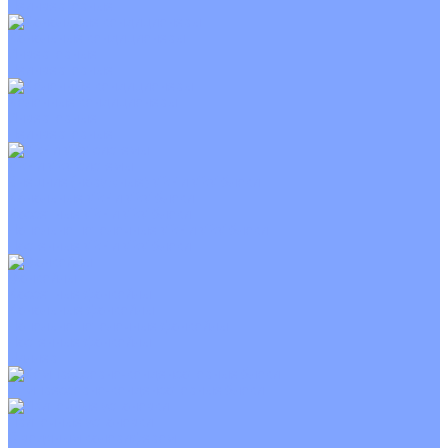
Неинверторные
Канальные кондиционеры
Инверторные
Неинверторные
Колонные кондиционеры
Инверторные
Неинверторные
VRF и VRV системы
Внешние (наружные) VRF и VRV блоки
Канальные VRF и VRV блоки
Кассетные VRF и VRV блоки
Напольно потолочные VRF и VRV блоки
Настенные VRF и VRV блоки
Фанкойлы
Кассетные фанкойлы
Канальные фанкойлы
Напольно потолочные фанкойлы
Настенные фанкойлы
Чиллер
Компрессорно-конденсаторные блоки
Приточные установки
С водяным калорифером