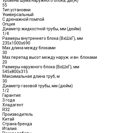
Уровень шума наружного блока, дБ(A)
55
Тип установки
Универсальный
С дренажной помпой
Опция
Диаметр жидкостной трубы, мм (дюйм)
1/4
Размеры внутреннего блока (ВхШхГ), мм
235х1000х690
Max длина между блоками
30
Max перепад высот между наруж. и вн. блоками
20
Размеры наружного блока (ВхШхГ), мм
545х800х315
Максимальная длина труб, м
30
Диаметр газовой трубы, мм (дюйм)
1/2
Гарантия:
3 года
Хладагент
R32
Производитель
Китай
Страна бренда
Италия