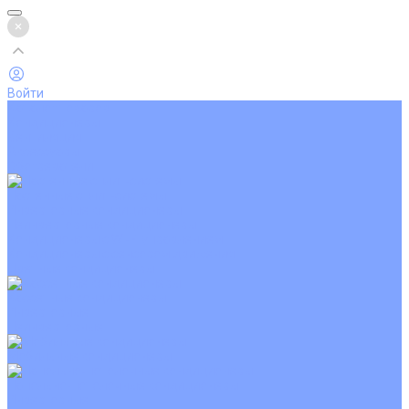
Войти
Каталог товаров
Кондиционеры
Вентиляция
Аксессуары
Обогреватели
Настенные сплит-системы
Инверторные кондиционеры
Неинверторные кондиционеры
Кондиционеры с Wi-Fi управлением
Кондиционеры с сенсором движения
Цветные кондиционеры
Кассетные кондиционеры
Инверторные
Неинверторные
Мобильные кондиционеры
Напольно-потолочные кондиционеры
Инверторные