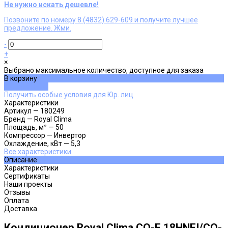
Не нужно искать дешевле!
Позвоните по номеру 8 (4832) 629-609 и получите лучшее
предложение. Жми.
-
+
×
Выбрано максимальное количество, доступное для заказа
В корзину
ДОБАВЛЕНО
Получить особые условия для Юр. лиц
Характеристики
Артикул
—
180249
Бренд
—
Royal Clima
Площадь, м²
—
50
Компрессор
—
Инвертор
Охлаждение, кВт
—
5,3
Все характеристики
Описание
Характеристики
Сертификаты
Наши проекты
Отзывы
Оплата
Доставка
Кондиционер Royal Clima CO-F 18HNFI/CO-