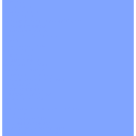
Однопоточные
Двухпоточные
Четырехпоточные
Кругопоточные
Напольно потолочные VRF и VRV блоки
Напольной установки
Потолочной установки
Настенные VRF и VRV блоки
Фанкойлы
Кассетные фанкойлы
Кругопоточные
Однопоточные
Четырехпоточные
Канальные фанкойлы
Вертикальный монтаж
Горизонтальный монтаж
Напольно потолочные фанкойлы
Настенный монтаж
Потолочной монтаж
Универсальный монтаж
Настенные фанкойлы
Чиллер
Компрессорно-конденсаторные блоки
Вентиляция
Приточные установки
С водяным калорифером
С электрическим калорифером
Приточно-вытяжные установки