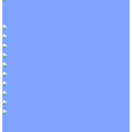
Приточно-вытяжные установки
С водяным калорифером
С электрическим калорифером
С рекуператором
Для бассейнов
Вытяжные установки
Бытовые приточные установки
Wi-Fi модули
Компрессоры
Монтажные комплекты
Пульты управления
Распределительные блоки
Фасадные решетки
Экраны-отражатели
Тепловые завесы
Без обогрева
На воде
Электрические