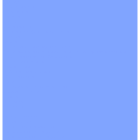
На воде
Электрические
О Компании
Новости
Статьи
Сертификаты
Политика конфиденциальности
Реквизиты
Услуги
Монтаж систем кондиционирования
Проектирование систем вентиляции и кондиционирования
Ремонт и сервисное обслуживание
Монтаж вентиляции
Покупателям
Действия при поломке
Обмен и возврат
Оферта
Пользовательское соглашение
Сервисные центры
Оплата
Доставка
Контакты
...
Каталог товаров
Кондиционеры
Настенные сплит-системы
Инверторные кондиционеры
Неинверторные кондиционеры