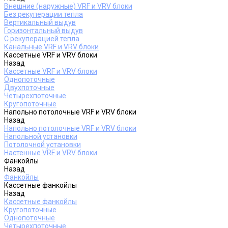
Внешние (наружные) VRF и VRV блоки
Без рекуперации тепла
Вертикальный выдув
Горизонтальный выдув
С рекуперацией тепла
Канальные VRF и VRV блоки
Кассетные VRF и VRV блоки
Назад
Кассетные VRF и VRV блоки
Однопоточные
Двухпоточные
Четырехпоточные
Кругопоточные
Напольно потолочные VRF и VRV блоки
Назад
Напольно потолочные VRF и VRV блоки
Напольной установки
Потолочной установки
Настенные VRF и VRV блоки
Фанкойлы
Назад
Фанкойлы
Кассетные фанкойлы
Назад
Кассетные фанкойлы
Кругопоточные
Однопоточные
Четырехпоточные