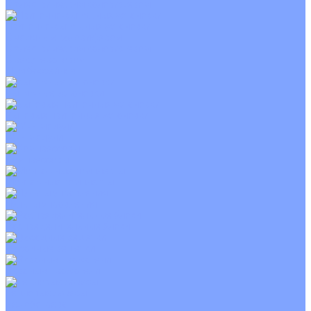
С электрическим калорифером
Приточно-вытяжные установки
С водяным калорифером
С электрическим калорифером
С рекуператором
Для бассейнов
Вытяжные установки
Бытовые приточные установки
Wi-Fi модули
Компрессоры
Монтажные комплекты
Пульты управления
Распределительные блоки
Фасадные решетки
Экраны-отражатели
Тепловые завесы
Без обогрева