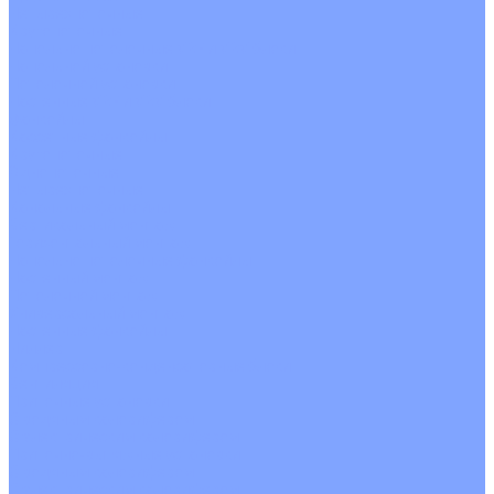
Четырехпоточные
Кругопоточные
Напольно потолочные VRF и VRV блоки
Напольной установки
Потолочной установки
Настенные VRF и VRV блоки
Фанкойлы
Кассетные фанкойлы
Кругопоточные
Однопоточные
Четырехпоточные
Канальные фанкойлы
Вертикальный монтаж
Горизонтальный монтаж
Напольно потолочные фанкойлы
Настенный монтаж
Потолочной монтаж
Универсальный монтаж
Настенные фанкойлы
Чиллер
Компрессорно-конденсаторные блоки
Вентиляция
Приточные установки
С водяным калорифером
С электрическим калорифером
Приточно-вытяжные установки
С водяным калорифером
С электрическим калорифером