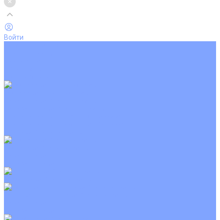
Войти
Каталог товаров
Кондиционеры
Вентиляция
Аксессуары
Обогреватели
Настенные сплит-системы
Инверторные кондиционеры
Неинверторные кондиционеры
Кондиционеры с Wi-Fi управлением
Кондиционеры с сенсором движения
Цветные кондиционеры
Кассетные кондиционеры
Инверторные
Неинверторные
Мобильные кондиционеры
Напольно-потолочные кондиционеры
Инверторные
Неинверторные