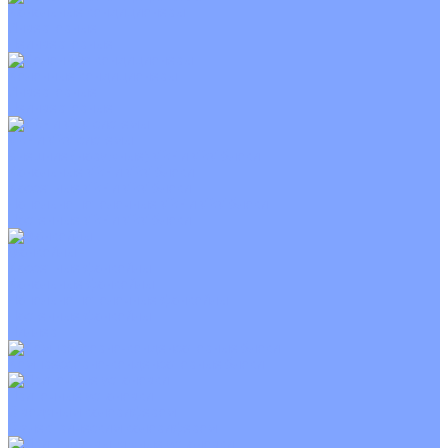
Канальные кондиционеры
Инверторные
Неинверторные
Колонные кондиционеры
Инверторные
Неинверторные
VRF и VRV системы
Внешние (наружные) VRF и VRV блоки
Канальные VRF и VRV блоки
Кассетные VRF и VRV блоки
Напольно потолочные VRF и VRV блоки
Настенные VRF и VRV блоки
Фанкойлы
Кассетные фанкойлы
Канальные фанкойлы
Напольно потолочные фанкойлы
Настенные фанкойлы
Чиллер
Компрессорно-конденсаторные блоки
Приточные установки
С водяным калорифером
С электрическим калорифером