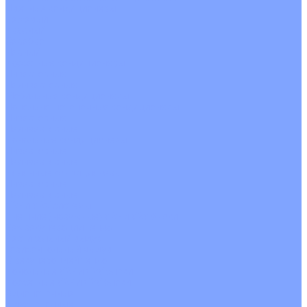
Цветные кондиционеры
Бежевый
Красный
Серебро
Черный
Кассетные кондиционеры
Инверторные
Неинверторные
Мобильные кондиционеры
Напольно-потолочные кондиционеры
Инверторные
Неинверторные
Канальные кондиционеры
Инверторные
Неинверторные
Колонные кондиционеры
Инверторные
Неинверторные
VRF и VRV системы
Внешние (наружные) VRF и VRV блоки
Без рекуперации тепла
Вертикальный выдув
Горизонтальный выдув
С рекуперацией тепла
Канальные VRF и VRV блоки
Кассетные VRF и VRV блоки
Однопоточные
Двухпоточные