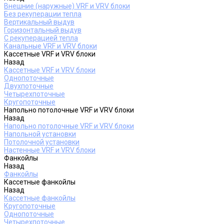
Внешние (наружные) VRF и VRV блоки
Без рекуперации тепла
Вертикальный выдув
Горизонтальный выдув
С рекуперацией тепла
Канальные VRF и VRV блоки
Кассетные VRF и VRV блоки
Назад
Кассетные VRF и VRV блоки
Однопоточные
Двухпоточные
Четырехпоточные
Кругопоточные
Напольно потолочные VRF и VRV блоки
Назад
Напольно потолочные VRF и VRV блоки
Напольной установки
Потолочной установки
Настенные VRF и VRV блоки
Фанкойлы
Назад
Фанкойлы
Кассетные фанкойлы
Назад
Кассетные фанкойлы
Кругопоточные
Однопоточные
Четырехпоточные