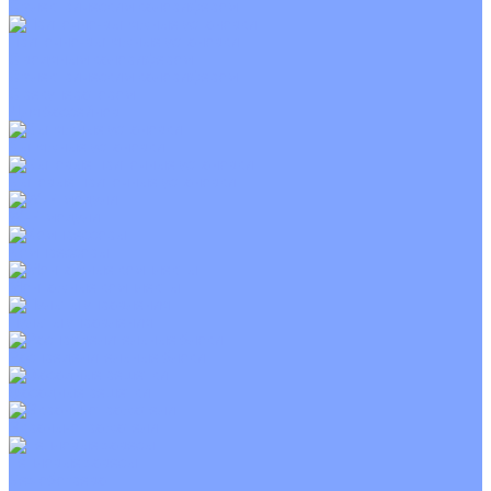
С электрическим калорифером
Приточно-вытяжные установки
С водяным калорифером
С электрическим калорифером
С рекуператором
Для бассейнов
Вытяжные установки
Бытовые приточные установки
Wi-Fi модули
Компрессоры
Монтажные комплекты
Пульты управления
Распределительные блоки
Фасадные решетки
Экраны-отражатели
Тепловые завесы
Без обогрева