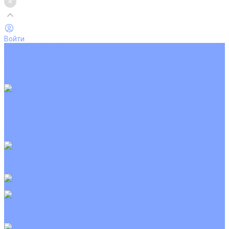
Войти
Каталог товаров
Кондиционеры
Вентиляция
Аксессуары
Обогреватели
Настенные сплит-системы
Инверторные кондиционеры
Неинверторные кондиционеры
Кондиционеры с Wi-Fi управлением
Кондиционеры с сенсором движения
Цветные кондиционеры
Кассетные кондиционеры
Инверторные
Неинверторные
Мобильные кондиционеры
Напольно-потолочные кондиционеры
Инверторные
Неинверторные