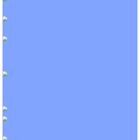
Канальные кондиционеры
Инверторные
Неинверторные
Колонные кондиционеры
Инверторные
Неинверторные
VRF и VRV системы
Внешние (наружные) VRF и VRV блоки
Канальные VRF и VRV блоки
Кассетные VRF и VRV блоки
Напольно потолочные VRF и VRV блоки
Настенные VRF и VRV блоки
Фанкойлы
Кассетные фанкойлы
Канальные фанкойлы
Напольно потолочные фанкойлы
Настенные фанкойлы
Чиллер
Компрессорно-конденсаторные блоки
Приточные установки
С водяным калорифером
С электрическим калорифером