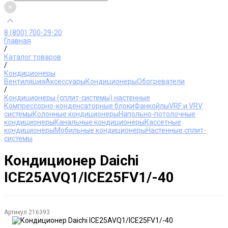
8 (800) 700-29-20
Главная
/
Каталог товаров
/
Кондиционеры
Вентиляция
Аксессуары
Кондиционеры
Обогреватели
/
Кондиционеры (сплит-системы) настенные
Компрессорно-конденсаторные блоки
Фанкойлы
VRF и VRV
системы
Колонные кондиционеры
Напольно-потолочные
кондиционеры
Канальные кондиционеры
Кассетные
кондиционеры
Мобильные кондиционеры
Настенные сплит-
системы
Кондиционер Daichi
ICE25AVQ1/ICE25FV1/-40
Артикул
216393