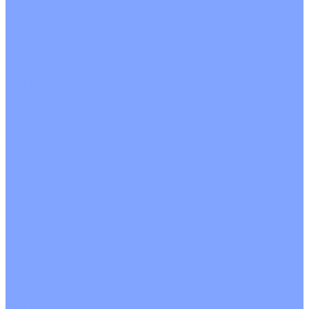
С рекуператором
Для бассейнов
Вытяжные установки
Бытовые приточные установки
Аксессуары
Wi-Fi модули
Компрессоры
Монтажные комплекты
Пульты управления
Распределительные блоки
Фасадные решетки
Экраны-отражатели
Обогреватели
Тепловые завесы
Без обогрева
На воде
Электрические
О Компании
Новости
Статьи
Сертификаты
Политика конфиденциальности
Реквизиты
Услуги
Монтаж систем кондиционирования
Проектирование систем вентиляции и кондиционирования
Ремонт и сервисное обслуживание
Монтаж вентиляции