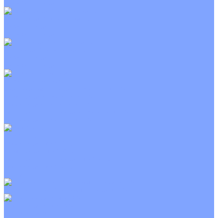
Неинверторные
Канальные кондиционеры
Инверторные
Неинверторные
Колонные кондиционеры
Инверторные
Неинверторные
VRF и VRV системы
Внешние (наружные) VRF и VRV блоки
Канальные VRF и VRV блоки
Кассетные VRF и VRV блоки
Напольно потолочные VRF и VRV блоки
Настенные VRF и VRV блоки
Фанкойлы
Кассетные фанкойлы
Канальные фанкойлы
Напольно потолочные фанкойлы
Настенные фанкойлы
Чиллер
Компрессорно-конденсаторные блоки
Приточные установки
С водяным калорифером