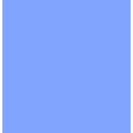
Цветные кондиционеры
Бежевый
Красный
Серебро
Черный
Кассетные кондиционеры
Инверторные
Неинверторные
Мобильные кондиционеры
Напольно-потолочные кондиционеры
Инверторные
Неинверторные
Канальные кондиционеры
Инверторные
Неинверторные
Колонные кондиционеры
Инверторные
Неинверторные
VRF и VRV системы
Внешние (наружные) VRF и VRV блоки
Без рекуперации тепла
Вертикальный выдув
Горизонтальный выдув
С рекуперацией тепла
Канальные VRF и VRV блоки
Кассетные VRF и VRV блоки
Однопоточные
Двухпоточные