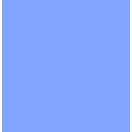
С водяным калорифером
С электрическим калорифером
С рекуператором
Для бассейнов
Вытяжные установки
Бытовые приточные установки
Аксессуары
Wi-Fi модули
Компрессоры
Монтажные комплекты
Пульты управления
Распределительные блоки
Фасадные решетки
Экраны-отражатели
Обогреватели
Тепловые завесы
Без обогрева
На воде
Электрические
О Компании
Новости
Статьи
Сертификаты
Политика конфиденциальности
Реквизиты
Услуги
Монтаж систем кондиционирования
Проектирование систем вентиляции и кондиционирования