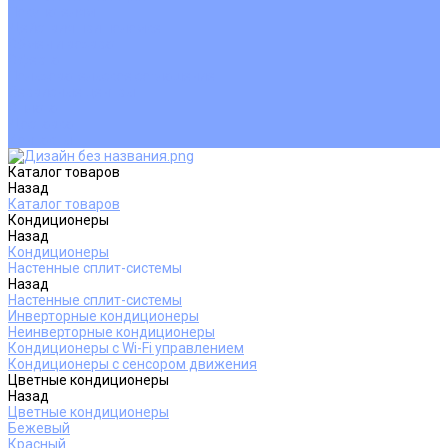
Покупателям
Действия при поломке
Обмен и возврат
Оферта
Пользовательское соглашение
Сервисные центры
Оплата
Доставка
Контакты
Каталог товаров
Назад
Каталог товаров
Кондиционеры
Назад
Кондиционеры
Настенные сплит-системы
Назад
Настенные сплит-системы
Инверторные кондиционеры
Неинверторные кондиционеры
Кондиционеры с Wi-Fi управлением
Кондиционеры с сенсором движения
Цветные кондиционеры
Назад
Цветные кондиционеры
Бежевый
Красный