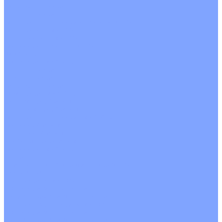
Четырехпоточные
Кругопоточные
Напольно потолочные VRF и VRV блоки
Напольной установки
Потолочной установки
Настенные VRF и VRV блоки
Фанкойлы
Кассетные фанкойлы
Кругопоточные
Однопоточные
Четырехпоточные
Канальные фанкойлы
Вертикальный монтаж
Горизонтальный монтаж
Напольно потолочные фанкойлы
Настенный монтаж
Потолочной монтаж
Универсальный монтаж
Настенные фанкойлы
Чиллер
Компрессорно-конденсаторные блоки
Вентиляция
Приточные установки
С водяным калорифером
С электрическим калорифером
Приточно-вытяжные установки
С водяным калорифером
С электрическим калорифером