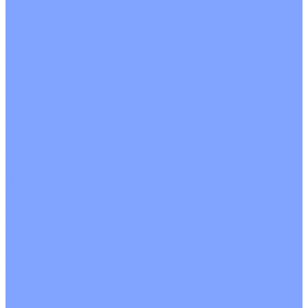
Однопоточные
Двухпоточные
Четырехпоточные
Кругопоточные
Напольно потолочные VRF и VRV блоки
Напольной установки
Потолочной установки
Настенные VRF и VRV блоки
Фанкойлы
Кассетные фанкойлы
Кругопоточные
Однопоточные
Четырехпоточные
Канальные фанкойлы
Вертикальный монтаж
Горизонтальный монтаж
Напольно потолочные фанкойлы
Настенный монтаж
Потолочной монтаж
Универсальный монтаж
Настенные фанкойлы
Чиллер
Компрессорно-конденсаторные блоки
Вентиляция
Приточные установки
С водяным калорифером
С электрическим калорифером
Приточно-вытяжные установки