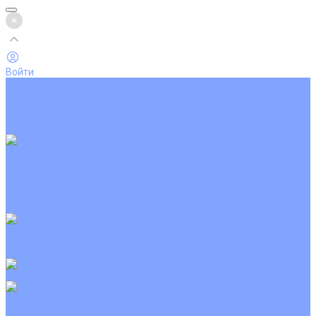
Войти
Каталог товаров
Кондиционеры
Вентиляция
Аксессуары
Обогреватели
Настенные сплит-системы
Инверторные кондиционеры
Неинверторные кондиционеры
Кондиционеры с Wi-Fi управлением
Кондиционеры с сенсором движения
Цветные кондиционеры
Кассетные кондиционеры
Инверторные
Неинверторные
Мобильные кондиционеры
Напольно-потолочные кондиционеры
Инверторные