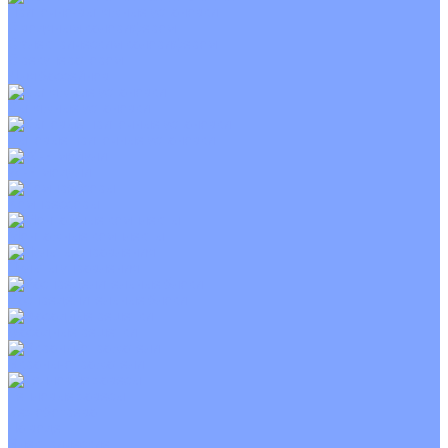
Приточно-вытяжные установки
С водяным калорифером
С электрическим калорифером
С рекуператором
Для бассейнов
Вытяжные установки
Бытовые приточные установки
Wi-Fi модули
Компрессоры
Монтажные комплекты
Пульты управления
Распределительные блоки
Фасадные решетки
Экраны-отражатели
Тепловые завесы
Без обогрева
На воде
Электрические