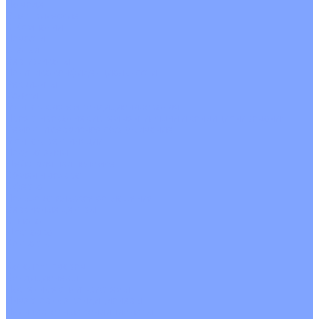
На воде
Электрические
О Компании
Новости
Статьи
Сертификаты
Политика конфиденциальности
Реквизиты
Услуги
Монтаж систем кондиционирования
Проектирование систем вентиляции и кондиционирования
Ремонт и сервисное обслуживание
Монтаж вентиляции
Покупателям
Действия при поломке
Обмен и возврат
Оферта
Пользовательское соглашение
Сервисные центры
Оплата
Доставка
Контакты
...
Каталог товаров
Кондиционеры
Настенные сплит-системы
Инверторные кондиционеры
Неинверторные кондиционеры