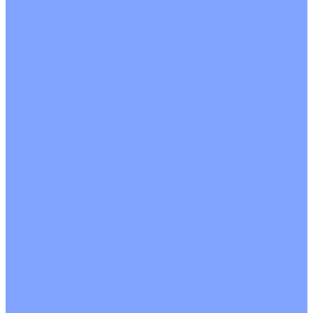
Кондиционеры с Wi-Fi управлением
Кондиционеры с сенсором движения
Цветные кондиционеры
Бежевый
Красный
Серебро
Черный
Кассетные кондиционеры
Инверторные
Неинверторные
Мобильные кондиционеры
Напольно-потолочные кондиционеры
Инверторные
Неинверторные
Канальные кондиционеры
Инверторные
Неинверторные
Колонные кондиционеры
Инверторные
Неинверторные
VRF и VRV системы
Внешние (наружные) VRF и VRV блоки
Без рекуперации тепла
Вертикальный выдув
Горизонтальный выдув
С рекуперацией тепла
Канальные VRF и VRV блоки
Кассетные VRF и VRV блоки