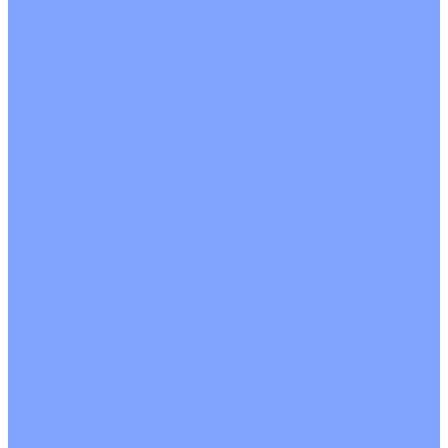
О Компании
Новости
Статьи
Сертификаты
Политика конфиденциальности
Реквизиты
Услуги
Монтаж систем кондиционирования
Проектирование систем вентиляции и кондиционирования
Ремонт и сервисное обслуживание
Монтаж вентиляции
Покупателям
Действия при поломке
Обмен и возврат
Оферта
Пользовательское соглашение
Сервисные центры
Оплата
Доставка
Контакты
...
Каталог товаров
Кондиционеры
Настенные сплит-системы
Инверторные кондиционеры
Неинверторные кондиционеры
Кондиционеры с Wi-Fi управлением
Кондиционеры с сенсором движения