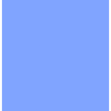
На воде
Электрические
О Компании
Новости
Статьи
Сертификаты
Политика конфиденциальности
Реквизиты
Услуги
Монтаж систем кондиционирования
Проектирование систем вентиляции и кондиционирования
Ремонт и сервисное обслуживание
Монтаж вентиляции
Покупателям
Действия при поломке
Обмен и возврат
Оферта
Пользовательское соглашение
Сервисные центры
Оплата
Доставка
Контакты
...
Каталог товаров
Кондиционеры
Настенные сплит-системы
Инверторные кондиционеры
Неинверторные кондиционеры