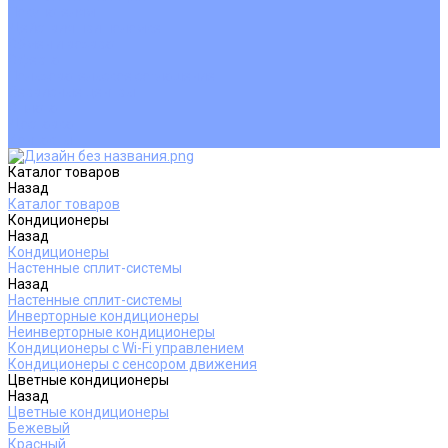
Покупателям
Действия при поломке
Обмен и возврат
Оферта
Пользовательское соглашение
Сервисные центры
Оплата
Доставка
Контакты
Каталог товаров
Назад
Каталог товаров
Кондиционеры
Назад
Кондиционеры
Настенные сплит-системы
Назад
Настенные сплит-системы
Инверторные кондиционеры
Неинверторные кондиционеры
Кондиционеры с Wi-Fi управлением
Кондиционеры с сенсором движения
Цветные кондиционеры
Назад
Цветные кондиционеры
Бежевый
Красный