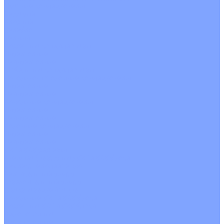
Цветные кондиционеры
Бежевый
Красный
Серебро
Черный
Кассетные кондиционеры
Инверторные
Неинверторные
Мобильные кондиционеры
Напольно-потолочные кондиционеры
Инверторные
Неинверторные
Канальные кондиционеры
Инверторные
Неинверторные
Колонные кондиционеры
Инверторные
Неинверторные
VRF и VRV системы
Внешние (наружные) VRF и VRV блоки
Без рекуперации тепла
Вертикальный выдув
Горизонтальный выдув
С рекуперацией тепла
Канальные VRF и VRV блоки
Кассетные VRF и VRV блоки
Однопоточные
Двухпоточные