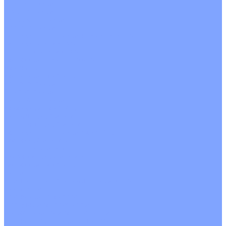
Однопоточные
Двухпоточные
Четырехпоточные
Кругопоточные
Напольно потолочные VRF и VRV блоки
Напольной установки
Потолочной установки
Настенные VRF и VRV блоки
Фанкойлы
Кассетные фанкойлы
Кругопоточные
Однопоточные
Четырехпоточные
Канальные фанкойлы
Вертикальный монтаж
Горизонтальный монтаж
Напольно потолочные фанкойлы
Настенный монтаж
Потолочной монтаж
Универсальный монтаж
Настенные фанкойлы
Чиллер
Компрессорно-конденсаторные блоки
Вентиляция
Приточные установки
С водяным калорифером
С электрическим калорифером
Приточно-вытяжные установки