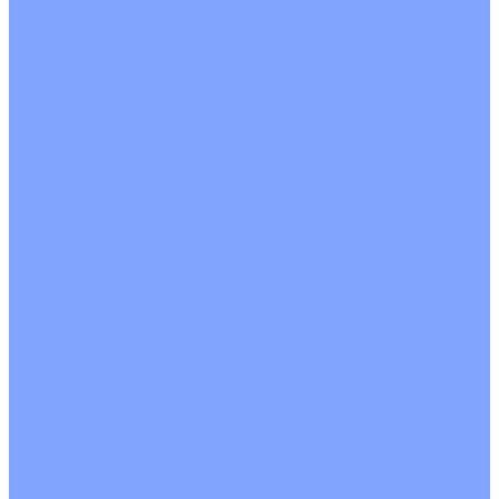
Четырехпоточные
Кругопоточные
Напольно потолочные VRF и VRV блоки
Напольной установки
Потолочной установки
Настенные VRF и VRV блоки
Фанкойлы
Кассетные фанкойлы
Кругопоточные
Однопоточные
Четырехпоточные
Канальные фанкойлы
Вертикальный монтаж
Горизонтальный монтаж
Напольно потолочные фанкойлы
Настенный монтаж
Потолочной монтаж
Универсальный монтаж
Настенные фанкойлы
Чиллер
Компрессорно-конденсаторные блоки
Вентиляция
Приточные установки
С водяным калорифером
С электрическим калорифером
Приточно-вытяжные установки
С водяным калорифером
С электрическим калорифером