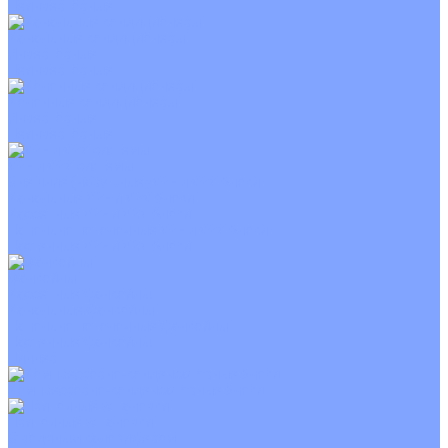
Неинверторные
Канальные кондиционеры
Инверторные
Неинверторные
Колонные кондиционеры
Инверторные
Неинверторные
VRF и VRV системы
Внешние (наружные) VRF и VRV блоки
Канальные VRF и VRV блоки
Кассетные VRF и VRV блоки
Напольно потолочные VRF и VRV блоки
Настенные VRF и VRV блоки
Фанкойлы
Кассетные фанкойлы
Канальные фанкойлы
Напольно потолочные фанкойлы
Настенные фанкойлы
Чиллер
Компрессорно-конденсаторные блоки
Приточные установки
С водяным калорифером