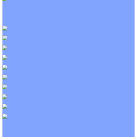
Приточно-вытяжные установки
С водяным калорифером
С электрическим калорифером
С рекуператором
Для бассейнов
Вытяжные установки
Бытовые приточные установки
Wi-Fi модули
Компрессоры
Монтажные комплекты
Пульты управления
Распределительные блоки
Фасадные решетки
Экраны-отражатели
Тепловые завесы
Без обогрева
На воде
Электрические