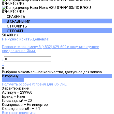
СРАВНИТЬ
В СРАВНЕНИИ
ОТЛОЖИТЬ
ОТЛОЖЕН
50 400 ₽
/
Не нужно искать дешевле!
Позвоните по номеру 8 (4832) 629-609 и получите лучшее
предложение. Жми.
-
+
×
Выбрано максимальное количество, доступное для заказа
В корзину
ДОБАВЛЕНО
Получить особые условия для Юр. лиц
Характеристики
Артикул
—
239960
Бренд
—
Haier
Площадь, м²
—
20
Компрессор
—
Не инвертор
Охлаждение, кВт
—
2.1
Все характеристики