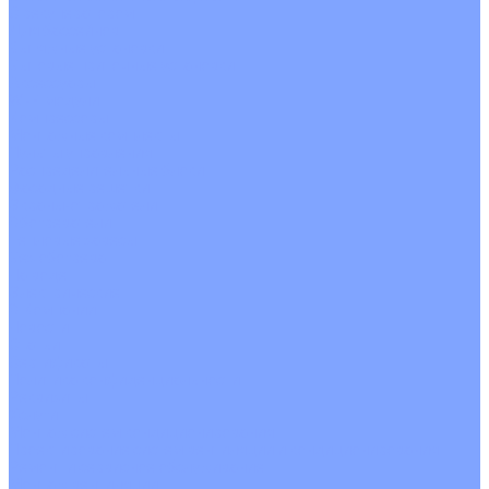
С рекуператором
Для бассейнов
Вытяжные установки
Бытовые приточные установки
Аксессуары
Wi-Fi модули
Компрессоры
Монтажные комплекты
Пульты управления
Распределительные блоки
Фасадные решетки
Экраны-отражатели
Обогреватели
Тепловые завесы
Без обогрева
На воде
Электрические
О Компании
Новости
Статьи
Сертификаты
Политика конфиденциальности
Реквизиты
Услуги
Монтаж систем кондиционирования
Проектирование систем вентиляции и кондиционирования
Ремонт и сервисное обслуживание
Монтаж вентиляции