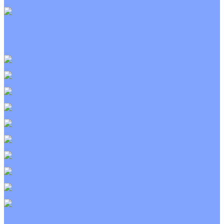
С электрическим калорифером
Приточно-вытяжные установки
С водяным калорифером
С электрическим калорифером
С рекуператором
Для бассейнов
Вытяжные установки
Бытовые приточные установки
Wi-Fi модули
Компрессоры
Монтажные комплекты
Пульты управления
Распределительные блоки
Фасадные решетки
Экраны-отражатели
Тепловые завесы
Без обогрева