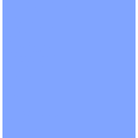
С водяным калорифером
С электрическим калорифером
С рекуператором
Для бассейнов
Вытяжные установки
Бытовые приточные установки
Аксессуары
Wi-Fi модули
Компрессоры
Монтажные комплекты
Пульты управления
Распределительные блоки
Фасадные решетки
Экраны-отражатели
Обогреватели
Тепловые завесы
Без обогрева
На воде
Электрические
О Компании
Новости
Статьи
Сертификаты
Политика конфиденциальности
Реквизиты
Услуги
Монтаж систем кондиционирования
Проектирование систем вентиляции и кондиционирования