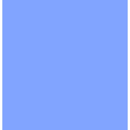
О Компании
Новости
Статьи
Сертификаты
Политика конфиденциальности
Реквизиты
Услуги
Монтаж систем кондиционирования
Проектирование систем вентиляции и кондиционирования
Ремонт и сервисное обслуживание
Монтаж вентиляции
Покупателям
Действия при поломке
Обмен и возврат
Оферта
Пользовательское соглашение
Сервисные центры
Оплата
Доставка
Контакты
...
Каталог товаров
Кондиционеры
Настенные сплит-системы
Инверторные кондиционеры
Неинверторные кондиционеры
Кондиционеры с Wi-Fi управлением
Кондиционеры с сенсором движения