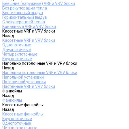
Внешние (наружные) VRF и VRV блоки
Без рекуперации тепла
Вертикальный выдув
Горизонтальный выдув
С рекуперацией тепла
Канальные VRF и VRV блоки
Кассетные VRF и VRV блоки
Назад
Кассетные VRF и VRV блоки
Однопоточные
Двухпоточные
Четырехпоточные
Кругопоточные
Напольно потолочные VRF и VRV блоки
Назад
Напольно потолочные VRF и VRV блоки
Напольной установки
Потолочной установки
Настенные VRF и VRV блоки
Фанкойлы
Назад
Фанкойлы
Кассетные фанкойлы
Назад
Кассетные фанкойлы
Кругопоточные
Однопоточные
Четырехпоточные