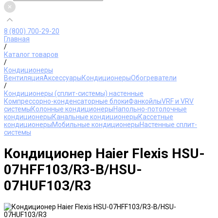
8 (800) 700-29-20
Главная
/
Каталог товаров
/
Кондиционеры
Вентиляция
Аксессуары
Кондиционеры
Обогреватели
/
Кондиционеры (сплит-системы) настенные
Компрессорно-конденсаторные блоки
Фанкойлы
VRF и VRV
системы
Колонные кондиционеры
Напольно-потолочные
кондиционеры
Канальные кондиционеры
Кассетные
кондиционеры
Мобильные кондиционеры
Настенные сплит-
системы
Кондиционер Haier Flexis HSU-
07HFF103/R3-B/HSU-
07HUF103/R3