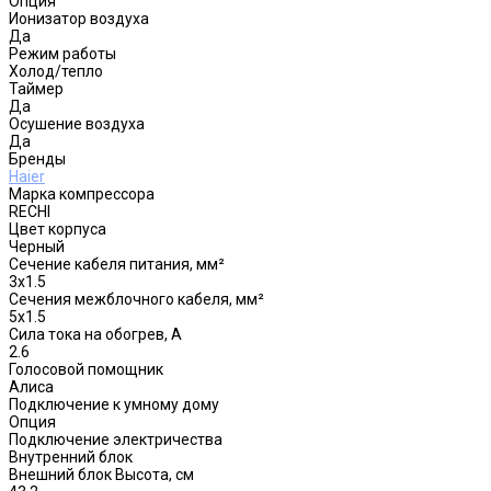
Опция
Ионизатор воздуха
Да
Режим работы
Холод/тепло
Таймер
Да
Осушение воздуха
Да
Бренды
Haier
Марка компрессора
RECHI
Цвет корпуса
Черный
Сечение кабеля питания, мм²
3x1.5
Сечения межблочного кабеля, мм²
5x1.5
Сила тока на обогрев, А
2.6
Голосовой помощник
Алиса
Подключение к умному дому
Опция
Подключение электричества
Внутренний блок
Внешний блок Высота, см