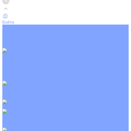
Войти
Каталог товаров
Кондиционеры
Вентиляция
Аксессуары
Обогреватели
Настенные сплит-системы
Инверторные кондиционеры
Неинверторные кондиционеры
Кондиционеры с Wi-Fi управлением
Кондиционеры с сенсором движения
Цветные кондиционеры
Кассетные кондиционеры
Инверторные
Неинверторные
Мобильные кондиционеры
Напольно-потолочные кондиционеры
Инверторные
Неинверторные