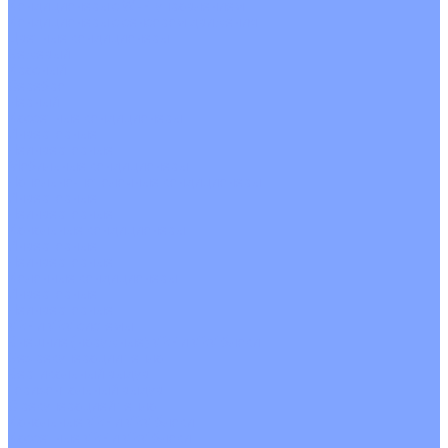
Кондиционеры с Wi-Fi управлением
Кондиционеры с сенсором движения
Цветные кондиционеры
Бежевый
Красный
Серебро
Черный
Кассетные кондиционеры
Инверторные
Неинверторные
Мобильные кондиционеры
Напольно-потолочные кондиционеры
Инверторные
Неинверторные
Канальные кондиционеры
Инверторные
Неинверторные
Колонные кондиционеры
Инверторные
Неинверторные
VRF и VRV системы
Внешние (наружные) VRF и VRV блоки
Без рекуперации тепла
Вертикальный выдув
Горизонтальный выдув
С рекуперацией тепла
Канальные VRF и VRV блоки
Кассетные VRF и VRV блоки