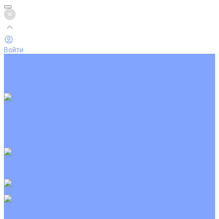
Войти
Каталог товаров
Кондиционеры
Вентиляция
Аксессуары
Обогреватели
Настенные сплит-системы
Инверторные кондиционеры
Неинверторные кондиционеры
Кондиционеры с Wi-Fi управлением
Кондиционеры с сенсором движения
Цветные кондиционеры
Кассетные кондиционеры
Инверторные
Неинверторные
Мобильные кондиционеры
Напольно-потолочные кондиционеры
Инверторные