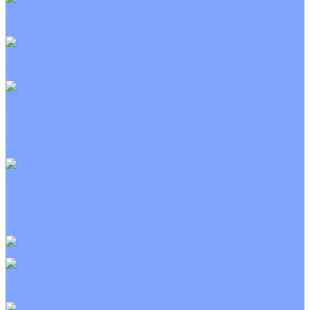
Канальные кондиционеры
Инверторные
Неинверторные
Колонные кондиционеры
Инверторные
Неинверторные
VRF и VRV системы
Внешние (наружные) VRF и VRV блоки
Канальные VRF и VRV блоки
Кассетные VRF и VRV блоки
Напольно потолочные VRF и VRV блоки
Настенные VRF и VRV блоки
Фанкойлы
Кассетные фанкойлы
Канальные фанкойлы
Напольно потолочные фанкойлы
Настенные фанкойлы
Чиллер
Компрессорно-конденсаторные блоки
Приточные установки
С водяным калорифером
С электрическим калорифером