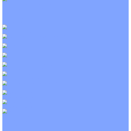
Приточно-вытяжные установки
С водяным калорифером
С электрическим калорифером
С рекуператором
Для бассейнов
Вытяжные установки
Бытовые приточные установки
Wi-Fi модули
Компрессоры
Монтажные комплекты
Пульты управления
Распределительные блоки
Фасадные решетки
Экраны-отражатели
Тепловые завесы
Без обогрева
На воде
Электрические