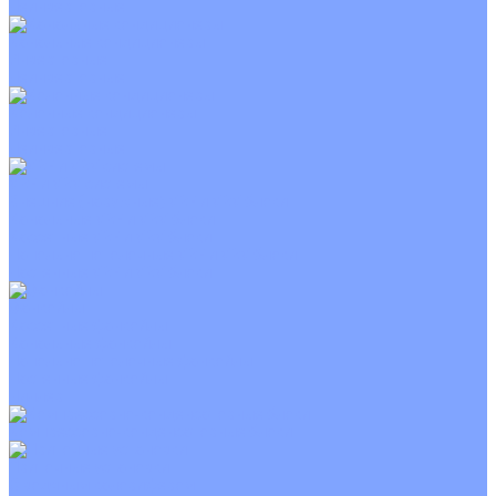
Неинверторные
Канальные кондиционеры
Инверторные
Неинверторные
Колонные кондиционеры
Инверторные
Неинверторные
VRF и VRV системы
Внешние (наружные) VRF и VRV блоки
Канальные VRF и VRV блоки
Кассетные VRF и VRV блоки
Напольно потолочные VRF и VRV блоки
Настенные VRF и VRV блоки
Фанкойлы
Кассетные фанкойлы
Канальные фанкойлы
Напольно потолочные фанкойлы
Настенные фанкойлы
Чиллер
Компрессорно-конденсаторные блоки
Приточные установки
С водяным калорифером