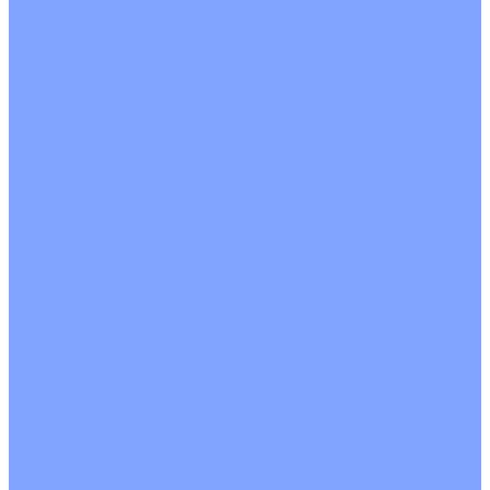
Кондиционеры с Wi-Fi управлением
Кондиционеры с сенсором движения
Цветные кондиционеры
Бежевый
Красный
Серебро
Черный
Кассетные кондиционеры
Инверторные
Неинверторные
Мобильные кондиционеры
Напольно-потолочные кондиционеры
Инверторные
Неинверторные
Канальные кондиционеры
Инверторные
Неинверторные
Колонные кондиционеры
Инверторные
Неинверторные
VRF и VRV системы
Внешние (наружные) VRF и VRV блоки
Без рекуперации тепла
Вертикальный выдув
Горизонтальный выдув
С рекуперацией тепла
Канальные VRF и VRV блоки
Кассетные VRF и VRV блоки