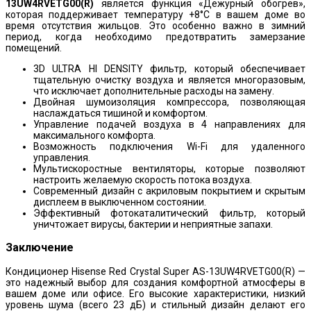
13UW4RVETG00(R)
является функция «Дежурный обогрев»,
которая поддерживает температуру +8°C в вашем доме во
время отсутствия жильцов. Это особенно важно в зимний
период, когда необходимо предотвратить замерзание
помещений.
3D ULTRA HI DENSITY фильтр, который обеспечивает
тщательную очистку воздуха и является многоразовым,
что исключает дополнительные расходы на замену.
Двойная шумоизоляция компрессора, позволяющая
наслаждаться тишиной и комфортом.
Управление подачей воздуха в 4 направлениях для
максимального комфорта.
Возможность подключения Wi-Fi для удаленного
управления.
Мультискоростные вентиляторы, которые позволяют
настроить желаемую скорость потока воздуха.
Современный дизайн с акриловым покрытием и скрытым
дисплеем в выключенном состоянии.
Эффективный фотокаталитический фильтр, который
уничтожает вирусы, бактерии и неприятные запахи.
Заключение
Кондиционер Hisense Red Crystal Super AS-13UW4RVETG00(R) —
это надежный выбор для создания комфортной атмосферы в
вашем доме или офисе. Его высокие характеристики, низкий
уровень шума (всего 23 дБ) и стильный дизайн делают его