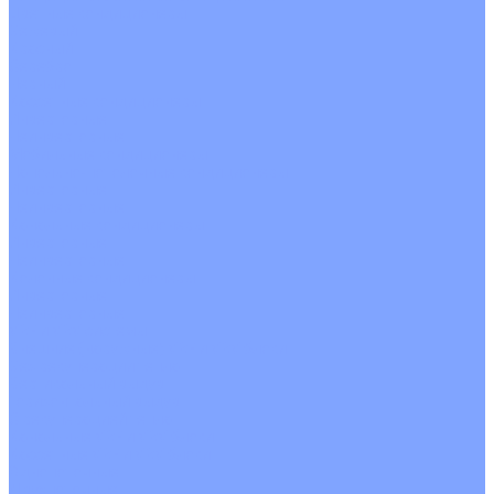
Цветные кондиционеры
Бежевый
Красный
Серебро
Черный
Кассетные кондиционеры
Инверторные
Неинверторные
Мобильные кондиционеры
Напольно-потолочные кондиционеры
Инверторные
Неинверторные
Канальные кондиционеры
Инверторные
Неинверторные
Колонные кондиционеры
Инверторные
Неинверторные
VRF и VRV системы
Внешние (наружные) VRF и VRV блоки
Без рекуперации тепла
Вертикальный выдув
Горизонтальный выдув
С рекуперацией тепла
Канальные VRF и VRV блоки
Кассетные VRF и VRV блоки
Однопоточные
Двухпоточные