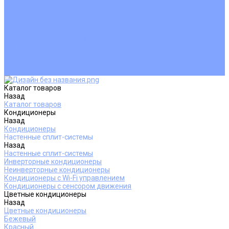
Покупателям
Действия при поломке
Обмен и возврат
Оферта
Пользовательское соглашение
Сервисные центры
Оплата
Доставка
Контакты
Каталог товаров
Назад
Каталог товаров
Кондиционеры
Назад
Кондиционеры
Настенные сплит-системы
Назад
Настенные сплит-системы
Инверторные кондиционеры
Неинверторные кондиционеры
Кондиционеры с Wi-Fi управлением
Кондиционеры с сенсором движения
Цветные кондиционеры
Назад
Цветные кондиционеры
Бежевый
Красный