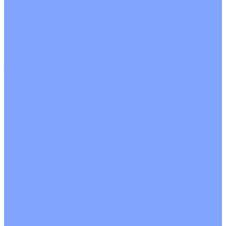
Однопоточные
Двухпоточные
Четырехпоточные
Кругопоточные
Напольно потолочные VRF и VRV блоки
Напольной установки
Потолочной установки
Настенные VRF и VRV блоки
Фанкойлы
Кассетные фанкойлы
Кругопоточные
Однопоточные
Четырехпоточные
Канальные фанкойлы
Вертикальный монтаж
Горизонтальный монтаж
Напольно потолочные фанкойлы
Настенный монтаж
Потолочной монтаж
Универсальный монтаж
Настенные фанкойлы
Чиллер
Компрессорно-конденсаторные блоки
Вентиляция
Приточные установки
С водяным калорифером
С электрическим калорифером
Приточно-вытяжные установки