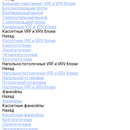
Внешние (наружные) VRF и VRV блоки
Без рекуперации тепла
Вертикальный выдув
Горизонтальный выдув
С рекуперацией тепла
Канальные VRF и VRV блоки
Кассетные VRF и VRV блоки
Назад
Кассетные VRF и VRV блоки
Однопоточные
Двухпоточные
Четырехпоточные
Кругопоточные
Напольно потолочные VRF и VRV блоки
Назад
Напольно потолочные VRF и VRV блоки
Напольной установки
Потолочной установки
Настенные VRF и VRV блоки
Фанкойлы
Назад
Фанкойлы
Кассетные фанкойлы
Назад
Кассетные фанкойлы
Кругопоточные
Однопоточные
Четырехпоточные