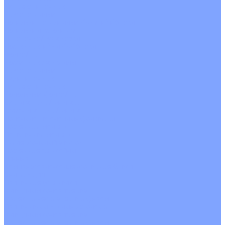
Четырехпоточные
Кругопоточные
Напольно потолочные VRF и VRV блоки
Напольной установки
Потолочной установки
Настенные VRF и VRV блоки
Фанкойлы
Кассетные фанкойлы
Кругопоточные
Однопоточные
Четырехпоточные
Канальные фанкойлы
Вертикальный монтаж
Горизонтальный монтаж
Напольно потолочные фанкойлы
Настенный монтаж
Потолочной монтаж
Универсальный монтаж
Настенные фанкойлы
Чиллер
Компрессорно-конденсаторные блоки
Вентиляция
Приточные установки
С водяным калорифером
С электрическим калорифером
Приточно-вытяжные установки
С водяным калорифером
С электрическим калорифером