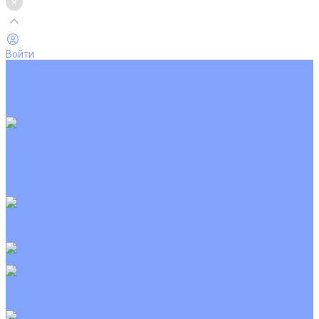
Войти
Каталог товаров
Кондиционеры
Вентиляция
Аксессуары
Обогреватели
Настенные сплит-системы
Инверторные кондиционеры
Неинверторные кондиционеры
Кондиционеры с Wi-Fi управлением
Кондиционеры с сенсором движения
Цветные кондиционеры
Кассетные кондиционеры
Инверторные
Неинверторные
Мобильные кондиционеры
Напольно-потолочные кондиционеры
Инверторные
Неинверторные