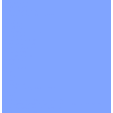
С рекуператором
Для бассейнов
Вытяжные установки
Бытовые приточные установки
Аксессуары
Wi-Fi модули
Компрессоры
Монтажные комплекты
Пульты управления
Распределительные блоки
Фасадные решетки
Экраны-отражатели
Обогреватели
Тепловые завесы
Без обогрева
На воде
Электрические
О Компании
Новости
Статьи
Сертификаты
Политика конфиденциальности
Реквизиты
Услуги
Монтаж систем кондиционирования
Проектирование систем вентиляции и кондиционирования
Ремонт и сервисное обслуживание
Монтаж вентиляции