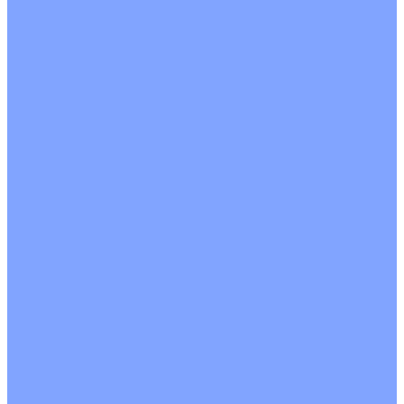
С водяным калорифером
С электрическим калорифером
С рекуператором
Для бассейнов
Вытяжные установки
Бытовые приточные установки
Аксессуары
Wi-Fi модули
Компрессоры
Монтажные комплекты
Пульты управления
Распределительные блоки
Фасадные решетки
Экраны-отражатели
Обогреватели
Тепловые завесы
Без обогрева
На воде
Электрические
О Компании
Новости
Статьи
Сертификаты
Политика конфиденциальности
Реквизиты
Услуги
Монтаж систем кондиционирования
Проектирование систем вентиляции и кондиционирования