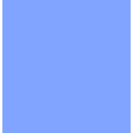
На воде
Электрические
О Компании
Новости
Статьи
Сертификаты
Политика конфиденциальности
Реквизиты
Услуги
Монтаж систем кондиционирования
Проектирование систем вентиляции и кондиционирования
Ремонт и сервисное обслуживание
Монтаж вентиляции
Покупателям
Действия при поломке
Обмен и возврат
Оферта
Пользовательское соглашение
Сервисные центры
Оплата
Доставка
Контакты
...
Каталог товаров
Кондиционеры
Настенные сплит-системы
Инверторные кондиционеры
Неинверторные кондиционеры