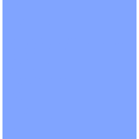
О Компании
Новости
Статьи
Сертификаты
Политика конфиденциальности
Реквизиты
Услуги
Монтаж систем кондиционирования
Проектирование систем вентиляции и кондиционирования
Ремонт и сервисное обслуживание
Монтаж вентиляции
Покупателям
Действия при поломке
Обмен и возврат
Оферта
Пользовательское соглашение
Сервисные центры
Оплата
Доставка
Контакты
...
Каталог товаров
Кондиционеры
Настенные сплит-системы
Инверторные кондиционеры
Неинверторные кондиционеры
Кондиционеры с Wi-Fi управлением
Кондиционеры с сенсором движения