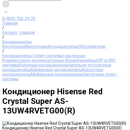
8 (800) 700-29-20
Главная
/
Каталог товаров
/
Кондиционеры
Вентиляция
Аксессуары
Кондиционеры
Обогреватели
/
Кондиционеры (сплит-системы) настенные
Компрессорно-конденсаторные блоки
Фанкойлы
VRF и VRV
системы
Колонные кондиционеры
Напольно-потолочные
кондиционеры
Канальные кондиционеры
Кассетные
кондиционеры
Мобильные кондиционеры
Настенные сплит-
системы
Кондиционер Hisense Red
Crystal Super AS-
13UW4RVETG00(R)
Кондиционер Hisense Red Crystal Super AS-13UW4RVETG00(R)