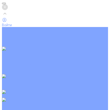
Войти
Каталог товаров
Кондиционеры
Вентиляция
Аксессуары
Обогреватели
Настенные сплит-системы
Инверторные кондиционеры
Неинверторные кондиционеры
Кондиционеры с Wi-Fi управлением
Кондиционеры с сенсором движения
Цветные кондиционеры
Кассетные кондиционеры
Инверторные
Неинверторные
Мобильные кондиционеры
Напольно-потолочные кондиционеры
Инверторные