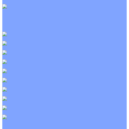
С электрическим калорифером
Приточно-вытяжные установки
С водяным калорифером
С электрическим калорифером
С рекуператором
Для бассейнов
Вытяжные установки
Бытовые приточные установки
Wi-Fi модули
Компрессоры
Монтажные комплекты
Пульты управления
Распределительные блоки
Фасадные решетки
Экраны-отражатели
Тепловые завесы
Без обогрева