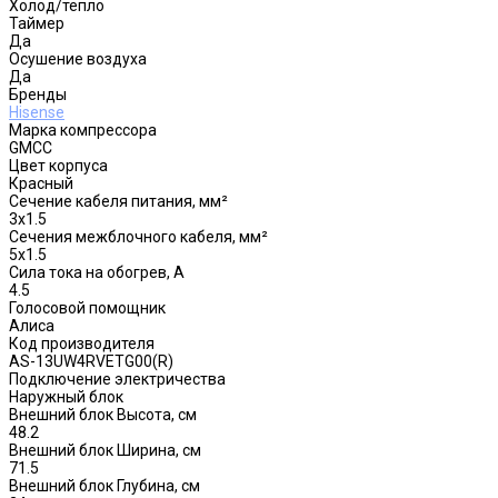
Холод/тепло
Таймер
Да
Осушение воздуха
Да
Бренды
Hisense
Марка компрессора
GMCC
Цвет корпуса
Красный
Сечение кабеля питания, мм²
3x1.5
Сечения межблочного кабеля, мм²
5x1.5
Сила тока на обогрев, А
4.5
Голосовой помощник
Алиса
Код производителя
AS-13UW4RVETG00(R)
Подключение электричества
Наружный блок
Внешний блок Высота, см
48.2
Внешний блок Ширина, см
71.5
Внешний блок Глубина, см