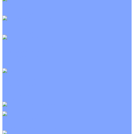
Канальные кондиционеры
Инверторные
Неинверторные
Колонные кондиционеры
Инверторные
Неинверторные
VRF и VRV системы
Внешние (наружные) VRF и VRV блоки
Канальные VRF и VRV блоки
Кассетные VRF и VRV блоки
Напольно потолочные VRF и VRV блоки
Настенные VRF и VRV блоки
Фанкойлы
Кассетные фанкойлы
Канальные фанкойлы
Напольно потолочные фанкойлы
Настенные фанкойлы
Чиллер
Компрессорно-конденсаторные блоки
Приточные установки
С водяным калорифером
С электрическим калорифером