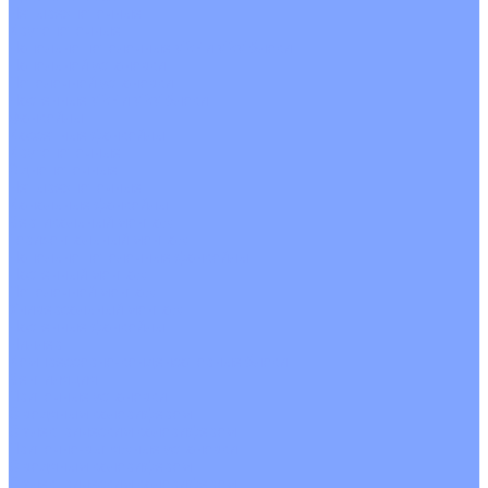
Четырехпоточные
Кругопоточные
Напольно потолочные VRF и VRV блоки
Напольной установки
Потолочной установки
Настенные VRF и VRV блоки
Фанкойлы
Кассетные фанкойлы
Кругопоточные
Однопоточные
Четырехпоточные
Канальные фанкойлы
Вертикальный монтаж
Горизонтальный монтаж
Напольно потолочные фанкойлы
Настенный монтаж
Потолочной монтаж
Универсальный монтаж
Настенные фанкойлы
Чиллер
Компрессорно-конденсаторные блоки
Вентиляция
Приточные установки
С водяным калорифером
С электрическим калорифером
Приточно-вытяжные установки
С водяным калорифером
С электрическим калорифером