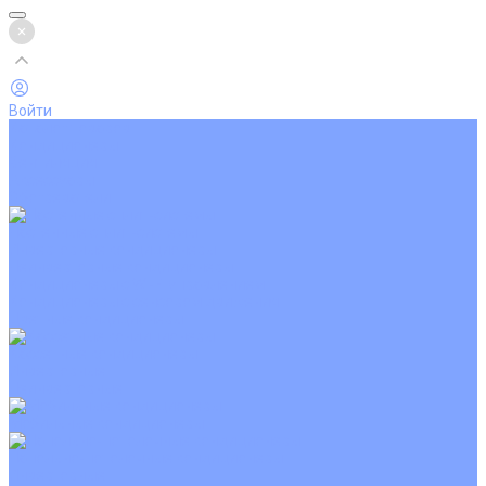
Войти
Каталог товаров
Кондиционеры
Вентиляция
Аксессуары
Обогреватели
Настенные сплит-системы
Инверторные кондиционеры
Неинверторные кондиционеры
Кондиционеры с Wi-Fi управлением
Кондиционеры с сенсором движения
Цветные кондиционеры
Кассетные кондиционеры
Инверторные
Неинверторные
Мобильные кондиционеры
Напольно-потолочные кондиционеры
Инверторные