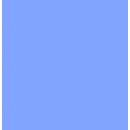
Однопоточные
Двухпоточные
Четырехпоточные
Кругопоточные
Напольно потолочные VRF и VRV блоки
Напольной установки
Потолочной установки
Настенные VRF и VRV блоки
Фанкойлы
Кассетные фанкойлы
Кругопоточные
Однопоточные
Четырехпоточные
Канальные фанкойлы
Вертикальный монтаж
Горизонтальный монтаж
Напольно потолочные фанкойлы
Настенный монтаж
Потолочной монтаж
Универсальный монтаж
Настенные фанкойлы
Чиллер
Компрессорно-конденсаторные блоки
Вентиляция
Приточные установки
С водяным калорифером
С электрическим калорифером
Приточно-вытяжные установки