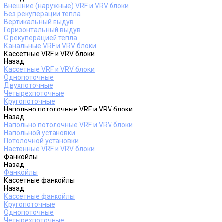
Внешние (наружные) VRF и VRV блоки
Без рекуперации тепла
Вертикальный выдув
Горизонтальный выдув
С рекуперацией тепла
Канальные VRF и VRV блоки
Кассетные VRF и VRV блоки
Назад
Кассетные VRF и VRV блоки
Однопоточные
Двухпоточные
Четырехпоточные
Кругопоточные
Напольно потолочные VRF и VRV блоки
Назад
Напольно потолочные VRF и VRV блоки
Напольной установки
Потолочной установки
Настенные VRF и VRV блоки
Фанкойлы
Назад
Фанкойлы
Кассетные фанкойлы
Назад
Кассетные фанкойлы
Кругопоточные
Однопоточные
Четырехпоточные