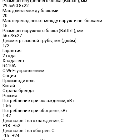
Размеры внутреннего блока (ВхШхГ), мм
29.5x90.8x22
Max длина между блоками
20
Max перепад высот между наруж. и вн. блоками
15
Размеры наружного блока (ВхШхГ), мм
56x78x27
Диаметр газовой трубы, мм (дюйм)
1/2
Гарантия:
2 года
Хладагент
R410A
С Wi-Fi управлением
Опция
Производитель
Китай
Страна бренда
Россия
Потребление при охлаждении, кВт
1.56
Потребление при обогреве, кВт
1.42
Диапазон t на охлаждение, С
+18...+52
Диапазон t на обогрев, С
-15…+24