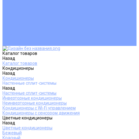
Покупателям
Действия при поломке
Обмен и возврат
Оферта
Пользовательское соглашение
Сервисные центры
Оплата
Доставка
Контакты
Каталог товаров
Назад
Каталог товаров
Кондиционеры
Назад
Кондиционеры
Настенные сплит-системы
Назад
Настенные сплит-системы
Инверторные кондиционеры
Неинверторные кондиционеры
Кондиционеры с Wi-Fi управлением
Кондиционеры с сенсором движения
Цветные кондиционеры
Назад
Цветные кондиционеры
Бежевый
Красный