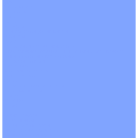
На воде
Электрические
О Компании
Новости
Статьи
Сертификаты
Политика конфиденциальности
Реквизиты
Услуги
Монтаж систем кондиционирования
Проектирование систем вентиляции и кондиционирования
Ремонт и сервисное обслуживание
Монтаж вентиляции
Покупателям
Действия при поломке
Обмен и возврат
Оферта
Пользовательское соглашение
Сервисные центры
Оплата
Доставка
Контакты
...
Каталог товаров
Кондиционеры
Настенные сплит-системы
Инверторные кондиционеры
Неинверторные кондиционеры