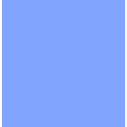
С водяным калорифером
С электрическим калорифером
С рекуператором
Для бассейнов
Вытяжные установки
Бытовые приточные установки
Аксессуары
Wi-Fi модули
Компрессоры
Монтажные комплекты
Пульты управления
Распределительные блоки
Фасадные решетки
Экраны-отражатели
Обогреватели
Тепловые завесы
Без обогрева
На воде
Электрические
О Компании
Новости
Статьи
Сертификаты
Политика конфиденциальности
Реквизиты
Услуги
Монтаж систем кондиционирования
Проектирование систем вентиляции и кондиционирования