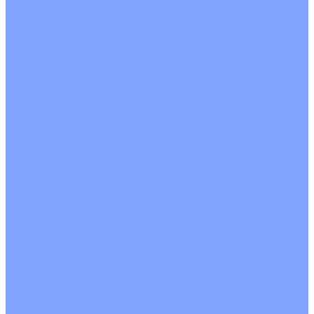
Цветные кондиционеры
Бежевый
Красный
Серебро
Черный
Кассетные кондиционеры
Инверторные
Неинверторные
Мобильные кондиционеры
Напольно-потолочные кондиционеры
Инверторные
Неинверторные
Канальные кондиционеры
Инверторные
Неинверторные
Колонные кондиционеры
Инверторные
Неинверторные
VRF и VRV системы
Внешние (наружные) VRF и VRV блоки
Без рекуперации тепла
Вертикальный выдув
Горизонтальный выдув
С рекуперацией тепла
Канальные VRF и VRV блоки
Кассетные VRF и VRV блоки
Однопоточные
Двухпоточные