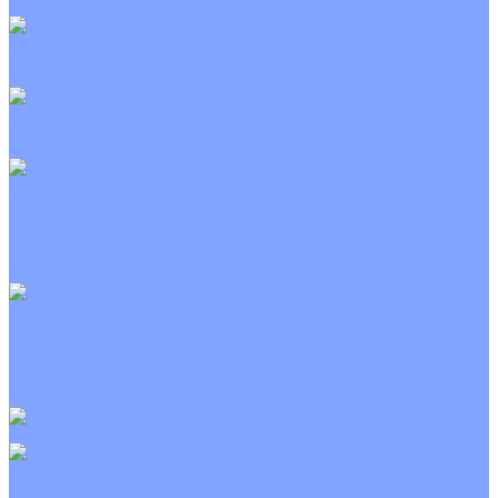
Неинверторные
Канальные кондиционеры
Инверторные
Неинверторные
Колонные кондиционеры
Инверторные
Неинверторные
VRF и VRV системы
Внешние (наружные) VRF и VRV блоки
Канальные VRF и VRV блоки
Кассетные VRF и VRV блоки
Напольно потолочные VRF и VRV блоки
Настенные VRF и VRV блоки
Фанкойлы
Кассетные фанкойлы
Канальные фанкойлы
Напольно потолочные фанкойлы
Настенные фанкойлы
Чиллер
Компрессорно-конденсаторные блоки
Приточные установки
С водяным калорифером