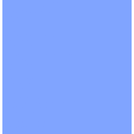
Кондиционеры с Wi-Fi управлением
Кондиционеры с сенсором движения
Цветные кондиционеры
Бежевый
Красный
Серебро
Черный
Кассетные кондиционеры
Инверторные
Неинверторные
Мобильные кондиционеры
Напольно-потолочные кондиционеры
Инверторные
Неинверторные
Канальные кондиционеры
Инверторные
Неинверторные
Колонные кондиционеры
Инверторные
Неинверторные
VRF и VRV системы
Внешние (наружные) VRF и VRV блоки
Без рекуперации тепла
Вертикальный выдув
Горизонтальный выдув
С рекуперацией тепла
Канальные VRF и VRV блоки
Кассетные VRF и VRV блоки