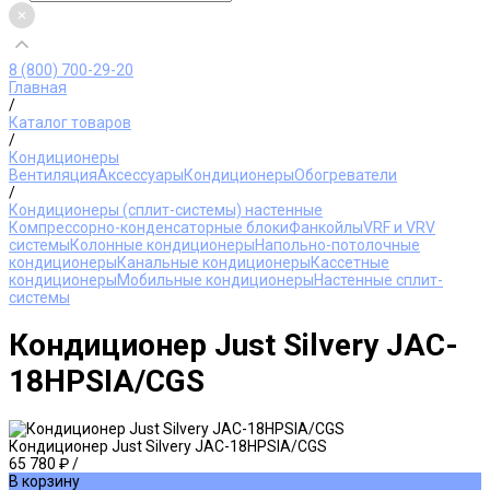
8 (800) 700-29-20
Главная
/
Каталог товаров
/
Кондиционеры
Вентиляция
Аксессуары
Кондиционеры
Обогреватели
/
Кондиционеры (сплит-системы) настенные
Компрессорно-конденсаторные блоки
Фанкойлы
VRF и VRV
системы
Колонные кондиционеры
Напольно-потолочные
кондиционеры
Канальные кондиционеры
Кассетные
кондиционеры
Мобильные кондиционеры
Настенные сплит-
системы
Кондиционер Just Silvery JAC-
18HPSIA/CGS
Кондиционер Just Silvery JAC-18HPSIA/CGS
65 780 ₽
/
В корзину