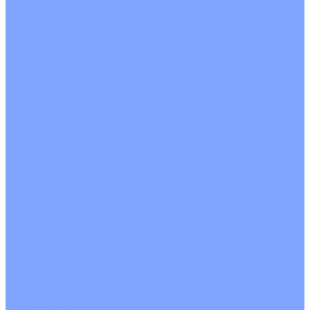
С рекуператором
Для бассейнов
Вытяжные установки
Бытовые приточные установки
Аксессуары
Wi-Fi модули
Компрессоры
Монтажные комплекты
Пульты управления
Распределительные блоки
Фасадные решетки
Экраны-отражатели
Обогреватели
Тепловые завесы
Без обогрева
На воде
Электрические
О Компании
Новости
Статьи
Сертификаты
Политика конфиденциальности
Реквизиты
Услуги
Монтаж систем кондиционирования
Проектирование систем вентиляции и кондиционирования
Ремонт и сервисное обслуживание
Монтаж вентиляции