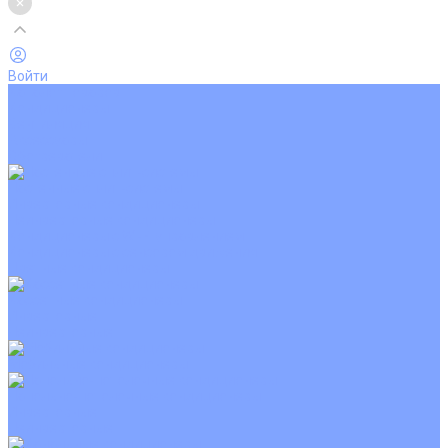
Войти
Каталог товаров
Кондиционеры
Вентиляция
Аксессуары
Обогреватели
Настенные сплит-системы
Инверторные кондиционеры
Неинверторные кондиционеры
Кондиционеры с Wi-Fi управлением
Кондиционеры с сенсором движения
Цветные кондиционеры
Кассетные кондиционеры
Инверторные
Неинверторные
Мобильные кондиционеры
Напольно-потолочные кондиционеры
Инверторные
Неинверторные