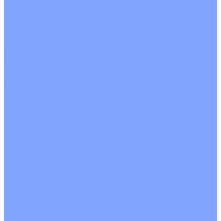
О Компании
Новости
Статьи
Сертификаты
Политика конфиденциальности
Реквизиты
Услуги
Монтаж систем кондиционирования
Проектирование систем вентиляции и кондиционирования
Ремонт и сервисное обслуживание
Монтаж вентиляции
Покупателям
Действия при поломке
Обмен и возврат
Оферта
Пользовательское соглашение
Сервисные центры
Оплата
Доставка
Контакты
...
Каталог товаров
Кондиционеры
Настенные сплит-системы
Инверторные кондиционеры
Неинверторные кондиционеры
Кондиционеры с Wi-Fi управлением
Кондиционеры с сенсором движения