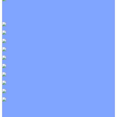
Приточно-вытяжные установки
С водяным калорифером
С электрическим калорифером
С рекуператором
Для бассейнов
Вытяжные установки
Бытовые приточные установки
Wi-Fi модули
Компрессоры
Монтажные комплекты
Пульты управления
Распределительные блоки
Фасадные решетки
Экраны-отражатели
Тепловые завесы
Без обогрева
На воде
Электрические