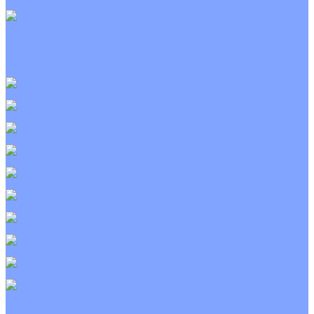
С электрическим калорифером
Приточно-вытяжные установки
С водяным калорифером
С электрическим калорифером
С рекуператором
Для бассейнов
Вытяжные установки
Бытовые приточные установки
Wi-Fi модули
Компрессоры
Монтажные комплекты
Пульты управления
Распределительные блоки
Фасадные решетки
Экраны-отражатели
Тепловые завесы
Без обогрева