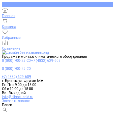
Главная
Корзина
Избранные
Сравнение
Продажа и монтаж климатического оборудования
8 (800) 700-29-20
+7 (4832) 629-609
8 (800) 700-29-20
+7 (4832) 629-609
г. Брянск, ул. Фрунзе 64А
Пн-Пт с 9:00 до 18:00
Сб с 10:00 до 15:00
Вс - Выходной
info@climat-cold.ru
Заказать звонок
Поиск