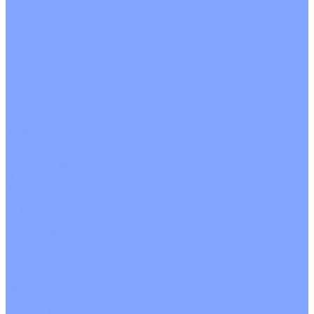
С рекуператором
Для бассейнов
Вытяжные установки
Бытовые приточные установки
Аксессуары
Wi-Fi модули
Компрессоры
Монтажные комплекты
Пульты управления
Распределительные блоки
Фасадные решетки
Экраны-отражатели
Обогреватели
Тепловые завесы
Без обогрева
На воде
Электрические
О Компании
Новости
Статьи
Сертификаты
Политика конфиденциальности
Реквизиты
Услуги
Монтаж систем кондиционирования
Проектирование систем вентиляции и кондиционирования
Ремонт и сервисное обслуживание
Монтаж вентиляции