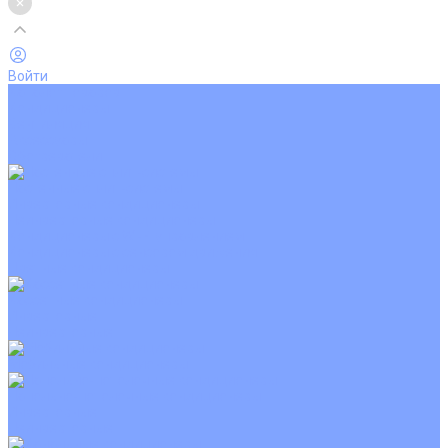
Войти
Каталог товаров
Кондиционеры
Вентиляция
Аксессуары
Обогреватели
Настенные сплит-системы
Инверторные кондиционеры
Неинверторные кондиционеры
Кондиционеры с Wi-Fi управлением
Кондиционеры с сенсором движения
Цветные кондиционеры
Кассетные кондиционеры
Инверторные
Неинверторные
Мобильные кондиционеры
Напольно-потолочные кондиционеры
Инверторные
Неинверторные