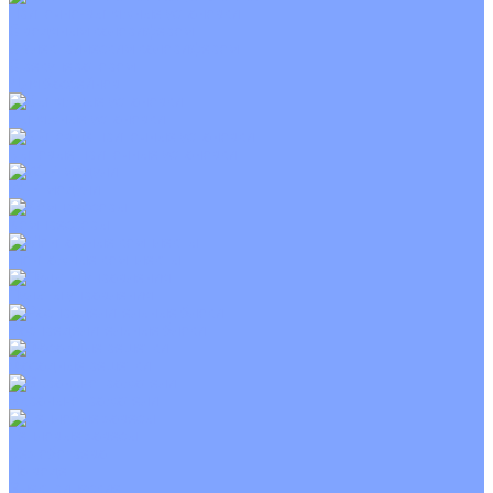
Приточно-вытяжные установки
С водяным калорифером
С электрическим калорифером
С рекуператором
Для бассейнов
Вытяжные установки
Бытовые приточные установки
Wi-Fi модули
Компрессоры
Монтажные комплекты
Пульты управления
Распределительные блоки
Фасадные решетки
Экраны-отражатели
Тепловые завесы
Без обогрева
На воде
Электрические