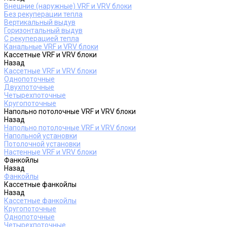
Внешние (наружные) VRF и VRV блоки
Без рекуперации тепла
Вертикальный выдув
Горизонтальный выдув
С рекуперацией тепла
Канальные VRF и VRV блоки
Кассетные VRF и VRV блоки
Назад
Кассетные VRF и VRV блоки
Однопоточные
Двухпоточные
Четырехпоточные
Кругопоточные
Напольно потолочные VRF и VRV блоки
Назад
Напольно потолочные VRF и VRV блоки
Напольной установки
Потолочной установки
Настенные VRF и VRV блоки
Фанкойлы
Назад
Фанкойлы
Кассетные фанкойлы
Назад
Кассетные фанкойлы
Кругопоточные
Однопоточные
Четырехпоточные