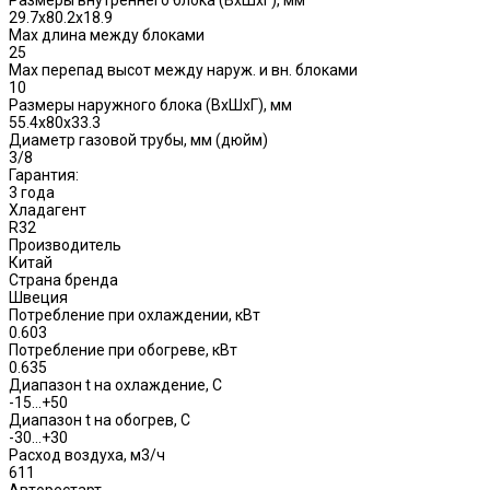
29.7x80.2x18.9
Max длина между блоками
25
Max перепад высот между наруж. и вн. блоками
10
Размеры наружного блока (ВхШхГ), мм
55.4x80x33.3
Диаметр газовой трубы, мм (дюйм)
3/8
Гарантия:
3 года
Хладагент
R32
Производитель
Китай
Страна бренда
Швеция
Потребление при охлаждении, кВт
0.603
Потребление при обогреве, кВт
0.635
Диапазон t на охлаждение, С
-15…+50
Диапазон t на обогрев, С
-30...+30
Расход воздуха, м3/ч
611
Авторестарт