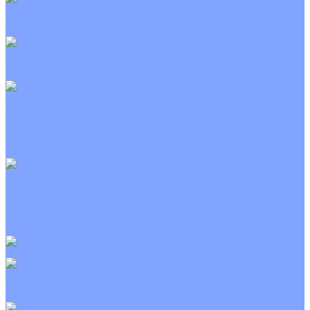
Канальные кондиционеры
Инверторные
Неинверторные
Колонные кондиционеры
Инверторные
Неинверторные
VRF и VRV системы
Внешние (наружные) VRF и VRV блоки
Канальные VRF и VRV блоки
Кассетные VRF и VRV блоки
Напольно потолочные VRF и VRV блоки
Настенные VRF и VRV блоки
Фанкойлы
Кассетные фанкойлы
Канальные фанкойлы
Напольно потолочные фанкойлы
Настенные фанкойлы
Чиллер
Компрессорно-конденсаторные блоки
Приточные установки
С водяным калорифером
С электрическим калорифером