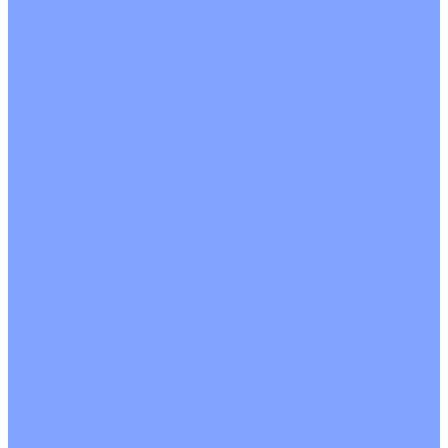
Цветные кондиционеры
Бежевый
Красный
Серебро
Черный
Кассетные кондиционеры
Инверторные
Неинверторные
Мобильные кондиционеры
Напольно-потолочные кондиционеры
Инверторные
Неинверторные
Канальные кондиционеры
Инверторные
Неинверторные
Колонные кондиционеры
Инверторные
Неинверторные
VRF и VRV системы
Внешние (наружные) VRF и VRV блоки
Без рекуперации тепла
Вертикальный выдув
Горизонтальный выдув
С рекуперацией тепла
Канальные VRF и VRV блоки
Кассетные VRF и VRV блоки
Однопоточные
Двухпоточные