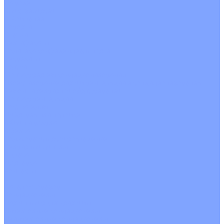
На воде
Электрические
О Компании
Новости
Статьи
Сертификаты
Политика конфиденциальности
Реквизиты
Услуги
Монтаж систем кондиционирования
Проектирование систем вентиляции и кондиционирования
Ремонт и сервисное обслуживание
Монтаж вентиляции
Покупателям
Действия при поломке
Обмен и возврат
Оферта
Пользовательское соглашение
Сервисные центры
Оплата
Доставка
Контакты
...
Каталог товаров
Кондиционеры
Настенные сплит-системы
Инверторные кондиционеры
Неинверторные кондиционеры