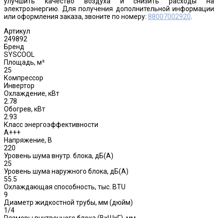
улучшить качество воздуха и снизить расходы на
электроэнергию. Для получения дополнительной информации
или оформления заказа, звоните по номеру:
88007002920
.
Артикул
249892
Бренд
SYSCOOL
Площадь, м²
25
Компрессор
Инвертор
Охлаждение, кВт
2.78
Обогрев, кВт
2.93
Класс энергоэффективности
A+++
Напряжение, В
220
Уровень шума внутр. блока, дБ(А)
25
Уровень шума наружного блока, дБ(A)
55.5
Охлаждающая способность, тыс. BTU
9
Диаметр жидкостной трубы, мм (дюйм)
1/4
Размеры внутреннего блока (ВхШхГ), мм