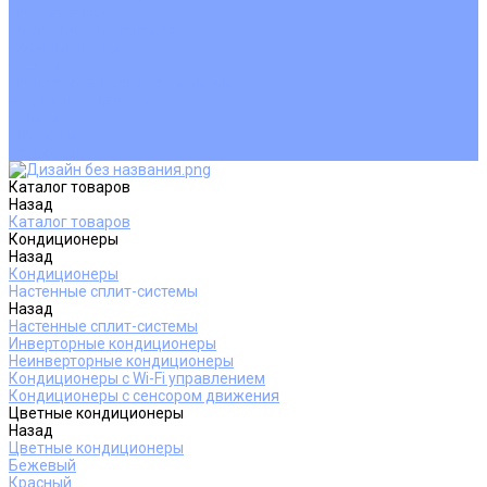
Покупателям
Действия при поломке
Обмен и возврат
Оферта
Пользовательское соглашение
Сервисные центры
Оплата
Доставка
Контакты
Каталог товаров
Назад
Каталог товаров
Кондиционеры
Назад
Кондиционеры
Настенные сплит-системы
Назад
Настенные сплит-системы
Инверторные кондиционеры
Неинверторные кондиционеры
Кондиционеры с Wi-Fi управлением
Кондиционеры с сенсором движения
Цветные кондиционеры
Назад
Цветные кондиционеры
Бежевый
Красный