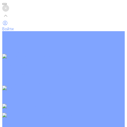
Войти
Каталог товаров
Кондиционеры
Вентиляция
Аксессуары
Обогреватели
Настенные сплит-системы
Инверторные кондиционеры
Неинверторные кондиционеры
Кондиционеры с Wi-Fi управлением
Кондиционеры с сенсором движения
Цветные кондиционеры
Кассетные кондиционеры
Инверторные
Неинверторные
Мобильные кондиционеры
Напольно-потолочные кондиционеры
Инверторные