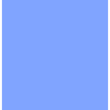
Однопоточные
Двухпоточные
Четырехпоточные
Кругопоточные
Напольно потолочные VRF и VRV блоки
Напольной установки
Потолочной установки
Настенные VRF и VRV блоки
Фанкойлы
Кассетные фанкойлы
Кругопоточные
Однопоточные
Четырехпоточные
Канальные фанкойлы
Вертикальный монтаж
Горизонтальный монтаж
Напольно потолочные фанкойлы
Настенный монтаж
Потолочной монтаж
Универсальный монтаж
Настенные фанкойлы
Чиллер
Компрессорно-конденсаторные блоки
Вентиляция
Приточные установки
С водяным калорифером
С электрическим калорифером
Приточно-вытяжные установки