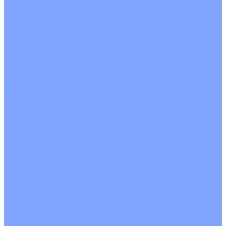
Кондиционеры с Wi-Fi управлением
Кондиционеры с сенсором движения
Цветные кондиционеры
Бежевый
Красный
Серебро
Черный
Кассетные кондиционеры
Инверторные
Неинверторные
Мобильные кондиционеры
Напольно-потолочные кондиционеры
Инверторные
Неинверторные
Канальные кондиционеры
Инверторные
Неинверторные
Колонные кондиционеры
Инверторные
Неинверторные
VRF и VRV системы
Внешние (наружные) VRF и VRV блоки
Без рекуперации тепла
Вертикальный выдув
Горизонтальный выдув
С рекуперацией тепла
Канальные VRF и VRV блоки
Кассетные VRF и VRV блоки