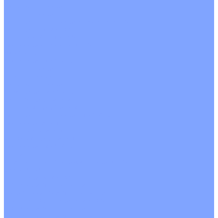
Четырехпоточные
Кругопоточные
Напольно потолочные VRF и VRV блоки
Напольной установки
Потолочной установки
Настенные VRF и VRV блоки
Фанкойлы
Кассетные фанкойлы
Кругопоточные
Однопоточные
Четырехпоточные
Канальные фанкойлы
Вертикальный монтаж
Горизонтальный монтаж
Напольно потолочные фанкойлы
Настенный монтаж
Потолочной монтаж
Универсальный монтаж
Настенные фанкойлы
Чиллер
Компрессорно-конденсаторные блоки
Вентиляция
Приточные установки
С водяным калорифером
С электрическим калорифером
Приточно-вытяжные установки
С водяным калорифером
С электрическим калорифером