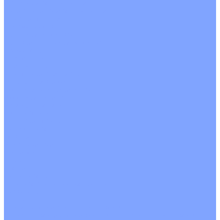
С водяным калорифером
С электрическим калорифером
С рекуператором
Для бассейнов
Вытяжные установки
Бытовые приточные установки
Аксессуары
Wi-Fi модули
Компрессоры
Монтажные комплекты
Пульты управления
Распределительные блоки
Фасадные решетки
Экраны-отражатели
Обогреватели
Тепловые завесы
Без обогрева
На воде
Электрические
О Компании
Новости
Статьи
Сертификаты
Политика конфиденциальности
Реквизиты
Услуги
Монтаж систем кондиционирования
Проектирование систем вентиляции и кондиционирования