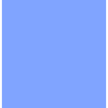
О Компании
Новости
Статьи
Сертификаты
Политика конфиденциальности
Реквизиты
Услуги
Монтаж систем кондиционирования
Проектирование систем вентиляции и кондиционирования
Ремонт и сервисное обслуживание
Монтаж вентиляции
Покупателям
Действия при поломке
Обмен и возврат
Оферта
Пользовательское соглашение
Сервисные центры
Оплата
Доставка
Контакты
...
Каталог товаров
Кондиционеры
Настенные сплит-системы
Инверторные кондиционеры
Неинверторные кондиционеры
Кондиционеры с Wi-Fi управлением
Кондиционеры с сенсором движения