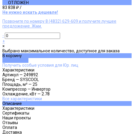
ОТЛОЖЕН
83 838 ₽
/
Не нужно искать дешевле!
Позвоните по номеру 8 (4832) 629-609 и получите лучшее
предложение. Жми.
-
+
×
Выбрано максимальное количество, доступное для заказа
В корзину
ДОБАВЛЕНО
Получить особые условия для Юр. лиц
Характеристики
Артикул
—
249892
Бренд
—
SYSCOOL
Площадь, м²
—
25
Компрессор
—
Инвертор
Охлаждение, кВт
—
2.78
Все характеристики
Описание
Характеристики
Сертификаты
Наши проекты
Отзывы
Оплата
Доставка