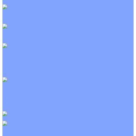
Неинверторные
Канальные кондиционеры
Инверторные
Неинверторные
Колонные кондиционеры
Инверторные
Неинверторные
VRF и VRV системы
Внешние (наружные) VRF и VRV блоки
Канальные VRF и VRV блоки
Кассетные VRF и VRV блоки
Напольно потолочные VRF и VRV блоки
Настенные VRF и VRV блоки
Фанкойлы
Кассетные фанкойлы
Канальные фанкойлы
Напольно потолочные фанкойлы
Настенные фанкойлы
Чиллер
Компрессорно-конденсаторные блоки
Приточные установки
С водяным калорифером