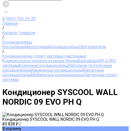
8 (800) 700-29-20
Главная
/
Каталог товаров
/
Кондиционеры
Вентиляция
Аксессуары
Кондиционеры
Обогреватели
/
Кондиционеры (сплит-системы) настенные
Компрессорно-конденсаторные блоки
Фанкойлы
VRF и VRV
системы
Колонные кондиционеры
Напольно-потолочные
кондиционеры
Канальные кондиционеры
Кассетные
кондиционеры
Мобильные кондиционеры
Настенные сплит-
системы
Кондиционер SYSCOOL WALL
NORDIC 09 EVO PH Q
Кондиционер SYSCOOL WALL NORDIC 09 EVO PH Q
83 838 ₽
/
В корзину