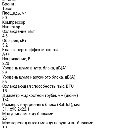
Бренд
Tosot
Площадь, м²
50
Компрессор
Инвертор
Охлаждение, кВт
4.6
Обогрев, кВт
5.2
Класс энергоэффективности
A++
Напряжение, В
220
Уровень шума внутр. блока, дБ(А)
29
Уровень шума наружного блока, дБ(A)
55
Охлаждающая способность, тыс. BTU
18
Диаметр жидкостной трубы, мм (дюйм)
1/4
Размеры внутреннего блока (ВхШхГ), мм
31.1x98.2x22.1
Max длина между блоками
25
Max перепад высот между наруж. и вн. блоками
10