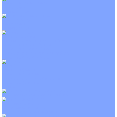
Канальные кондиционеры
Инверторные
Неинверторные
Колонные кондиционеры
Инверторные
Неинверторные
VRF и VRV системы
Внешние (наружные) VRF и VRV блоки
Канальные VRF и VRV блоки
Кассетные VRF и VRV блоки
Напольно потолочные VRF и VRV блоки
Настенные VRF и VRV блоки
Фанкойлы
Кассетные фанкойлы
Канальные фанкойлы
Напольно потолочные фанкойлы
Настенные фанкойлы
Чиллер
Компрессорно-конденсаторные блоки
Приточные установки
С водяным калорифером
С электрическим калорифером