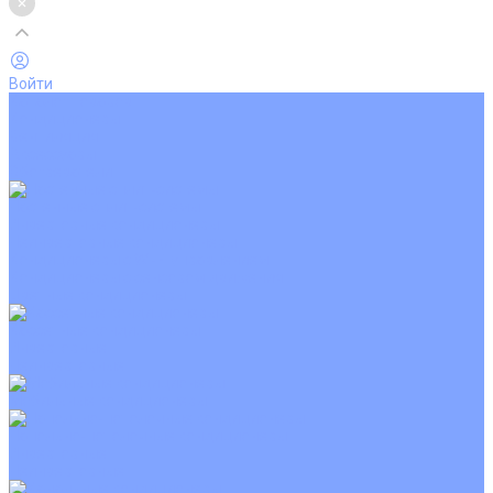
Войти
Каталог товаров
Кондиционеры
Вентиляция
Аксессуары
Обогреватели
Настенные сплит-системы
Инверторные кондиционеры
Неинверторные кондиционеры
Кондиционеры с Wi-Fi управлением
Кондиционеры с сенсором движения
Цветные кондиционеры
Кассетные кондиционеры
Инверторные
Неинверторные
Мобильные кондиционеры
Напольно-потолочные кондиционеры
Инверторные
Неинверторные