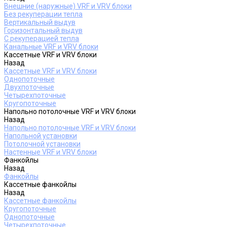
Внешние (наружные) VRF и VRV блоки
Без рекуперации тепла
Вертикальный выдув
Горизонтальный выдув
С рекуперацией тепла
Канальные VRF и VRV блоки
Кассетные VRF и VRV блоки
Назад
Кассетные VRF и VRV блоки
Однопоточные
Двухпоточные
Четырехпоточные
Кругопоточные
Напольно потолочные VRF и VRV блоки
Назад
Напольно потолочные VRF и VRV блоки
Напольной установки
Потолочной установки
Настенные VRF и VRV блоки
Фанкойлы
Назад
Фанкойлы
Кассетные фанкойлы
Назад
Кассетные фанкойлы
Кругопоточные
Однопоточные
Четырехпоточные