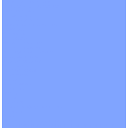
С водяным калорифером
С электрическим калорифером
С рекуператором
Для бассейнов
Вытяжные установки
Бытовые приточные установки
Аксессуары
Wi-Fi модули
Компрессоры
Монтажные комплекты
Пульты управления
Распределительные блоки
Фасадные решетки
Экраны-отражатели
Обогреватели
Тепловые завесы
Без обогрева
На воде
Электрические
О Компании
Новости
Статьи
Сертификаты
Политика конфиденциальности
Реквизиты
Услуги
Монтаж систем кондиционирования
Проектирование систем вентиляции и кондиционирования