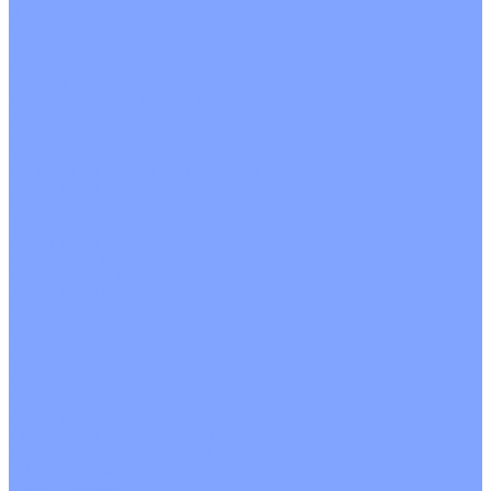
Цветные кондиционеры
Бежевый
Красный
Серебро
Черный
Кассетные кондиционеры
Инверторные
Неинверторные
Мобильные кондиционеры
Напольно-потолочные кондиционеры
Инверторные
Неинверторные
Канальные кондиционеры
Инверторные
Неинверторные
Колонные кондиционеры
Инверторные
Неинверторные
VRF и VRV системы
Внешние (наружные) VRF и VRV блоки
Без рекуперации тепла
Вертикальный выдув
Горизонтальный выдув
С рекуперацией тепла
Канальные VRF и VRV блоки
Кассетные VRF и VRV блоки
Однопоточные
Двухпоточные