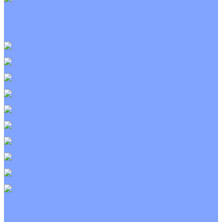
Приточно-вытяжные установки
С водяным калорифером
С электрическим калорифером
С рекуператором
Для бассейнов
Вытяжные установки
Бытовые приточные установки
Wi-Fi модули
Компрессоры
Монтажные комплекты
Пульты управления
Распределительные блоки
Фасадные решетки
Экраны-отражатели
Тепловые завесы
Без обогрева
На воде
Электрические