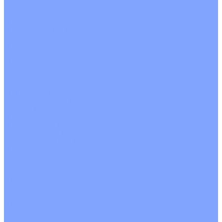
Четырехпоточные
Кругопоточные
Напольно потолочные VRF и VRV блоки
Напольной установки
Потолочной установки
Настенные VRF и VRV блоки
Фанкойлы
Кассетные фанкойлы
Кругопоточные
Однопоточные
Четырехпоточные
Канальные фанкойлы
Вертикальный монтаж
Горизонтальный монтаж
Напольно потолочные фанкойлы
Настенный монтаж
Потолочной монтаж
Универсальный монтаж
Настенные фанкойлы
Чиллер
Компрессорно-конденсаторные блоки
Вентиляция
Приточные установки
С водяным калорифером
С электрическим калорифером
Приточно-вытяжные установки
С водяным калорифером
С электрическим калорифером