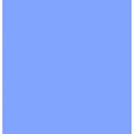
Однопоточные
Двухпоточные
Четырехпоточные
Кругопоточные
Напольно потолочные VRF и VRV блоки
Напольной установки
Потолочной установки
Настенные VRF и VRV блоки
Фанкойлы
Кассетные фанкойлы
Кругопоточные
Однопоточные
Четырехпоточные
Канальные фанкойлы
Вертикальный монтаж
Горизонтальный монтаж
Напольно потолочные фанкойлы
Настенный монтаж
Потолочной монтаж
Универсальный монтаж
Настенные фанкойлы
Чиллер
Компрессорно-конденсаторные блоки
Вентиляция
Приточные установки
С водяным калорифером
С электрическим калорифером
Приточно-вытяжные установки