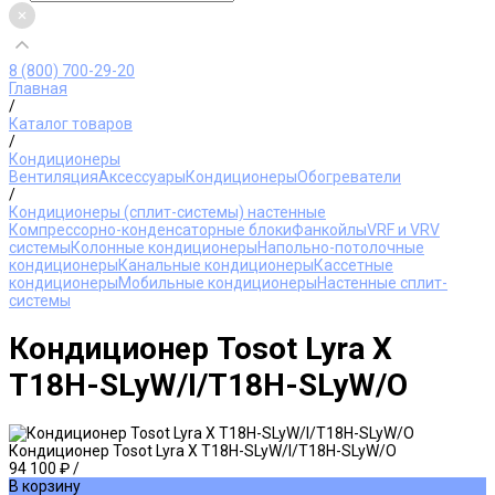
8 (800) 700-29-20
Главная
/
Каталог товаров
/
Кондиционеры
Вентиляция
Аксессуары
Кондиционеры
Обогреватели
/
Кондиционеры (сплит-системы) настенные
Компрессорно-конденсаторные блоки
Фанкойлы
VRF и VRV
системы
Колонные кондиционеры
Напольно-потолочные
кондиционеры
Канальные кондиционеры
Кассетные
кондиционеры
Мобильные кондиционеры
Настенные сплит-
системы
Кондиционер Tosot Lyra X
T18H-SLyW/I/T18H-SLyW/O
Кондиционер Tosot Lyra X T18H-SLyW/I/T18H-SLyW/O
94 100 ₽
/
В корзину