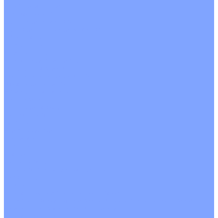
С рекуператором
Для бассейнов
Вытяжные установки
Бытовые приточные установки
Аксессуары
Wi-Fi модули
Компрессоры
Монтажные комплекты
Пульты управления
Распределительные блоки
Фасадные решетки
Экраны-отражатели
Обогреватели
Тепловые завесы
Без обогрева
На воде
Электрические
О Компании
Новости
Статьи
Сертификаты
Политика конфиденциальности
Реквизиты
Услуги
Монтаж систем кондиционирования
Проектирование систем вентиляции и кондиционирования
Ремонт и сервисное обслуживание
Монтаж вентиляции