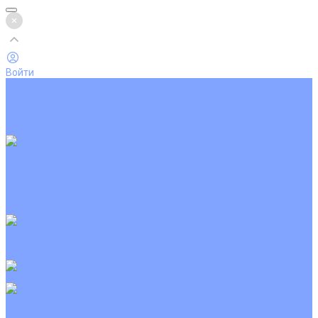
Войти
Каталог товаров
Кондиционеры
Вентиляция
Аксессуары
Обогреватели
Настенные сплит-системы
Инверторные кондиционеры
Неинверторные кондиционеры
Кондиционеры с Wi-Fi управлением
Кондиционеры с сенсором движения
Цветные кондиционеры
Кассетные кондиционеры
Инверторные
Неинверторные
Мобильные кондиционеры
Напольно-потолочные кондиционеры
Инверторные