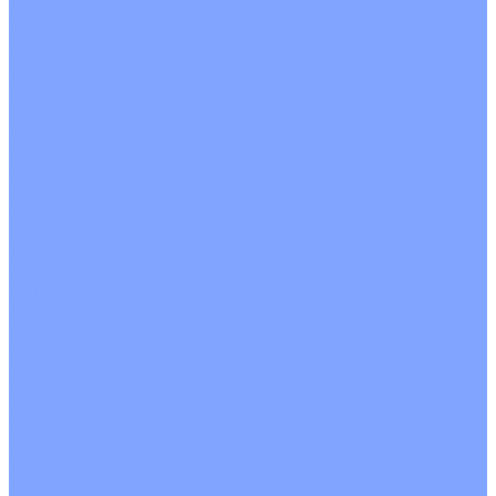
Кондиционеры с Wi-Fi управлением
Кондиционеры с сенсором движения
Цветные кондиционеры
Бежевый
Красный
Серебро
Черный
Кассетные кондиционеры
Инверторные
Неинверторные
Мобильные кондиционеры
Напольно-потолочные кондиционеры
Инверторные
Неинверторные
Канальные кондиционеры
Инверторные
Неинверторные
Колонные кондиционеры
Инверторные
Неинверторные
VRF и VRV системы
Внешние (наружные) VRF и VRV блоки
Без рекуперации тепла
Вертикальный выдув
Горизонтальный выдув
С рекуперацией тепла
Канальные VRF и VRV блоки
Кассетные VRF и VRV блоки