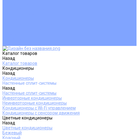
Покупателям
Действия при поломке
Обмен и возврат
Оферта
Пользовательское соглашение
Сервисные центры
Оплата
Доставка
Контакты
Каталог товаров
Назад
Каталог товаров
Кондиционеры
Назад
Кондиционеры
Настенные сплит-системы
Назад
Настенные сплит-системы
Инверторные кондиционеры
Неинверторные кондиционеры
Кондиционеры с Wi-Fi управлением
Кондиционеры с сенсором движения
Цветные кондиционеры
Назад
Цветные кондиционеры
Бежевый
Красный