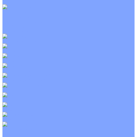
С электрическим калорифером
Приточно-вытяжные установки
С водяным калорифером
С электрическим калорифером
С рекуператором
Для бассейнов
Вытяжные установки
Бытовые приточные установки
Wi-Fi модули
Компрессоры
Монтажные комплекты
Пульты управления
Распределительные блоки
Фасадные решетки
Экраны-отражатели
Тепловые завесы
Без обогрева