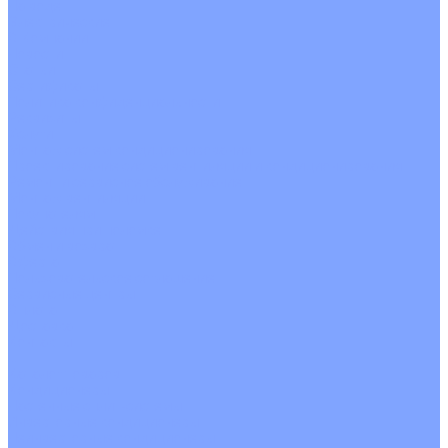
На воде
Электрические
О Компании
Новости
Статьи
Сертификаты
Политика конфиденциальности
Реквизиты
Услуги
Монтаж систем кондиционирования
Проектирование систем вентиляции и кондиционирования
Ремонт и сервисное обслуживание
Монтаж вентиляции
Покупателям
Действия при поломке
Обмен и возврат
Оферта
Пользовательское соглашение
Сервисные центры
Оплата
Доставка
Контакты
...
Каталог товаров
Кондиционеры
Настенные сплит-системы
Инверторные кондиционеры
Неинверторные кондиционеры