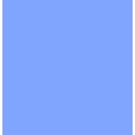
О Компании
Новости
Статьи
Сертификаты
Политика конфиденциальности
Реквизиты
Услуги
Монтаж систем кондиционирования
Проектирование систем вентиляции и кондиционирования
Ремонт и сервисное обслуживание
Монтаж вентиляции
Покупателям
Действия при поломке
Обмен и возврат
Оферта
Пользовательское соглашение
Сервисные центры
Оплата
Доставка
Контакты
...
Каталог товаров
Кондиционеры
Настенные сплит-системы
Инверторные кондиционеры
Неинверторные кондиционеры
Кондиционеры с Wi-Fi управлением
Кондиционеры с сенсором движения