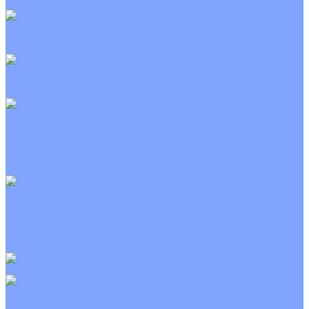
Неинверторные
Канальные кондиционеры
Инверторные
Неинверторные
Колонные кондиционеры
Инверторные
Неинверторные
VRF и VRV системы
Внешние (наружные) VRF и VRV блоки
Канальные VRF и VRV блоки
Кассетные VRF и VRV блоки
Напольно потолочные VRF и VRV блоки
Настенные VRF и VRV блоки
Фанкойлы
Кассетные фанкойлы
Канальные фанкойлы
Напольно потолочные фанкойлы
Настенные фанкойлы
Чиллер
Компрессорно-конденсаторные блоки
Приточные установки
С водяным калорифером