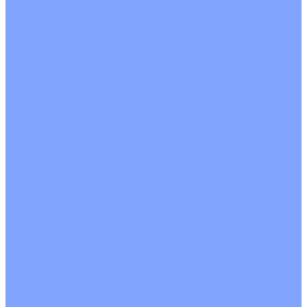
На воде
Электрические
О Компании
Новости
Статьи
Сертификаты
Политика конфиденциальности
Реквизиты
Услуги
Монтаж систем кондиционирования
Проектирование систем вентиляции и кондиционирования
Ремонт и сервисное обслуживание
Монтаж вентиляции
Покупателям
Действия при поломке
Обмен и возврат
Оферта
Пользовательское соглашение
Сервисные центры
Оплата
Доставка
Контакты
...
Каталог товаров
Кондиционеры
Настенные сплит-системы
Инверторные кондиционеры
Неинверторные кондиционеры