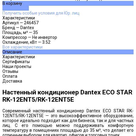
В корзину
ДОБАВЛЕНО
Получить особые условия для Юр. лиц
Характеристики
Артикул
—
246457
Бренд
—
Dantex
Площадь, м²
—
35
Компрессор
—
Не инвертор
Охлаждение, кВт
—
3.52
Все характеристики
Описание
Характеристики
Сертификаты
Наши проекты
Отзывы
Оплата
Доставка
Настенный кондиционер Dantex ECO STAR
RK-12ENT5/RK-12ENT5E
Современный настенный кондиционер Dantex ECO STAR RK-
12ENT5/RK-12ENT5E — это высокоэффективное оборудование,
которое идеально подходит как для бизнеса, так и для частных
лиц. С его помощью можно поддерживать комфортную
температуру в помещениях площадью до 35 м², что делает его
отличным выбором для квартир, офисов и торговых точек.