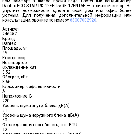
вам комфорт в любое время года, настенный кондиционер
Dantex ECO STAR RK-12ENT5/RK-12ENT5E — отличный выбор. Не
упустите возможность сделать свой дом или офис более
уютным. Для получения дополнительной информации или
консультации, звоните по номеру
88007002920
.
Артикул
246457
Бренд
Dantex
Площадь, м²
35
Компрессор
Не инвертор
Охлаждение, кВт
3.52
Обогрев, кВт
3.66
Класс энергоэффективности
A
Напряжение, В
220
Уровень шума внутр. блока, дБ(А)
31
Уровень шума наружного блока, дБ(A)
50
Охлаждающая способность, тыс. BTU
12