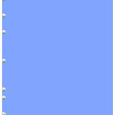
Канальные кондиционеры
Инверторные
Неинверторные
Колонные кондиционеры
Инверторные
Неинверторные
VRF и VRV системы
Внешние (наружные) VRF и VRV блоки
Канальные VRF и VRV блоки
Кассетные VRF и VRV блоки
Напольно потолочные VRF и VRV блоки
Настенные VRF и VRV блоки
Фанкойлы
Кассетные фанкойлы
Канальные фанкойлы
Напольно потолочные фанкойлы
Настенные фанкойлы
Чиллер
Компрессорно-конденсаторные блоки
Приточные установки
С водяным калорифером
С электрическим калорифером