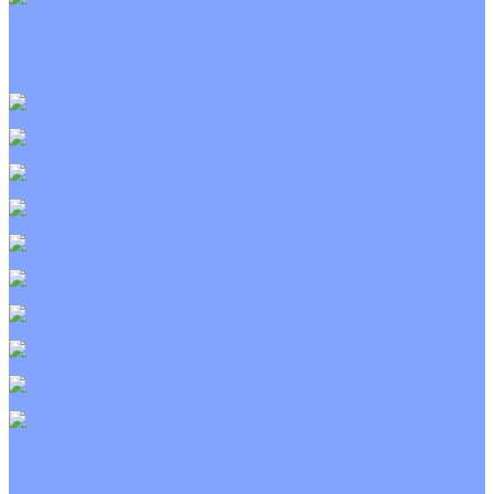
Приточно-вытяжные установки
С водяным калорифером
С электрическим калорифером
С рекуператором
Для бассейнов
Вытяжные установки
Бытовые приточные установки
Wi-Fi модули
Компрессоры
Монтажные комплекты
Пульты управления
Распределительные блоки
Фасадные решетки
Экраны-отражатели
Тепловые завесы
Без обогрева
На воде
Электрические