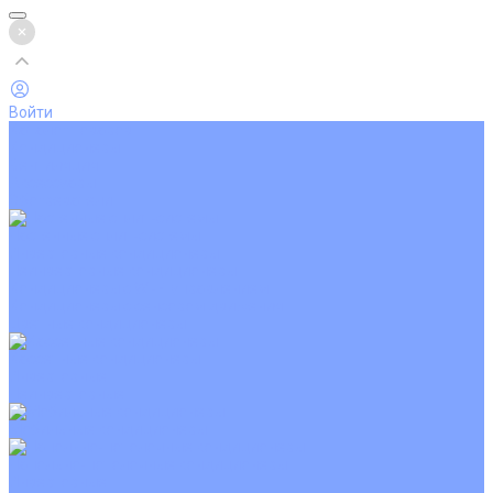
Войти
Каталог товаров
Кондиционеры
Вентиляция
Аксессуары
Обогреватели
Настенные сплит-системы
Инверторные кондиционеры
Неинверторные кондиционеры
Кондиционеры с Wi-Fi управлением
Кондиционеры с сенсором движения
Цветные кондиционеры
Кассетные кондиционеры
Инверторные
Неинверторные
Мобильные кондиционеры
Напольно-потолочные кондиционеры
Инверторные