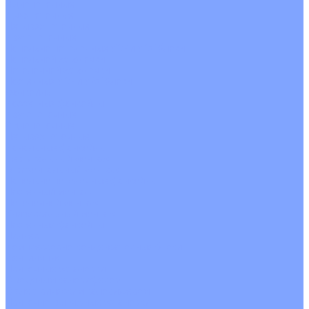
Однопоточные
Двухпоточные
Четырехпоточные
Кругопоточные
Напольно потолочные VRF и VRV блоки
Напольной установки
Потолочной установки
Настенные VRF и VRV блоки
Фанкойлы
Кассетные фанкойлы
Кругопоточные
Однопоточные
Четырехпоточные
Канальные фанкойлы
Вертикальный монтаж
Горизонтальный монтаж
Напольно потолочные фанкойлы
Настенный монтаж
Потолочной монтаж
Универсальный монтаж
Настенные фанкойлы
Чиллер
Компрессорно-конденсаторные блоки
Вентиляция
Приточные установки
С водяным калорифером
С электрическим калорифером
Приточно-вытяжные установки