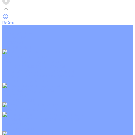
Войти
Каталог товаров
Кондиционеры
Вентиляция
Аксессуары
Обогреватели
Настенные сплит-системы
Инверторные кондиционеры
Неинверторные кондиционеры
Кондиционеры с Wi-Fi управлением
Кондиционеры с сенсором движения
Цветные кондиционеры
Кассетные кондиционеры
Инверторные
Неинверторные
Мобильные кондиционеры
Напольно-потолочные кондиционеры
Инверторные
Неинверторные