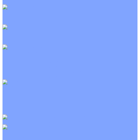
Неинверторные
Канальные кондиционеры
Инверторные
Неинверторные
Колонные кондиционеры
Инверторные
Неинверторные
VRF и VRV системы
Внешние (наружные) VRF и VRV блоки
Канальные VRF и VRV блоки
Кассетные VRF и VRV блоки
Напольно потолочные VRF и VRV блоки
Настенные VRF и VRV блоки
Фанкойлы
Кассетные фанкойлы
Канальные фанкойлы
Напольно потолочные фанкойлы
Настенные фанкойлы
Чиллер
Компрессорно-конденсаторные блоки
Приточные установки
С водяным калорифером