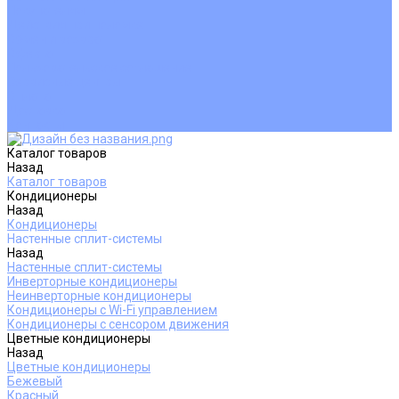
Покупателям
Действия при поломке
Обмен и возврат
Оферта
Пользовательское соглашение
Сервисные центры
Оплата
Доставка
Контакты
Каталог товаров
Назад
Каталог товаров
Кондиционеры
Назад
Кондиционеры
Настенные сплит-системы
Назад
Настенные сплит-системы
Инверторные кондиционеры
Неинверторные кондиционеры
Кондиционеры с Wi-Fi управлением
Кондиционеры с сенсором движения
Цветные кондиционеры
Назад
Цветные кондиционеры
Бежевый
Красный