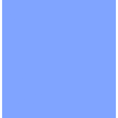
Кондиционеры с Wi-Fi управлением
Кондиционеры с сенсором движения
Цветные кондиционеры
Бежевый
Красный
Серебро
Черный
Кассетные кондиционеры
Инверторные
Неинверторные
Мобильные кондиционеры
Напольно-потолочные кондиционеры
Инверторные
Неинверторные
Канальные кондиционеры
Инверторные
Неинверторные
Колонные кондиционеры
Инверторные
Неинверторные
VRF и VRV системы
Внешние (наружные) VRF и VRV блоки
Без рекуперации тепла
Вертикальный выдув
Горизонтальный выдув
С рекуперацией тепла
Канальные VRF и VRV блоки
Кассетные VRF и VRV блоки