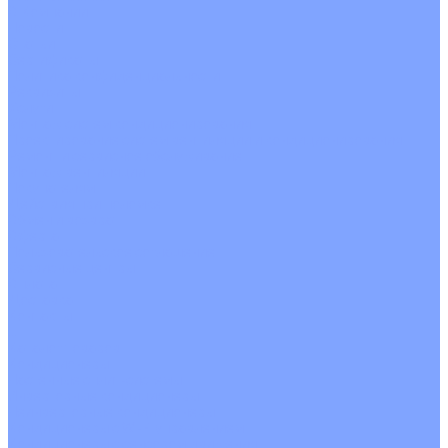
О Компании
Новости
Статьи
Сертификаты
Политика конфиденциальности
Реквизиты
Услуги
Монтаж систем кондиционирования
Проектирование систем вентиляции и кондиционирования
Ремонт и сервисное обслуживание
Монтаж вентиляции
Покупателям
Действия при поломке
Обмен и возврат
Оферта
Пользовательское соглашение
Сервисные центры
Оплата
Доставка
Контакты
...
Каталог товаров
Кондиционеры
Настенные сплит-системы
Инверторные кондиционеры
Неинверторные кондиционеры
Кондиционеры с Wi-Fi управлением
Кондиционеры с сенсором движения