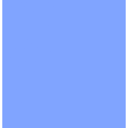
С водяным калорифером
С электрическим калорифером
С рекуператором
Для бассейнов
Вытяжные установки
Бытовые приточные установки
Аксессуары
Wi-Fi модули
Компрессоры
Монтажные комплекты
Пульты управления
Распределительные блоки
Фасадные решетки
Экраны-отражатели
Обогреватели
Тепловые завесы
Без обогрева
На воде
Электрические
О Компании
Новости
Статьи
Сертификаты
Политика конфиденциальности
Реквизиты
Услуги
Монтаж систем кондиционирования
Проектирование систем вентиляции и кондиционирования