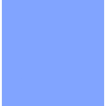
Цветные кондиционеры
Бежевый
Красный
Серебро
Черный
Кассетные кондиционеры
Инверторные
Неинверторные
Мобильные кондиционеры
Напольно-потолочные кондиционеры
Инверторные
Неинверторные
Канальные кондиционеры
Инверторные
Неинверторные
Колонные кондиционеры
Инверторные
Неинверторные
VRF и VRV системы
Внешние (наружные) VRF и VRV блоки
Без рекуперации тепла
Вертикальный выдув
Горизонтальный выдув
С рекуперацией тепла
Канальные VRF и VRV блоки
Кассетные VRF и VRV блоки
Однопоточные
Двухпоточные