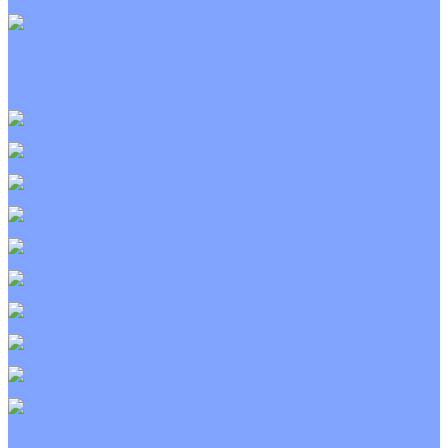
С электрическим калорифером
Приточно-вытяжные установки
С водяным калорифером
С электрическим калорифером
С рекуператором
Для бассейнов
Вытяжные установки
Бытовые приточные установки
Wi-Fi модули
Компрессоры
Монтажные комплекты
Пульты управления
Распределительные блоки
Фасадные решетки
Экраны-отражатели
Тепловые завесы
Без обогрева