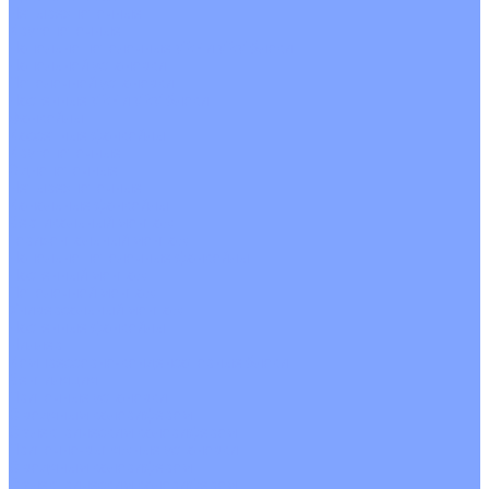
Четырехпоточные
Кругопоточные
Напольно потолочные VRF и VRV блоки
Напольной установки
Потолочной установки
Настенные VRF и VRV блоки
Фанкойлы
Кассетные фанкойлы
Кругопоточные
Однопоточные
Четырехпоточные
Канальные фанкойлы
Вертикальный монтаж
Горизонтальный монтаж
Напольно потолочные фанкойлы
Настенный монтаж
Потолочной монтаж
Универсальный монтаж
Настенные фанкойлы
Чиллер
Компрессорно-конденсаторные блоки
Вентиляция
Приточные установки
С водяным калорифером
С электрическим калорифером
Приточно-вытяжные установки
С водяным калорифером
С электрическим калорифером