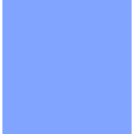
С рекуператором
Для бассейнов
Вытяжные установки
Бытовые приточные установки
Аксессуары
Wi-Fi модули
Компрессоры
Монтажные комплекты
Пульты управления
Распределительные блоки
Фасадные решетки
Экраны-отражатели
Обогреватели
Тепловые завесы
Без обогрева
На воде
Электрические
О Компании
Новости
Статьи
Сертификаты
Политика конфиденциальности
Реквизиты
Услуги
Монтаж систем кондиционирования
Проектирование систем вентиляции и кондиционирования
Ремонт и сервисное обслуживание
Монтаж вентиляции