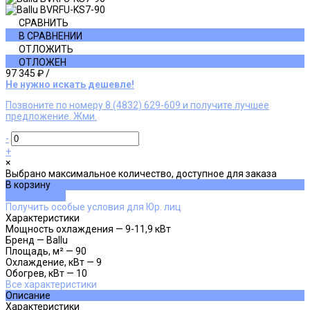
СРАВНИТЬ
В СРАВНЕНИИ
ОТЛОЖИТЬ
ОТЛОЖЕН
97 345 ₽
/
Не нужно искать дешевле!
Позвоните по номеру 8 (4832) 629-609 и получите лучшее
предложение. Жми.
-
+
×
Выбрано максимальное количество, доступное для заказа
В корзину
ДОБАВЛЕНО
Получить особые условия для Юр. лиц
Характеристики
Мощность охлаждения
—
9-11,9 кВт
Бренд
—
Ballu
Площадь, м²
—
90
Охлаждение, кВт
—
9
Обогрев, кВт
—
10
Все характеристики
Описание
Характеристики