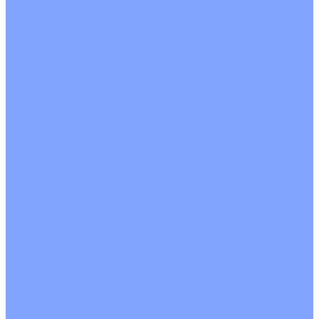
С водяным калорифером
С электрическим калорифером
С рекуператором
Для бассейнов
Вытяжные установки
Бытовые приточные установки
Аксессуары
Wi-Fi модули
Компрессоры
Монтажные комплекты
Пульты управления
Распределительные блоки
Фасадные решетки
Экраны-отражатели
Обогреватели
Тепловые завесы
Без обогрева
На воде
Электрические
О Компании
Новости
Статьи
Сертификаты
Политика конфиденциальности
Реквизиты
Услуги
Монтаж систем кондиционирования
Проектирование систем вентиляции и кондиционирования