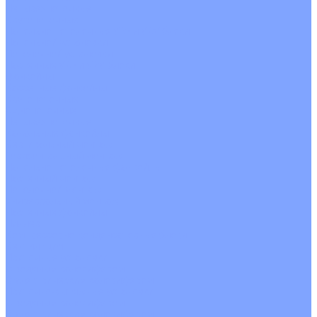
Четырехпоточные
Кругопоточные
Напольно потолочные VRF и VRV блоки
Напольной установки
Потолочной установки
Настенные VRF и VRV блоки
Фанкойлы
Кассетные фанкойлы
Кругопоточные
Однопоточные
Четырехпоточные
Канальные фанкойлы
Вертикальный монтаж
Горизонтальный монтаж
Напольно потолочные фанкойлы
Настенный монтаж
Потолочной монтаж
Универсальный монтаж
Настенные фанкойлы
Чиллер
Компрессорно-конденсаторные блоки
Вентиляция
Приточные установки
С водяным калорифером
С электрическим калорифером
Приточно-вытяжные установки
С водяным калорифером
С электрическим калорифером