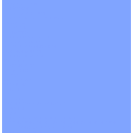
С рекуператором
Для бассейнов
Вытяжные установки
Бытовые приточные установки
Аксессуары
Wi-Fi модули
Компрессоры
Монтажные комплекты
Пульты управления
Распределительные блоки
Фасадные решетки
Экраны-отражатели
Обогреватели
Тепловые завесы
Без обогрева
На воде
Электрические
О Компании
Новости
Статьи
Сертификаты
Политика конфиденциальности
Реквизиты
Услуги
Монтаж систем кондиционирования
Проектирование систем вентиляции и кондиционирования
Ремонт и сервисное обслуживание
Монтаж вентиляции