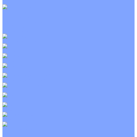
С электрическим калорифером
Приточно-вытяжные установки
С водяным калорифером
С электрическим калорифером
С рекуператором
Для бассейнов
Вытяжные установки
Бытовые приточные установки
Wi-Fi модули
Компрессоры
Монтажные комплекты
Пульты управления
Распределительные блоки
Фасадные решетки
Экраны-отражатели
Тепловые завесы
Без обогрева