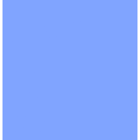
Однопоточные
Двухпоточные
Четырехпоточные
Кругопоточные
Напольно потолочные VRF и VRV блоки
Напольной установки
Потолочной установки
Настенные VRF и VRV блоки
Фанкойлы
Кассетные фанкойлы
Кругопоточные
Однопоточные
Четырехпоточные
Канальные фанкойлы
Вертикальный монтаж
Горизонтальный монтаж
Напольно потолочные фанкойлы
Настенный монтаж
Потолочной монтаж
Универсальный монтаж
Настенные фанкойлы
Чиллер
Компрессорно-конденсаторные блоки
Вентиляция
Приточные установки
С водяным калорифером
С электрическим калорифером
Приточно-вытяжные установки