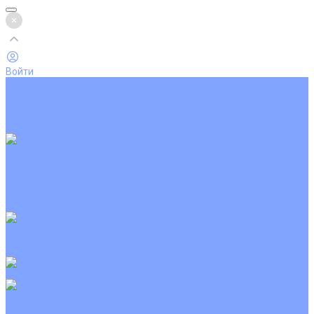
Войти
Каталог товаров
Кондиционеры
Вентиляция
Аксессуары
Обогреватели
Настенные сплит-системы
Инверторные кондиционеры
Неинверторные кондиционеры
Кондиционеры с Wi-Fi управлением
Кондиционеры с сенсором движения
Цветные кондиционеры
Кассетные кондиционеры
Инверторные
Неинверторные
Мобильные кондиционеры
Напольно-потолочные кондиционеры
Инверторные