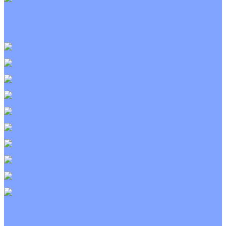
Приточно-вытяжные установки
С водяным калорифером
С электрическим калорифером
С рекуператором
Для бассейнов
Вытяжные установки
Бытовые приточные установки
Wi-Fi модули
Компрессоры
Монтажные комплекты
Пульты управления
Распределительные блоки
Фасадные решетки
Экраны-отражатели
Тепловые завесы
Без обогрева
На воде
Электрические