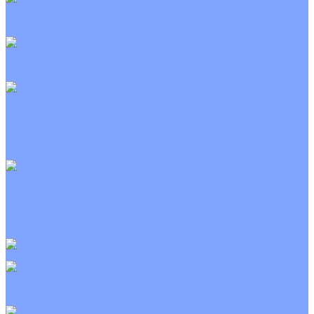
Канальные кондиционеры
Инверторные
Неинверторные
Колонные кондиционеры
Инверторные
Неинверторные
VRF и VRV системы
Внешние (наружные) VRF и VRV блоки
Канальные VRF и VRV блоки
Кассетные VRF и VRV блоки
Напольно потолочные VRF и VRV блоки
Настенные VRF и VRV блоки
Фанкойлы
Кассетные фанкойлы
Канальные фанкойлы
Напольно потолочные фанкойлы
Настенные фанкойлы
Чиллер
Компрессорно-конденсаторные блоки
Приточные установки
С водяным калорифером
С электрическим калорифером