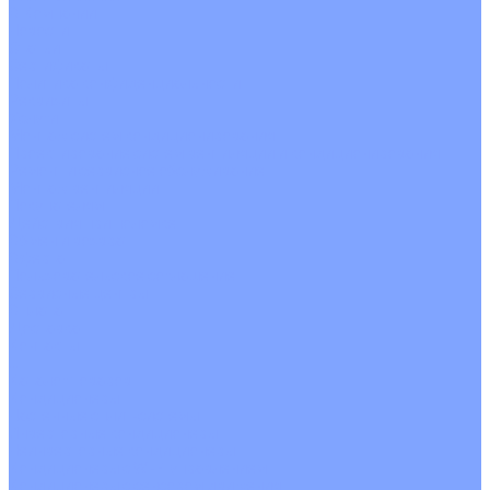
О Компании
Новости
Статьи
Сертификаты
Политика конфиденциальности
Реквизиты
Услуги
Монтаж систем кондиционирования
Проектирование систем вентиляции и кондиционирования
Ремонт и сервисное обслуживание
Монтаж вентиляции
Покупателям
Действия при поломке
Обмен и возврат
Оферта
Пользовательское соглашение
Сервисные центры
Оплата
Доставка
Контакты
...
Каталог товаров
Кондиционеры
Настенные сплит-системы
Инверторные кондиционеры
Неинверторные кондиционеры
Кондиционеры с Wi-Fi управлением
Кондиционеры с сенсором движения