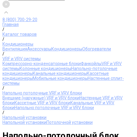
8 (800) 700-29-20
Главная
/
Каталог товаров
/
Кондиционеры
Вентиляция
Аксессуары
Кондиционеры
Обогреватели
/
VRF и VRV системы
Компрессорно-конденсаторные блоки
Фанкойлы
VRF и VRV
системы
Колонные кондиционеры
Напольно-потолочные
кондиционеры
Канальные кондиционеры
Кассетные
кондиционеры
Мобильные кондиционеры
Настенные сплит-
системы
/
Напольно потолочные VRF и VRV блоки
Внешние (наружные) VRF и VRV блоки
Настенные VRF и VRV
блоки
Кассетные VRF и VRV блоки
Канальные VRF и VRV
блоки
Напольно потолочные VRF и VRV блоки
/
Напольной установки
Напольной установки
Потолочной установки
Напольно-потолочный блок