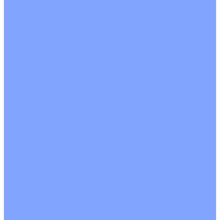
Цветные кондиционеры
Бежевый
Красный
Серебро
Черный
Кассетные кондиционеры
Инверторные
Неинверторные
Мобильные кондиционеры
Напольно-потолочные кондиционеры
Инверторные
Неинверторные
Канальные кондиционеры
Инверторные
Неинверторные
Колонные кондиционеры
Инверторные
Неинверторные
VRF и VRV системы
Внешние (наружные) VRF и VRV блоки
Без рекуперации тепла
Вертикальный выдув
Горизонтальный выдув
С рекуперацией тепла
Канальные VRF и VRV блоки
Кассетные VRF и VRV блоки
Однопоточные
Двухпоточные