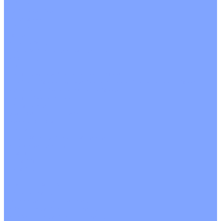
На воде
Электрические
О Компании
Новости
Статьи
Сертификаты
Политика конфиденциальности
Реквизиты
Услуги
Монтаж систем кондиционирования
Проектирование систем вентиляции и кондиционирования
Ремонт и сервисное обслуживание
Монтаж вентиляции
Покупателям
Действия при поломке
Обмен и возврат
Оферта
Пользовательское соглашение
Сервисные центры
Оплата
Доставка
Контакты
...
Каталог товаров
Кондиционеры
Настенные сплит-системы
Инверторные кондиционеры
Неинверторные кондиционеры