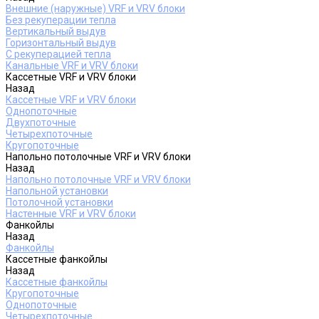
Внешние (наружные) VRF и VRV блоки
Без рекуперации тепла
Вертикальный выдув
Горизонтальный выдув
С рекуперацией тепла
Канальные VRF и VRV блоки
Кассетные VRF и VRV блоки
Назад
Кассетные VRF и VRV блоки
Однопоточные
Двухпоточные
Четырехпоточные
Кругопоточные
Напольно потолочные VRF и VRV блоки
Назад
Напольно потолочные VRF и VRV блоки
Напольной установки
Потолочной установки
Настенные VRF и VRV блоки
Фанкойлы
Назад
Фанкойлы
Кассетные фанкойлы
Назад
Кассетные фанкойлы
Кругопоточные
Однопоточные
Четырехпоточные