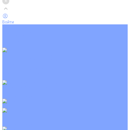
Войти
Каталог товаров
Кондиционеры
Вентиляция
Аксессуары
Обогреватели
Настенные сплит-системы
Инверторные кондиционеры
Неинверторные кондиционеры
Кондиционеры с Wi-Fi управлением
Кондиционеры с сенсором движения
Цветные кондиционеры
Кассетные кондиционеры
Инверторные
Неинверторные
Мобильные кондиционеры
Напольно-потолочные кондиционеры
Инверторные
Неинверторные