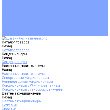
Покупателям
Действия при поломке
Обмен и возврат
Оферта
Пользовательское соглашение
Сервисные центры
Оплата
Доставка
Контакты
Каталог товаров
Назад
Каталог товаров
Кондиционеры
Назад
Кондиционеры
Настенные сплит-системы
Назад
Настенные сплит-системы
Инверторные кондиционеры
Неинверторные кондиционеры
Кондиционеры с Wi-Fi управлением
Кондиционеры с сенсором движения
Цветные кондиционеры
Назад
Цветные кондиционеры
Бежевый
Красный