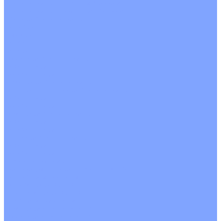
Кондиционеры с Wi-Fi управлением
Кондиционеры с сенсором движения
Цветные кондиционеры
Бежевый
Красный
Серебро
Черный
Кассетные кондиционеры
Инверторные
Неинверторные
Мобильные кондиционеры
Напольно-потолочные кондиционеры
Инверторные
Неинверторные
Канальные кондиционеры
Инверторные
Неинверторные
Колонные кондиционеры
Инверторные
Неинверторные
VRF и VRV системы
Внешние (наружные) VRF и VRV блоки
Без рекуперации тепла
Вертикальный выдув
Горизонтальный выдув
С рекуперацией тепла
Канальные VRF и VRV блоки
Кассетные VRF и VRV блоки