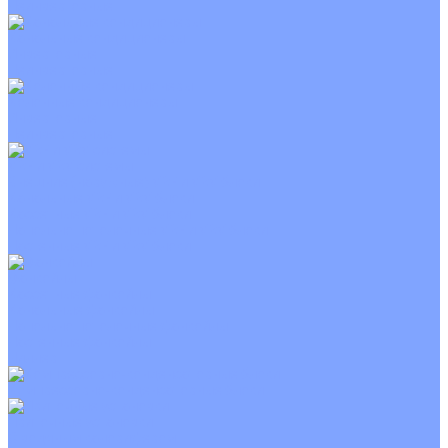
Неинверторные
Канальные кондиционеры
Инверторные
Неинверторные
Колонные кондиционеры
Инверторные
Неинверторные
VRF и VRV системы
Внешние (наружные) VRF и VRV блоки
Канальные VRF и VRV блоки
Кассетные VRF и VRV блоки
Напольно потолочные VRF и VRV блоки
Настенные VRF и VRV блоки
Фанкойлы
Кассетные фанкойлы
Канальные фанкойлы
Напольно потолочные фанкойлы
Настенные фанкойлы
Чиллер
Компрессорно-конденсаторные блоки
Приточные установки
С водяным калорифером