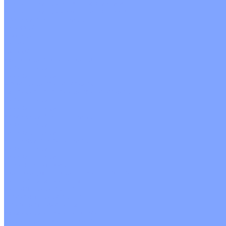
Кондиционеры с Wi-Fi управлением
Кондиционеры с сенсором движения
Цветные кондиционеры
Бежевый
Красный
Серебро
Черный
Кассетные кондиционеры
Инверторные
Неинверторные
Мобильные кондиционеры
Напольно-потолочные кондиционеры
Инверторные
Неинверторные
Канальные кондиционеры
Инверторные
Неинверторные
Колонные кондиционеры
Инверторные
Неинверторные
VRF и VRV системы
Внешние (наружные) VRF и VRV блоки
Без рекуперации тепла
Вертикальный выдув
Горизонтальный выдув
С рекуперацией тепла
Канальные VRF и VRV блоки
Кассетные VRF и VRV блоки