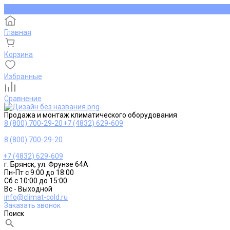
Главная
Корзина
Избранные
Сравнение
Продажа и монтаж климатического оборудования
8 (800) 700-29-20
+7 (4832) 629-609
8 (800) 700-29-20
+7 (4832) 629-609
г. Брянск, ул. Фрунзе 64А
Пн-Пт с 9:00 до 18:00
Сб с 10:00 до 15:00
Вс - Выходной
info@climat-cold.ru
Заказать звонок
Поиск