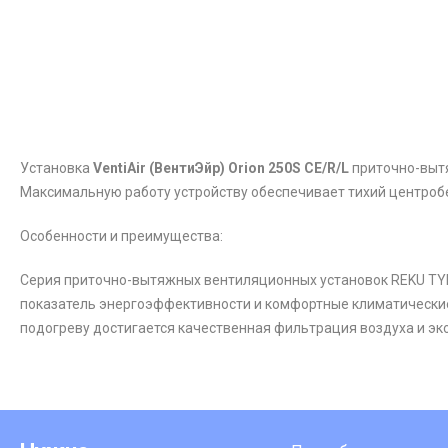
Установка
VentiAir
(ВентиЭйр) Orion 250S CE/R/L
приточно-вытя
Максимальную работу устройству обеспечивает тихий центробе
Особенности и преимущества:
Серия приточно-вытяжных вентиляционных установок REKU TYPE 
показатель энергоэффективности и комфортные климатические
подогреву достигается качественная фильтрация воздуха и эко