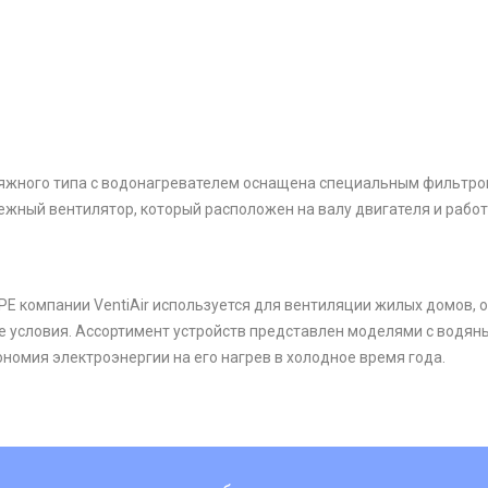
жного типа с водонагревателем оснащена специальным фильтром
жный вентилятор, который расположен на валу двигателя и рабо
компании VentiAir используется для вентиляции жилых домов, офи
 условия. Ассортимент устройств представлен моделями с водян
номия электроэнергии на его нагрев в холодное время года.