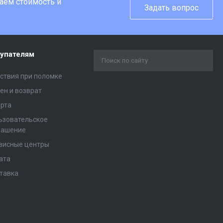
таем стоимость и
Задать вопрос
упателям
ствия при поломке
ен и возврат
рта
ьзовательское
лашение
висные центры
ата
тавка