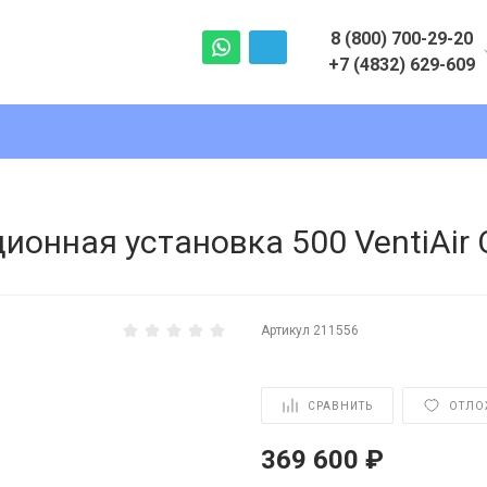
8 (800) 700-29-20
+7 (4832) 629-609
8 (800) 700-29-20
+7 (4832) 629-609
г. Брянск, ул. Фрунзе 64А
Пн-Пт с 9:00 до 18:00
Сб с 10:00 до 15:00
онная установка 500 VentiAir O
Вс - Выходной
info@climat-cold.ru
Артикул
211556
СРАВНИТЬ
ОТЛО
369 600 ₽