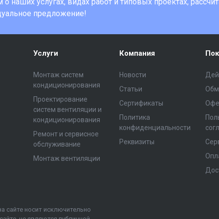
о наших услугах, видах работ и типовых проектах, рассчи
дуальное предложение!
Услуги
Компания
Пок
Монтаж систем
Новости
Дей
кондиционирования
Статьи
Обм
Проектирование
Сертификаты
Офе
систем вентиляции и
Политика
Пол
кондиционирования
конфиденциальности
сог
Ремонт и сервисное
Реквизиты
Сер
обслуживание
Опл
Монтаж вентиляции
Дос
на сайте носит исключительно
сайте, не являются публичной