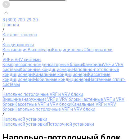
8 (800) 700-29-20
Главная
/
Каталог товаров
/
Кондиционеры
Вентиляция
Аксессуары
Кондиционеры
Обогреватели
/
VRF и VRV системы
Компрессорно-конденсаторные блоки
Фанкойлы
VRF и VRV
системы
Колонные кондиционеры
Напольно-потолочные
кондиционеры
Канальные кондиционеры
Кассетные
кондиционеры
Мобильные кондиционеры
Настенные сплит-
системы
/
Напольно потолочные VRF и VRV блоки
Внешние (наружные) VRF и VRV блоки
Настенные VRF и VRV
блоки
Кассетные VRF и VRV блоки
Канальные VRF и VRV
блоки
Напольно потолочные VRF и VRV блоки
/
Напольной установки
Напольной установки
Потолочной установки
Напольно-потолочный блок