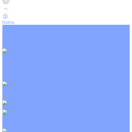
Войти
Каталог товаров
Кондиционеры
Вентиляция
Аксессуары
Обогреватели
Настенные сплит-системы
Инверторные кондиционеры
Неинверторные кондиционеры
Кондиционеры с Wi-Fi управлением
Кондиционеры с сенсором движения
Цветные кондиционеры
Кассетные кондиционеры
Инверторные
Неинверторные
Мобильные кондиционеры
Напольно-потолочные кондиционеры
Инверторные
Неинверторные