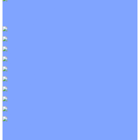
Приточно-вытяжные установки
С водяным калорифером
С электрическим калорифером
С рекуператором
Для бассейнов
Вытяжные установки
Бытовые приточные установки
Wi-Fi модули
Компрессоры
Монтажные комплекты
Пульты управления
Распределительные блоки
Фасадные решетки
Экраны-отражатели
Тепловые завесы
Без обогрева
На воде
Электрические