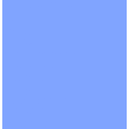
Кондиционеры с Wi-Fi управлением
Кондиционеры с сенсором движения
Цветные кондиционеры
Бежевый
Красный
Серебро
Черный
Кассетные кондиционеры
Инверторные
Неинверторные
Мобильные кондиционеры
Напольно-потолочные кондиционеры
Инверторные
Неинверторные
Канальные кондиционеры
Инверторные
Неинверторные
Колонные кондиционеры
Инверторные
Неинверторные
VRF и VRV системы
Внешние (наружные) VRF и VRV блоки
Без рекуперации тепла
Вертикальный выдув
Горизонтальный выдув
С рекуперацией тепла
Канальные VRF и VRV блоки
Кассетные VRF и VRV блоки