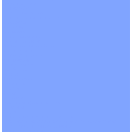
С рекуператором
Для бассейнов
Вытяжные установки
Бытовые приточные установки
Аксессуары
Wi-Fi модули
Компрессоры
Монтажные комплекты
Пульты управления
Распределительные блоки
Фасадные решетки
Экраны-отражатели
Обогреватели
Тепловые завесы
Без обогрева
На воде
Электрические
О Компании
Новости
Статьи
Сертификаты
Политика конфиденциальности
Реквизиты
Услуги
Монтаж систем кондиционирования
Проектирование систем вентиляции и кондиционирования
Ремонт и сервисное обслуживание
Монтаж вентиляции