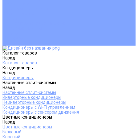
Покупателям
Действия при поломке
Обмен и возврат
Оферта
Пользовательское соглашение
Сервисные центры
Оплата
Доставка
Контакты
Каталог товаров
Назад
Каталог товаров
Кондиционеры
Назад
Кондиционеры
Настенные сплит-системы
Назад
Настенные сплит-системы
Инверторные кондиционеры
Неинверторные кондиционеры
Кондиционеры с Wi-Fi управлением
Кондиционеры с сенсором движения
Цветные кондиционеры
Назад
Цветные кондиционеры
Бежевый
Красный