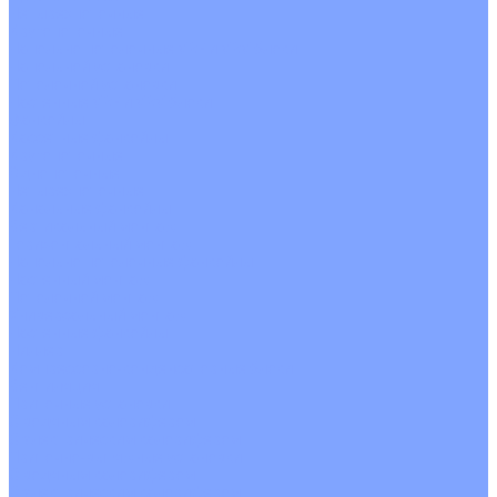
Четырехпоточные
Кругопоточные
Напольно потолочные VRF и VRV блоки
Напольной установки
Потолочной установки
Настенные VRF и VRV блоки
Фанкойлы
Кассетные фанкойлы
Кругопоточные
Однопоточные
Четырехпоточные
Канальные фанкойлы
Вертикальный монтаж
Горизонтальный монтаж
Напольно потолочные фанкойлы
Настенный монтаж
Потолочной монтаж
Универсальный монтаж
Настенные фанкойлы
Чиллер
Компрессорно-конденсаторные блоки
Вентиляция
Приточные установки
С водяным калорифером
С электрическим калорифером
Приточно-вытяжные установки
С водяным калорифером
С электрическим калорифером