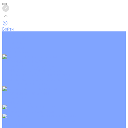
Войти
Каталог товаров
Кондиционеры
Вентиляция
Аксессуары
Обогреватели
Настенные сплит-системы
Инверторные кондиционеры
Неинверторные кондиционеры
Кондиционеры с Wi-Fi управлением
Кондиционеры с сенсором движения
Цветные кондиционеры
Кассетные кондиционеры
Инверторные
Неинверторные
Мобильные кондиционеры
Напольно-потолочные кондиционеры
Инверторные