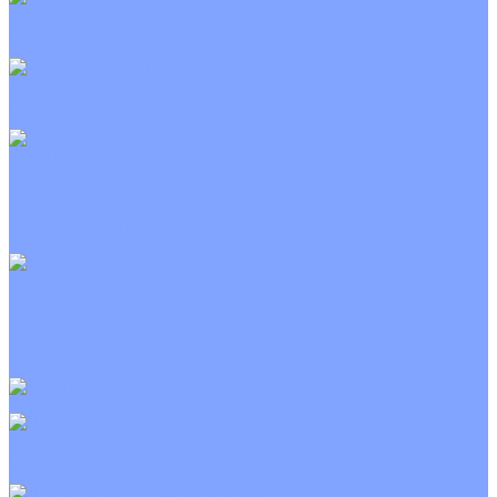
Канальные кондиционеры
Инверторные
Неинверторные
Колонные кондиционеры
Инверторные
Неинверторные
VRF и VRV системы
Внешние (наружные) VRF и VRV блоки
Канальные VRF и VRV блоки
Кассетные VRF и VRV блоки
Напольно потолочные VRF и VRV блоки
Настенные VRF и VRV блоки
Фанкойлы
Кассетные фанкойлы
Канальные фанкойлы
Напольно потолочные фанкойлы
Настенные фанкойлы
Чиллер
Компрессорно-конденсаторные блоки
Приточные установки
С водяным калорифером
С электрическим калорифером