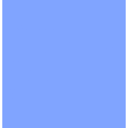
На воде
Электрические
О Компании
Новости
Статьи
Сертификаты
Политика конфиденциальности
Реквизиты
Услуги
Монтаж систем кондиционирования
Проектирование систем вентиляции и кондиционирования
Ремонт и сервисное обслуживание
Монтаж вентиляции
Покупателям
Действия при поломке
Обмен и возврат
Оферта
Пользовательское соглашение
Сервисные центры
Оплата
Доставка
Контакты
...
Каталог товаров
Кондиционеры
Настенные сплит-системы
Инверторные кондиционеры
Неинверторные кондиционеры