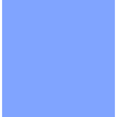
С водяным калорифером
С электрическим калорифером
С рекуператором
Для бассейнов
Вытяжные установки
Бытовые приточные установки
Аксессуары
Wi-Fi модули
Компрессоры
Монтажные комплекты
Пульты управления
Распределительные блоки
Фасадные решетки
Экраны-отражатели
Обогреватели
Тепловые завесы
Без обогрева
На воде
Электрические
О Компании
Новости
Статьи
Сертификаты
Политика конфиденциальности
Реквизиты
Услуги
Монтаж систем кондиционирования
Проектирование систем вентиляции и кондиционирования