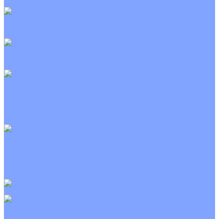
Неинверторные
Канальные кондиционеры
Инверторные
Неинверторные
Колонные кондиционеры
Инверторные
Неинверторные
VRF и VRV системы
Внешние (наружные) VRF и VRV блоки
Канальные VRF и VRV блоки
Кассетные VRF и VRV блоки
Напольно потолочные VRF и VRV блоки
Настенные VRF и VRV блоки
Фанкойлы
Кассетные фанкойлы
Канальные фанкойлы
Напольно потолочные фанкойлы
Настенные фанкойлы
Чиллер
Компрессорно-конденсаторные блоки
Приточные установки
С водяным калорифером