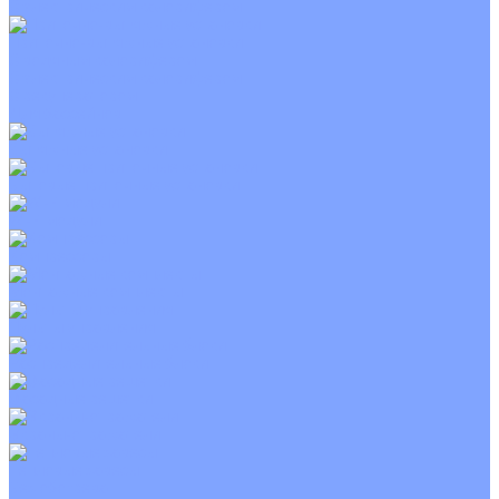
С электрическим калорифером
Приточно-вытяжные установки
С водяным калорифером
С электрическим калорифером
С рекуператором
Для бассейнов
Вытяжные установки
Бытовые приточные установки
Wi-Fi модули
Компрессоры
Монтажные комплекты
Пульты управления
Распределительные блоки
Фасадные решетки
Экраны-отражатели
Тепловые завесы
Без обогрева