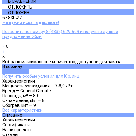
В СРАВНЕНИИ
ОТЛОЖИТЬ
ОТЛОЖЕН
67 830 ₽
/
Не нужно искать дешевле!
Позвоните по номеру 8 (4832) 629-609 и получите лучшее
предложение. Жми.
-
+
×
Выбрано максимальное количество, доступное для заказа
В корзину
ДОБАВЛЕНО
Получить особые условия для Юр. лиц
Характеристики
Мощность охлаждения
—
7-8,9 кВт
Бренд
—
General Climate
Площадь, м²
—
80
Охлаждение, кВт
—
8
Обогрев, кВт
—
9
Все характеристики
Описание
Характеристики
Сертификаты
Наши проекты
Отзывы