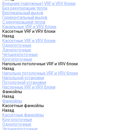
Внешние (наружные) VRF и VRV блоки
Без рекуперации тепла
Вертикальный выдув
Горизонтальный выдув
С рекуперацией тепла
Канальные VRF и VRV блоки
Кассетные VRF и VRV блоки
Назад
Кассетные VRF и VRV блоки
Однопоточные
Двухпоточные
Четырехпоточные
Кругопоточные
Напольно потолочные VRF и VRV блоки
Назад
Напольно потолочные VRF и VRV блоки
Напольной установки
Потолочной установки
Настенные VRF и VRV блоки
Фанкойлы
Назад
Фанкойлы
Кассетные фанкойлы
Назад
Кассетные фанкойлы
Кругопоточные
Однопоточные
Четырехпоточные