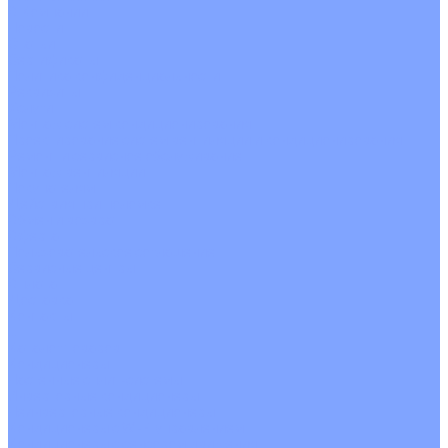
О Компании
Новости
Статьи
Сертификаты
Политика конфиденциальности
Реквизиты
Услуги
Монтаж систем кондиционирования
Проектирование систем вентиляции и кондиционирования
Ремонт и сервисное обслуживание
Монтаж вентиляции
Покупателям
Действия при поломке
Обмен и возврат
Оферта
Пользовательское соглашение
Сервисные центры
Оплата
Доставка
Контакты
...
Каталог товаров
Кондиционеры
Настенные сплит-системы
Инверторные кондиционеры
Неинверторные кондиционеры
Кондиционеры с Wi-Fi управлением
Кондиционеры с сенсором движения