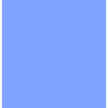
Однопоточные
Двухпоточные
Четырехпоточные
Кругопоточные
Напольно потолочные VRF и VRV блоки
Напольной установки
Потолочной установки
Настенные VRF и VRV блоки
Фанкойлы
Кассетные фанкойлы
Кругопоточные
Однопоточные
Четырехпоточные
Канальные фанкойлы
Вертикальный монтаж
Горизонтальный монтаж
Напольно потолочные фанкойлы
Настенный монтаж
Потолочной монтаж
Универсальный монтаж
Настенные фанкойлы
Чиллер
Компрессорно-конденсаторные блоки
Вентиляция
Приточные установки
С водяным калорифером
С электрическим калорифером
Приточно-вытяжные установки