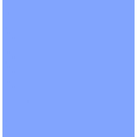
Цветные кондиционеры
Бежевый
Красный
Серебро
Черный
Кассетные кондиционеры
Инверторные
Неинверторные
Мобильные кондиционеры
Напольно-потолочные кондиционеры
Инверторные
Неинверторные
Канальные кондиционеры
Инверторные
Неинверторные
Колонные кондиционеры
Инверторные
Неинверторные
VRF и VRV системы
Внешние (наружные) VRF и VRV блоки
Без рекуперации тепла
Вертикальный выдув
Горизонтальный выдув
С рекуперацией тепла
Канальные VRF и VRV блоки
Кассетные VRF и VRV блоки
Однопоточные
Двухпоточные