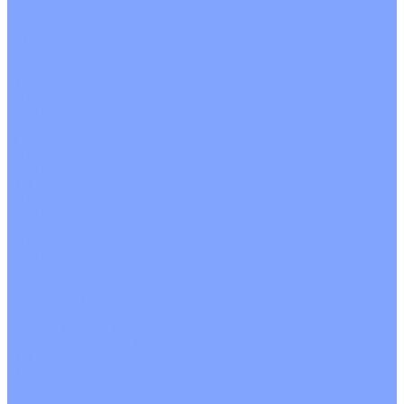
Цветные кондиционеры
Бежевый
Красный
Серебро
Черный
Кассетные кондиционеры
Инверторные
Неинверторные
Мобильные кондиционеры
Напольно-потолочные кондиционеры
Инверторные
Неинверторные
Канальные кондиционеры
Инверторные
Неинверторные
Колонные кондиционеры
Инверторные
Неинверторные
VRF и VRV системы
Внешние (наружные) VRF и VRV блоки
Без рекуперации тепла
Вертикальный выдув
Горизонтальный выдув
С рекуперацией тепла
Канальные VRF и VRV блоки
Кассетные VRF и VRV блоки
Однопоточные
Двухпоточные