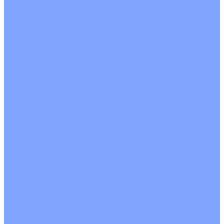
Кондиционеры с Wi-Fi управлением
Кондиционеры с сенсором движения
Цветные кондиционеры
Бежевый
Красный
Серебро
Черный
Кассетные кондиционеры
Инверторные
Неинверторные
Мобильные кондиционеры
Напольно-потолочные кондиционеры
Инверторные
Неинверторные
Канальные кондиционеры
Инверторные
Неинверторные
Колонные кондиционеры
Инверторные
Неинверторные
VRF и VRV системы
Внешние (наружные) VRF и VRV блоки
Без рекуперации тепла
Вертикальный выдув
Горизонтальный выдув
С рекуперацией тепла
Канальные VRF и VRV блоки
Кассетные VRF и VRV блоки