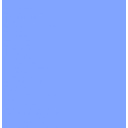
Четырехпоточные
Кругопоточные
Напольно потолочные VRF и VRV блоки
Напольной установки
Потолочной установки
Настенные VRF и VRV блоки
Фанкойлы
Кассетные фанкойлы
Кругопоточные
Однопоточные
Четырехпоточные
Канальные фанкойлы
Вертикальный монтаж
Горизонтальный монтаж
Напольно потолочные фанкойлы
Настенный монтаж
Потолочной монтаж
Универсальный монтаж
Настенные фанкойлы
Чиллер
Компрессорно-конденсаторные блоки
Вентиляция
Приточные установки
С водяным калорифером
С электрическим калорифером
Приточно-вытяжные установки
С водяным калорифером
С электрическим калорифером