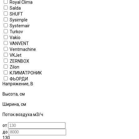
Royal Clima
Salda
SHUFT
Sysimple
Systemair
Turkov
Vakio
VANVENT
Ventmachine
VKJet
ZERNBOX
Zilon
КЛИМАТРОНИК
ФЬОРДИ
Напряжение, В
Высота, см
Ширина, см
Поток воздуха м3/ч
от
до
130