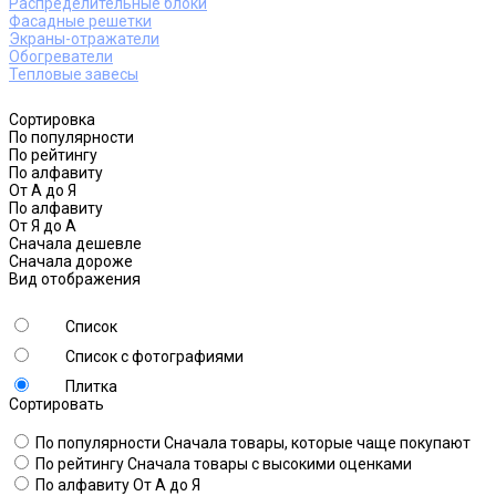
Распределительные блоки
Фасадные решетки
Экраны-отражатели
Обогреватели
Тепловые завесы
Сортировка
По популярности
По рейтингу
По алфавиту
От А до Я
По алфавиту
От Я до А
Сначала дешевле
Сначала дороже
Вид отображения
Список
Список с фотографиями
Плитка
Сортировать
По популярности
Сначала товары, которые чаще покупают
По рейтингу
Сначала товары с высокими оценками
По алфавиту
От А до Я