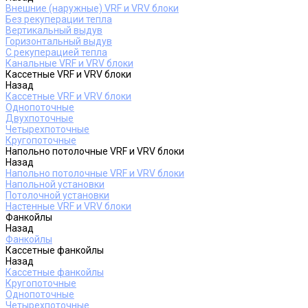
Внешние (наружные) VRF и VRV блоки
Без рекуперации тепла
Вертикальный выдув
Горизонтальный выдув
С рекуперацией тепла
Канальные VRF и VRV блоки
Кассетные VRF и VRV блоки
Назад
Кассетные VRF и VRV блоки
Однопоточные
Двухпоточные
Четырехпоточные
Кругопоточные
Напольно потолочные VRF и VRV блоки
Назад
Напольно потолочные VRF и VRV блоки
Напольной установки
Потолочной установки
Настенные VRF и VRV блоки
Фанкойлы
Назад
Фанкойлы
Кассетные фанкойлы
Назад
Кассетные фанкойлы
Кругопоточные
Однопоточные
Четырехпоточные