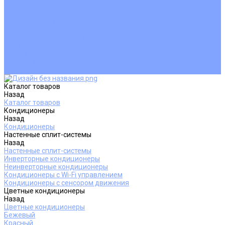
Покупателям
Действия при поломке
Обмен и возврат
Оферта
Пользовательское соглашение
Сервисные центры
Оплата
Доставка
Контакты
Каталог товаров
Назад
Каталог товаров
Кондиционеры
Назад
Кондиционеры
Настенные сплит-системы
Назад
Настенные сплит-системы
Инверторные кондиционеры
Неинверторные кондиционеры
Кондиционеры с Wi-Fi управлением
Кондиционеры с сенсором движения
Цветные кондиционеры
Назад
Цветные кондиционеры
Бежевый
Красный