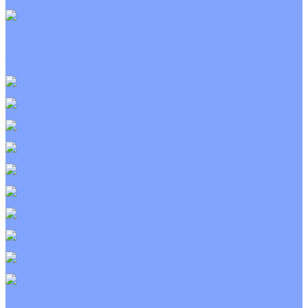
С электрическим калорифером
Приточно-вытяжные установки
С водяным калорифером
С электрическим калорифером
С рекуператором
Для бассейнов
Вытяжные установки
Бытовые приточные установки
Wi-Fi модули
Компрессоры
Монтажные комплекты
Пульты управления
Распределительные блоки
Фасадные решетки
Экраны-отражатели
Тепловые завесы
Без обогрева