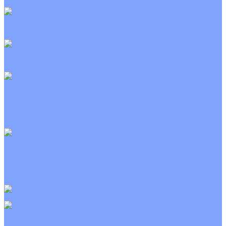
Неинверторные
Канальные кондиционеры
Инверторные
Неинверторные
Колонные кондиционеры
Инверторные
Неинверторные
VRF и VRV системы
Внешние (наружные) VRF и VRV блоки
Канальные VRF и VRV блоки
Кассетные VRF и VRV блоки
Напольно потолочные VRF и VRV блоки
Настенные VRF и VRV блоки
Фанкойлы
Кассетные фанкойлы
Канальные фанкойлы
Напольно потолочные фанкойлы
Настенные фанкойлы
Чиллер
Компрессорно-конденсаторные блоки
Приточные установки
С водяным калорифером