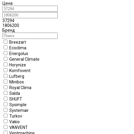
Цена
37294
1806200
Бренд
Breezart
Ecoclima
Energolux
General Climate
Horynize
Komfovent
Lufberg
Minibox
Royal Clima
Salda
SHUFT
Sysimple
Systemair
Turkov
Vakio
VANVENT
Ventmachine