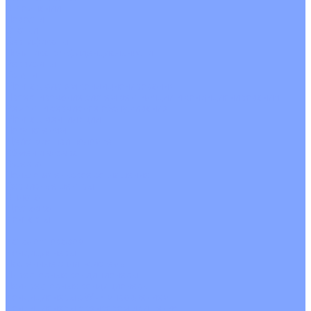
О Компании
Новости
Статьи
Сертификаты
Политика конфиденциальности
Реквизиты
Услуги
Монтаж систем кондиционирования
Проектирование систем вентиляции и кондиционирования
Ремонт и сервисное обслуживание
Монтаж вентиляции
Покупателям
Действия при поломке
Обмен и возврат
Оферта
Пользовательское соглашение
Сервисные центры
Оплата
Доставка
Контакты
...
Каталог товаров
Кондиционеры
Настенные сплит-системы
Инверторные кондиционеры
Неинверторные кондиционеры
Кондиционеры с Wi-Fi управлением
Кондиционеры с сенсором движения