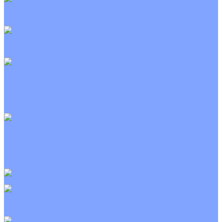
Канальные кондиционеры
Инверторные
Неинверторные
Колонные кондиционеры
Инверторные
Неинверторные
VRF и VRV системы
Внешние (наружные) VRF и VRV блоки
Канальные VRF и VRV блоки
Кассетные VRF и VRV блоки
Напольно потолочные VRF и VRV блоки
Настенные VRF и VRV блоки
Фанкойлы
Кассетные фанкойлы
Канальные фанкойлы
Напольно потолочные фанкойлы
Настенные фанкойлы
Чиллер
Компрессорно-конденсаторные блоки
Приточные установки
С водяным калорифером
С электрическим калорифером