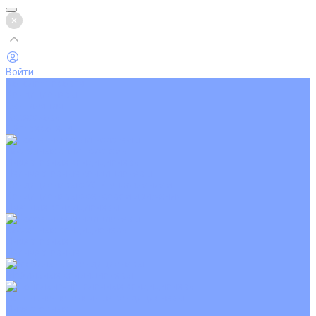
Войти
Каталог товаров
Кондиционеры
Вентиляция
Аксессуары
Обогреватели
Настенные сплит-системы
Инверторные кондиционеры
Неинверторные кондиционеры
Кондиционеры с Wi-Fi управлением
Кондиционеры с сенсором движения
Цветные кондиционеры
Кассетные кондиционеры
Инверторные
Неинверторные
Мобильные кондиционеры
Напольно-потолочные кондиционеры
Инверторные