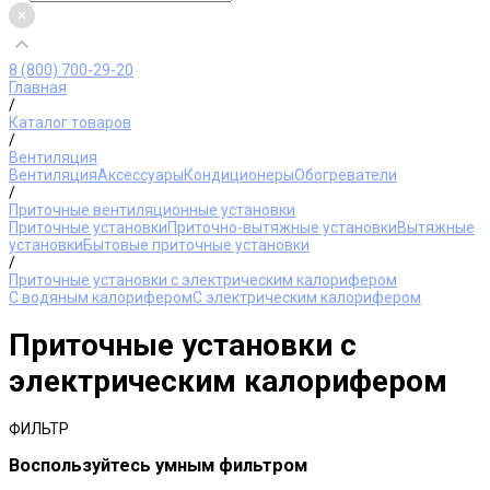
8 (800) 700-29-20
Главная
/
Каталог товаров
/
Вентиляция
Вентиляция
Аксессуары
Кондиционеры
Обогреватели
/
Приточные вентиляционные установки
Приточные установки
Приточно-вытяжные установки
Вытяжные
установки
Бытовые приточные установки
/
Приточные установки с электрическим калорифером
С водяным калорифером
С электрическим калорифером
Приточные установки с
электрическим калорифером
ФИЛЬТР
Воспользуйтесь умным фильтром