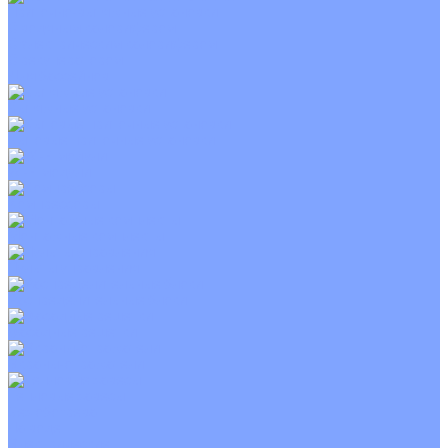
Приточно-вытяжные установки
С водяным калорифером
С электрическим калорифером
С рекуператором
Для бассейнов
Вытяжные установки
Бытовые приточные установки
Wi-Fi модули
Компрессоры
Монтажные комплекты
Пульты управления
Распределительные блоки
Фасадные решетки
Экраны-отражатели
Тепловые завесы
Без обогрева
На воде
Электрические