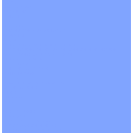
На воде
Электрические
О Компании
Новости
Статьи
Сертификаты
Политика конфиденциальности
Реквизиты
Услуги
Монтаж систем кондиционирования
Проектирование систем вентиляции и кондиционирования
Ремонт и сервисное обслуживание
Монтаж вентиляции
Покупателям
Действия при поломке
Обмен и возврат
Оферта
Пользовательское соглашение
Сервисные центры
Оплата
Доставка
Контакты
...
Каталог товаров
Кондиционеры
Настенные сплит-системы
Инверторные кондиционеры
Неинверторные кондиционеры