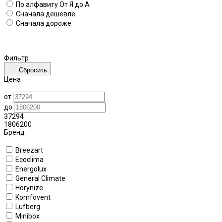
По алфавиту
От Я до А
Сначала дешевле
Сначала дороже
Фильтр
Сбросить
Цена
от
до
37294
1806200
Бренд
Breezart
Ecoclima
Energolux
General Climate
Horynize
Komfovent
Lufberg
Minibox