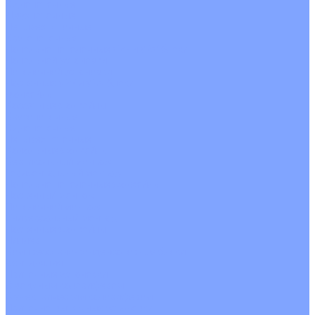
Однопоточные
Двухпоточные
Четырехпоточные
Кругопоточные
Напольно потолочные VRF и VRV блоки
Напольной установки
Потолочной установки
Настенные VRF и VRV блоки
Фанкойлы
Кассетные фанкойлы
Кругопоточные
Однопоточные
Четырехпоточные
Канальные фанкойлы
Вертикальный монтаж
Горизонтальный монтаж
Напольно потолочные фанкойлы
Настенный монтаж
Потолочной монтаж
Универсальный монтаж
Настенные фанкойлы
Чиллер
Компрессорно-конденсаторные блоки
Вентиляция
Приточные установки
С водяным калорифером
С электрическим калорифером
Приточно-вытяжные установки