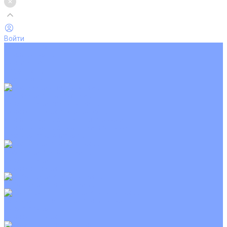
Войти
Каталог товаров
Кондиционеры
Вентиляция
Аксессуары
Обогреватели
Настенные сплит-системы
Инверторные кондиционеры
Неинверторные кондиционеры
Кондиционеры с Wi-Fi управлением
Кондиционеры с сенсором движения
Цветные кондиционеры
Кассетные кондиционеры
Инверторные
Неинверторные
Мобильные кондиционеры
Напольно-потолочные кондиционеры
Инверторные
Неинверторные