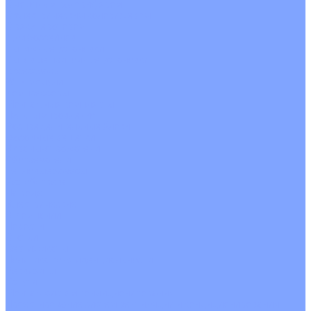
С водяным калорифером
С электрическим калорифером
С рекуператором
Для бассейнов
Вытяжные установки
Бытовые приточные установки
Аксессуары
Wi-Fi модули
Компрессоры
Монтажные комплекты
Пульты управления
Распределительные блоки
Фасадные решетки
Экраны-отражатели
Обогреватели
Тепловые завесы
Без обогрева
На воде
Электрические
О Компании
Новости
Статьи
Сертификаты
Политика конфиденциальности
Реквизиты
Услуги
Монтаж систем кондиционирования
Проектирование систем вентиляции и кондиционирования