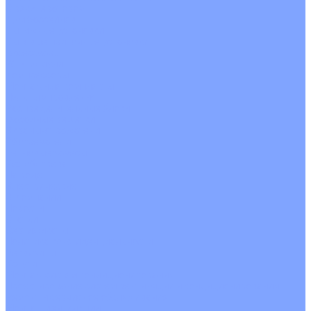
С рекуператором
Для бассейнов
Вытяжные установки
Бытовые приточные установки
Аксессуары
Wi-Fi модули
Компрессоры
Монтажные комплекты
Пульты управления
Распределительные блоки
Фасадные решетки
Экраны-отражатели
Обогреватели
Тепловые завесы
Без обогрева
На воде
Электрические
О Компании
Новости
Статьи
Сертификаты
Политика конфиденциальности
Реквизиты
Услуги
Монтаж систем кондиционирования
Проектирование систем вентиляции и кондиционирования
Ремонт и сервисное обслуживание
Монтаж вентиляции