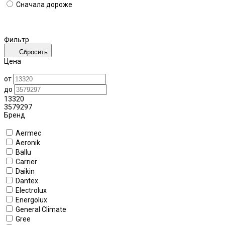
Сначала дороже
Фильтр
Сбросить
Цена
от
до
13320
3579297
Бренд
Aermec
Aeronik
Ballu
Carrier
Daikin
Dantex
Electrolux
Energolux
General Climate
Gree