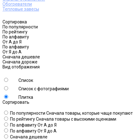
Обогреватели
Тепловые завесы
Сортировка
По популярности
По рейтингу
По алфавиту
От А до Я
По алфавиту
От Я до А
Сначала дешевле
Сначала дороже
Вид отображения
Список
Список с фотографиями
Плитка
Сортировать
По популярности
Сначала товары, которые чаще покупают
По рейтингу
Сначала товары с высокими оценками
По алфавиту
От А до Я
По алфавиту
От Я до А
Сначала дешевле