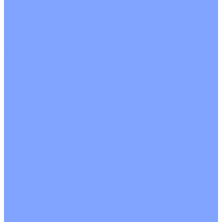
Четырехпоточные
Кругопоточные
Напольно потолочные VRF и VRV блоки
Напольной установки
Потолочной установки
Настенные VRF и VRV блоки
Фанкойлы
Кассетные фанкойлы
Кругопоточные
Однопоточные
Четырехпоточные
Канальные фанкойлы
Вертикальный монтаж
Горизонтальный монтаж
Напольно потолочные фанкойлы
Настенный монтаж
Потолочной монтаж
Универсальный монтаж
Настенные фанкойлы
Чиллер
Компрессорно-конденсаторные блоки
Вентиляция
Приточные установки
С водяным калорифером
С электрическим калорифером
Приточно-вытяжные установки
С водяным калорифером
С электрическим калорифером