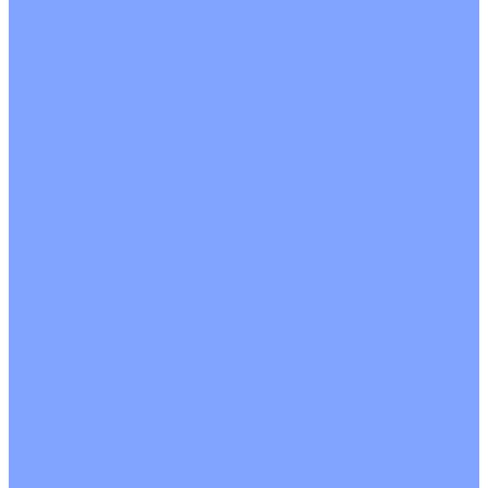
О Компании
Новости
Статьи
Сертификаты
Политика конфиденциальности
Реквизиты
Услуги
Монтаж систем кондиционирования
Проектирование систем вентиляции и кондиционирования
Ремонт и сервисное обслуживание
Монтаж вентиляции
Покупателям
Действия при поломке
Обмен и возврат
Оферта
Пользовательское соглашение
Сервисные центры
Оплата
Доставка
Контакты
...
Каталог товаров
Кондиционеры
Настенные сплит-системы
Инверторные кондиционеры
Неинверторные кондиционеры
Кондиционеры с Wi-Fi управлением
Кондиционеры с сенсором движения