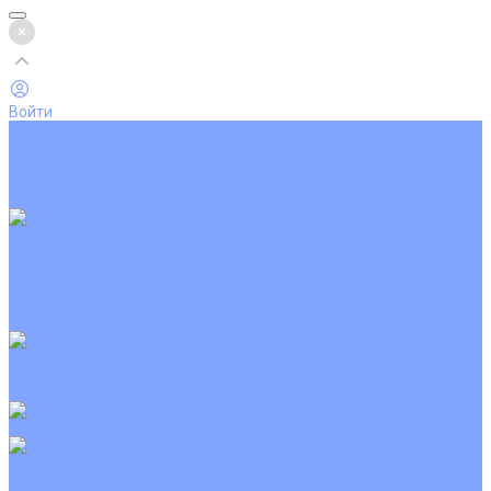
Войти
Каталог товаров
Кондиционеры
Вентиляция
Аксессуары
Обогреватели
Настенные сплит-системы
Инверторные кондиционеры
Неинверторные кондиционеры
Кондиционеры с Wi-Fi управлением
Кондиционеры с сенсором движения
Цветные кондиционеры
Кассетные кондиционеры
Инверторные
Неинверторные
Мобильные кондиционеры
Напольно-потолочные кондиционеры
Инверторные