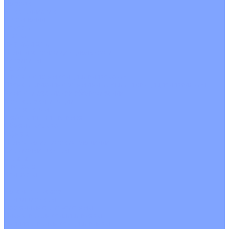
На воде
Электрические
О Компании
Новости
Статьи
Сертификаты
Политика конфиденциальности
Реквизиты
Услуги
Монтаж систем кондиционирования
Проектирование систем вентиляции и кондиционирования
Ремонт и сервисное обслуживание
Монтаж вентиляции
Покупателям
Действия при поломке
Обмен и возврат
Оферта
Пользовательское соглашение
Сервисные центры
Оплата
Доставка
Контакты
...
Каталог товаров
Кондиционеры
Настенные сплит-системы
Инверторные кондиционеры
Неинверторные кондиционеры