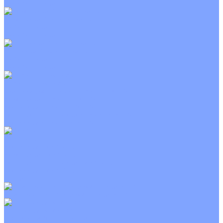
Неинверторные
Канальные кондиционеры
Инверторные
Неинверторные
Колонные кондиционеры
Инверторные
Неинверторные
VRF и VRV системы
Внешние (наружные) VRF и VRV блоки
Канальные VRF и VRV блоки
Кассетные VRF и VRV блоки
Напольно потолочные VRF и VRV блоки
Настенные VRF и VRV блоки
Фанкойлы
Кассетные фанкойлы
Канальные фанкойлы
Напольно потолочные фанкойлы
Настенные фанкойлы
Чиллер
Компрессорно-конденсаторные блоки
Приточные установки
С водяным калорифером