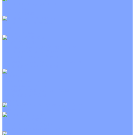
Канальные кондиционеры
Инверторные
Неинверторные
Колонные кондиционеры
Инверторные
Неинверторные
VRF и VRV системы
Внешние (наружные) VRF и VRV блоки
Канальные VRF и VRV блоки
Кассетные VRF и VRV блоки
Напольно потолочные VRF и VRV блоки
Настенные VRF и VRV блоки
Фанкойлы
Кассетные фанкойлы
Канальные фанкойлы
Напольно потолочные фанкойлы
Настенные фанкойлы
Чиллер
Компрессорно-конденсаторные блоки
Приточные установки
С водяным калорифером
С электрическим калорифером