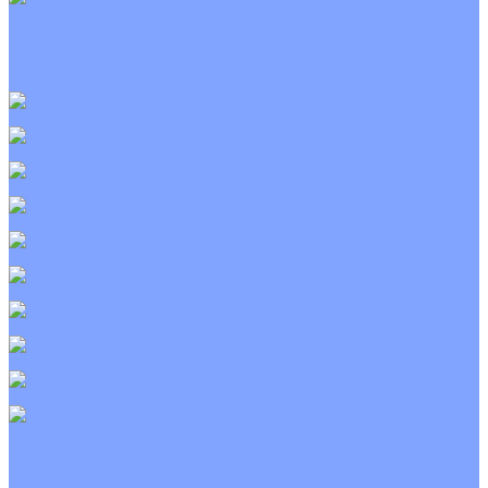
Приточно-вытяжные установки
С водяным калорифером
С электрическим калорифером
С рекуператором
Для бассейнов
Вытяжные установки
Бытовые приточные установки
Wi-Fi модули
Компрессоры
Монтажные комплекты
Пульты управления
Распределительные блоки
Фасадные решетки
Экраны-отражатели
Тепловые завесы
Без обогрева
На воде
Электрические