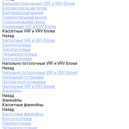
Внешние (наружные) VRF и VRV блоки
Без рекуперации тепла
Вертикальный выдув
Горизонтальный выдув
С рекуперацией тепла
Канальные VRF и VRV блоки
Кассетные VRF и VRV блоки
Назад
Кассетные VRF и VRV блоки
Однопоточные
Двухпоточные
Четырехпоточные
Кругопоточные
Напольно потолочные VRF и VRV блоки
Назад
Напольно потолочные VRF и VRV блоки
Напольной установки
Потолочной установки
Настенные VRF и VRV блоки
Фанкойлы
Назад
Фанкойлы
Кассетные фанкойлы
Назад
Кассетные фанкойлы
Кругопоточные
Однопоточные
Четырехпоточные