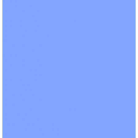
Однопоточные
Двухпоточные
Четырехпоточные
Кругопоточные
Напольно потолочные VRF и VRV блоки
Напольной установки
Потолочной установки
Настенные VRF и VRV блоки
Фанкойлы
Кассетные фанкойлы
Кругопоточные
Однопоточные
Четырехпоточные
Канальные фанкойлы
Вертикальный монтаж
Горизонтальный монтаж
Напольно потолочные фанкойлы
Настенный монтаж
Потолочной монтаж
Универсальный монтаж
Настенные фанкойлы
Чиллер
Компрессорно-конденсаторные блоки
Вентиляция
Приточные установки
С водяным калорифером
С электрическим калорифером
Приточно-вытяжные установки