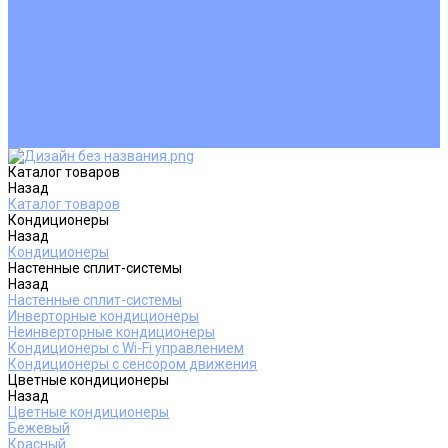
Покупателям
Действия при поломке
Обмен и возврат
Оферта
Пользовательское соглашение
Сервисные центры
Оплата
Доставка
Контакты
Каталог товаров
Назад
Каталог товаров
Кондиционеры
Назад
Кондиционеры
Настенные сплит-системы
Назад
Настенные сплит-системы
Инверторные кондиционеры
Неинверторные кондиционеры
Кондиционеры с Wi-Fi управлением
Кондиционеры с сенсором движения
Цветные кондиционеры
Назад
Цветные кондиционеры
Бежевый
Красный