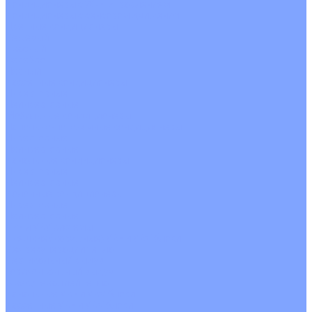
Кондиционеры с Wi-Fi управлением
Кондиционеры с сенсором движения
Цветные кондиционеры
Бежевый
Красный
Серебро
Черный
Кассетные кондиционеры
Инверторные
Неинверторные
Мобильные кондиционеры
Напольно-потолочные кондиционеры
Инверторные
Неинверторные
Канальные кондиционеры
Инверторные
Неинверторные
Колонные кондиционеры
Инверторные
Неинверторные
VRF и VRV системы
Внешние (наружные) VRF и VRV блоки
Без рекуперации тепла
Вертикальный выдув
Горизонтальный выдув
С рекуперацией тепла
Канальные VRF и VRV блоки
Кассетные VRF и VRV блоки