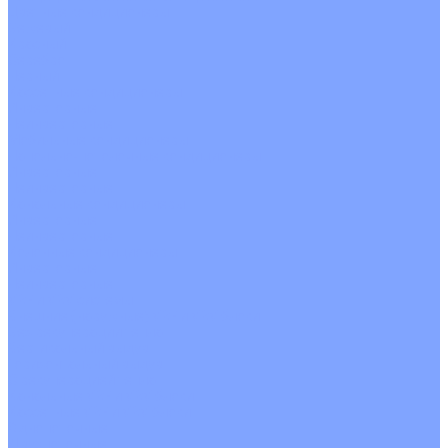
Цветные кондиционеры
Бежевый
Красный
Серебро
Черный
Кассетные кондиционеры
Инверторные
Неинверторные
Мобильные кондиционеры
Напольно-потолочные кондиционеры
Инверторные
Неинверторные
Канальные кондиционеры
Инверторные
Неинверторные
Колонные кондиционеры
Инверторные
Неинверторные
VRF и VRV системы
Внешние (наружные) VRF и VRV блоки
Без рекуперации тепла
Вертикальный выдув
Горизонтальный выдув
С рекуперацией тепла
Канальные VRF и VRV блоки
Кассетные VRF и VRV блоки
Однопоточные
Двухпоточные