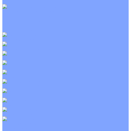
С электрическим калорифером
Приточно-вытяжные установки
С водяным калорифером
С электрическим калорифером
С рекуператором
Для бассейнов
Вытяжные установки
Бытовые приточные установки
Wi-Fi модули
Компрессоры
Монтажные комплекты
Пульты управления
Распределительные блоки
Фасадные решетки
Экраны-отражатели
Тепловые завесы
Без обогрева