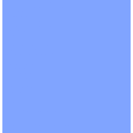
С водяным калорифером
С электрическим калорифером
С рекуператором
Для бассейнов
Вытяжные установки
Бытовые приточные установки
Аксессуары
Wi-Fi модули
Компрессоры
Монтажные комплекты
Пульты управления
Распределительные блоки
Фасадные решетки
Экраны-отражатели
Обогреватели
Тепловые завесы
Без обогрева
На воде
Электрические
О Компании
Новости
Статьи
Сертификаты
Политика конфиденциальности
Реквизиты
Услуги
Монтаж систем кондиционирования
Проектирование систем вентиляции и кондиционирования