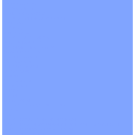
С рекуператором
Для бассейнов
Вытяжные установки
Бытовые приточные установки
Аксессуары
Wi-Fi модули
Компрессоры
Монтажные комплекты
Пульты управления
Распределительные блоки
Фасадные решетки
Экраны-отражатели
Обогреватели
Тепловые завесы
Без обогрева
На воде
Электрические
О Компании
Новости
Статьи
Сертификаты
Политика конфиденциальности
Реквизиты
Услуги
Монтаж систем кондиционирования
Проектирование систем вентиляции и кондиционирования
Ремонт и сервисное обслуживание
Монтаж вентиляции