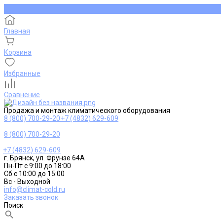
Главная
Корзина
Избранные
Сравнение
Продажа и монтаж климатического оборудования
8 (800) 700-29-20
+7 (4832) 629-609
8 (800) 700-29-20
+7 (4832) 629-609
г. Брянск, ул. Фрунзе 64А
Пн-Пт с 9:00 до 18:00
Сб с 10:00 до 15:00
Вс - Выходной
info@climat-cold.ru
Заказать звонок
Поиск