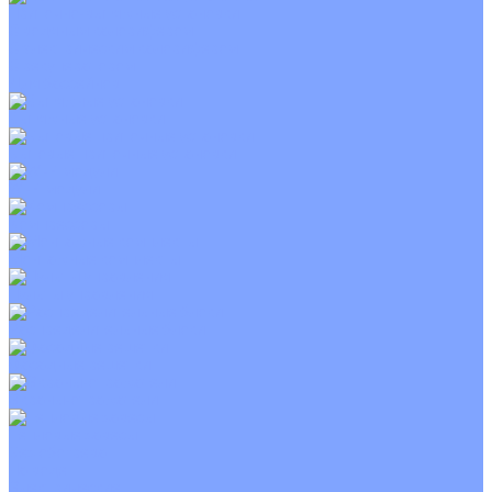
Приточно-вытяжные установки
С водяным калорифером
С электрическим калорифером
С рекуператором
Для бассейнов
Вытяжные установки
Бытовые приточные установки
Wi-Fi модули
Компрессоры
Монтажные комплекты
Пульты управления
Распределительные блоки
Фасадные решетки
Экраны-отражатели
Тепловые завесы
Без обогрева
На воде
Электрические