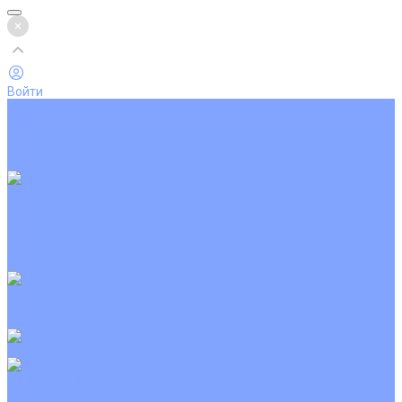
Войти
Каталог товаров
Кондиционеры
Вентиляция
Аксессуары
Обогреватели
Настенные сплит-системы
Инверторные кондиционеры
Неинверторные кондиционеры
Кондиционеры с Wi-Fi управлением
Кондиционеры с сенсором движения
Цветные кондиционеры
Кассетные кондиционеры
Инверторные
Неинверторные
Мобильные кондиционеры
Напольно-потолочные кондиционеры
Инверторные