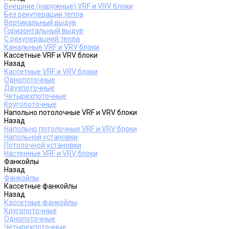
Внешние (наружные) VRF и VRV блоки
Без рекуперации тепла
Вертикальный выдув
Горизонтальный выдув
С рекуперацией тепла
Канальные VRF и VRV блоки
Кассетные VRF и VRV блоки
Назад
Кассетные VRF и VRV блоки
Однопоточные
Двухпоточные
Четырехпоточные
Кругопоточные
Напольно потолочные VRF и VRV блоки
Назад
Напольно потолочные VRF и VRV блоки
Напольной установки
Потолочной установки
Настенные VRF и VRV блоки
Фанкойлы
Назад
Фанкойлы
Кассетные фанкойлы
Назад
Кассетные фанкойлы
Кругопоточные
Однопоточные
Четырехпоточные