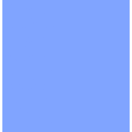
Четырехпоточные
Кругопоточные
Напольно потолочные VRF и VRV блоки
Напольной установки
Потолочной установки
Настенные VRF и VRV блоки
Фанкойлы
Кассетные фанкойлы
Кругопоточные
Однопоточные
Четырехпоточные
Канальные фанкойлы
Вертикальный монтаж
Горизонтальный монтаж
Напольно потолочные фанкойлы
Настенный монтаж
Потолочной монтаж
Универсальный монтаж
Настенные фанкойлы
Чиллер
Компрессорно-конденсаторные блоки
Вентиляция
Приточные установки
С водяным калорифером
С электрическим калорифером
Приточно-вытяжные установки
С водяным калорифером
С электрическим калорифером