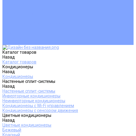
Покупателям
Действия при поломке
Обмен и возврат
Оферта
Пользовательское соглашение
Сервисные центры
Оплата
Доставка
Контакты
Каталог товаров
Назад
Каталог товаров
Кондиционеры
Назад
Кондиционеры
Настенные сплит-системы
Назад
Настенные сплит-системы
Инверторные кондиционеры
Неинверторные кондиционеры
Кондиционеры с Wi-Fi управлением
Кондиционеры с сенсором движения
Цветные кондиционеры
Назад
Цветные кондиционеры
Бежевый
Красный