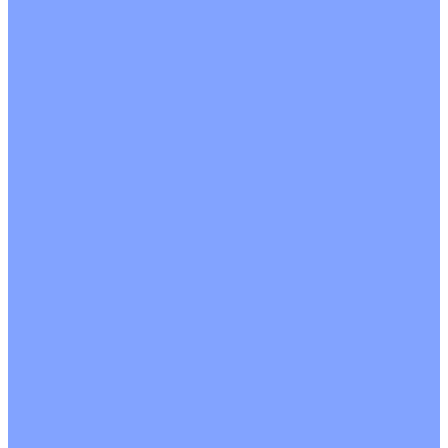
На воде
Электрические
О Компании
Новости
Статьи
Сертификаты
Политика конфиденциальности
Реквизиты
Услуги
Монтаж систем кондиционирования
Проектирование систем вентиляции и кондиционирования
Ремонт и сервисное обслуживание
Монтаж вентиляции
Покупателям
Действия при поломке
Обмен и возврат
Оферта
Пользовательское соглашение
Сервисные центры
Оплата
Доставка
Контакты
...
Каталог товаров
Кондиционеры
Настенные сплит-системы
Инверторные кондиционеры
Неинверторные кондиционеры