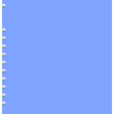
С электрическим калорифером
Приточно-вытяжные установки
С водяным калорифером
С электрическим калорифером
С рекуператором
Для бассейнов
Вытяжные установки
Бытовые приточные установки
Wi-Fi модули
Компрессоры
Монтажные комплекты
Пульты управления
Распределительные блоки
Фасадные решетки
Экраны-отражатели
Тепловые завесы
Без обогрева