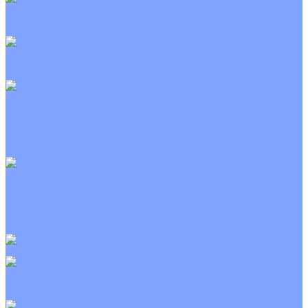
Канальные кондиционеры
Инверторные
Неинверторные
Колонные кондиционеры
Инверторные
Неинверторные
VRF и VRV системы
Внешние (наружные) VRF и VRV блоки
Канальные VRF и VRV блоки
Кассетные VRF и VRV блоки
Напольно потолочные VRF и VRV блоки
Настенные VRF и VRV блоки
Фанкойлы
Кассетные фанкойлы
Канальные фанкойлы
Напольно потолочные фанкойлы
Настенные фанкойлы
Чиллер
Компрессорно-конденсаторные блоки
Приточные установки
С водяным калорифером
С электрическим калорифером