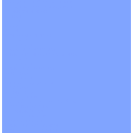
Кондиционеры с Wi-Fi управлением
Кондиционеры с сенсором движения
Цветные кондиционеры
Бежевый
Красный
Серебро
Черный
Кассетные кондиционеры
Инверторные
Неинверторные
Мобильные кондиционеры
Напольно-потолочные кондиционеры
Инверторные
Неинверторные
Канальные кондиционеры
Инверторные
Неинверторные
Колонные кондиционеры
Инверторные
Неинверторные
VRF и VRV системы
Внешние (наружные) VRF и VRV блоки
Без рекуперации тепла
Вертикальный выдув
Горизонтальный выдув
С рекуперацией тепла
Канальные VRF и VRV блоки
Кассетные VRF и VRV блоки