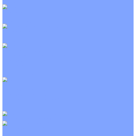
Неинверторные
Канальные кондиционеры
Инверторные
Неинверторные
Колонные кондиционеры
Инверторные
Неинверторные
VRF и VRV системы
Внешние (наружные) VRF и VRV блоки
Канальные VRF и VRV блоки
Кассетные VRF и VRV блоки
Напольно потолочные VRF и VRV блоки
Настенные VRF и VRV блоки
Фанкойлы
Кассетные фанкойлы
Канальные фанкойлы
Напольно потолочные фанкойлы
Настенные фанкойлы
Чиллер
Компрессорно-конденсаторные блоки
Приточные установки
С водяным калорифером