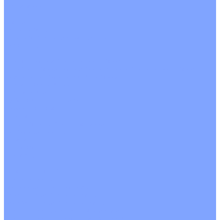
О Компании
Новости
Статьи
Сертификаты
Политика конфиденциальности
Реквизиты
Услуги
Монтаж систем кондиционирования
Проектирование систем вентиляции и кондиционирования
Ремонт и сервисное обслуживание
Монтаж вентиляции
Покупателям
Действия при поломке
Обмен и возврат
Оферта
Пользовательское соглашение
Сервисные центры
Оплата
Доставка
Контакты
...
Каталог товаров
Кондиционеры
Настенные сплит-системы
Инверторные кондиционеры
Неинверторные кондиционеры
Кондиционеры с Wi-Fi управлением
Кондиционеры с сенсором движения