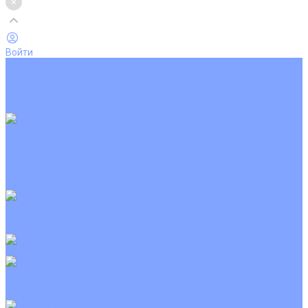
Войти
Каталог товаров
Кондиционеры
Вентиляция
Аксессуары
Обогреватели
Настенные сплит-системы
Инверторные кондиционеры
Неинверторные кондиционеры
Кондиционеры с Wi-Fi управлением
Кондиционеры с сенсором движения
Цветные кондиционеры
Кассетные кондиционеры
Инверторные
Неинверторные
Мобильные кондиционеры
Напольно-потолочные кондиционеры
Инверторные
Неинверторные