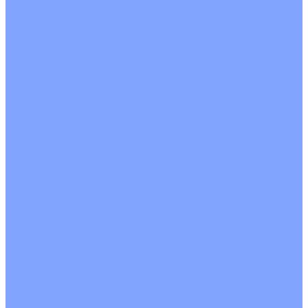
С водяным калорифером
С электрическим калорифером
С рекуператором
Для бассейнов
Вытяжные установки
Бытовые приточные установки
Аксессуары
Wi-Fi модули
Компрессоры
Монтажные комплекты
Пульты управления
Распределительные блоки
Фасадные решетки
Экраны-отражатели
Обогреватели
Тепловые завесы
Без обогрева
На воде
Электрические
О Компании
Новости
Статьи
Сертификаты
Политика конфиденциальности
Реквизиты
Услуги
Монтаж систем кондиционирования
Проектирование систем вентиляции и кондиционирования