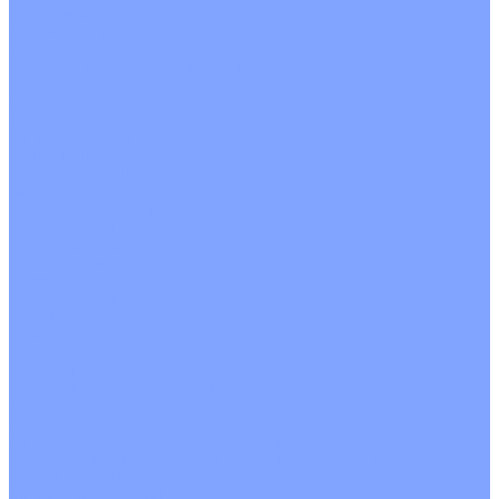
С рекуператором
Для бассейнов
Вытяжные установки
Бытовые приточные установки
Аксессуары
Wi-Fi модули
Компрессоры
Монтажные комплекты
Пульты управления
Распределительные блоки
Фасадные решетки
Экраны-отражатели
Обогреватели
Тепловые завесы
Без обогрева
На воде
Электрические
О Компании
Новости
Статьи
Сертификаты
Политика конфиденциальности
Реквизиты
Услуги
Монтаж систем кондиционирования
Проектирование систем вентиляции и кондиционирования
Ремонт и сервисное обслуживание
Монтаж вентиляции