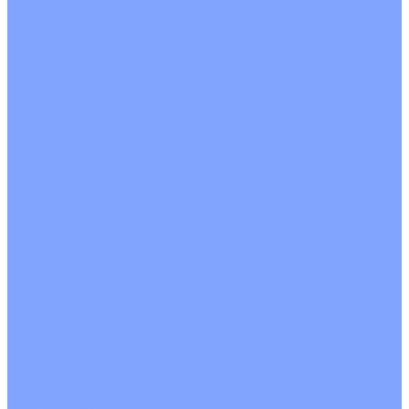
Цветные кондиционеры
Бежевый
Красный
Серебро
Черный
Кассетные кондиционеры
Инверторные
Неинверторные
Мобильные кондиционеры
Напольно-потолочные кондиционеры
Инверторные
Неинверторные
Канальные кондиционеры
Инверторные
Неинверторные
Колонные кондиционеры
Инверторные
Неинверторные
VRF и VRV системы
Внешние (наружные) VRF и VRV блоки
Без рекуперации тепла
Вертикальный выдув
Горизонтальный выдув
С рекуперацией тепла
Канальные VRF и VRV блоки
Кассетные VRF и VRV блоки
Однопоточные
Двухпоточные