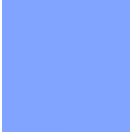
Однопоточные
Двухпоточные
Четырехпоточные
Кругопоточные
Напольно потолочные VRF и VRV блоки
Напольной установки
Потолочной установки
Настенные VRF и VRV блоки
Фанкойлы
Кассетные фанкойлы
Кругопоточные
Однопоточные
Четырехпоточные
Канальные фанкойлы
Вертикальный монтаж
Горизонтальный монтаж
Напольно потолочные фанкойлы
Настенный монтаж
Потолочной монтаж
Универсальный монтаж
Настенные фанкойлы
Чиллер
Компрессорно-конденсаторные блоки
Вентиляция
Приточные установки
С водяным калорифером
С электрическим калорифером
Приточно-вытяжные установки