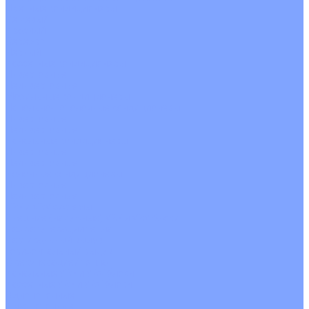
Цветные кондиционеры
Бежевый
Красный
Серебро
Черный
Кассетные кондиционеры
Инверторные
Неинверторные
Мобильные кондиционеры
Напольно-потолочные кондиционеры
Инверторные
Неинверторные
Канальные кондиционеры
Инверторные
Неинверторные
Колонные кондиционеры
Инверторные
Неинверторные
VRF и VRV системы
Внешние (наружные) VRF и VRV блоки
Без рекуперации тепла
Вертикальный выдув
Горизонтальный выдув
С рекуперацией тепла
Канальные VRF и VRV блоки
Кассетные VRF и VRV блоки
Однопоточные
Двухпоточные