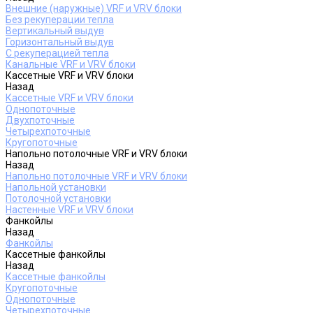
Внешние (наружные) VRF и VRV блоки
Без рекуперации тепла
Вертикальный выдув
Горизонтальный выдув
С рекуперацией тепла
Канальные VRF и VRV блоки
Кассетные VRF и VRV блоки
Назад
Кассетные VRF и VRV блоки
Однопоточные
Двухпоточные
Четырехпоточные
Кругопоточные
Напольно потолочные VRF и VRV блоки
Назад
Напольно потолочные VRF и VRV блоки
Напольной установки
Потолочной установки
Настенные VRF и VRV блоки
Фанкойлы
Назад
Фанкойлы
Кассетные фанкойлы
Назад
Кассетные фанкойлы
Кругопоточные
Однопоточные
Четырехпоточные