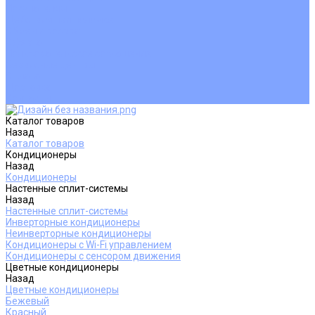
Покупателям
Действия при поломке
Обмен и возврат
Оферта
Пользовательское соглашение
Сервисные центры
Оплата
Доставка
Контакты
Каталог товаров
Назад
Каталог товаров
Кондиционеры
Назад
Кондиционеры
Настенные сплит-системы
Назад
Настенные сплит-системы
Инверторные кондиционеры
Неинверторные кондиционеры
Кондиционеры с Wi-Fi управлением
Кондиционеры с сенсором движения
Цветные кондиционеры
Назад
Цветные кондиционеры
Бежевый
Красный