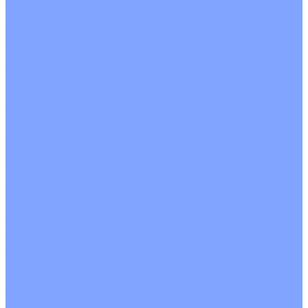
О Компании
Новости
Статьи
Сертификаты
Политика конфиденциальности
Реквизиты
Услуги
Монтаж систем кондиционирования
Проектирование систем вентиляции и кондиционирования
Ремонт и сервисное обслуживание
Монтаж вентиляции
Покупателям
Действия при поломке
Обмен и возврат
Оферта
Пользовательское соглашение
Сервисные центры
Оплата
Доставка
Контакты
...
Каталог товаров
Кондиционеры
Настенные сплит-системы
Инверторные кондиционеры
Неинверторные кондиционеры
Кондиционеры с Wi-Fi управлением
Кондиционеры с сенсором движения