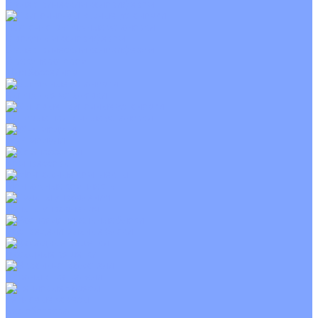
С электрическим калорифером
Приточно-вытяжные установки
С водяным калорифером
С электрическим калорифером
С рекуператором
Для бассейнов
Вытяжные установки
Бытовые приточные установки
Wi-Fi модули
Компрессоры
Монтажные комплекты
Пульты управления
Распределительные блоки
Фасадные решетки
Экраны-отражатели
Тепловые завесы
Без обогрева