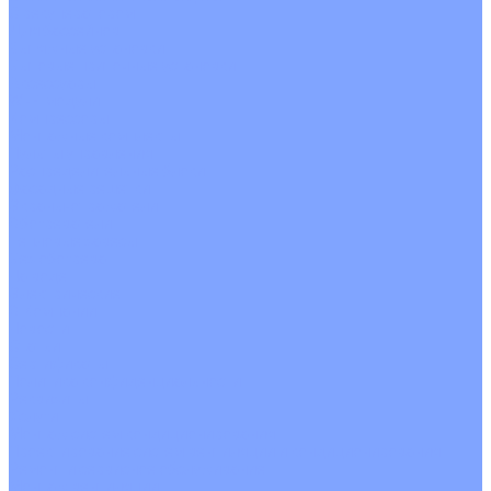
С рекуператором
Для бассейнов
Вытяжные установки
Бытовые приточные установки
Аксессуары
Wi-Fi модули
Компрессоры
Монтажные комплекты
Пульты управления
Распределительные блоки
Фасадные решетки
Экраны-отражатели
Обогреватели
Тепловые завесы
Без обогрева
На воде
Электрические
О Компании
Новости
Статьи
Сертификаты
Политика конфиденциальности
Реквизиты
Услуги
Монтаж систем кондиционирования
Проектирование систем вентиляции и кондиционирования
Ремонт и сервисное обслуживание
Монтаж вентиляции