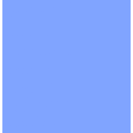
Кондиционеры с Wi-Fi управлением
Кондиционеры с сенсором движения
Цветные кондиционеры
Бежевый
Красный
Серебро
Черный
Кассетные кондиционеры
Инверторные
Неинверторные
Мобильные кондиционеры
Напольно-потолочные кондиционеры
Инверторные
Неинверторные
Канальные кондиционеры
Инверторные
Неинверторные
Колонные кондиционеры
Инверторные
Неинверторные
VRF и VRV системы
Внешние (наружные) VRF и VRV блоки
Без рекуперации тепла
Вертикальный выдув
Горизонтальный выдув
С рекуперацией тепла
Канальные VRF и VRV блоки
Кассетные VRF и VRV блоки