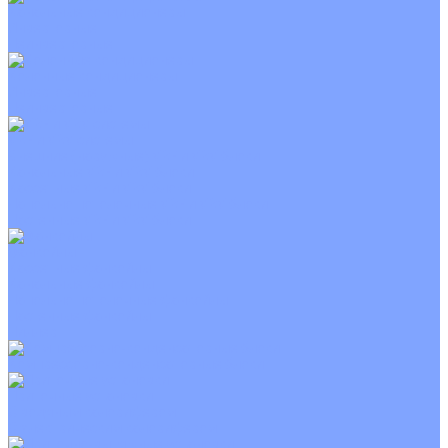
Канальные кондиционеры
Инверторные
Неинверторные
Колонные кондиционеры
Инверторные
Неинверторные
VRF и VRV системы
Внешние (наружные) VRF и VRV блоки
Канальные VRF и VRV блоки
Кассетные VRF и VRV блоки
Напольно потолочные VRF и VRV блоки
Настенные VRF и VRV блоки
Фанкойлы
Кассетные фанкойлы
Канальные фанкойлы
Напольно потолочные фанкойлы
Настенные фанкойлы
Чиллер
Компрессорно-конденсаторные блоки
Приточные установки
С водяным калорифером
С электрическим калорифером