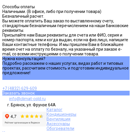
Способы оплаты
Наличными. (В офисе, либо при получении товара)
Безналичный расчет.
Вы можете оплатить Ваш заказ по выставленному счету,
стандартным безналичным перечислением на наши банковские
реквизиты.
Присылайте нам Ваши реквизиты для счета или ФИО, серия и
номер паспорта, кем и когда выдан, если на физ.лицо, напишите
Ваши контактные телефоны. И мы пришлем Вам в ближайшее
время счет на оплату по безналу, на указанный при заказе e-
mail, со всеми инструкциями о получении товара.
Нужна консультация?
Подробно расскажем о наших услугах, видах работ и типовых
проектах, рассчитаем стоимость и подготовим индивидуальное
предложение!
Задать вопрос
+7 (4832) 629-609
Заказать звонок
info@climat-cold.ru
г. Брянск, ул. Фрунзе 64А
Каталог
Кондиционеры
Вентиляция
Аксессуары
Обогреватели