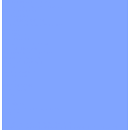
С водяным калорифером
С электрическим калорифером
С рекуператором
Для бассейнов
Вытяжные установки
Бытовые приточные установки
Аксессуары
Wi-Fi модули
Компрессоры
Монтажные комплекты
Пульты управления
Распределительные блоки
Фасадные решетки
Экраны-отражатели
Обогреватели
Тепловые завесы
Без обогрева
На воде
Электрические
О Компании
Новости
Статьи
Сертификаты
Политика конфиденциальности
Реквизиты
Услуги
Монтаж систем кондиционирования
Проектирование систем вентиляции и кондиционирования