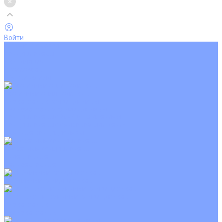
Войти
Каталог товаров
Кондиционеры
Вентиляция
Аксессуары
Обогреватели
Настенные сплит-системы
Инверторные кондиционеры
Неинверторные кондиционеры
Кондиционеры с Wi-Fi управлением
Кондиционеры с сенсором движения
Цветные кондиционеры
Кассетные кондиционеры
Инверторные
Неинверторные
Мобильные кондиционеры
Напольно-потолочные кондиционеры
Инверторные
Неинверторные