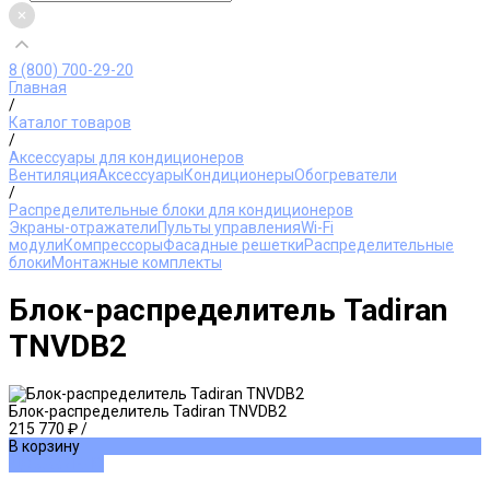
8 (800) 700-29-20
Главная
/
Каталог товаров
/
Аксессуары для кондиционеров
Вентиляция
Аксессуары
Кондиционеры
Обогреватели
/
Распределительные блоки для кондиционеров
Экраны-отражатели
Пульты управления
Wi-Fi
модули
Компрессоры
Фасадные решетки
Распределительные
блоки
Монтажные комплекты
Блок-распределитель Tadiran
TNVDB2
Блок-распределитель Tadiran TNVDB2
215 770 ₽
/
В корзину
ДОБАВЛЕНО