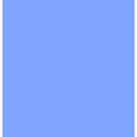
Однопоточные
Двухпоточные
Четырехпоточные
Кругопоточные
Напольно потолочные VRF и VRV блоки
Напольной установки
Потолочной установки
Настенные VRF и VRV блоки
Фанкойлы
Кассетные фанкойлы
Кругопоточные
Однопоточные
Четырехпоточные
Канальные фанкойлы
Вертикальный монтаж
Горизонтальный монтаж
Напольно потолочные фанкойлы
Настенный монтаж
Потолочной монтаж
Универсальный монтаж
Настенные фанкойлы
Чиллер
Компрессорно-конденсаторные блоки
Вентиляция
Приточные установки
С водяным калорифером
С электрическим калорифером
Приточно-вытяжные установки