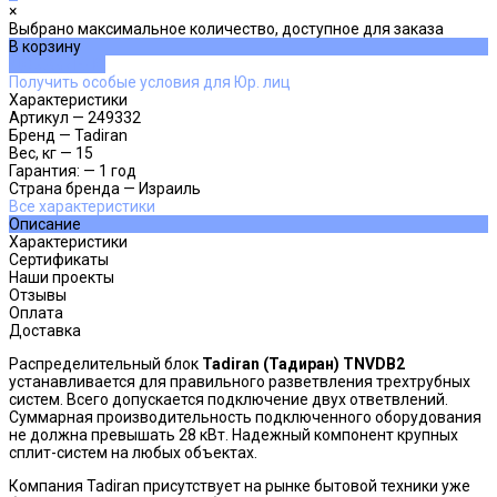
×
Выбрано максимальное количество, доступное для заказа
В корзину
ДОБАВЛЕНО
Получить особые условия для Юр. лиц
Характеристики
Артикул
—
249332
Бренд
—
Tadiran
Вес, кг
—
15
Гарантия:
—
1 год
Страна бренда
—
Израиль
Все характеристики
Описание
Характеристики
Сертификаты
Наши проекты
Отзывы
Оплата
Доставка
Распределительный блок
Tadiran (Тадиран) TNVDB2
устанавливается для правильного разветвления трехтрубных
систем. Всего допускается подключение двух ответвлений.
Суммарная производительность подключенного оборудования
не должна превышать 28 кВт. Надежный компонент крупных
сплит-систем на любых объектах.
Компания Tadiran присутствует на рынке бытовой техники уже