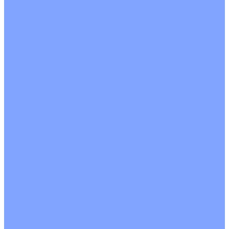
На воде
Электрические
О Компании
Новости
Статьи
Сертификаты
Политика конфиденциальности
Реквизиты
Услуги
Монтаж систем кондиционирования
Проектирование систем вентиляции и кондиционирования
Ремонт и сервисное обслуживание
Монтаж вентиляции
Покупателям
Действия при поломке
Обмен и возврат
Оферта
Пользовательское соглашение
Сервисные центры
Оплата
Доставка
Контакты
...
Каталог товаров
Кондиционеры
Настенные сплит-системы
Инверторные кондиционеры
Неинверторные кондиционеры