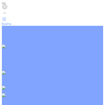
Войти
Каталог товаров
Кондиционеры
Вентиляция
Аксессуары
Обогреватели
Настенные сплит-системы
Инверторные кондиционеры
Неинверторные кондиционеры
Кондиционеры с Wi-Fi управлением
Кондиционеры с сенсором движения
Цветные кондиционеры
Кассетные кондиционеры
Инверторные
Неинверторные
Мобильные кондиционеры
Напольно-потолочные кондиционеры
Инверторные