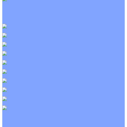
Приточно-вытяжные установки
С водяным калорифером
С электрическим калорифером
С рекуператором
Для бассейнов
Вытяжные установки
Бытовые приточные установки
Wi-Fi модули
Компрессоры
Монтажные комплекты
Пульты управления
Распределительные блоки
Фасадные решетки
Экраны-отражатели
Тепловые завесы
Без обогрева
На воде
Электрические