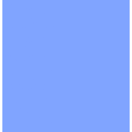
Четырехпоточные
Кругопоточные
Напольно потолочные VRF и VRV блоки
Напольной установки
Потолочной установки
Настенные VRF и VRV блоки
Фанкойлы
Кассетные фанкойлы
Кругопоточные
Однопоточные
Четырехпоточные
Канальные фанкойлы
Вертикальный монтаж
Горизонтальный монтаж
Напольно потолочные фанкойлы
Настенный монтаж
Потолочной монтаж
Универсальный монтаж
Настенные фанкойлы
Чиллер
Компрессорно-конденсаторные блоки
Вентиляция
Приточные установки
С водяным калорифером
С электрическим калорифером
Приточно-вытяжные установки
С водяным калорифером
С электрическим калорифером