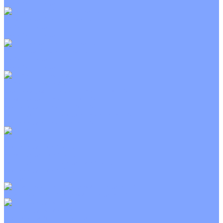
Неинверторные
Канальные кондиционеры
Инверторные
Неинверторные
Колонные кондиционеры
Инверторные
Неинверторные
VRF и VRV системы
Внешние (наружные) VRF и VRV блоки
Канальные VRF и VRV блоки
Кассетные VRF и VRV блоки
Напольно потолочные VRF и VRV блоки
Настенные VRF и VRV блоки
Фанкойлы
Кассетные фанкойлы
Канальные фанкойлы
Напольно потолочные фанкойлы
Настенные фанкойлы
Чиллер
Компрессорно-конденсаторные блоки
Приточные установки
С водяным калорифером