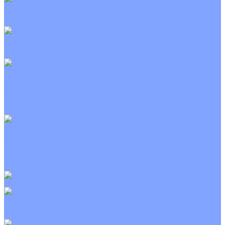
Канальные кондиционеры
Инверторные
Неинверторные
Колонные кондиционеры
Инверторные
Неинверторные
VRF и VRV системы
Внешние (наружные) VRF и VRV блоки
Канальные VRF и VRV блоки
Кассетные VRF и VRV блоки
Напольно потолочные VRF и VRV блоки
Настенные VRF и VRV блоки
Фанкойлы
Кассетные фанкойлы
Канальные фанкойлы
Напольно потолочные фанкойлы
Настенные фанкойлы
Чиллер
Компрессорно-конденсаторные блоки
Приточные установки
С водяным калорифером
С электрическим калорифером