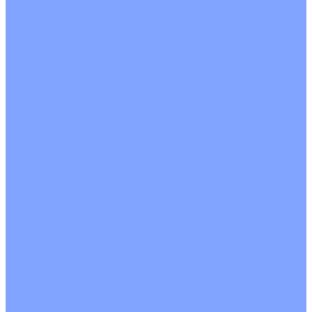
Цветные кондиционеры
Бежевый
Красный
Серебро
Черный
Кассетные кондиционеры
Инверторные
Неинверторные
Мобильные кондиционеры
Напольно-потолочные кондиционеры
Инверторные
Неинверторные
Канальные кондиционеры
Инверторные
Неинверторные
Колонные кондиционеры
Инверторные
Неинверторные
VRF и VRV системы
Внешние (наружные) VRF и VRV блоки
Без рекуперации тепла
Вертикальный выдув
Горизонтальный выдув
С рекуперацией тепла
Канальные VRF и VRV блоки
Кассетные VRF и VRV блоки
Однопоточные
Двухпоточные