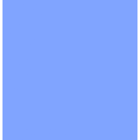
С рекуператором
Для бассейнов
Вытяжные установки
Бытовые приточные установки
Аксессуары
Wi-Fi модули
Компрессоры
Монтажные комплекты
Пульты управления
Распределительные блоки
Фасадные решетки
Экраны-отражатели
Обогреватели
Тепловые завесы
Без обогрева
На воде
Электрические
О Компании
Новости
Статьи
Сертификаты
Политика конфиденциальности
Реквизиты
Услуги
Монтаж систем кондиционирования
Проектирование систем вентиляции и кондиционирования
Ремонт и сервисное обслуживание
Монтаж вентиляции