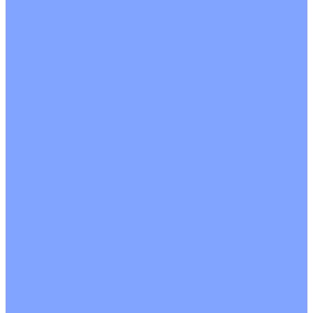
Четырехпоточные
Кругопоточные
Напольно потолочные VRF и VRV блоки
Напольной установки
Потолочной установки
Настенные VRF и VRV блоки
Фанкойлы
Кассетные фанкойлы
Кругопоточные
Однопоточные
Четырехпоточные
Канальные фанкойлы
Вертикальный монтаж
Горизонтальный монтаж
Напольно потолочные фанкойлы
Настенный монтаж
Потолочной монтаж
Универсальный монтаж
Настенные фанкойлы
Чиллер
Компрессорно-конденсаторные блоки
Вентиляция
Приточные установки
С водяным калорифером
С электрическим калорифером
Приточно-вытяжные установки
С водяным калорифером
С электрическим калорифером