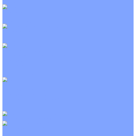
Неинверторные
Канальные кондиционеры
Инверторные
Неинверторные
Колонные кондиционеры
Инверторные
Неинверторные
VRF и VRV системы
Внешние (наружные) VRF и VRV блоки
Канальные VRF и VRV блоки
Кассетные VRF и VRV блоки
Напольно потолочные VRF и VRV блоки
Настенные VRF и VRV блоки
Фанкойлы
Кассетные фанкойлы
Канальные фанкойлы
Напольно потолочные фанкойлы
Настенные фанкойлы
Чиллер
Компрессорно-конденсаторные блоки
Приточные установки
С водяным калорифером