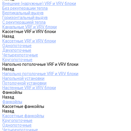
Внешние (наружные) VRF и VRV блоки
Без рекуперации тепла
Вертикальный выдув
Горизонтальный выдув
С рекуперацией тепла
Канальные VRF и VRV блоки
Кассетные VRF и VRV блоки
Назад
Кассетные VRF и VRV блоки
Однопоточные
Двухпоточные
Четырехпоточные
Кругопоточные
Напольно потолочные VRF и VRV блоки
Назад
Напольно потолочные VRF и VRV блоки
Напольной установки
Потолочной установки
Настенные VRF и VRV блоки
Фанкойлы
Назад
Фанкойлы
Кассетные фанкойлы
Назад
Кассетные фанкойлы
Кругопоточные
Однопоточные
Четырехпоточные