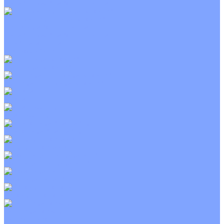
С электрическим калорифером
Приточно-вытяжные установки
С водяным калорифером
С электрическим калорифером
С рекуператором
Для бассейнов
Вытяжные установки
Бытовые приточные установки
Wi-Fi модули
Компрессоры
Монтажные комплекты
Пульты управления
Распределительные блоки
Фасадные решетки
Экраны-отражатели
Тепловые завесы
Без обогрева