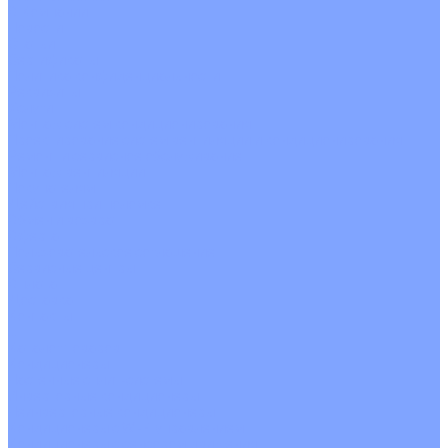
О Компании
Новости
Статьи
Сертификаты
Политика конфиденциальности
Реквизиты
Услуги
Монтаж систем кондиционирования
Проектирование систем вентиляции и кондиционирования
Ремонт и сервисное обслуживание
Монтаж вентиляции
Покупателям
Действия при поломке
Обмен и возврат
Оферта
Пользовательское соглашение
Сервисные центры
Оплата
Доставка
Контакты
...
Каталог товаров
Кондиционеры
Настенные сплит-системы
Инверторные кондиционеры
Неинверторные кондиционеры
Кондиционеры с Wi-Fi управлением
Кондиционеры с сенсором движения