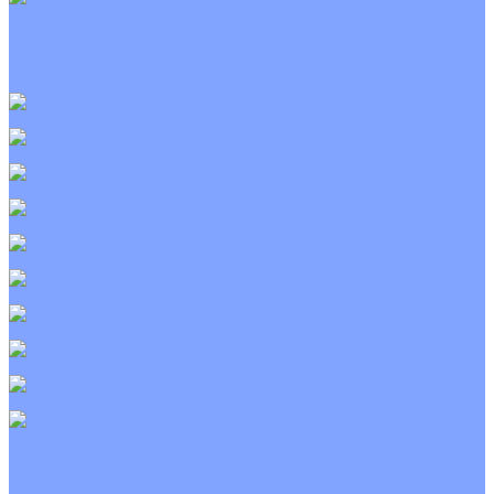
Приточно-вытяжные установки
С водяным калорифером
С электрическим калорифером
С рекуператором
Для бассейнов
Вытяжные установки
Бытовые приточные установки
Wi-Fi модули
Компрессоры
Монтажные комплекты
Пульты управления
Распределительные блоки
Фасадные решетки
Экраны-отражатели
Тепловые завесы
Без обогрева
На воде
Электрические