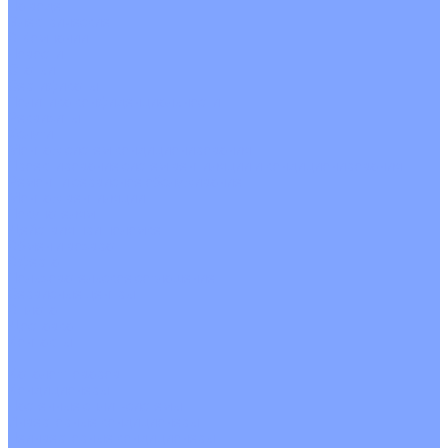
На воде
Электрические
О Компании
Новости
Статьи
Сертификаты
Политика конфиденциальности
Реквизиты
Услуги
Монтаж систем кондиционирования
Проектирование систем вентиляции и кондиционирования
Ремонт и сервисное обслуживание
Монтаж вентиляции
Покупателям
Действия при поломке
Обмен и возврат
Оферта
Пользовательское соглашение
Сервисные центры
Оплата
Доставка
Контакты
...
Каталог товаров
Кондиционеры
Настенные сплит-системы
Инверторные кондиционеры
Неинверторные кондиционеры