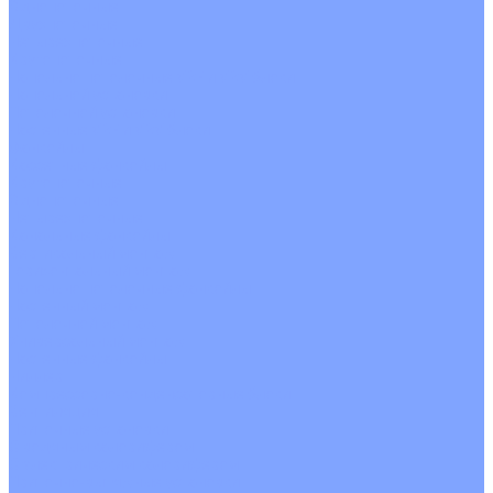
Однопоточные
Двухпоточные
Четырехпоточные
Кругопоточные
Напольно потолочные VRF и VRV блоки
Напольной установки
Потолочной установки
Настенные VRF и VRV блоки
Фанкойлы
Кассетные фанкойлы
Кругопоточные
Однопоточные
Четырехпоточные
Канальные фанкойлы
Вертикальный монтаж
Горизонтальный монтаж
Напольно потолочные фанкойлы
Настенный монтаж
Потолочной монтаж
Универсальный монтаж
Настенные фанкойлы
Чиллер
Компрессорно-конденсаторные блоки
Вентиляция
Приточные установки
С водяным калорифером
С электрическим калорифером
Приточно-вытяжные установки