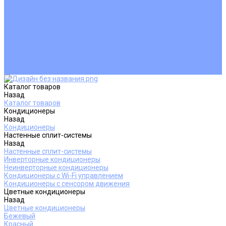
Покупателям
Действия при поломке
Обмен и возврат
Оферта
Пользовательское соглашение
Сервисные центры
Оплата
Доставка
Контакты
Каталог товаров
Назад
Каталог товаров
Кондиционеры
Назад
Кондиционеры
Настенные сплит-системы
Назад
Настенные сплит-системы
Инверторные кондиционеры
Неинверторные кондиционеры
Кондиционеры с Wi-Fi управлением
Кондиционеры с сенсором движения
Цветные кондиционеры
Назад
Цветные кондиционеры
Бежевый
Красный