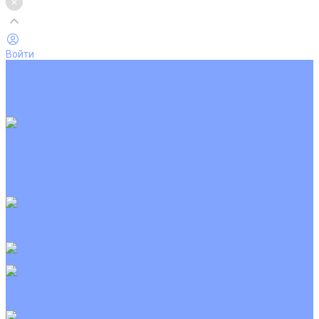
Войти
Каталог товаров
Кондиционеры
Вентиляция
Аксессуары
Обогреватели
Настенные сплит-системы
Инверторные кондиционеры
Неинверторные кондиционеры
Кондиционеры с Wi-Fi управлением
Кондиционеры с сенсором движения
Цветные кондиционеры
Кассетные кондиционеры
Инверторные
Неинверторные
Мобильные кондиционеры
Напольно-потолочные кондиционеры
Инверторные
Неинверторные