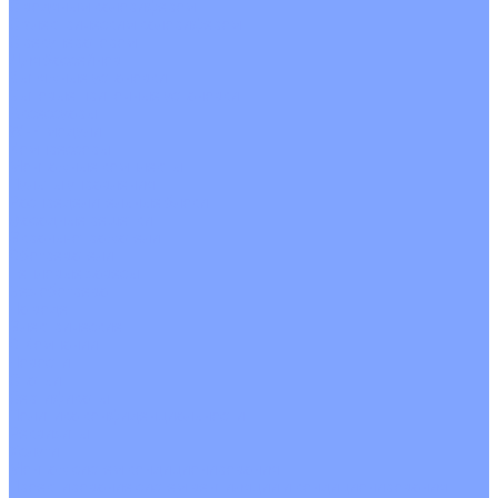
С водяным калорифером
С электрическим калорифером
С рекуператором
Для бассейнов
Вытяжные установки
Бытовые приточные установки
Аксессуары
Wi-Fi модули
Компрессоры
Монтажные комплекты
Пульты управления
Распределительные блоки
Фасадные решетки
Экраны-отражатели
Обогреватели
Тепловые завесы
Без обогрева
На воде
Электрические
О Компании
Новости
Статьи
Сертификаты
Политика конфиденциальности
Реквизиты
Услуги
Монтаж систем кондиционирования
Проектирование систем вентиляции и кондиционирования