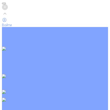
Войти
Каталог товаров
Кондиционеры
Вентиляция
Аксессуары
Обогреватели
Настенные сплит-системы
Инверторные кондиционеры
Неинверторные кондиционеры
Кондиционеры с Wi-Fi управлением
Кондиционеры с сенсором движения
Цветные кондиционеры
Кассетные кондиционеры
Инверторные
Неинверторные
Мобильные кондиционеры
Напольно-потолочные кондиционеры
Инверторные