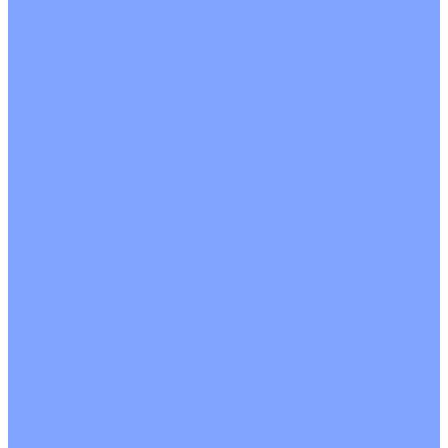
Кондиционеры с Wi-Fi управлением
Кондиционеры с сенсором движения
Цветные кондиционеры
Бежевый
Красный
Серебро
Черный
Кассетные кондиционеры
Инверторные
Неинверторные
Мобильные кондиционеры
Напольно-потолочные кондиционеры
Инверторные
Неинверторные
Канальные кондиционеры
Инверторные
Неинверторные
Колонные кондиционеры
Инверторные
Неинверторные
VRF и VRV системы
Внешние (наружные) VRF и VRV блоки
Без рекуперации тепла
Вертикальный выдув
Горизонтальный выдув
С рекуперацией тепла
Канальные VRF и VRV блоки
Кассетные VRF и VRV блоки