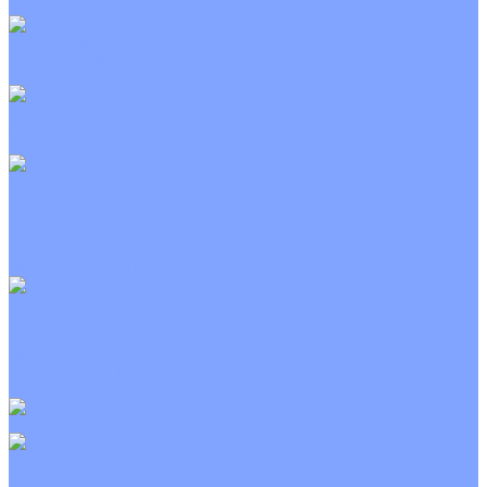
Неинверторные
Канальные кондиционеры
Инверторные
Неинверторные
Колонные кондиционеры
Инверторные
Неинверторные
VRF и VRV системы
Внешние (наружные) VRF и VRV блоки
Канальные VRF и VRV блоки
Кассетные VRF и VRV блоки
Напольно потолочные VRF и VRV блоки
Настенные VRF и VRV блоки
Фанкойлы
Кассетные фанкойлы
Канальные фанкойлы
Напольно потолочные фанкойлы
Настенные фанкойлы
Чиллер
Компрессорно-конденсаторные блоки
Приточные установки
С водяным калорифером