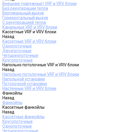
Внешние (наружные) VRF и VRV блоки
Без рекуперации тепла
Вертикальный выдув
Горизонтальный выдув
С рекуперацией тепла
Канальные VRF и VRV блоки
Кассетные VRF и VRV блоки
Назад
Кассетные VRF и VRV блоки
Однопоточные
Двухпоточные
Четырехпоточные
Кругопоточные
Напольно потолочные VRF и VRV блоки
Назад
Напольно потолочные VRF и VRV блоки
Напольной установки
Потолочной установки
Настенные VRF и VRV блоки
Фанкойлы
Назад
Фанкойлы
Кассетные фанкойлы
Назад
Кассетные фанкойлы
Кругопоточные
Однопоточные
Четырехпоточные