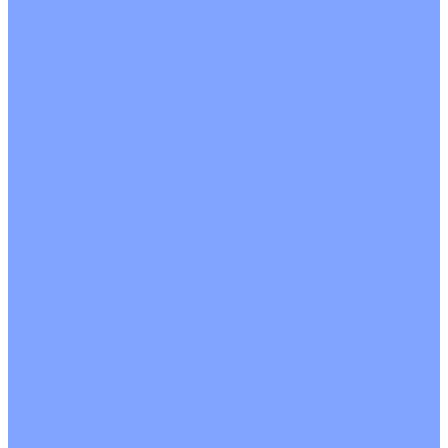
На воде
Электрические
О Компании
Новости
Статьи
Сертификаты
Политика конфиденциальности
Реквизиты
Услуги
Монтаж систем кондиционирования
Проектирование систем вентиляции и кондиционирования
Ремонт и сервисное обслуживание
Монтаж вентиляции
Покупателям
Действия при поломке
Обмен и возврат
Оферта
Пользовательское соглашение
Сервисные центры
Оплата
Доставка
Контакты
...
Каталог товаров
Кондиционеры
Настенные сплит-системы
Инверторные кондиционеры
Неинверторные кондиционеры