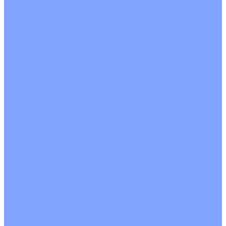
С водяным калорифером
С электрическим калорифером
С рекуператором
Для бассейнов
Вытяжные установки
Бытовые приточные установки
Аксессуары
Wi-Fi модули
Компрессоры
Монтажные комплекты
Пульты управления
Распределительные блоки
Фасадные решетки
Экраны-отражатели
Обогреватели
Тепловые завесы
Без обогрева
На воде
Электрические
О Компании
Новости
Статьи
Сертификаты
Политика конфиденциальности
Реквизиты
Услуги
Монтаж систем кондиционирования
Проектирование систем вентиляции и кондиционирования