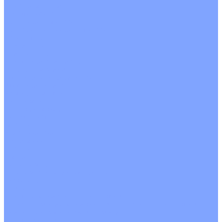
С рекуператором
Для бассейнов
Вытяжные установки
Бытовые приточные установки
Аксессуары
Wi-Fi модули
Компрессоры
Монтажные комплекты
Пульты управления
Распределительные блоки
Фасадные решетки
Экраны-отражатели
Обогреватели
Тепловые завесы
Без обогрева
На воде
Электрические
О Компании
Новости
Статьи
Сертификаты
Политика конфиденциальности
Реквизиты
Услуги
Монтаж систем кондиционирования
Проектирование систем вентиляции и кондиционирования
Ремонт и сервисное обслуживание
Монтаж вентиляции