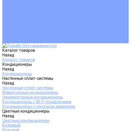
Покупателям
Действия при поломке
Обмен и возврат
Оферта
Пользовательское соглашение
Сервисные центры
Оплата
Доставка
Контакты
Каталог товаров
Назад
Каталог товаров
Кондиционеры
Назад
Кондиционеры
Настенные сплит-системы
Назад
Настенные сплит-системы
Инверторные кондиционеры
Неинверторные кондиционеры
Кондиционеры с Wi-Fi управлением
Кондиционеры с сенсором движения
Цветные кондиционеры
Назад
Цветные кондиционеры
Бежевый
Красный