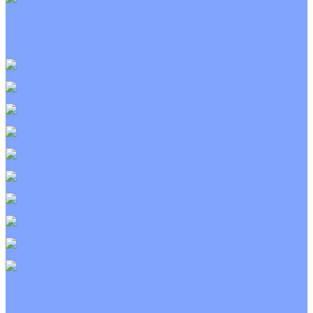
Приточно-вытяжные установки
С водяным калорифером
С электрическим калорифером
С рекуператором
Для бассейнов
Вытяжные установки
Бытовые приточные установки
Wi-Fi модули
Компрессоры
Монтажные комплекты
Пульты управления
Распределительные блоки
Фасадные решетки
Экраны-отражатели
Тепловые завесы
Без обогрева
На воде
Электрические