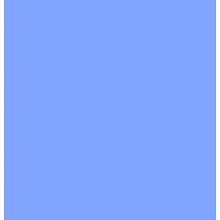
Однопоточные
Двухпоточные
Четырехпоточные
Кругопоточные
Напольно потолочные VRF и VRV блоки
Напольной установки
Потолочной установки
Настенные VRF и VRV блоки
Фанкойлы
Кассетные фанкойлы
Кругопоточные
Однопоточные
Четырехпоточные
Канальные фанкойлы
Вертикальный монтаж
Горизонтальный монтаж
Напольно потолочные фанкойлы
Настенный монтаж
Потолочной монтаж
Универсальный монтаж
Настенные фанкойлы
Чиллер
Компрессорно-конденсаторные блоки
Вентиляция
Приточные установки
С водяным калорифером
С электрическим калорифером
Приточно-вытяжные установки