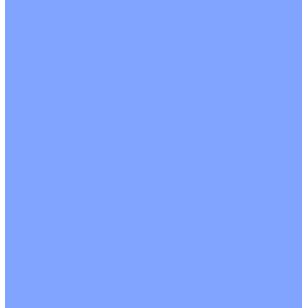
Кондиционеры с Wi-Fi управлением
Кондиционеры с сенсором движения
Цветные кондиционеры
Бежевый
Красный
Серебро
Черный
Кассетные кондиционеры
Инверторные
Неинверторные
Мобильные кондиционеры
Напольно-потолочные кондиционеры
Инверторные
Неинверторные
Канальные кондиционеры
Инверторные
Неинверторные
Колонные кондиционеры
Инверторные
Неинверторные
VRF и VRV системы
Внешние (наружные) VRF и VRV блоки
Без рекуперации тепла
Вертикальный выдув
Горизонтальный выдув
С рекуперацией тепла
Канальные VRF и VRV блоки
Кассетные VRF и VRV блоки