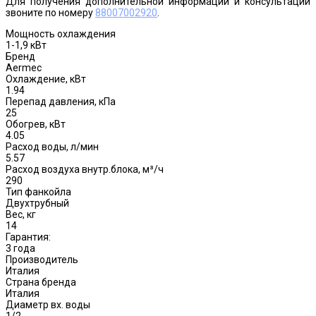
Для получения дополнительной информации и консультации
звоните по номеру
88007002920
.
Мощность охлаждения
1-1,9 кВт
Бренд
Aermec
Охлаждение, кВт
1.94
Перепад давления, кПа
25
Обогрев, кВт
4.05
Расход воды, л/мин
5.57
Расход воздуха внутр.блока, м³/ч
290
Тип фанкойла
Двухтрубный
Вес, кг
14
Гарантия:
3 года
Производитель
Италия
Страна бренда
Италия
Диаметр вх. воды
1/2