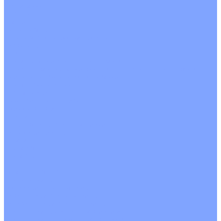
О Компании
Новости
Статьи
Сертификаты
Политика конфиденциальности
Реквизиты
Услуги
Монтаж систем кондиционирования
Проектирование систем вентиляции и кондиционирования
Ремонт и сервисное обслуживание
Монтаж вентиляции
Покупателям
Действия при поломке
Обмен и возврат
Оферта
Пользовательское соглашение
Сервисные центры
Оплата
Доставка
Контакты
...
Каталог товаров
Кондиционеры
Настенные сплит-системы
Инверторные кондиционеры
Неинверторные кондиционеры
Кондиционеры с Wi-Fi управлением
Кондиционеры с сенсором движения