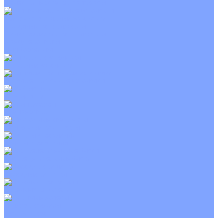
С электрическим калорифером
Приточно-вытяжные установки
С водяным калорифером
С электрическим калорифером
С рекуператором
Для бассейнов
Вытяжные установки
Бытовые приточные установки
Wi-Fi модули
Компрессоры
Монтажные комплекты
Пульты управления
Распределительные блоки
Фасадные решетки
Экраны-отражатели
Тепловые завесы
Без обогрева