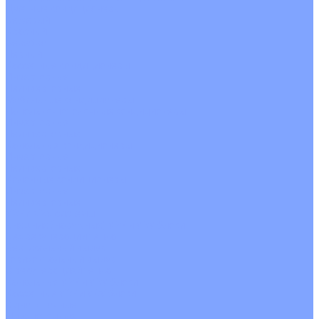
Цветные кондиционеры
Бежевый
Красный
Серебро
Черный
Кассетные кондиционеры
Инверторные
Неинверторные
Мобильные кондиционеры
Напольно-потолочные кондиционеры
Инверторные
Неинверторные
Канальные кондиционеры
Инверторные
Неинверторные
Колонные кондиционеры
Инверторные
Неинверторные
VRF и VRV системы
Внешние (наружные) VRF и VRV блоки
Без рекуперации тепла
Вертикальный выдув
Горизонтальный выдув
С рекуперацией тепла
Канальные VRF и VRV блоки
Кассетные VRF и VRV блоки
Однопоточные
Двухпоточные