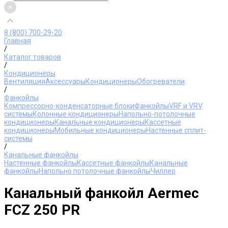
8 (800) 700-29-20
Главная
/
Каталог товаров
/
Кондиционеры
Вентиляция
Аксессуары
Кондиционеры
Обогреватели
/
Фанкойлы
Компрессорно-конденсаторные блоки
Фанкойлы
VRF и VRV
системы
Колонные кондиционеры
Напольно-потолочные
кондиционеры
Канальные кондиционеры
Кассетные
кондиционеры
Мобильные кондиционеры
Настенные сплит-
системы
/
Канальные фанкойлы
Настенные фанкойлы
Кассетные фанкойлы
Канальные
фанкойлы
Напольно потолочные фанкойлы
Чиллер
Канальный фанкойл Aermec
FCZ 250 PR