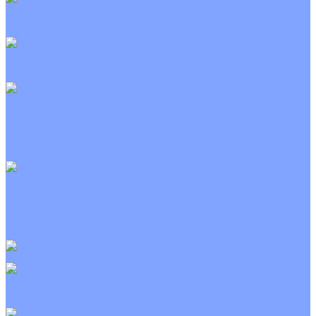
Канальные кондиционеры
Инверторные
Неинверторные
Колонные кондиционеры
Инверторные
Неинверторные
VRF и VRV системы
Внешние (наружные) VRF и VRV блоки
Канальные VRF и VRV блоки
Кассетные VRF и VRV блоки
Напольно потолочные VRF и VRV блоки
Настенные VRF и VRV блоки
Фанкойлы
Кассетные фанкойлы
Канальные фанкойлы
Напольно потолочные фанкойлы
Настенные фанкойлы
Чиллер
Компрессорно-конденсаторные блоки
Приточные установки
С водяным калорифером
С электрическим калорифером