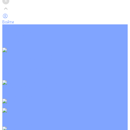
Войти
Каталог товаров
Кондиционеры
Вентиляция
Аксессуары
Обогреватели
Настенные сплит-системы
Инверторные кондиционеры
Неинверторные кондиционеры
Кондиционеры с Wi-Fi управлением
Кондиционеры с сенсором движения
Цветные кондиционеры
Кассетные кондиционеры
Инверторные
Неинверторные
Мобильные кондиционеры
Напольно-потолочные кондиционеры
Инверторные
Неинверторные