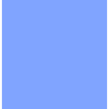
Четырехпоточные
Кругопоточные
Напольно потолочные VRF и VRV блоки
Напольной установки
Потолочной установки
Настенные VRF и VRV блоки
Фанкойлы
Кассетные фанкойлы
Кругопоточные
Однопоточные
Четырехпоточные
Канальные фанкойлы
Вертикальный монтаж
Горизонтальный монтаж
Напольно потолочные фанкойлы
Настенный монтаж
Потолочной монтаж
Универсальный монтаж
Настенные фанкойлы
Чиллер
Компрессорно-конденсаторные блоки
Вентиляция
Приточные установки
С водяным калорифером
С электрическим калорифером
Приточно-вытяжные установки
С водяным калорифером
С электрическим калорифером