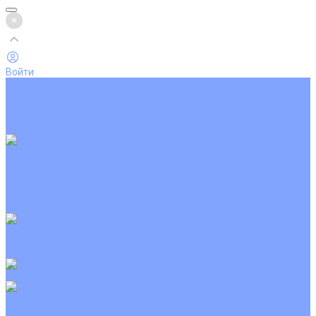
Войти
Каталог товаров
Кондиционеры
Вентиляция
Аксессуары
Обогреватели
Настенные сплит-системы
Инверторные кондиционеры
Неинверторные кондиционеры
Кондиционеры с Wi-Fi управлением
Кондиционеры с сенсором движения
Цветные кондиционеры
Кассетные кондиционеры
Инверторные
Неинверторные
Мобильные кондиционеры
Напольно-потолочные кондиционеры
Инверторные