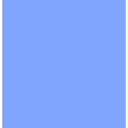
С водяным калорифером
С электрическим калорифером
С рекуператором
Для бассейнов
Вытяжные установки
Бытовые приточные установки
Аксессуары
Wi-Fi модули
Компрессоры
Монтажные комплекты
Пульты управления
Распределительные блоки
Фасадные решетки
Экраны-отражатели
Обогреватели
Тепловые завесы
Без обогрева
На воде
Электрические
О Компании
Новости
Статьи
Сертификаты
Политика конфиденциальности
Реквизиты
Услуги
Монтаж систем кондиционирования
Проектирование систем вентиляции и кондиционирования