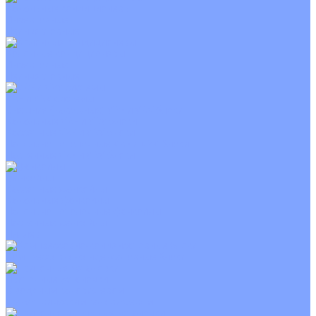
Канальные кондиционеры
Инверторные
Неинверторные
Колонные кондиционеры
Инверторные
Неинверторные
VRF и VRV системы
Внешние (наружные) VRF и VRV блоки
Канальные VRF и VRV блоки
Кассетные VRF и VRV блоки
Напольно потолочные VRF и VRV блоки
Настенные VRF и VRV блоки
Фанкойлы
Кассетные фанкойлы
Канальные фанкойлы
Напольно потолочные фанкойлы
Настенные фанкойлы
Чиллер
Компрессорно-конденсаторные блоки
Приточные установки
С водяным калорифером
С электрическим калорифером