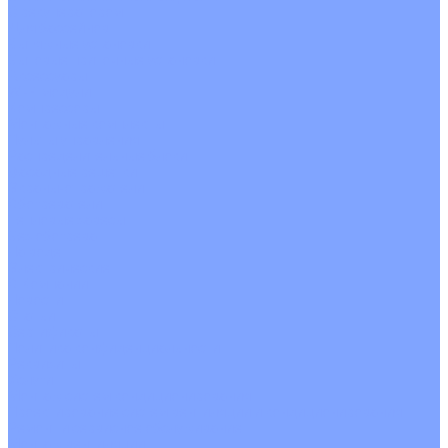
С рекуператором
Для бассейнов
Вытяжные установки
Бытовые приточные установки
Аксессуары
Wi-Fi модули
Компрессоры
Монтажные комплекты
Пульты управления
Распределительные блоки
Фасадные решетки
Экраны-отражатели
Обогреватели
Тепловые завесы
Без обогрева
На воде
Электрические
О Компании
Новости
Статьи
Сертификаты
Политика конфиденциальности
Реквизиты
Услуги
Монтаж систем кондиционирования
Проектирование систем вентиляции и кондиционирования
Ремонт и сервисное обслуживание
Монтаж вентиляции