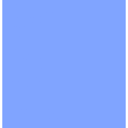
Четырехпоточные
Кругопоточные
Напольно потолочные VRF и VRV блоки
Напольной установки
Потолочной установки
Настенные VRF и VRV блоки
Фанкойлы
Кассетные фанкойлы
Кругопоточные
Однопоточные
Четырехпоточные
Канальные фанкойлы
Вертикальный монтаж
Горизонтальный монтаж
Напольно потолочные фанкойлы
Настенный монтаж
Потолочной монтаж
Универсальный монтаж
Настенные фанкойлы
Чиллер
Компрессорно-конденсаторные блоки
Вентиляция
Приточные установки
С водяным калорифером
С электрическим калорифером
Приточно-вытяжные установки
С водяным калорифером
С электрическим калорифером