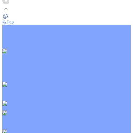
Войти
Каталог товаров
Кондиционеры
Вентиляция
Аксессуары
Обогреватели
Настенные сплит-системы
Инверторные кондиционеры
Неинверторные кондиционеры
Кондиционеры с Wi-Fi управлением
Кондиционеры с сенсором движения
Цветные кондиционеры
Кассетные кондиционеры
Инверторные
Неинверторные
Мобильные кондиционеры
Напольно-потолочные кондиционеры
Инверторные
Неинверторные