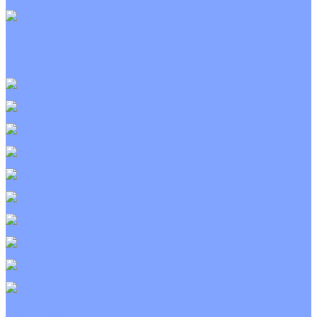
С электрическим калорифером
Приточно-вытяжные установки
С водяным калорифером
С электрическим калорифером
С рекуператором
Для бассейнов
Вытяжные установки
Бытовые приточные установки
Wi-Fi модули
Компрессоры
Монтажные комплекты
Пульты управления
Распределительные блоки
Фасадные решетки
Экраны-отражатели
Тепловые завесы
Без обогрева