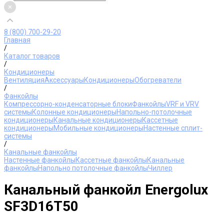
8 (800) 700-29-20
Главная
/
Каталог товаров
/
Кондиционеры
Вентиляция
Аксессуары
Кондиционеры
Обогреватели
/
Фанкойлы
Компрессорно-конденсаторные блоки
Фанкойлы
VRF и VRV
системы
Колонные кондиционеры
Напольно-потолочные
кондиционеры
Канальные кондиционеры
Кассетные
кондиционеры
Мобильные кондиционеры
Настенные сплит-
системы
/
Канальные фанкойлы
Настенные фанкойлы
Кассетные фанкойлы
Канальные
фанкойлы
Напольно потолочные фанкойлы
Чиллер
Канальный фанкойл Energolux
SF3D16T50