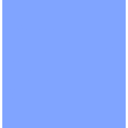
На воде
Электрические
О Компании
Новости
Статьи
Сертификаты
Политика конфиденциальности
Реквизиты
Услуги
Монтаж систем кондиционирования
Проектирование систем вентиляции и кондиционирования
Ремонт и сервисное обслуживание
Монтаж вентиляции
Покупателям
Действия при поломке
Обмен и возврат
Оферта
Пользовательское соглашение
Сервисные центры
Оплата
Доставка
Контакты
...
Каталог товаров
Кондиционеры
Настенные сплит-системы
Инверторные кондиционеры
Неинверторные кондиционеры