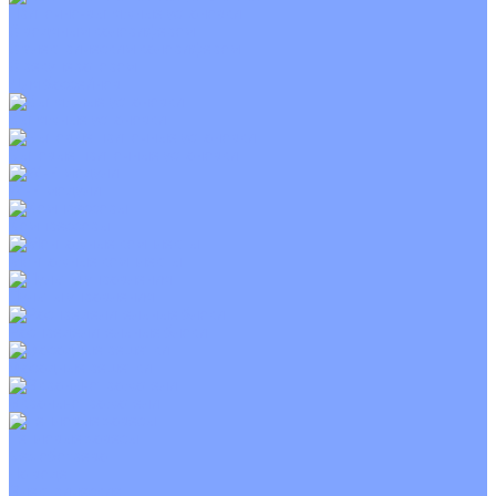
Приточно-вытяжные установки
С водяным калорифером
С электрическим калорифером
С рекуператором
Для бассейнов
Вытяжные установки
Бытовые приточные установки
Wi-Fi модули
Компрессоры
Монтажные комплекты
Пульты управления
Распределительные блоки
Фасадные решетки
Экраны-отражатели
Тепловые завесы
Без обогрева
На воде
Электрические