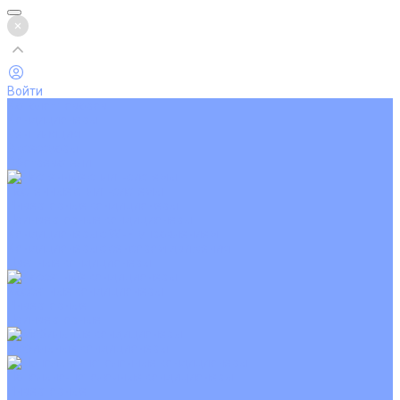
Войти
Каталог товаров
Кондиционеры
Вентиляция
Аксессуары
Обогреватели
Настенные сплит-системы
Инверторные кондиционеры
Неинверторные кондиционеры
Кондиционеры с Wi-Fi управлением
Кондиционеры с сенсором движения
Цветные кондиционеры
Кассетные кондиционеры
Инверторные
Неинверторные
Мобильные кондиционеры
Напольно-потолочные кондиционеры
Инверторные