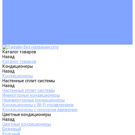
Покупателям
Действия при поломке
Обмен и возврат
Оферта
Пользовательское соглашение
Сервисные центры
Оплата
Доставка
Контакты
Каталог товаров
Назад
Каталог товаров
Кондиционеры
Назад
Кондиционеры
Настенные сплит-системы
Назад
Настенные сплит-системы
Инверторные кондиционеры
Неинверторные кондиционеры
Кондиционеры с Wi-Fi управлением
Кондиционеры с сенсором движения
Цветные кондиционеры
Назад
Цветные кондиционеры
Бежевый
Красный