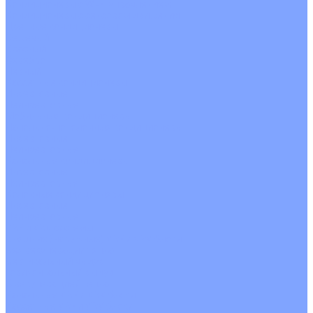
Кондиционеры с Wi-Fi управлением
Кондиционеры с сенсором движения
Цветные кондиционеры
Бежевый
Красный
Серебро
Черный
Кассетные кондиционеры
Инверторные
Неинверторные
Мобильные кондиционеры
Напольно-потолочные кондиционеры
Инверторные
Неинверторные
Канальные кондиционеры
Инверторные
Неинверторные
Колонные кондиционеры
Инверторные
Неинверторные
VRF и VRV системы
Внешние (наружные) VRF и VRV блоки
Без рекуперации тепла
Вертикальный выдув
Горизонтальный выдув
С рекуперацией тепла
Канальные VRF и VRV блоки
Кассетные VRF и VRV блоки