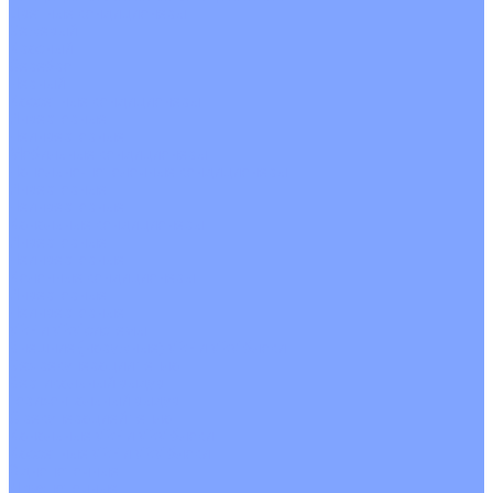
Цветные кондиционеры
Бежевый
Красный
Серебро
Черный
Кассетные кондиционеры
Инверторные
Неинверторные
Мобильные кондиционеры
Напольно-потолочные кондиционеры
Инверторные
Неинверторные
Канальные кондиционеры
Инверторные
Неинверторные
Колонные кондиционеры
Инверторные
Неинверторные
VRF и VRV системы
Внешние (наружные) VRF и VRV блоки
Без рекуперации тепла
Вертикальный выдув
Горизонтальный выдув
С рекуперацией тепла
Канальные VRF и VRV блоки
Кассетные VRF и VRV блоки
Однопоточные
Двухпоточные