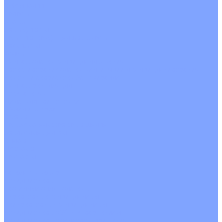
О Компании
Новости
Статьи
Сертификаты
Политика конфиденциальности
Реквизиты
Услуги
Монтаж систем кондиционирования
Проектирование систем вентиляции и кондиционирования
Ремонт и сервисное обслуживание
Монтаж вентиляции
Покупателям
Действия при поломке
Обмен и возврат
Оферта
Пользовательское соглашение
Сервисные центры
Оплата
Доставка
Контакты
...
Каталог товаров
Кондиционеры
Настенные сплит-системы
Инверторные кондиционеры
Неинверторные кондиционеры
Кондиционеры с Wi-Fi управлением
Кондиционеры с сенсором движения