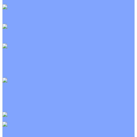
Неинверторные
Канальные кондиционеры
Инверторные
Неинверторные
Колонные кондиционеры
Инверторные
Неинверторные
VRF и VRV системы
Внешние (наружные) VRF и VRV блоки
Канальные VRF и VRV блоки
Кассетные VRF и VRV блоки
Напольно потолочные VRF и VRV блоки
Настенные VRF и VRV блоки
Фанкойлы
Кассетные фанкойлы
Канальные фанкойлы
Напольно потолочные фанкойлы
Настенные фанкойлы
Чиллер
Компрессорно-конденсаторные блоки
Приточные установки
С водяным калорифером