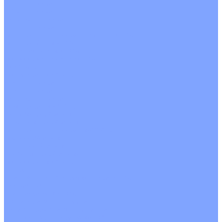
Однопоточные
Двухпоточные
Четырехпоточные
Кругопоточные
Напольно потолочные VRF и VRV блоки
Напольной установки
Потолочной установки
Настенные VRF и VRV блоки
Фанкойлы
Кассетные фанкойлы
Кругопоточные
Однопоточные
Четырехпоточные
Канальные фанкойлы
Вертикальный монтаж
Горизонтальный монтаж
Напольно потолочные фанкойлы
Настенный монтаж
Потолочной монтаж
Универсальный монтаж
Настенные фанкойлы
Чиллер
Компрессорно-конденсаторные блоки
Вентиляция
Приточные установки
С водяным калорифером
С электрическим калорифером
Приточно-вытяжные установки