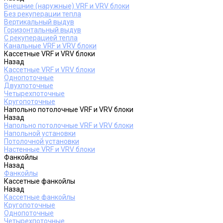
Внешние (наружные) VRF и VRV блоки
Без рекуперации тепла
Вертикальный выдув
Горизонтальный выдув
С рекуперацией тепла
Канальные VRF и VRV блоки
Кассетные VRF и VRV блоки
Назад
Кассетные VRF и VRV блоки
Однопоточные
Двухпоточные
Четырехпоточные
Кругопоточные
Напольно потолочные VRF и VRV блоки
Назад
Напольно потолочные VRF и VRV блоки
Напольной установки
Потолочной установки
Настенные VRF и VRV блоки
Фанкойлы
Назад
Фанкойлы
Кассетные фанкойлы
Назад
Кассетные фанкойлы
Кругопоточные
Однопоточные
Четырехпоточные