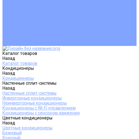
Покупателям
Действия при поломке
Обмен и возврат
Оферта
Пользовательское соглашение
Сервисные центры
Оплата
Доставка
Контакты
Каталог товаров
Назад
Каталог товаров
Кондиционеры
Назад
Кондиционеры
Настенные сплит-системы
Назад
Настенные сплит-системы
Инверторные кондиционеры
Неинверторные кондиционеры
Кондиционеры с Wi-Fi управлением
Кондиционеры с сенсором движения
Цветные кондиционеры
Назад
Цветные кондиционеры
Бежевый
Красный