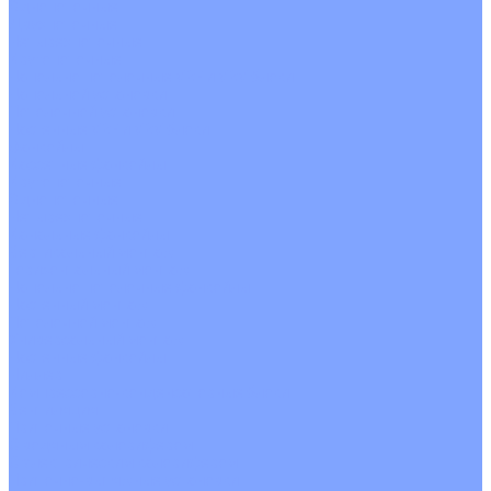
Однопоточные
Двухпоточные
Четырехпоточные
Кругопоточные
Напольно потолочные VRF и VRV блоки
Напольной установки
Потолочной установки
Настенные VRF и VRV блоки
Фанкойлы
Кассетные фанкойлы
Кругопоточные
Однопоточные
Четырехпоточные
Канальные фанкойлы
Вертикальный монтаж
Горизонтальный монтаж
Напольно потолочные фанкойлы
Настенный монтаж
Потолочной монтаж
Универсальный монтаж
Настенные фанкойлы
Чиллер
Компрессорно-конденсаторные блоки
Вентиляция
Приточные установки
С водяным калорифером
С электрическим калорифером
Приточно-вытяжные установки