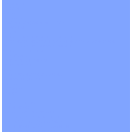
О Компании
Новости
Статьи
Сертификаты
Политика конфиденциальности
Реквизиты
Услуги
Монтаж систем кондиционирования
Проектирование систем вентиляции и кондиционирования
Ремонт и сервисное обслуживание
Монтаж вентиляции
Покупателям
Действия при поломке
Обмен и возврат
Оферта
Пользовательское соглашение
Сервисные центры
Оплата
Доставка
Контакты
...
Каталог товаров
Кондиционеры
Настенные сплит-системы
Инверторные кондиционеры
Неинверторные кондиционеры
Кондиционеры с Wi-Fi управлением
Кондиционеры с сенсором движения