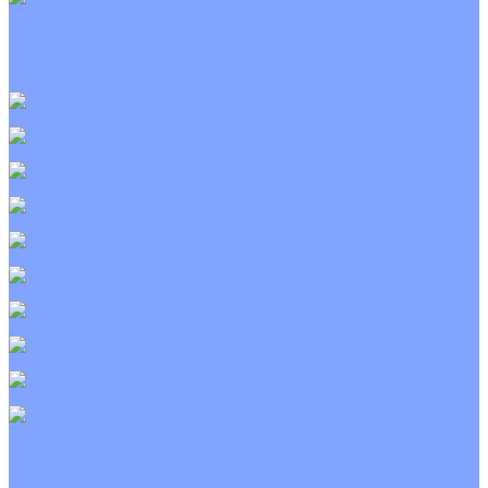
Приточно-вытяжные установки
С водяным калорифером
С электрическим калорифером
С рекуператором
Для бассейнов
Вытяжные установки
Бытовые приточные установки
Wi-Fi модули
Компрессоры
Монтажные комплекты
Пульты управления
Распределительные блоки
Фасадные решетки
Экраны-отражатели
Тепловые завесы
Без обогрева
На воде
Электрические