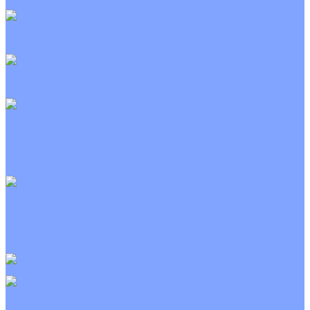
Неинверторные
Канальные кондиционеры
Инверторные
Неинверторные
Колонные кондиционеры
Инверторные
Неинверторные
VRF и VRV системы
Внешние (наружные) VRF и VRV блоки
Канальные VRF и VRV блоки
Кассетные VRF и VRV блоки
Напольно потолочные VRF и VRV блоки
Настенные VRF и VRV блоки
Фанкойлы
Кассетные фанкойлы
Канальные фанкойлы
Напольно потолочные фанкойлы
Настенные фанкойлы
Чиллер
Компрессорно-конденсаторные блоки
Приточные установки
С водяным калорифером