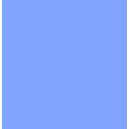
Цветные кондиционеры
Бежевый
Красный
Серебро
Черный
Кассетные кондиционеры
Инверторные
Неинверторные
Мобильные кондиционеры
Напольно-потолочные кондиционеры
Инверторные
Неинверторные
Канальные кондиционеры
Инверторные
Неинверторные
Колонные кондиционеры
Инверторные
Неинверторные
VRF и VRV системы
Внешние (наружные) VRF и VRV блоки
Без рекуперации тепла
Вертикальный выдув
Горизонтальный выдув
С рекуперацией тепла
Канальные VRF и VRV блоки
Кассетные VRF и VRV блоки
Однопоточные
Двухпоточные