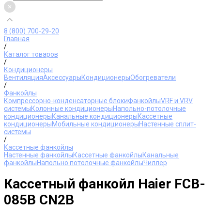
8 (800) 700-29-20
Главная
/
Каталог товаров
/
Кондиционеры
Вентиляция
Аксессуары
Кондиционеры
Обогреватели
/
Фанкойлы
Компрессорно-конденсаторные блоки
Фанкойлы
VRF и VRV
системы
Колонные кондиционеры
Напольно-потолочные
кондиционеры
Канальные кондиционеры
Кассетные
кондиционеры
Мобильные кондиционеры
Настенные сплит-
системы
/
Кассетные фанкойлы
Настенные фанкойлы
Кассетные фанкойлы
Канальные
фанкойлы
Напольно потолочные фанкойлы
Чиллер
Кассетный фанкойл Haier FCB-
085B CN2B