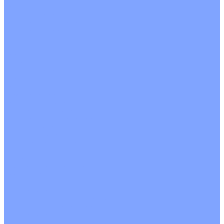
Четырехпоточные
Кругопоточные
Напольно потолочные VRF и VRV блоки
Напольной установки
Потолочной установки
Настенные VRF и VRV блоки
Фанкойлы
Кассетные фанкойлы
Кругопоточные
Однопоточные
Четырехпоточные
Канальные фанкойлы
Вертикальный монтаж
Горизонтальный монтаж
Напольно потолочные фанкойлы
Настенный монтаж
Потолочной монтаж
Универсальный монтаж
Настенные фанкойлы
Чиллер
Компрессорно-конденсаторные блоки
Вентиляция
Приточные установки
С водяным калорифером
С электрическим калорифером
Приточно-вытяжные установки
С водяным калорифером
С электрическим калорифером