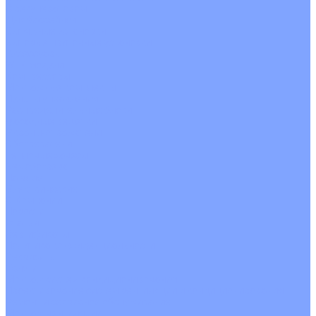
С рекуператором
Для бассейнов
Вытяжные установки
Бытовые приточные установки
Аксессуары
Wi-Fi модули
Компрессоры
Монтажные комплекты
Пульты управления
Распределительные блоки
Фасадные решетки
Экраны-отражатели
Обогреватели
Тепловые завесы
Без обогрева
На воде
Электрические
О Компании
Новости
Статьи
Сертификаты
Политика конфиденциальности
Реквизиты
Услуги
Монтаж систем кондиционирования
Проектирование систем вентиляции и кондиционирования
Ремонт и сервисное обслуживание
Монтаж вентиляции