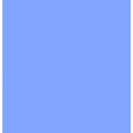
Кондиционеры с Wi-Fi управлением
Кондиционеры с сенсором движения
Цветные кондиционеры
Бежевый
Красный
Серебро
Черный
Кассетные кондиционеры
Инверторные
Неинверторные
Мобильные кондиционеры
Напольно-потолочные кондиционеры
Инверторные
Неинверторные
Канальные кондиционеры
Инверторные
Неинверторные
Колонные кондиционеры
Инверторные
Неинверторные
VRF и VRV системы
Внешние (наружные) VRF и VRV блоки
Без рекуперации тепла
Вертикальный выдув
Горизонтальный выдув
С рекуперацией тепла
Канальные VRF и VRV блоки
Кассетные VRF и VRV блоки