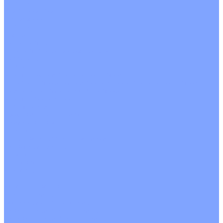
На воде
Электрические
О Компании
Новости
Статьи
Сертификаты
Политика конфиденциальности
Реквизиты
Услуги
Монтаж систем кондиционирования
Проектирование систем вентиляции и кондиционирования
Ремонт и сервисное обслуживание
Монтаж вентиляции
Покупателям
Действия при поломке
Обмен и возврат
Оферта
Пользовательское соглашение
Сервисные центры
Оплата
Доставка
Контакты
...
Каталог товаров
Кондиционеры
Настенные сплит-системы
Инверторные кондиционеры
Неинверторные кондиционеры