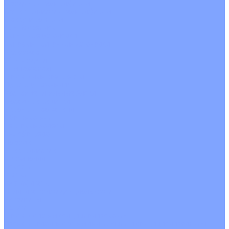
С водяным калорифером
С электрическим калорифером
С рекуператором
Для бассейнов
Вытяжные установки
Бытовые приточные установки
Аксессуары
Wi-Fi модули
Компрессоры
Монтажные комплекты
Пульты управления
Распределительные блоки
Фасадные решетки
Экраны-отражатели
Обогреватели
Тепловые завесы
Без обогрева
На воде
Электрические
О Компании
Новости
Статьи
Сертификаты
Политика конфиденциальности
Реквизиты
Услуги
Монтаж систем кондиционирования
Проектирование систем вентиляции и кондиционирования