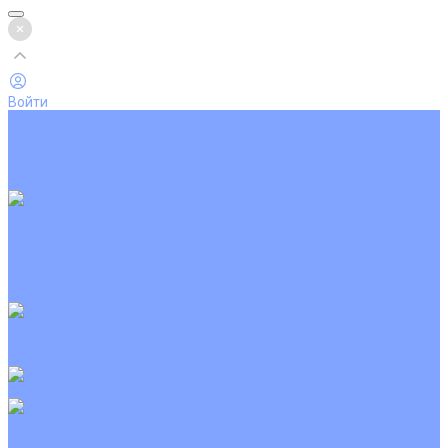
Войти
Каталог товаров
Кондиционеры
Вентиляция
Аксессуары
Обогреватели
Настенные сплит-системы
Инверторные кондиционеры
Неинверторные кондиционеры
Кондиционеры с Wi-Fi управлением
Кондиционеры с сенсором движения
Цветные кондиционеры
Кассетные кондиционеры
Инверторные
Неинверторные
Мобильные кондиционеры
Напольно-потолочные кондиционеры
Инверторные