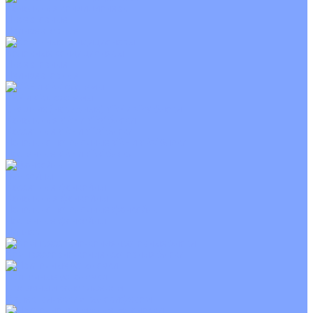
Канальные кондиционеры
Инверторные
Неинверторные
Колонные кондиционеры
Инверторные
Неинверторные
VRF и VRV системы
Внешние (наружные) VRF и VRV блоки
Канальные VRF и VRV блоки
Кассетные VRF и VRV блоки
Напольно потолочные VRF и VRV блоки
Настенные VRF и VRV блоки
Фанкойлы
Кассетные фанкойлы
Канальные фанкойлы
Напольно потолочные фанкойлы
Настенные фанкойлы
Чиллер
Компрессорно-конденсаторные блоки
Приточные установки
С водяным калорифером
С электрическим калорифером