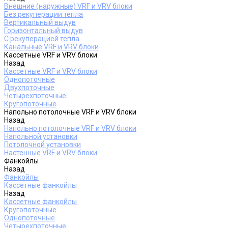
Внешние (наружные) VRF и VRV блоки
Без рекуперации тепла
Вертикальный выдув
Горизонтальный выдув
С рекуперацией тепла
Канальные VRF и VRV блоки
Кассетные VRF и VRV блоки
Назад
Кассетные VRF и VRV блоки
Однопоточные
Двухпоточные
Четырехпоточные
Кругопоточные
Напольно потолочные VRF и VRV блоки
Назад
Напольно потолочные VRF и VRV блоки
Напольной установки
Потолочной установки
Настенные VRF и VRV блоки
Фанкойлы
Назад
Фанкойлы
Кассетные фанкойлы
Назад
Кассетные фанкойлы
Кругопоточные
Однопоточные
Четырехпоточные