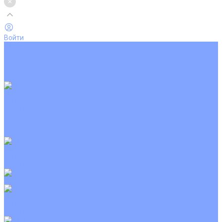
Войти
Каталог товаров
Кондиционеры
Вентиляция
Аксессуары
Обогреватели
Настенные сплит-системы
Инверторные кондиционеры
Неинверторные кондиционеры
Кондиционеры с Wi-Fi управлением
Кондиционеры с сенсором движения
Цветные кондиционеры
Кассетные кондиционеры
Инверторные
Неинверторные
Мобильные кондиционеры
Напольно-потолочные кондиционеры
Инверторные
Неинверторные