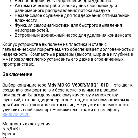
Беспроводной пульт управления для удобства.
Автоматическая работа воздушных заслонок для
равномерного распределения потока воздуха.
Независимое осушение для поддержания оптимальной
влажности.
Функция самодиагностики для быстрого выявления
неисправностей.
Встроенный дренажный насос для удаления конденсата.
Корпус устройства выполнен из пластика и стали с
гальваническим покрытием, что обеспечивает долговечность и
надежность. Компактные размеры (высота, ширина и глубина в
мм) позволяют легко установить его даже в ограниченных
пространствах.
Заключение
Выбор кондиционера
Mdv MDKC-V600R/MBQ1-01D
— это шаг к
созданию комфортного и безопасного климата в вашем
помещении. Благодаря высокому качеству и множеству
функций, этот кондиционер станет надежным помощником как
для бизнеса, так и для частных лиц. Не упустите возможность
улучшить свой комфорт — свяжитесь с нами по телефону:
88007002920
.
Мощность охлаждения
5-5,9 кВт
Бренд