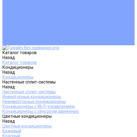
Покупателям
Действия при поломке
Обмен и возврат
Оферта
Пользовательское соглашение
Сервисные центры
Оплата
Доставка
Контакты
Каталог товаров
Назад
Каталог товаров
Кондиционеры
Назад
Кондиционеры
Настенные сплит-системы
Назад
Настенные сплит-системы
Инверторные кондиционеры
Неинверторные кондиционеры
Кондиционеры с Wi-Fi управлением
Кондиционеры с сенсором движения
Цветные кондиционеры
Назад
Цветные кондиционеры
Бежевый
Красный