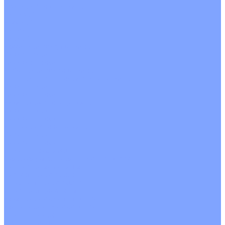
Цветные кондиционеры
Бежевый
Красный
Серебро
Черный
Кассетные кондиционеры
Инверторные
Неинверторные
Мобильные кондиционеры
Напольно-потолочные кондиционеры
Инверторные
Неинверторные
Канальные кондиционеры
Инверторные
Неинверторные
Колонные кондиционеры
Инверторные
Неинверторные
VRF и VRV системы
Внешние (наружные) VRF и VRV блоки
Без рекуперации тепла
Вертикальный выдув
Горизонтальный выдув
С рекуперацией тепла
Канальные VRF и VRV блоки
Кассетные VRF и VRV блоки
Однопоточные
Двухпоточные