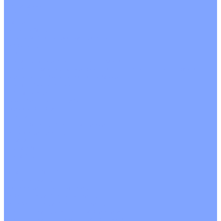
О Компании
Новости
Статьи
Сертификаты
Политика конфиденциальности
Реквизиты
Услуги
Монтаж систем кондиционирования
Проектирование систем вентиляции и кондиционирования
Ремонт и сервисное обслуживание
Монтаж вентиляции
Покупателям
Действия при поломке
Обмен и возврат
Оферта
Пользовательское соглашение
Сервисные центры
Оплата
Доставка
Контакты
...
Каталог товаров
Кондиционеры
Настенные сплит-системы
Инверторные кондиционеры
Неинверторные кондиционеры
Кондиционеры с Wi-Fi управлением
Кондиционеры с сенсором движения