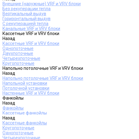
Внешние (наружные) VRF и VRV блоки
Без рекуперации тепла
Вертикальный выдув
Горизонтальный выдув
С рекуперацией тепла
Канальные VRF и VRV блоки
Кассетные VRF и VRV блоки
Назад
Кассетные VRF и VRV блоки
Однопоточные
Двухпоточные
Четырехпоточные
Кругопоточные
Напольно потолочные VRF и VRV блоки
Назад
Напольно потолочные VRF и VRV блоки
Напольной установки
Потолочной установки
Настенные VRF и VRV блоки
Фанкойлы
Назад
Фанкойлы
Кассетные фанкойлы
Назад
Кассетные фанкойлы
Кругопоточные
Однопоточные
Четырехпоточные