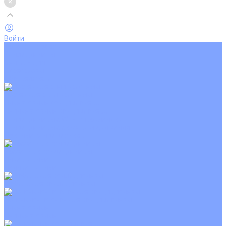
Войти
Каталог товаров
Кондиционеры
Вентиляция
Аксессуары
Обогреватели
Настенные сплит-системы
Инверторные кондиционеры
Неинверторные кондиционеры
Кондиционеры с Wi-Fi управлением
Кондиционеры с сенсором движения
Цветные кондиционеры
Кассетные кондиционеры
Инверторные
Неинверторные
Мобильные кондиционеры
Напольно-потолочные кондиционеры
Инверторные
Неинверторные