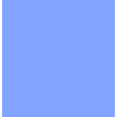
Кондиционеры с Wi-Fi управлением
Кондиционеры с сенсором движения
Цветные кондиционеры
Бежевый
Красный
Серебро
Черный
Кассетные кондиционеры
Инверторные
Неинверторные
Мобильные кондиционеры
Напольно-потолочные кондиционеры
Инверторные
Неинверторные
Канальные кондиционеры
Инверторные
Неинверторные
Колонные кондиционеры
Инверторные
Неинверторные
VRF и VRV системы
Внешние (наружные) VRF и VRV блоки
Без рекуперации тепла
Вертикальный выдув
Горизонтальный выдув
С рекуперацией тепла
Канальные VRF и VRV блоки
Кассетные VRF и VRV блоки