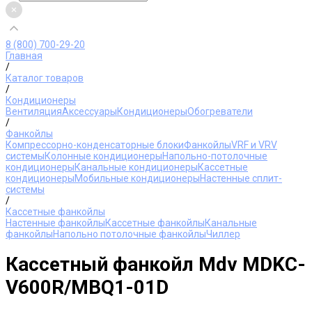
8 (800) 700-29-20
Главная
/
Каталог товаров
/
Кондиционеры
Вентиляция
Аксессуары
Кондиционеры
Обогреватели
/
Фанкойлы
Компрессорно-конденсаторные блоки
Фанкойлы
VRF и VRV
системы
Колонные кондиционеры
Напольно-потолочные
кондиционеры
Канальные кондиционеры
Кассетные
кондиционеры
Мобильные кондиционеры
Настенные сплит-
системы
/
Кассетные фанкойлы
Настенные фанкойлы
Кассетные фанкойлы
Канальные
фанкойлы
Напольно потолочные фанкойлы
Чиллер
Кассетный фанкойл Mdv MDKC-
V600R/MBQ1-01D