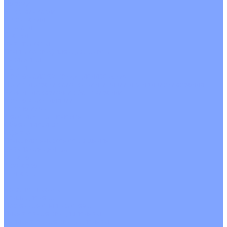
На воде
Электрические
О Компании
Новости
Статьи
Сертификаты
Политика конфиденциальности
Реквизиты
Услуги
Монтаж систем кондиционирования
Проектирование систем вентиляции и кондиционирования
Ремонт и сервисное обслуживание
Монтаж вентиляции
Покупателям
Действия при поломке
Обмен и возврат
Оферта
Пользовательское соглашение
Сервисные центры
Оплата
Доставка
Контакты
...
Каталог товаров
Кондиционеры
Настенные сплит-системы
Инверторные кондиционеры
Неинверторные кондиционеры