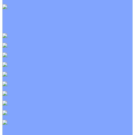
С электрическим калорифером
Приточно-вытяжные установки
С водяным калорифером
С электрическим калорифером
С рекуператором
Для бассейнов
Вытяжные установки
Бытовые приточные установки
Wi-Fi модули
Компрессоры
Монтажные комплекты
Пульты управления
Распределительные блоки
Фасадные решетки
Экраны-отражатели
Тепловые завесы
Без обогрева