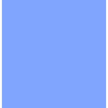
С водяным калорифером
С электрическим калорифером
С рекуператором
Для бассейнов
Вытяжные установки
Бытовые приточные установки
Аксессуары
Wi-Fi модули
Компрессоры
Монтажные комплекты
Пульты управления
Распределительные блоки
Фасадные решетки
Экраны-отражатели
Обогреватели
Тепловые завесы
Без обогрева
На воде
Электрические
О Компании
Новости
Статьи
Сертификаты
Политика конфиденциальности
Реквизиты
Услуги
Монтаж систем кондиционирования
Проектирование систем вентиляции и кондиционирования