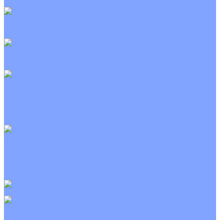
Неинверторные
Канальные кондиционеры
Инверторные
Неинверторные
Колонные кондиционеры
Инверторные
Неинверторные
VRF и VRV системы
Внешние (наружные) VRF и VRV блоки
Канальные VRF и VRV блоки
Кассетные VRF и VRV блоки
Напольно потолочные VRF и VRV блоки
Настенные VRF и VRV блоки
Фанкойлы
Кассетные фанкойлы
Канальные фанкойлы
Напольно потолочные фанкойлы
Настенные фанкойлы
Чиллер
Компрессорно-конденсаторные блоки
Приточные установки
С водяным калорифером