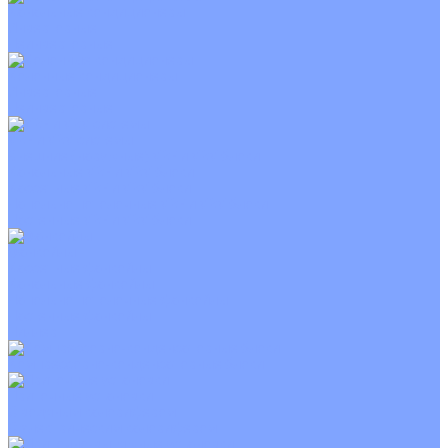
Канальные кондиционеры
Инверторные
Неинверторные
Колонные кондиционеры
Инверторные
Неинверторные
VRF и VRV системы
Внешние (наружные) VRF и VRV блоки
Канальные VRF и VRV блоки
Кассетные VRF и VRV блоки
Напольно потолочные VRF и VRV блоки
Настенные VRF и VRV блоки
Фанкойлы
Кассетные фанкойлы
Канальные фанкойлы
Напольно потолочные фанкойлы
Настенные фанкойлы
Чиллер
Компрессорно-конденсаторные блоки
Приточные установки
С водяным калорифером
С электрическим калорифером