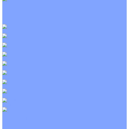
Приточно-вытяжные установки
С водяным калорифером
С электрическим калорифером
С рекуператором
Для бассейнов
Вытяжные установки
Бытовые приточные установки
Wi-Fi модули
Компрессоры
Монтажные комплекты
Пульты управления
Распределительные блоки
Фасадные решетки
Экраны-отражатели
Тепловые завесы
Без обогрева
На воде
Электрические