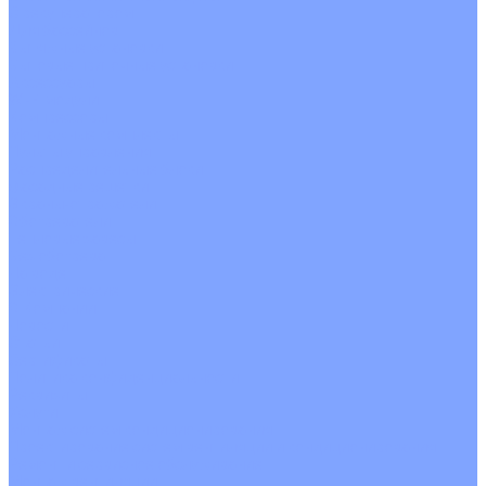
С рекуператором
Для бассейнов
Вытяжные установки
Бытовые приточные установки
Аксессуары
Wi-Fi модули
Компрессоры
Монтажные комплекты
Пульты управления
Распределительные блоки
Фасадные решетки
Экраны-отражатели
Обогреватели
Тепловые завесы
Без обогрева
На воде
Электрические
О Компании
Новости
Статьи
Сертификаты
Политика конфиденциальности
Реквизиты
Услуги
Монтаж систем кондиционирования
Проектирование систем вентиляции и кондиционирования
Ремонт и сервисное обслуживание
Монтаж вентиляции