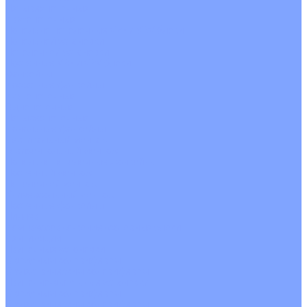
Четырехпоточные
Кругопоточные
Напольно потолочные VRF и VRV блоки
Напольной установки
Потолочной установки
Настенные VRF и VRV блоки
Фанкойлы
Кассетные фанкойлы
Кругопоточные
Однопоточные
Четырехпоточные
Канальные фанкойлы
Вертикальный монтаж
Горизонтальный монтаж
Напольно потолочные фанкойлы
Настенный монтаж
Потолочной монтаж
Универсальный монтаж
Настенные фанкойлы
Чиллер
Компрессорно-конденсаторные блоки
Вентиляция
Приточные установки
С водяным калорифером
С электрическим калорифером
Приточно-вытяжные установки
С водяным калорифером
С электрическим калорифером