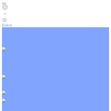
Войти
Каталог товаров
Кондиционеры
Вентиляция
Аксессуары
Обогреватели
Настенные сплит-системы
Инверторные кондиционеры
Неинверторные кондиционеры
Кондиционеры с Wi-Fi управлением
Кондиционеры с сенсором движения
Цветные кондиционеры
Кассетные кондиционеры
Инверторные
Неинверторные
Мобильные кондиционеры
Напольно-потолочные кондиционеры
Инверторные