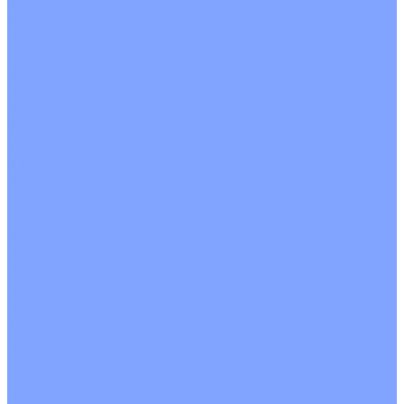
Однопоточные
Двухпоточные
Четырехпоточные
Кругопоточные
Напольно потолочные VRF и VRV блоки
Напольной установки
Потолочной установки
Настенные VRF и VRV блоки
Фанкойлы
Кассетные фанкойлы
Кругопоточные
Однопоточные
Четырехпоточные
Канальные фанкойлы
Вертикальный монтаж
Горизонтальный монтаж
Напольно потолочные фанкойлы
Настенный монтаж
Потолочной монтаж
Универсальный монтаж
Настенные фанкойлы
Чиллер
Компрессорно-конденсаторные блоки
Вентиляция
Приточные установки
С водяным калорифером
С электрическим калорифером
Приточно-вытяжные установки