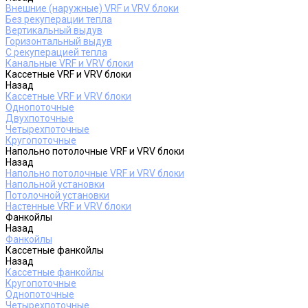
Внешние (наружные) VRF и VRV блоки
Без рекуперации тепла
Вертикальный выдув
Горизонтальный выдув
С рекуперацией тепла
Канальные VRF и VRV блоки
Кассетные VRF и VRV блоки
Назад
Кассетные VRF и VRV блоки
Однопоточные
Двухпоточные
Четырехпоточные
Кругопоточные
Напольно потолочные VRF и VRV блоки
Назад
Напольно потолочные VRF и VRV блоки
Напольной установки
Потолочной установки
Настенные VRF и VRV блоки
Фанкойлы
Назад
Фанкойлы
Кассетные фанкойлы
Назад
Кассетные фанкойлы
Кругопоточные
Однопоточные
Четырехпоточные