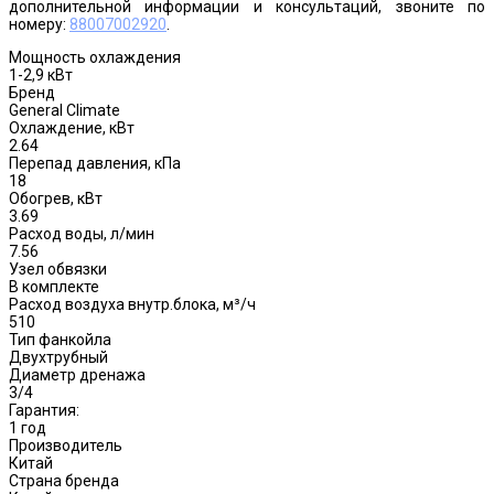
дополнительной информации и консультаций, звоните по
номеру:
88007002920
.
Мощность охлаждения
1-2,9 кВт
Бренд
General Climate
Охлаждение, кВт
2.64
Перепад давления, кПа
18
Обогрев, кВт
3.69
Расход воды, л/мин
7.56
Узел обвязки
В комплекте
Расход воздуха внутр.блока, м³/ч
510
Тип фанкойла
Двухтрубный
Диаметр дренажа
3/4
Гарантия:
1 год
Производитель
Китай
Страна бренда