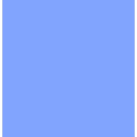
На воде
Электрические
О Компании
Новости
Статьи
Сертификаты
Политика конфиденциальности
Реквизиты
Услуги
Монтаж систем кондиционирования
Проектирование систем вентиляции и кондиционирования
Ремонт и сервисное обслуживание
Монтаж вентиляции
Покупателям
Действия при поломке
Обмен и возврат
Оферта
Пользовательское соглашение
Сервисные центры
Оплата
Доставка
Контакты
...
Каталог товаров
Кондиционеры
Настенные сплит-системы
Инверторные кондиционеры
Неинверторные кондиционеры