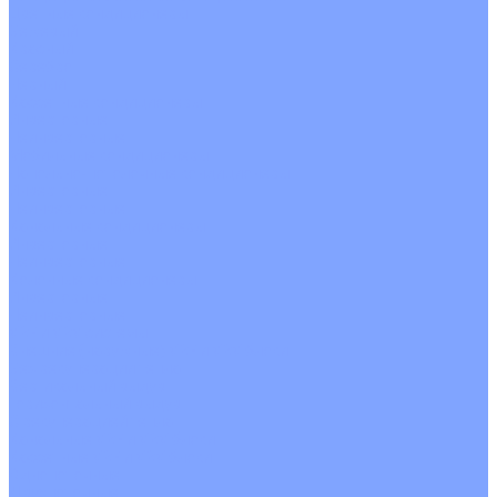
Цветные кондиционеры
Бежевый
Красный
Серебро
Черный
Кассетные кондиционеры
Инверторные
Неинверторные
Мобильные кондиционеры
Напольно-потолочные кондиционеры
Инверторные
Неинверторные
Канальные кондиционеры
Инверторные
Неинверторные
Колонные кондиционеры
Инверторные
Неинверторные
VRF и VRV системы
Внешние (наружные) VRF и VRV блоки
Без рекуперации тепла
Вертикальный выдув
Горизонтальный выдув
С рекуперацией тепла
Канальные VRF и VRV блоки
Кассетные VRF и VRV блоки
Однопоточные
Двухпоточные