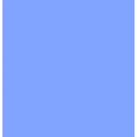
Четырехпоточные
Кругопоточные
Напольно потолочные VRF и VRV блоки
Напольной установки
Потолочной установки
Настенные VRF и VRV блоки
Фанкойлы
Кассетные фанкойлы
Кругопоточные
Однопоточные
Четырехпоточные
Канальные фанкойлы
Вертикальный монтаж
Горизонтальный монтаж
Напольно потолочные фанкойлы
Настенный монтаж
Потолочной монтаж
Универсальный монтаж
Настенные фанкойлы
Чиллер
Компрессорно-конденсаторные блоки
Вентиляция
Приточные установки
С водяным калорифером
С электрическим калорифером
Приточно-вытяжные установки
С водяным калорифером
С электрическим калорифером