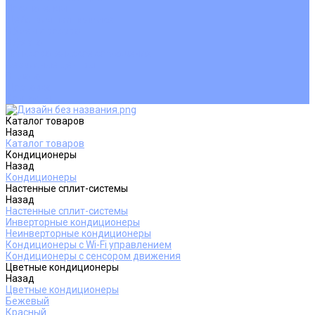
Покупателям
Действия при поломке
Обмен и возврат
Оферта
Пользовательское соглашение
Сервисные центры
Оплата
Доставка
Контакты
Каталог товаров
Назад
Каталог товаров
Кондиционеры
Назад
Кондиционеры
Настенные сплит-системы
Назад
Настенные сплит-системы
Инверторные кондиционеры
Неинверторные кондиционеры
Кондиционеры с Wi-Fi управлением
Кондиционеры с сенсором движения
Цветные кондиционеры
Назад
Цветные кондиционеры
Бежевый
Красный