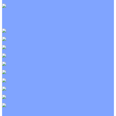
С электрическим калорифером
Приточно-вытяжные установки
С водяным калорифером
С электрическим калорифером
С рекуператором
Для бассейнов
Вытяжные установки
Бытовые приточные установки
Wi-Fi модули
Компрессоры
Монтажные комплекты
Пульты управления
Распределительные блоки
Фасадные решетки
Экраны-отражатели
Тепловые завесы
Без обогрева