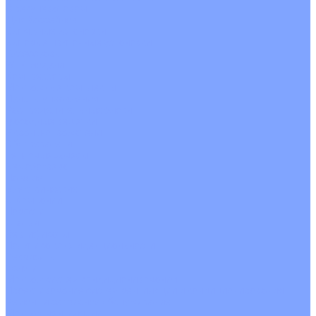
С рекуператором
Для бассейнов
Вытяжные установки
Бытовые приточные установки
Аксессуары
Wi-Fi модули
Компрессоры
Монтажные комплекты
Пульты управления
Распределительные блоки
Фасадные решетки
Экраны-отражатели
Обогреватели
Тепловые завесы
Без обогрева
На воде
Электрические
О Компании
Новости
Статьи
Сертификаты
Политика конфиденциальности
Реквизиты
Услуги
Монтаж систем кондиционирования
Проектирование систем вентиляции и кондиционирования
Ремонт и сервисное обслуживание
Монтаж вентиляции