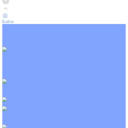
Войти
Каталог товаров
Кондиционеры
Вентиляция
Аксессуары
Обогреватели
Настенные сплит-системы
Инверторные кондиционеры
Неинверторные кондиционеры
Кондиционеры с Wi-Fi управлением
Кондиционеры с сенсором движения
Цветные кондиционеры
Кассетные кондиционеры
Инверторные
Неинверторные
Мобильные кондиционеры
Напольно-потолочные кондиционеры
Инверторные
Неинверторные