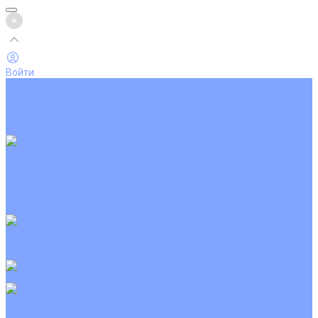
Войти
Каталог товаров
Кондиционеры
Вентиляция
Аксессуары
Обогреватели
Настенные сплит-системы
Инверторные кондиционеры
Неинверторные кондиционеры
Кондиционеры с Wi-Fi управлением
Кондиционеры с сенсором движения
Цветные кондиционеры
Кассетные кондиционеры
Инверторные
Неинверторные
Мобильные кондиционеры
Напольно-потолочные кондиционеры
Инверторные