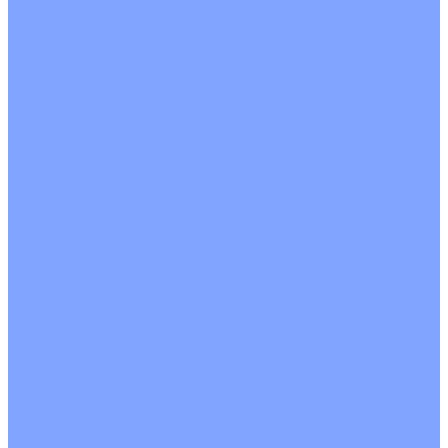
Кондиционеры с Wi-Fi управлением
Кондиционеры с сенсором движения
Цветные кондиционеры
Бежевый
Красный
Серебро
Черный
Кассетные кондиционеры
Инверторные
Неинверторные
Мобильные кондиционеры
Напольно-потолочные кондиционеры
Инверторные
Неинверторные
Канальные кондиционеры
Инверторные
Неинверторные
Колонные кондиционеры
Инверторные
Неинверторные
VRF и VRV системы
Внешние (наружные) VRF и VRV блоки
Без рекуперации тепла
Вертикальный выдув
Горизонтальный выдув
С рекуперацией тепла
Канальные VRF и VRV блоки
Кассетные VRF и VRV блоки