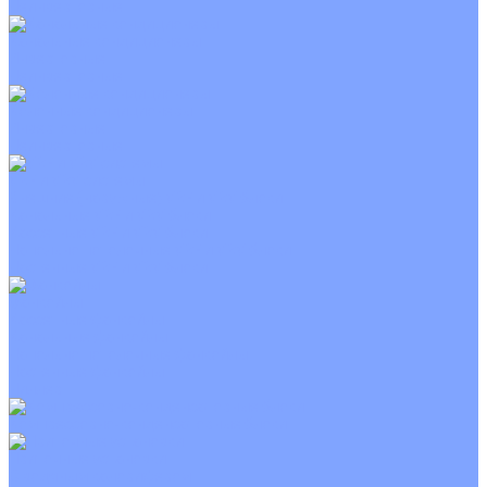
Неинверторные
Канальные кондиционеры
Инверторные
Неинверторные
Колонные кондиционеры
Инверторные
Неинверторные
VRF и VRV системы
Внешние (наружные) VRF и VRV блоки
Канальные VRF и VRV блоки
Кассетные VRF и VRV блоки
Напольно потолочные VRF и VRV блоки
Настенные VRF и VRV блоки
Фанкойлы
Кассетные фанкойлы
Канальные фанкойлы
Напольно потолочные фанкойлы
Настенные фанкойлы
Чиллер
Компрессорно-конденсаторные блоки
Приточные установки
С водяным калорифером