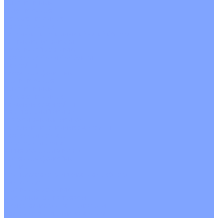
Однопоточные
Двухпоточные
Четырехпоточные
Кругопоточные
Напольно потолочные VRF и VRV блоки
Напольной установки
Потолочной установки
Настенные VRF и VRV блоки
Фанкойлы
Кассетные фанкойлы
Кругопоточные
Однопоточные
Четырехпоточные
Канальные фанкойлы
Вертикальный монтаж
Горизонтальный монтаж
Напольно потолочные фанкойлы
Настенный монтаж
Потолочной монтаж
Универсальный монтаж
Настенные фанкойлы
Чиллер
Компрессорно-конденсаторные блоки
Вентиляция
Приточные установки
С водяным калорифером
С электрическим калорифером
Приточно-вытяжные установки