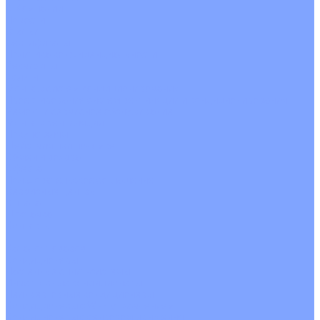
О Компании
Новости
Статьи
Сертификаты
Политика конфиденциальности
Реквизиты
Услуги
Монтаж систем кондиционирования
Проектирование систем вентиляции и кондиционирования
Ремонт и сервисное обслуживание
Монтаж вентиляции
Покупателям
Действия при поломке
Обмен и возврат
Оферта
Пользовательское соглашение
Сервисные центры
Оплата
Доставка
Контакты
...
Каталог товаров
Кондиционеры
Настенные сплит-системы
Инверторные кондиционеры
Неинверторные кондиционеры
Кондиционеры с Wi-Fi управлением
Кондиционеры с сенсором движения