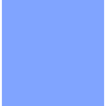
С водяным калорифером
С электрическим калорифером
С рекуператором
Для бассейнов
Вытяжные установки
Бытовые приточные установки
Аксессуары
Wi-Fi модули
Компрессоры
Монтажные комплекты
Пульты управления
Распределительные блоки
Фасадные решетки
Экраны-отражатели
Обогреватели
Тепловые завесы
Без обогрева
На воде
Электрические
О Компании
Новости
Статьи
Сертификаты
Политика конфиденциальности
Реквизиты
Услуги
Монтаж систем кондиционирования
Проектирование систем вентиляции и кондиционирования