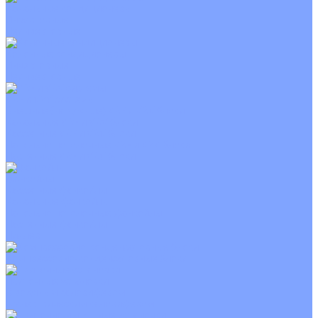
Канальные кондиционеры
Инверторные
Неинверторные
Колонные кондиционеры
Инверторные
Неинверторные
VRF и VRV системы
Внешние (наружные) VRF и VRV блоки
Канальные VRF и VRV блоки
Кассетные VRF и VRV блоки
Напольно потолочные VRF и VRV блоки
Настенные VRF и VRV блоки
Фанкойлы
Кассетные фанкойлы
Канальные фанкойлы
Напольно потолочные фанкойлы
Настенные фанкойлы
Чиллер
Компрессорно-конденсаторные блоки
Приточные установки
С водяным калорифером
С электрическим калорифером