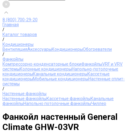
8 (800) 700-29-20
Главная
/
Каталог товаров
/
Кондиционеры
Вентиляция
Аксессуары
Кондиционеры
Обогреватели
/
Фанкойлы
Компрессорно-конденсаторные блоки
Фанкойлы
VRF и VRV
системы
Колонные кондиционеры
Напольно-потолочные
кондиционеры
Канальные кондиционеры
Кассетные
кондиционеры
Мобильные кондиционеры
Настенные сплит-
системы
/
Настенные фанкойлы
Настенные фанкойлы
Кассетные фанкойлы
Канальные
фанкойлы
Напольно потолочные фанкойлы
Чиллер
Фанкойл настенный General
Climate GHW-03VR