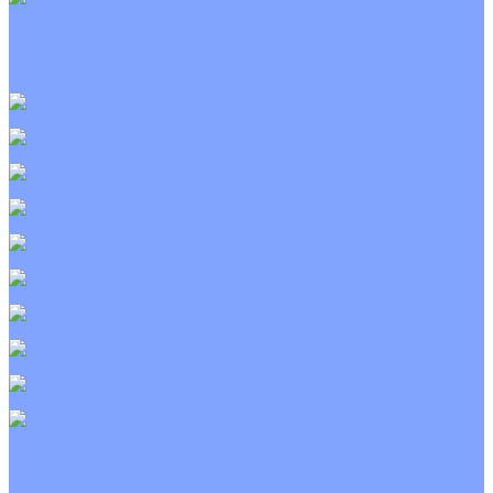
Приточно-вытяжные установки
С водяным калорифером
С электрическим калорифером
С рекуператором
Для бассейнов
Вытяжные установки
Бытовые приточные установки
Wi-Fi модули
Компрессоры
Монтажные комплекты
Пульты управления
Распределительные блоки
Фасадные решетки
Экраны-отражатели
Тепловые завесы
Без обогрева
На воде
Электрические