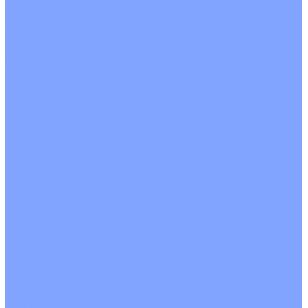
С рекуператором
Для бассейнов
Вытяжные установки
Бытовые приточные установки
Аксессуары
Wi-Fi модули
Компрессоры
Монтажные комплекты
Пульты управления
Распределительные блоки
Фасадные решетки
Экраны-отражатели
Обогреватели
Тепловые завесы
Без обогрева
На воде
Электрические
О Компании
Новости
Статьи
Сертификаты
Политика конфиденциальности
Реквизиты
Услуги
Монтаж систем кондиционирования
Проектирование систем вентиляции и кондиционирования
Ремонт и сервисное обслуживание
Монтаж вентиляции