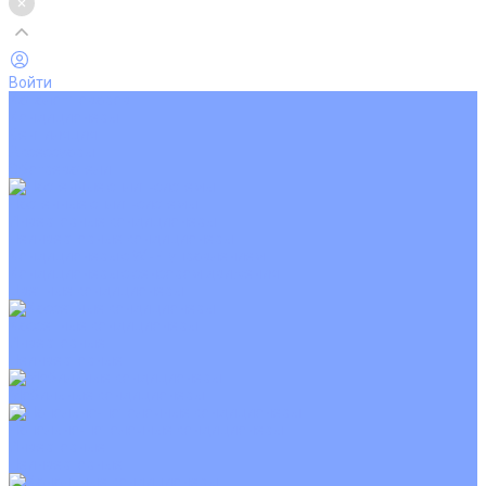
Войти
Каталог товаров
Кондиционеры
Вентиляция
Аксессуары
Обогреватели
Настенные сплит-системы
Инверторные кондиционеры
Неинверторные кондиционеры
Кондиционеры с Wi-Fi управлением
Кондиционеры с сенсором движения
Цветные кондиционеры
Кассетные кондиционеры
Инверторные
Неинверторные
Мобильные кондиционеры
Напольно-потолочные кондиционеры
Инверторные
Неинверторные