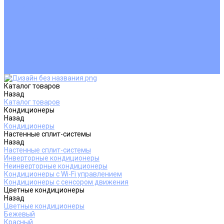
Покупателям
Действия при поломке
Обмен и возврат
Оферта
Пользовательское соглашение
Сервисные центры
Оплата
Доставка
Контакты
Каталог товаров
Назад
Каталог товаров
Кондиционеры
Назад
Кондиционеры
Настенные сплит-системы
Назад
Настенные сплит-системы
Инверторные кондиционеры
Неинверторные кондиционеры
Кондиционеры с Wi-Fi управлением
Кондиционеры с сенсором движения
Цветные кондиционеры
Назад
Цветные кондиционеры
Бежевый
Красный