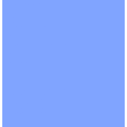
Цветные кондиционеры
Бежевый
Красный
Серебро
Черный
Кассетные кондиционеры
Инверторные
Неинверторные
Мобильные кондиционеры
Напольно-потолочные кондиционеры
Инверторные
Неинверторные
Канальные кондиционеры
Инверторные
Неинверторные
Колонные кондиционеры
Инверторные
Неинверторные
VRF и VRV системы
Внешние (наружные) VRF и VRV блоки
Без рекуперации тепла
Вертикальный выдув
Горизонтальный выдув
С рекуперацией тепла
Канальные VRF и VRV блоки
Кассетные VRF и VRV блоки
Однопоточные
Двухпоточные