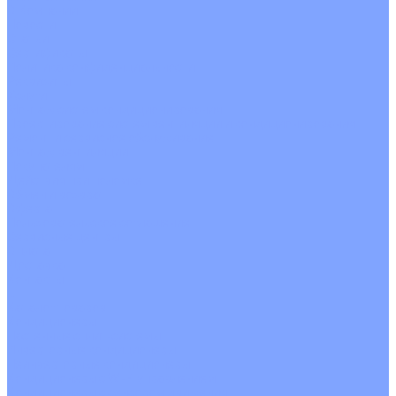
О Компании
Новости
Статьи
Сертификаты
Политика конфиденциальности
Реквизиты
Услуги
Монтаж систем кондиционирования
Проектирование систем вентиляции и кондиционирования
Ремонт и сервисное обслуживание
Монтаж вентиляции
Покупателям
Действия при поломке
Обмен и возврат
Оферта
Пользовательское соглашение
Сервисные центры
Оплата
Доставка
Контакты
...
Каталог товаров
Кондиционеры
Настенные сплит-системы
Инверторные кондиционеры
Неинверторные кондиционеры
Кондиционеры с Wi-Fi управлением
Кондиционеры с сенсором движения