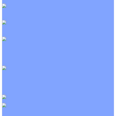
Неинверторные
Канальные кондиционеры
Инверторные
Неинверторные
Колонные кондиционеры
Инверторные
Неинверторные
VRF и VRV системы
Внешние (наружные) VRF и VRV блоки
Канальные VRF и VRV блоки
Кассетные VRF и VRV блоки
Напольно потолочные VRF и VRV блоки
Настенные VRF и VRV блоки
Фанкойлы
Кассетные фанкойлы
Канальные фанкойлы
Напольно потолочные фанкойлы
Настенные фанкойлы
Чиллер
Компрессорно-конденсаторные блоки
Приточные установки
С водяным калорифером