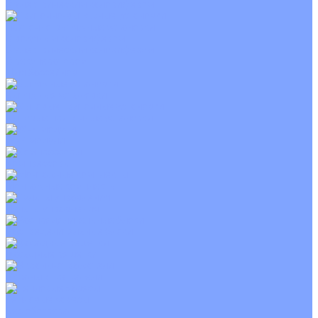
С электрическим калорифером
Приточно-вытяжные установки
С водяным калорифером
С электрическим калорифером
С рекуператором
Для бассейнов
Вытяжные установки
Бытовые приточные установки
Wi-Fi модули
Компрессоры
Монтажные комплекты
Пульты управления
Распределительные блоки
Фасадные решетки
Экраны-отражатели
Тепловые завесы
Без обогрева