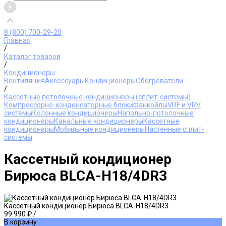
8 (800) 700-29-20
Главная
/
Каталог товаров
/
Кондиционеры
Вентиляция
Аксессуары
Кондиционеры
Обогреватели
/
Кассетные потолочные кондиционеры (сплит-системы)
Компрессорно-конденсаторные блоки
Фанкойлы
VRF и VRV
системы
Колонные кондиционеры
Напольно-потолочные
кондиционеры
Канальные кондиционеры
Кассетные
кондиционеры
Мобильные кондиционеры
Настенные сплит-
системы
Кассетный кондиционер
Бирюса BLCA-H18/4DR3
Кассетный кондиционер Бирюса BLCA-H18/4DR3
99 990 ₽
/
В корзину