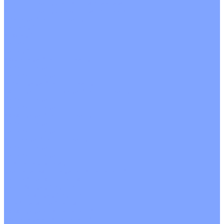
Кондиционеры с Wi-Fi управлением
Кондиционеры с сенсором движения
Цветные кондиционеры
Бежевый
Красный
Серебро
Черный
Кассетные кондиционеры
Инверторные
Неинверторные
Мобильные кондиционеры
Напольно-потолочные кондиционеры
Инверторные
Неинверторные
Канальные кондиционеры
Инверторные
Неинверторные
Колонные кондиционеры
Инверторные
Неинверторные
VRF и VRV системы
Внешние (наружные) VRF и VRV блоки
Без рекуперации тепла
Вертикальный выдув
Горизонтальный выдув
С рекуперацией тепла
Канальные VRF и VRV блоки
Кассетные VRF и VRV блоки