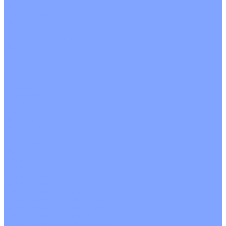
Четырехпоточные
Кругопоточные
Напольно потолочные VRF и VRV блоки
Напольной установки
Потолочной установки
Настенные VRF и VRV блоки
Фанкойлы
Кассетные фанкойлы
Кругопоточные
Однопоточные
Четырехпоточные
Канальные фанкойлы
Вертикальный монтаж
Горизонтальный монтаж
Напольно потолочные фанкойлы
Настенный монтаж
Потолочной монтаж
Универсальный монтаж
Настенные фанкойлы
Чиллер
Компрессорно-конденсаторные блоки
Вентиляция
Приточные установки
С водяным калорифером
С электрическим калорифером
Приточно-вытяжные установки
С водяным калорифером
С электрическим калорифером