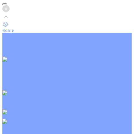
Войти
Каталог товаров
Кондиционеры
Вентиляция
Аксессуары
Обогреватели
Настенные сплит-системы
Инверторные кондиционеры
Неинверторные кондиционеры
Кондиционеры с Wi-Fi управлением
Кондиционеры с сенсором движения
Цветные кондиционеры
Кассетные кондиционеры
Инверторные
Неинверторные
Мобильные кондиционеры
Напольно-потолочные кондиционеры
Инверторные