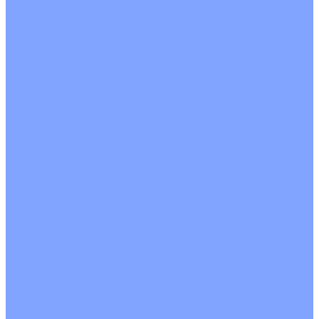
С водяным калорифером
С электрическим калорифером
С рекуператором
Для бассейнов
Вытяжные установки
Бытовые приточные установки
Аксессуары
Wi-Fi модули
Компрессоры
Монтажные комплекты
Пульты управления
Распределительные блоки
Фасадные решетки
Экраны-отражатели
Обогреватели
Тепловые завесы
Без обогрева
На воде
Электрические
О Компании
Новости
Статьи
Сертификаты
Политика конфиденциальности
Реквизиты
Услуги
Монтаж систем кондиционирования
Проектирование систем вентиляции и кондиционирования