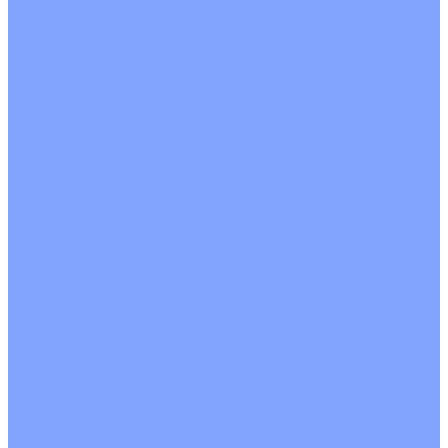
На воде
Электрические
О Компании
Новости
Статьи
Сертификаты
Политика конфиденциальности
Реквизиты
Услуги
Монтаж систем кондиционирования
Проектирование систем вентиляции и кондиционирования
Ремонт и сервисное обслуживание
Монтаж вентиляции
Покупателям
Действия при поломке
Обмен и возврат
Оферта
Пользовательское соглашение
Сервисные центры
Оплата
Доставка
Контакты
...
Каталог товаров
Кондиционеры
Настенные сплит-системы
Инверторные кондиционеры
Неинверторные кондиционеры