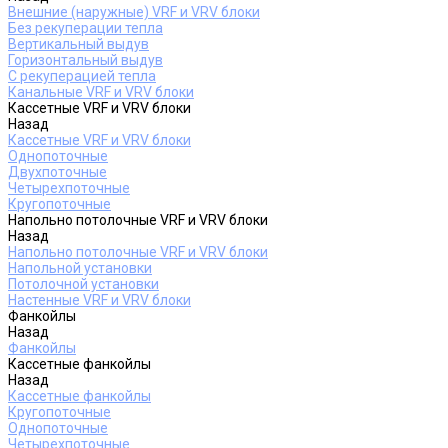
Внешние (наружные) VRF и VRV блоки
Без рекуперации тепла
Вертикальный выдув
Горизонтальный выдув
С рекуперацией тепла
Канальные VRF и VRV блоки
Кассетные VRF и VRV блоки
Назад
Кассетные VRF и VRV блоки
Однопоточные
Двухпоточные
Четырехпоточные
Кругопоточные
Напольно потолочные VRF и VRV блоки
Назад
Напольно потолочные VRF и VRV блоки
Напольной установки
Потолочной установки
Настенные VRF и VRV блоки
Фанкойлы
Назад
Фанкойлы
Кассетные фанкойлы
Назад
Кассетные фанкойлы
Кругопоточные
Однопоточные
Четырехпоточные