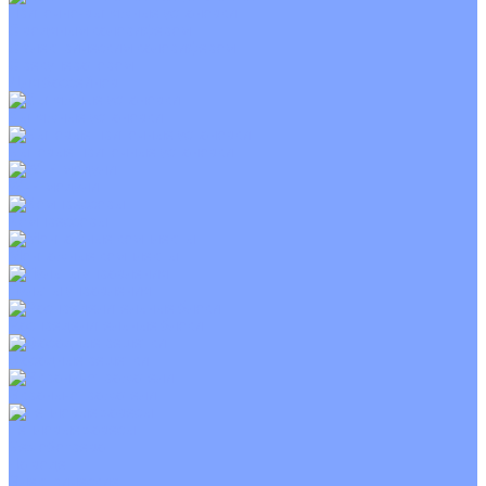
Приточно-вытяжные установки
С водяным калорифером
С электрическим калорифером
С рекуператором
Для бассейнов
Вытяжные установки
Бытовые приточные установки
Wi-Fi модули
Компрессоры
Монтажные комплекты
Пульты управления
Распределительные блоки
Фасадные решетки
Экраны-отражатели
Тепловые завесы
Без обогрева
На воде
Электрические