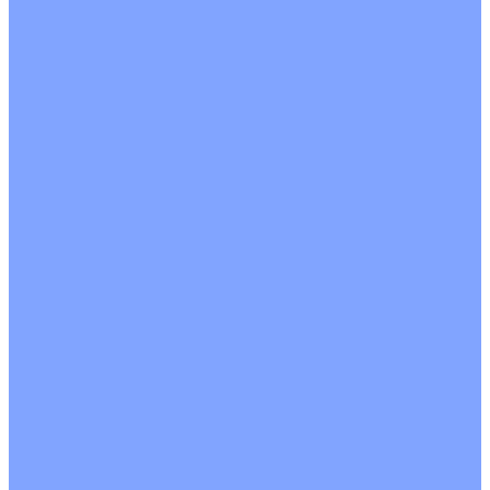
Однопоточные
Двухпоточные
Четырехпоточные
Кругопоточные
Напольно потолочные VRF и VRV блоки
Напольной установки
Потолочной установки
Настенные VRF и VRV блоки
Фанкойлы
Кассетные фанкойлы
Кругопоточные
Однопоточные
Четырехпоточные
Канальные фанкойлы
Вертикальный монтаж
Горизонтальный монтаж
Напольно потолочные фанкойлы
Настенный монтаж
Потолочной монтаж
Универсальный монтаж
Настенные фанкойлы
Чиллер
Компрессорно-конденсаторные блоки
Вентиляция
Приточные установки
С водяным калорифером
С электрическим калорифером
Приточно-вытяжные установки