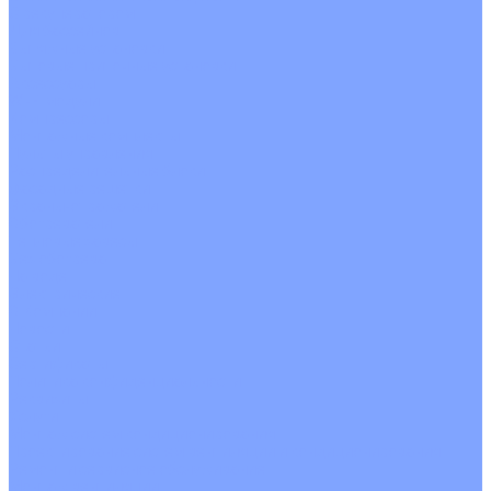
С рекуператором
Для бассейнов
Вытяжные установки
Бытовые приточные установки
Аксессуары
Wi-Fi модули
Компрессоры
Монтажные комплекты
Пульты управления
Распределительные блоки
Фасадные решетки
Экраны-отражатели
Обогреватели
Тепловые завесы
Без обогрева
На воде
Электрические
О Компании
Новости
Статьи
Сертификаты
Политика конфиденциальности
Реквизиты
Услуги
Монтаж систем кондиционирования
Проектирование систем вентиляции и кондиционирования
Ремонт и сервисное обслуживание
Монтаж вентиляции