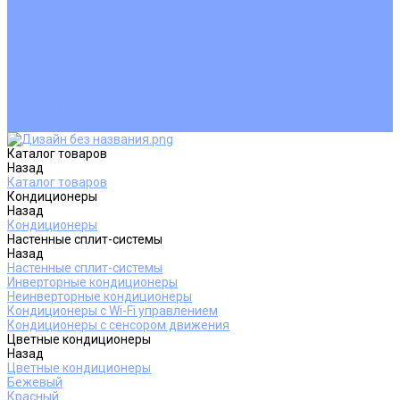
Покупателям
Действия при поломке
Обмен и возврат
Оферта
Пользовательское соглашение
Сервисные центры
Оплата
Доставка
Контакты
Каталог товаров
Назад
Каталог товаров
Кондиционеры
Назад
Кондиционеры
Настенные сплит-системы
Назад
Настенные сплит-системы
Инверторные кондиционеры
Неинверторные кондиционеры
Кондиционеры с Wi-Fi управлением
Кондиционеры с сенсором движения
Цветные кондиционеры
Назад
Цветные кондиционеры
Бежевый
Красный