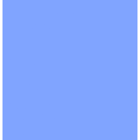
Четырехпоточные
Кругопоточные
Напольно потолочные VRF и VRV блоки
Напольной установки
Потолочной установки
Настенные VRF и VRV блоки
Фанкойлы
Кассетные фанкойлы
Кругопоточные
Однопоточные
Четырехпоточные
Канальные фанкойлы
Вертикальный монтаж
Горизонтальный монтаж
Напольно потолочные фанкойлы
Настенный монтаж
Потолочной монтаж
Универсальный монтаж
Настенные фанкойлы
Чиллер
Компрессорно-конденсаторные блоки
Вентиляция
Приточные установки
С водяным калорифером
С электрическим калорифером
Приточно-вытяжные установки
С водяным калорифером
С электрическим калорифером