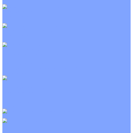
Неинверторные
Канальные кондиционеры
Инверторные
Неинверторные
Колонные кондиционеры
Инверторные
Неинверторные
VRF и VRV системы
Внешние (наружные) VRF и VRV блоки
Канальные VRF и VRV блоки
Кассетные VRF и VRV блоки
Напольно потолочные VRF и VRV блоки
Настенные VRF и VRV блоки
Фанкойлы
Кассетные фанкойлы
Канальные фанкойлы
Напольно потолочные фанкойлы
Настенные фанкойлы
Чиллер
Компрессорно-конденсаторные блоки
Приточные установки
С водяным калорифером