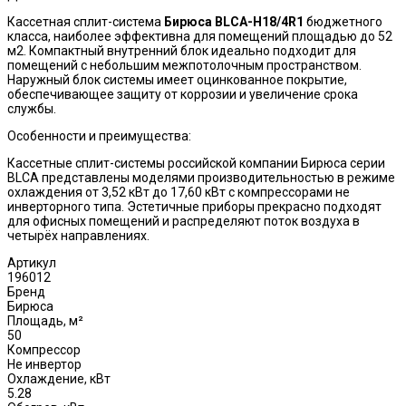
Кассетная сплит-система
Бирюса
BLCA
-
H
18/4
R
1
бюджетного
класса, наиболее эффективна для помещений площадью до 52
м2. Компактный внутренний блок идеально подходит для
помещений с небольшим межпотолочным пространством.
Наружный блок системы имеет оцинкованное покрытие,
обеспечивающее защиту от коррозии и увеличение срока
службы.
Особенности и преимущеcтва:
Кассетные сплит-системы российской компании Бирюса серии
BLCA представлены моделями производительностью в режиме
охлаждения от 3,52 кВт до 17,60 кВт с компрессорами не
инверторного типа. Эстетичные приборы прекрасно подходят
для офисных помещений и распределяют поток воздуха в
четырёх направлениях.
Артикул
196012
Бренд
Бирюса
Площадь, м²
50
Компрессор
Не инвертор
Охлаждение, кВт
5.28