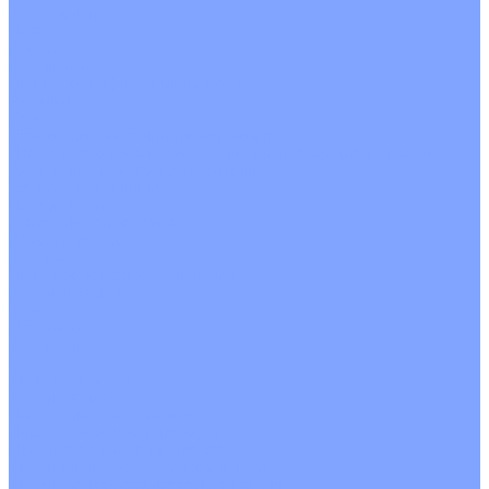
О Компании
Новости
Статьи
Сертификаты
Политика конфиденциальности
Реквизиты
Услуги
Монтаж систем кондиционирования
Проектирование систем вентиляции и кондиционирования
Ремонт и сервисное обслуживание
Монтаж вентиляции
Покупателям
Действия при поломке
Обмен и возврат
Оферта
Пользовательское соглашение
Сервисные центры
Оплата
Доставка
Контакты
...
Каталог товаров
Кондиционеры
Настенные сплит-системы
Инверторные кондиционеры
Неинверторные кондиционеры
Кондиционеры с Wi-Fi управлением
Кондиционеры с сенсором движения