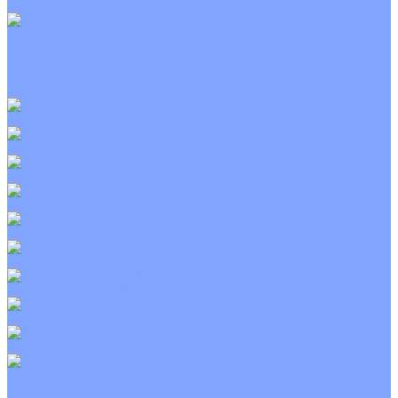
С электрическим калорифером
Приточно-вытяжные установки
С водяным калорифером
С электрическим калорифером
С рекуператором
Для бассейнов
Вытяжные установки
Бытовые приточные установки
Wi-Fi модули
Компрессоры
Монтажные комплекты
Пульты управления
Распределительные блоки
Фасадные решетки
Экраны-отражатели
Тепловые завесы
Без обогрева