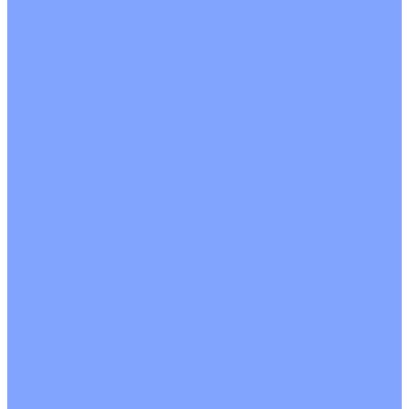
На воде
Электрические
О Компании
Новости
Статьи
Сертификаты
Политика конфиденциальности
Реквизиты
Услуги
Монтаж систем кондиционирования
Проектирование систем вентиляции и кондиционирования
Ремонт и сервисное обслуживание
Монтаж вентиляции
Покупателям
Действия при поломке
Обмен и возврат
Оферта
Пользовательское соглашение
Сервисные центры
Оплата
Доставка
Контакты
...
Каталог товаров
Кондиционеры
Настенные сплит-системы
Инверторные кондиционеры
Неинверторные кондиционеры