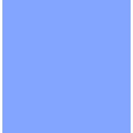
Однопоточные
Двухпоточные
Четырехпоточные
Кругопоточные
Напольно потолочные VRF и VRV блоки
Напольной установки
Потолочной установки
Настенные VRF и VRV блоки
Фанкойлы
Кассетные фанкойлы
Кругопоточные
Однопоточные
Четырехпоточные
Канальные фанкойлы
Вертикальный монтаж
Горизонтальный монтаж
Напольно потолочные фанкойлы
Настенный монтаж
Потолочной монтаж
Универсальный монтаж
Настенные фанкойлы
Чиллер
Компрессорно-конденсаторные блоки
Вентиляция
Приточные установки
С водяным калорифером
С электрическим калорифером
Приточно-вытяжные установки