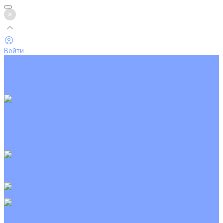
Войти
Каталог товаров
Кондиционеры
Вентиляция
Аксессуары
Обогреватели
Настенные сплит-системы
Инверторные кондиционеры
Неинверторные кондиционеры
Кондиционеры с Wi-Fi управлением
Кондиционеры с сенсором движения
Цветные кондиционеры
Кассетные кондиционеры
Инверторные
Неинверторные
Мобильные кондиционеры
Напольно-потолочные кондиционеры
Инверторные