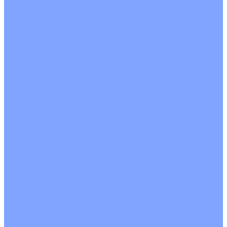
С водяным калорифером
С электрическим калорифером
С рекуператором
Для бассейнов
Вытяжные установки
Бытовые приточные установки
Аксессуары
Wi-Fi модули
Компрессоры
Монтажные комплекты
Пульты управления
Распределительные блоки
Фасадные решетки
Экраны-отражатели
Обогреватели
Тепловые завесы
Без обогрева
На воде
Электрические
О Компании
Новости
Статьи
Сертификаты
Политика конфиденциальности
Реквизиты
Услуги
Монтаж систем кондиционирования
Проектирование систем вентиляции и кондиционирования