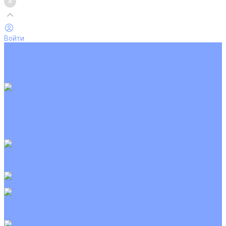
Войти
Каталог товаров
Кондиционеры
Вентиляция
Аксессуары
Обогреватели
Настенные сплит-системы
Инверторные кондиционеры
Неинверторные кондиционеры
Кондиционеры с Wi-Fi управлением
Кондиционеры с сенсором движения
Цветные кондиционеры
Кассетные кондиционеры
Инверторные
Неинверторные
Мобильные кондиционеры
Напольно-потолочные кондиционеры
Инверторные
Неинверторные