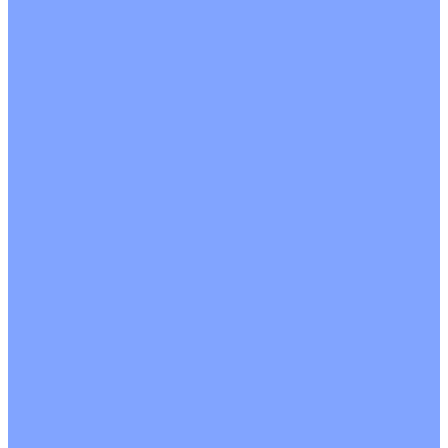
Цветные кондиционеры
Бежевый
Красный
Серебро
Черный
Кассетные кондиционеры
Инверторные
Неинверторные
Мобильные кондиционеры
Напольно-потолочные кондиционеры
Инверторные
Неинверторные
Канальные кондиционеры
Инверторные
Неинверторные
Колонные кондиционеры
Инверторные
Неинверторные
VRF и VRV системы
Внешние (наружные) VRF и VRV блоки
Без рекуперации тепла
Вертикальный выдув
Горизонтальный выдув
С рекуперацией тепла
Канальные VRF и VRV блоки
Кассетные VRF и VRV блоки
Однопоточные
Двухпоточные