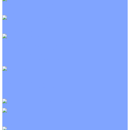
Канальные кондиционеры
Инверторные
Неинверторные
Колонные кондиционеры
Инверторные
Неинверторные
VRF и VRV системы
Внешние (наружные) VRF и VRV блоки
Канальные VRF и VRV блоки
Кассетные VRF и VRV блоки
Напольно потолочные VRF и VRV блоки
Настенные VRF и VRV блоки
Фанкойлы
Кассетные фанкойлы
Канальные фанкойлы
Напольно потолочные фанкойлы
Настенные фанкойлы
Чиллер
Компрессорно-конденсаторные блоки
Приточные установки
С водяным калорифером
С электрическим калорифером