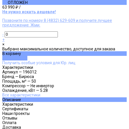
ОТЛОЖЕН
63 990 ₽
/
Не нужно искать дешевле!
Позвоните по номеру 8 (4832) 629-609 и получите лучшее
предложение. Жми.
-
+
×
Выбрано максимальное количество, доступное для заказа
В корзину
ДОБАВЛЕНО
Получить особые условия для Юр. лиц
Характеристики
Артикул
—
196012
Бренд
—
Бирюса
Площадь, м²
—
50
Компрессор
—
Не инвертор
Охлаждение, кВт
—
5.28
Все характеристики
Описание
Характеристики
Сертификаты
Наши проекты
Отзывы
Оплата
Доставка