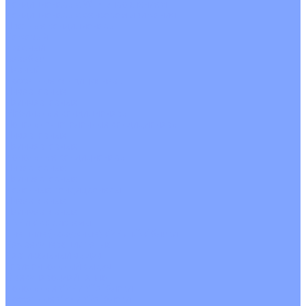
Кондиционеры с Wi-Fi управлением
Кондиционеры с сенсором движения
Цветные кондиционеры
Бежевый
Красный
Серебро
Черный
Кассетные кондиционеры
Инверторные
Неинверторные
Мобильные кондиционеры
Напольно-потолочные кондиционеры
Инверторные
Неинверторные
Канальные кондиционеры
Инверторные
Неинверторные
Колонные кондиционеры
Инверторные
Неинверторные
VRF и VRV системы
Внешние (наружные) VRF и VRV блоки
Без рекуперации тепла
Вертикальный выдув
Горизонтальный выдув
С рекуперацией тепла
Канальные VRF и VRV блоки
Кассетные VRF и VRV блоки