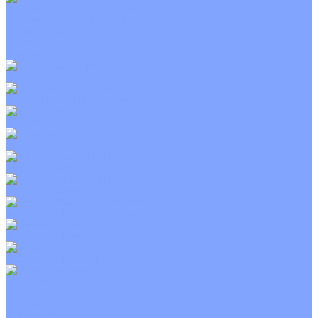
Приточно-вытяжные установки
С водяным калорифером
С электрическим калорифером
С рекуператором
Для бассейнов
Вытяжные установки
Бытовые приточные установки
Wi-Fi модули
Компрессоры
Монтажные комплекты
Пульты управления
Распределительные блоки
Фасадные решетки
Экраны-отражатели
Тепловые завесы
Без обогрева
На воде
Электрические