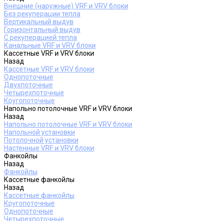
Внешние (наружные) VRF и VRV блоки
Без рекуперации тепла
Вертикальный выдув
Горизонтальный выдув
С рекуперацией тепла
Канальные VRF и VRV блоки
Кассетные VRF и VRV блоки
Назад
Кассетные VRF и VRV блоки
Однопоточные
Двухпоточные
Четырехпоточные
Кругопоточные
Напольно потолочные VRF и VRV блоки
Назад
Напольно потолочные VRF и VRV блоки
Напольной установки
Потолочной установки
Настенные VRF и VRV блоки
Фанкойлы
Назад
Фанкойлы
Кассетные фанкойлы
Назад
Кассетные фанкойлы
Кругопоточные
Однопоточные
Четырехпоточные