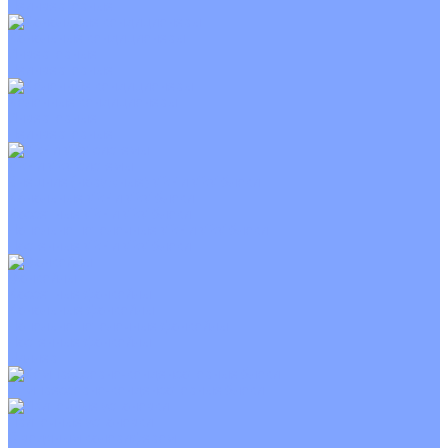
Неинверторные
Канальные кондиционеры
Инверторные
Неинверторные
Колонные кондиционеры
Инверторные
Неинверторные
VRF и VRV системы
Внешние (наружные) VRF и VRV блоки
Канальные VRF и VRV блоки
Кассетные VRF и VRV блоки
Напольно потолочные VRF и VRV блоки
Настенные VRF и VRV блоки
Фанкойлы
Кассетные фанкойлы
Канальные фанкойлы
Напольно потолочные фанкойлы
Настенные фанкойлы
Чиллер
Компрессорно-конденсаторные блоки
Приточные установки
С водяным калорифером