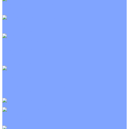
Канальные кондиционеры
Инверторные
Неинверторные
Колонные кондиционеры
Инверторные
Неинверторные
VRF и VRV системы
Внешние (наружные) VRF и VRV блоки
Канальные VRF и VRV блоки
Кассетные VRF и VRV блоки
Напольно потолочные VRF и VRV блоки
Настенные VRF и VRV блоки
Фанкойлы
Кассетные фанкойлы
Канальные фанкойлы
Напольно потолочные фанкойлы
Настенные фанкойлы
Чиллер
Компрессорно-конденсаторные блоки
Приточные установки
С водяным калорифером
С электрическим калорифером