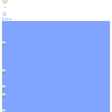
Войти
Каталог товаров
Кондиционеры
Вентиляция
Аксессуары
Обогреватели
Настенные сплит-системы
Инверторные кондиционеры
Неинверторные кондиционеры
Кондиционеры с Wi-Fi управлением
Кондиционеры с сенсором движения
Цветные кондиционеры
Кассетные кондиционеры
Инверторные
Неинверторные
Мобильные кондиционеры
Напольно-потолочные кондиционеры
Инверторные
Неинверторные