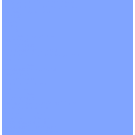
Кондиционеры с Wi-Fi управлением
Кондиционеры с сенсором движения
Цветные кондиционеры
Бежевый
Красный
Серебро
Черный
Кассетные кондиционеры
Инверторные
Неинверторные
Мобильные кондиционеры
Напольно-потолочные кондиционеры
Инверторные
Неинверторные
Канальные кондиционеры
Инверторные
Неинверторные
Колонные кондиционеры
Инверторные
Неинверторные
VRF и VRV системы
Внешние (наружные) VRF и VRV блоки
Без рекуперации тепла
Вертикальный выдув
Горизонтальный выдув
С рекуперацией тепла
Канальные VRF и VRV блоки
Кассетные VRF и VRV блоки