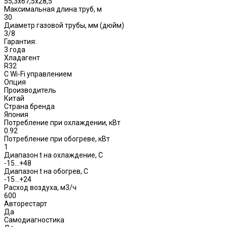
55,3x67,5x28,5
Максимальная длина труб, м
30
Диаметр газовой трубы, мм (дюйм)
3/8
Гарантия:
3 года
Хладагент
R32
С Wi-Fi управлением
Опция
Производитель
Китай
Страна бренда
Япония
Потребление при охлаждении, кВт
0.92
Потребление при обогреве, кВт
1
Диапазон t на охлаждение, С
-15…+48
Диапазон t на обогрев, С
-15…+24
Расход воздуха, м3/ч
600
Авторестарт
Да
Самодиагностика