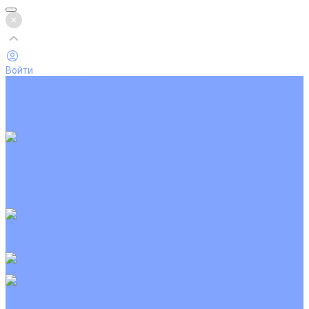
Войти
Каталог товаров
Кондиционеры
Вентиляция
Аксессуары
Обогреватели
Настенные сплит-системы
Инверторные кондиционеры
Неинверторные кондиционеры
Кондиционеры с Wi-Fi управлением
Кондиционеры с сенсором движения
Цветные кондиционеры
Кассетные кондиционеры
Инверторные
Неинверторные
Мобильные кондиционеры
Напольно-потолочные кондиционеры
Инверторные