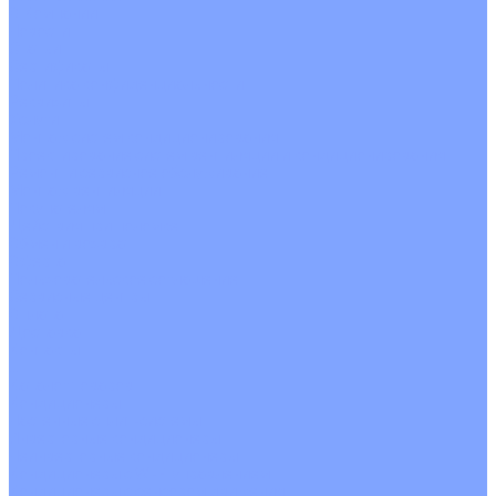
О Компании
Новости
Статьи
Сертификаты
Политика конфиденциальности
Реквизиты
Услуги
Монтаж систем кондиционирования
Проектирование систем вентиляции и кондиционирования
Ремонт и сервисное обслуживание
Монтаж вентиляции
Покупателям
Действия при поломке
Обмен и возврат
Оферта
Пользовательское соглашение
Сервисные центры
Оплата
Доставка
Контакты
...
Каталог товаров
Кондиционеры
Настенные сплит-системы
Инверторные кондиционеры
Неинверторные кондиционеры
Кондиционеры с Wi-Fi управлением
Кондиционеры с сенсором движения