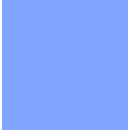
На воде
Электрические
О Компании
Новости
Статьи
Сертификаты
Политика конфиденциальности
Реквизиты
Услуги
Монтаж систем кондиционирования
Проектирование систем вентиляции и кондиционирования
Ремонт и сервисное обслуживание
Монтаж вентиляции
Покупателям
Действия при поломке
Обмен и возврат
Оферта
Пользовательское соглашение
Сервисные центры
Оплата
Доставка
Контакты
...
Каталог товаров
Кондиционеры
Настенные сплит-системы
Инверторные кондиционеры
Неинверторные кондиционеры