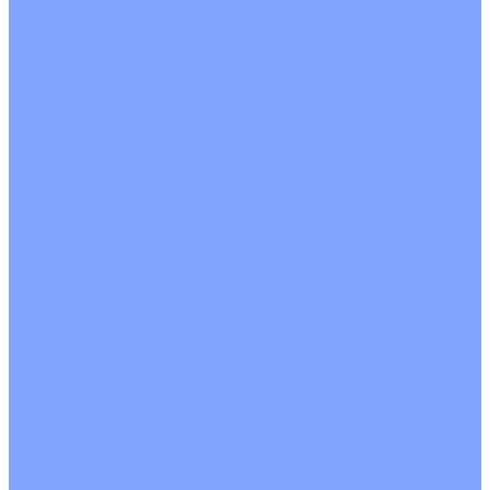
С водяным калорифером
С электрическим калорифером
С рекуператором
Для бассейнов
Вытяжные установки
Бытовые приточные установки
Аксессуары
Wi-Fi модули
Компрессоры
Монтажные комплекты
Пульты управления
Распределительные блоки
Фасадные решетки
Экраны-отражатели
Обогреватели
Тепловые завесы
Без обогрева
На воде
Электрические
О Компании
Новости
Статьи
Сертификаты
Политика конфиденциальности
Реквизиты
Услуги
Монтаж систем кондиционирования
Проектирование систем вентиляции и кондиционирования