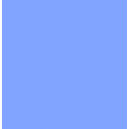
С рекуператором
Для бассейнов
Вытяжные установки
Бытовые приточные установки
Аксессуары
Wi-Fi модули
Компрессоры
Монтажные комплекты
Пульты управления
Распределительные блоки
Фасадные решетки
Экраны-отражатели
Обогреватели
Тепловые завесы
Без обогрева
На воде
Электрические
О Компании
Новости
Статьи
Сертификаты
Политика конфиденциальности
Реквизиты
Услуги
Монтаж систем кондиционирования
Проектирование систем вентиляции и кондиционирования
Ремонт и сервисное обслуживание
Монтаж вентиляции