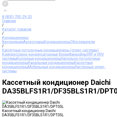
8 (800) 700-29-20
Главная
/
Каталог товаров
/
Кондиционеры
Вентиляция
Аксессуары
Кондиционеры
Обогреватели
/
Кассетные потолочные кондиционеры (сплит-системы)
Компрессорно-конденсаторные блоки
Фанкойлы
VRF и VRV
системы
Колонные кондиционеры
Напольно-потолочные
кондиционеры
Канальные кондиционеры
Кассетные
кондиционеры
Мобильные кондиционеры
Настенные сплит-
системы
Кассетный кондиционер Daichi
DA35BLFS1R1/DF35BLS1R1/DPT
Кассетный кондиционер Daichi
DA35BLFS1R1/DF35BLS1R1/DPT05L