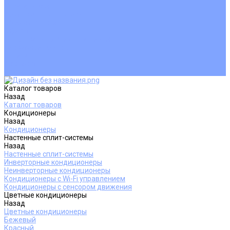
Покупателям
Действия при поломке
Обмен и возврат
Оферта
Пользовательское соглашение
Сервисные центры
Оплата
Доставка
Контакты
Каталог товаров
Назад
Каталог товаров
Кондиционеры
Назад
Кондиционеры
Настенные сплит-системы
Назад
Настенные сплит-системы
Инверторные кондиционеры
Неинверторные кондиционеры
Кондиционеры с Wi-Fi управлением
Кондиционеры с сенсором движения
Цветные кондиционеры
Назад
Цветные кондиционеры
Бежевый
Красный