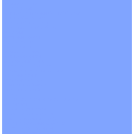
Четырехпоточные
Кругопоточные
Напольно потолочные VRF и VRV блоки
Напольной установки
Потолочной установки
Настенные VRF и VRV блоки
Фанкойлы
Кассетные фанкойлы
Кругопоточные
Однопоточные
Четырехпоточные
Канальные фанкойлы
Вертикальный монтаж
Горизонтальный монтаж
Напольно потолочные фанкойлы
Настенный монтаж
Потолочной монтаж
Универсальный монтаж
Настенные фанкойлы
Чиллер
Компрессорно-конденсаторные блоки
Вентиляция
Приточные установки
С водяным калорифером
С электрическим калорифером
Приточно-вытяжные установки
С водяным калорифером
С электрическим калорифером