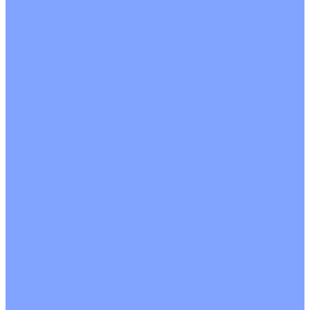
Однопоточные
Двухпоточные
Четырехпоточные
Кругопоточные
Напольно потолочные VRF и VRV блоки
Напольной установки
Потолочной установки
Настенные VRF и VRV блоки
Фанкойлы
Кассетные фанкойлы
Кругопоточные
Однопоточные
Четырехпоточные
Канальные фанкойлы
Вертикальный монтаж
Горизонтальный монтаж
Напольно потолочные фанкойлы
Настенный монтаж
Потолочной монтаж
Универсальный монтаж
Настенные фанкойлы
Чиллер
Компрессорно-конденсаторные блоки
Вентиляция
Приточные установки
С водяным калорифером
С электрическим калорифером
Приточно-вытяжные установки