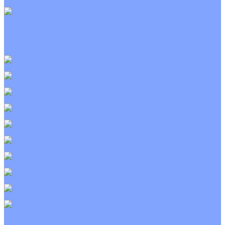
С электрическим калорифером
Приточно-вытяжные установки
С водяным калорифером
С электрическим калорифером
С рекуператором
Для бассейнов
Вытяжные установки
Бытовые приточные установки
Wi-Fi модули
Компрессоры
Монтажные комплекты
Пульты управления
Распределительные блоки
Фасадные решетки
Экраны-отражатели
Тепловые завесы
Без обогрева