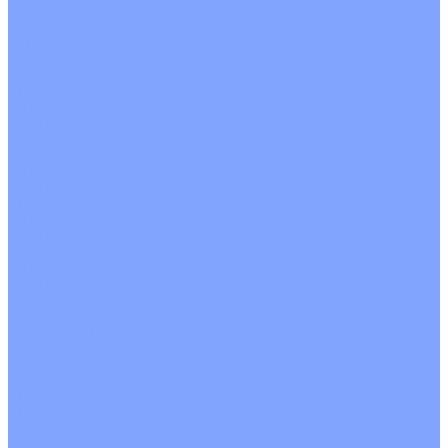
Цветные кондиционеры
Бежевый
Красный
Серебро
Черный
Кассетные кондиционеры
Инверторные
Неинверторные
Мобильные кондиционеры
Напольно-потолочные кондиционеры
Инверторные
Неинверторные
Канальные кондиционеры
Инверторные
Неинверторные
Колонные кондиционеры
Инверторные
Неинверторные
VRF и VRV системы
Внешние (наружные) VRF и VRV блоки
Без рекуперации тепла
Вертикальный выдув
Горизонтальный выдув
С рекуперацией тепла
Канальные VRF и VRV блоки
Кассетные VRF и VRV блоки
Однопоточные
Двухпоточные