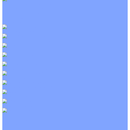
Приточно-вытяжные установки
С водяным калорифером
С электрическим калорифером
С рекуператором
Для бассейнов
Вытяжные установки
Бытовые приточные установки
Wi-Fi модули
Компрессоры
Монтажные комплекты
Пульты управления
Распределительные блоки
Фасадные решетки
Экраны-отражатели
Тепловые завесы
Без обогрева
На воде
Электрические