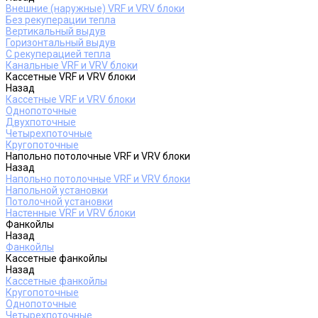
Внешние (наружные) VRF и VRV блоки
Без рекуперации тепла
Вертикальный выдув
Горизонтальный выдув
С рекуперацией тепла
Канальные VRF и VRV блоки
Кассетные VRF и VRV блоки
Назад
Кассетные VRF и VRV блоки
Однопоточные
Двухпоточные
Четырехпоточные
Кругопоточные
Напольно потолочные VRF и VRV блоки
Назад
Напольно потолочные VRF и VRV блоки
Напольной установки
Потолочной установки
Настенные VRF и VRV блоки
Фанкойлы
Назад
Фанкойлы
Кассетные фанкойлы
Назад
Кассетные фанкойлы
Кругопоточные
Однопоточные
Четырехпоточные