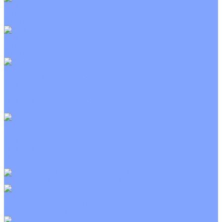
Канальные кондиционеры
Инверторные
Неинверторные
Колонные кондиционеры
Инверторные
Неинверторные
VRF и VRV системы
Внешние (наружные) VRF и VRV блоки
Канальные VRF и VRV блоки
Кассетные VRF и VRV блоки
Напольно потолочные VRF и VRV блоки
Настенные VRF и VRV блоки
Фанкойлы
Кассетные фанкойлы
Канальные фанкойлы
Напольно потолочные фанкойлы
Настенные фанкойлы
Чиллер
Компрессорно-конденсаторные блоки
Приточные установки
С водяным калорифером
С электрическим калорифером