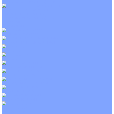
С электрическим калорифером
Приточно-вытяжные установки
С водяным калорифером
С электрическим калорифером
С рекуператором
Для бассейнов
Вытяжные установки
Бытовые приточные установки
Wi-Fi модули
Компрессоры
Монтажные комплекты
Пульты управления
Распределительные блоки
Фасадные решетки
Экраны-отражатели
Тепловые завесы
Без обогрева