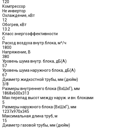
120
Компрессор
Не инвертор
Охлаждение, кВт
12
Обогрев, кВт
13.2
Класс энергоэффективности
C
Расход воздуха внутр.блока, м³/ч
1800
Напряжение, В
380
Уровень шума внутр. блока, дБ(А)
57
Уровень шума наружного блока, дБ(A)
67
Диаметр жидкостной трубы, мм (дюйм)
3/8
Размеры внутреннего блока (ВхШхГ), мм
1868х600х313
Max перепад высот между наруж. и вн. блоками
5
Размеры наружного блока (ВхШхГ), мм
1237х970х345
Максимальная длина труб, м
15
Диаметр газовой трубы, мм (дюйм)