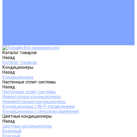
Покупателям
Действия при поломке
Обмен и возврат
Оферта
Пользовательское соглашение
Сервисные центры
Оплата
Доставка
Контакты
Каталог товаров
Назад
Каталог товаров
Кондиционеры
Назад
Кондиционеры
Настенные сплит-системы
Назад
Настенные сплит-системы
Инверторные кондиционеры
Неинверторные кондиционеры
Кондиционеры с Wi-Fi управлением
Кондиционеры с сенсором движения
Цветные кондиционеры
Назад
Цветные кондиционеры
Бежевый
Красный