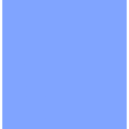
Цветные кондиционеры
Бежевый
Красный
Серебро
Черный
Кассетные кондиционеры
Инверторные
Неинверторные
Мобильные кондиционеры
Напольно-потолочные кондиционеры
Инверторные
Неинверторные
Канальные кондиционеры
Инверторные
Неинверторные
Колонные кондиционеры
Инверторные
Неинверторные
VRF и VRV системы
Внешние (наружные) VRF и VRV блоки
Без рекуперации тепла
Вертикальный выдув
Горизонтальный выдув
С рекуперацией тепла
Канальные VRF и VRV блоки
Кассетные VRF и VRV блоки
Однопоточные
Двухпоточные