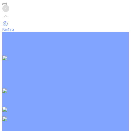
Войти
Каталог товаров
Кондиционеры
Вентиляция
Аксессуары
Обогреватели
Настенные сплит-системы
Инверторные кондиционеры
Неинверторные кондиционеры
Кондиционеры с Wi-Fi управлением
Кондиционеры с сенсором движения
Цветные кондиционеры
Кассетные кондиционеры
Инверторные
Неинверторные
Мобильные кондиционеры
Напольно-потолочные кондиционеры
Инверторные