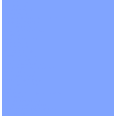
Однопоточные
Двухпоточные
Четырехпоточные
Кругопоточные
Напольно потолочные VRF и VRV блоки
Напольной установки
Потолочной установки
Настенные VRF и VRV блоки
Фанкойлы
Кассетные фанкойлы
Кругопоточные
Однопоточные
Четырехпоточные
Канальные фанкойлы
Вертикальный монтаж
Горизонтальный монтаж
Напольно потолочные фанкойлы
Настенный монтаж
Потолочной монтаж
Универсальный монтаж
Настенные фанкойлы
Чиллер
Компрессорно-конденсаторные блоки
Вентиляция
Приточные установки
С водяным калорифером
С электрическим калорифером
Приточно-вытяжные установки