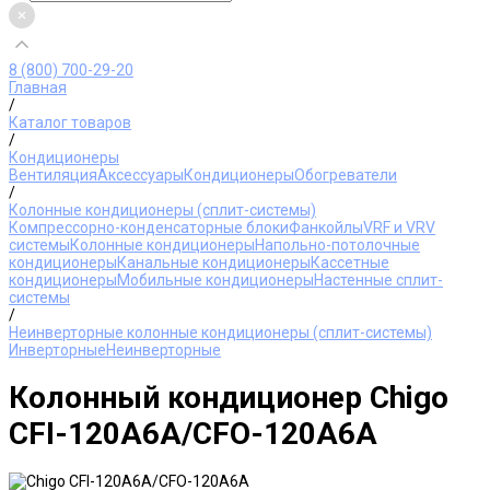
8 (800) 700-29-20
Главная
/
Каталог товаров
/
Кондиционеры
Вентиляция
Аксессуары
Кондиционеры
Обогреватели
/
Колонные кондиционеры (сплит-системы)
Компрессорно-конденсаторные блоки
Фанкойлы
VRF и VRV
системы
Колонные кондиционеры
Напольно-потолочные
кондиционеры
Канальные кондиционеры
Кассетные
кондиционеры
Мобильные кондиционеры
Настенные сплит-
системы
/
Неинверторные колонные кондиционеры (сплит-системы)
Инверторные
Неинверторные
Колонный кондиционер Chigo
CFI-120A6A/CFO-120A6A