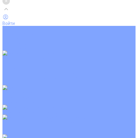
Войти
Каталог товаров
Кондиционеры
Вентиляция
Аксессуары
Обогреватели
Настенные сплит-системы
Инверторные кондиционеры
Неинверторные кондиционеры
Кондиционеры с Wi-Fi управлением
Кондиционеры с сенсором движения
Цветные кондиционеры
Кассетные кондиционеры
Инверторные
Неинверторные
Мобильные кондиционеры
Напольно-потолочные кондиционеры
Инверторные
Неинверторные