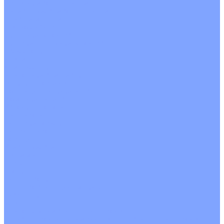
С водяным калорифером
С электрическим калорифером
С рекуператором
Для бассейнов
Вытяжные установки
Бытовые приточные установки
Аксессуары
Wi-Fi модули
Компрессоры
Монтажные комплекты
Пульты управления
Распределительные блоки
Фасадные решетки
Экраны-отражатели
Обогреватели
Тепловые завесы
Без обогрева
На воде
Электрические
О Компании
Новости
Статьи
Сертификаты
Политика конфиденциальности
Реквизиты
Услуги
Монтаж систем кондиционирования
Проектирование систем вентиляции и кондиционирования