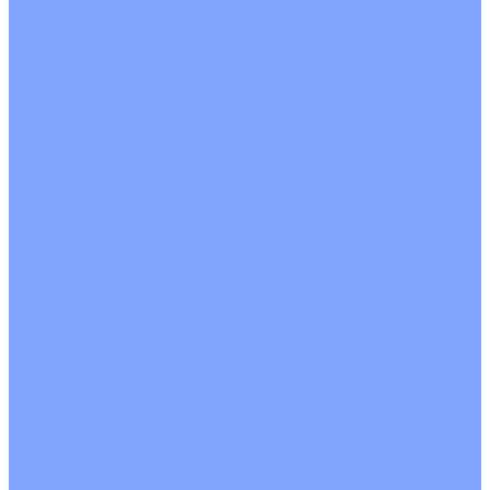
На воде
Электрические
О Компании
Новости
Статьи
Сертификаты
Политика конфиденциальности
Реквизиты
Услуги
Монтаж систем кондиционирования
Проектирование систем вентиляции и кондиционирования
Ремонт и сервисное обслуживание
Монтаж вентиляции
Покупателям
Действия при поломке
Обмен и возврат
Оферта
Пользовательское соглашение
Сервисные центры
Оплата
Доставка
Контакты
...
Каталог товаров
Кондиционеры
Настенные сплит-системы
Инверторные кондиционеры
Неинверторные кондиционеры