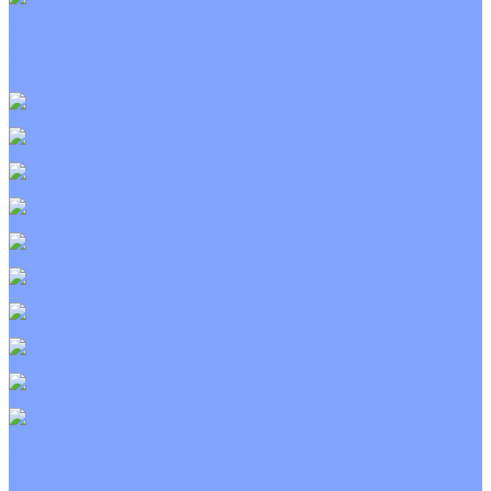
Приточно-вытяжные установки
С водяным калорифером
С электрическим калорифером
С рекуператором
Для бассейнов
Вытяжные установки
Бытовые приточные установки
Wi-Fi модули
Компрессоры
Монтажные комплекты
Пульты управления
Распределительные блоки
Фасадные решетки
Экраны-отражатели
Тепловые завесы
Без обогрева
На воде
Электрические