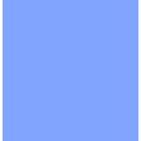
Четырехпоточные
Кругопоточные
Напольно потолочные VRF и VRV блоки
Напольной установки
Потолочной установки
Настенные VRF и VRV блоки
Фанкойлы
Кассетные фанкойлы
Кругопоточные
Однопоточные
Четырехпоточные
Канальные фанкойлы
Вертикальный монтаж
Горизонтальный монтаж
Напольно потолочные фанкойлы
Настенный монтаж
Потолочной монтаж
Универсальный монтаж
Настенные фанкойлы
Чиллер
Компрессорно-конденсаторные блоки
Вентиляция
Приточные установки
С водяным калорифером
С электрическим калорифером
Приточно-вытяжные установки
С водяным калорифером
С электрическим калорифером