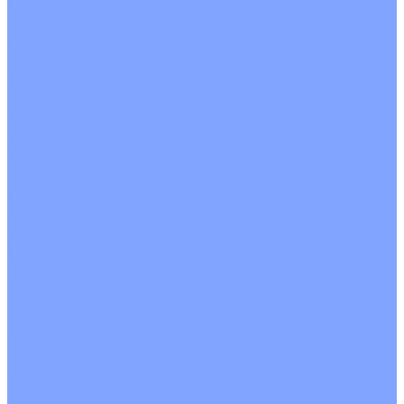
О Компании
Новости
Статьи
Сертификаты
Политика конфиденциальности
Реквизиты
Услуги
Монтаж систем кондиционирования
Проектирование систем вентиляции и кондиционирования
Ремонт и сервисное обслуживание
Монтаж вентиляции
Покупателям
Действия при поломке
Обмен и возврат
Оферта
Пользовательское соглашение
Сервисные центры
Оплата
Доставка
Контакты
...
Каталог товаров
Кондиционеры
Настенные сплит-системы
Инверторные кондиционеры
Неинверторные кондиционеры
Кондиционеры с Wi-Fi управлением
Кондиционеры с сенсором движения