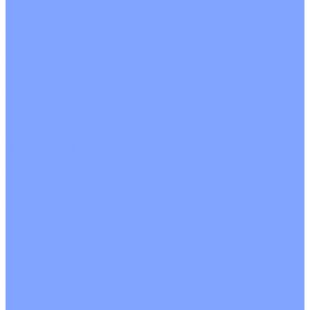
Кондиционеры с Wi-Fi управлением
Кондиционеры с сенсором движения
Цветные кондиционеры
Бежевый
Красный
Серебро
Черный
Кассетные кондиционеры
Инверторные
Неинверторные
Мобильные кондиционеры
Напольно-потолочные кондиционеры
Инверторные
Неинверторные
Канальные кондиционеры
Инверторные
Неинверторные
Колонные кондиционеры
Инверторные
Неинверторные
VRF и VRV системы
Внешние (наружные) VRF и VRV блоки
Без рекуперации тепла
Вертикальный выдув
Горизонтальный выдув
С рекуперацией тепла
Канальные VRF и VRV блоки
Кассетные VRF и VRV блоки