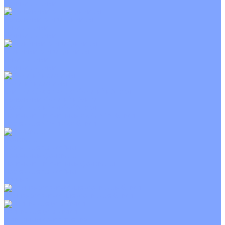
Неинверторные
Канальные кондиционеры
Инверторные
Неинверторные
Колонные кондиционеры
Инверторные
Неинверторные
VRF и VRV системы
Внешние (наружные) VRF и VRV блоки
Канальные VRF и VRV блоки
Кассетные VRF и VRV блоки
Напольно потолочные VRF и VRV блоки
Настенные VRF и VRV блоки
Фанкойлы
Кассетные фанкойлы
Канальные фанкойлы
Напольно потолочные фанкойлы
Настенные фанкойлы
Чиллер
Компрессорно-конденсаторные блоки
Приточные установки
С водяным калорифером