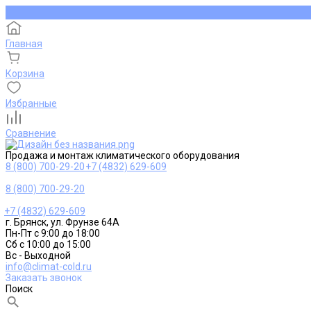
Главная
Корзина
Избранные
Сравнение
Продажа и монтаж климатического оборудования
8 (800) 700-29-20
+7 (4832) 629-609
8 (800) 700-29-20
+7 (4832) 629-609
г. Брянск, ул. Фрунзе 64А
Пн-Пт с 9:00 до 18:00
Сб с 10:00 до 15:00
Вс - Выходной
info@climat-cold.ru
Заказать звонок
Поиск