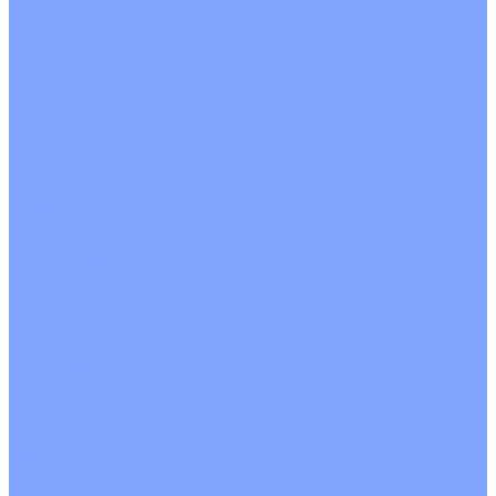
С рекуператором
Для бассейнов
Вытяжные установки
Бытовые приточные установки
Аксессуары
Wi-Fi модули
Компрессоры
Монтажные комплекты
Пульты управления
Распределительные блоки
Фасадные решетки
Экраны-отражатели
Обогреватели
Тепловые завесы
Без обогрева
На воде
Электрические
О Компании
Новости
Статьи
Сертификаты
Политика конфиденциальности
Реквизиты
Услуги
Монтаж систем кондиционирования
Проектирование систем вентиляции и кондиционирования
Ремонт и сервисное обслуживание
Монтаж вентиляции