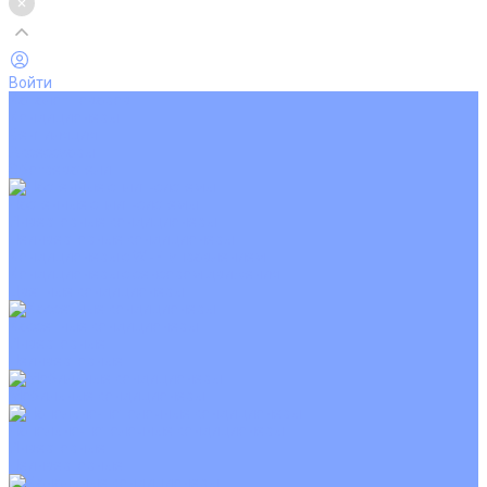
Войти
Каталог товаров
Кондиционеры
Вентиляция
Аксессуары
Обогреватели
Настенные сплит-системы
Инверторные кондиционеры
Неинверторные кондиционеры
Кондиционеры с Wi-Fi управлением
Кондиционеры с сенсором движения
Цветные кондиционеры
Кассетные кондиционеры
Инверторные
Неинверторные
Мобильные кондиционеры
Напольно-потолочные кондиционеры
Инверторные
Неинверторные