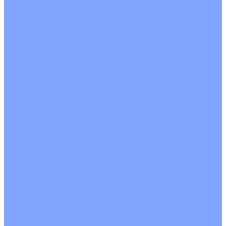
На воде
Электрические
О Компании
Новости
Статьи
Сертификаты
Политика конфиденциальности
Реквизиты
Услуги
Монтаж систем кондиционирования
Проектирование систем вентиляции и кондиционирования
Ремонт и сервисное обслуживание
Монтаж вентиляции
Покупателям
Действия при поломке
Обмен и возврат
Оферта
Пользовательское соглашение
Сервисные центры
Оплата
Доставка
Контакты
...
Каталог товаров
Кондиционеры
Настенные сплит-системы
Инверторные кондиционеры
Неинверторные кондиционеры