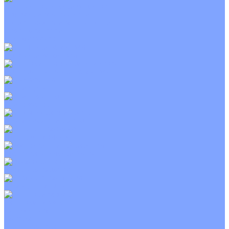
Приточно-вытяжные установки
С водяным калорифером
С электрическим калорифером
С рекуператором
Для бассейнов
Вытяжные установки
Бытовые приточные установки
Wi-Fi модули
Компрессоры
Монтажные комплекты
Пульты управления
Распределительные блоки
Фасадные решетки
Экраны-отражатели
Тепловые завесы
Без обогрева
На воде
Электрические