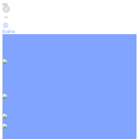
Войти
Каталог товаров
Кондиционеры
Вентиляция
Аксессуары
Обогреватели
Настенные сплит-системы
Инверторные кондиционеры
Неинверторные кондиционеры
Кондиционеры с Wi-Fi управлением
Кондиционеры с сенсором движения
Цветные кондиционеры
Кассетные кондиционеры
Инверторные
Неинверторные
Мобильные кондиционеры
Напольно-потолочные кондиционеры
Инверторные