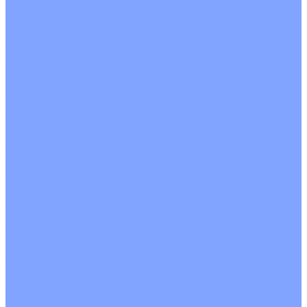
С водяным калорифером
С электрическим калорифером
С рекуператором
Для бассейнов
Вытяжные установки
Бытовые приточные установки
Аксессуары
Wi-Fi модули
Компрессоры
Монтажные комплекты
Пульты управления
Распределительные блоки
Фасадные решетки
Экраны-отражатели
Обогреватели
Тепловые завесы
Без обогрева
На воде
Электрические
О Компании
Новости
Статьи
Сертификаты
Политика конфиденциальности
Реквизиты
Услуги
Монтаж систем кондиционирования
Проектирование систем вентиляции и кондиционирования