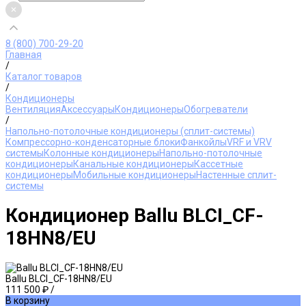
8 (800) 700-29-20
Главная
/
Каталог товаров
/
Кондиционеры
Вентиляция
Аксессуары
Кондиционеры
Обогреватели
/
Напольно-потолочные кондиционеры (сплит-системы)
Компрессорно-конденсаторные блоки
Фанкойлы
VRF и VRV
системы
Колонные кондиционеры
Напольно-потолочные
кондиционеры
Канальные кондиционеры
Кассетные
кондиционеры
Мобильные кондиционеры
Настенные сплит-
системы
Кондиционер Ballu BLCI_CF-
18HN8/EU
Ballu BLCI_CF-18HN8/EU
111 500 ₽
/
В корзину