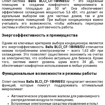
Сплит-система
Ballu BLCI_CF-18HN8/EU
— это надежный
помощник в создании комфортного микроклимата в
помещениях площадью до 50 м². Она обеспечивает
эффективное охлаждение мощностью 5,6 кВт, что делает ее
идеальным выбором как для частных домов, так и для
коммерческих помещений. При выборе кондиционера важно
учитывать его возможности, чтобы избежать перегрузки
системы и обеспечить долговечность работы.
Энергоэффективность и преимущества
Одним из ключевых критериев выбора кондиционера является
его энергоэффективность.
Ballu BLCI_CF-18HN8/EU
отличается
низким потреблением электроэнергии — всего 1,63 кВт при
охлаждении. Это позволяет существенно экономить на счетах
за электричество, что особенно актуально для бизнеса. Кроме
того, система имеет уровень шума всего 34 дБ, что
обеспечивает комфортное использование в любых условиях.
Функциональные возможности и режимы работы
Сплит-система
Ballu BLCI_CF-18HN8/EU
предлагает множество
функций, которые помогут поддерживать оптимальный
микроклимат:
Автоматическое управление жалюзи для равномерного
распределения воздуха по помещению;
Встроенные электронные средства управления и пульт