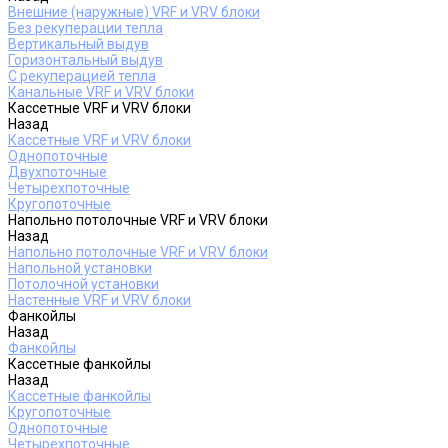
Внешние (наружные) VRF и VRV блоки
Без рекуперации тепла
Вертикальный выдув
Горизонтальный выдув
С рекуперацией тепла
Канальные VRF и VRV блоки
Кассетные VRF и VRV блоки
Назад
Кассетные VRF и VRV блоки
Однопоточные
Двухпоточные
Четырехпоточные
Кругопоточные
Напольно потолочные VRF и VRV блоки
Назад
Напольно потолочные VRF и VRV блоки
Напольной установки
Потолочной установки
Настенные VRF и VRV блоки
Фанкойлы
Назад
Фанкойлы
Кассетные фанкойлы
Назад
Кассетные фанкойлы
Кругопоточные
Однопоточные
Четырехпоточные