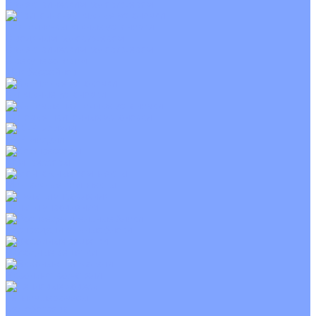
С электрическим калорифером
Приточно-вытяжные установки
С водяным калорифером
С электрическим калорифером
С рекуператором
Для бассейнов
Вытяжные установки
Бытовые приточные установки
Wi-Fi модули
Компрессоры
Монтажные комплекты
Пульты управления
Распределительные блоки
Фасадные решетки
Экраны-отражатели
Тепловые завесы
Без обогрева