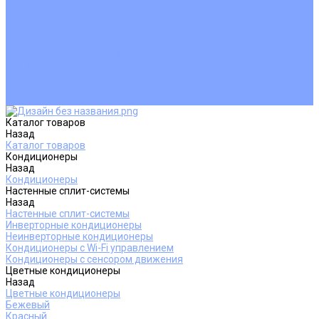
Покупателям
Действия при поломке
Обмен и возврат
Оферта
Пользовательское соглашение
Сервисные центры
Оплата
Доставка
Контакты
Каталог товаров
Назад
Каталог товаров
Кондиционеры
Назад
Кондиционеры
Настенные сплит-системы
Назад
Настенные сплит-системы
Инверторные кондиционеры
Неинверторные кондиционеры
Кондиционеры с Wi-Fi управлением
Кондиционеры с сенсором движения
Цветные кондиционеры
Назад
Цветные кондиционеры
Бежевый
Красный