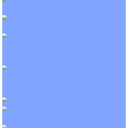
Канальные кондиционеры
Инверторные
Неинверторные
Колонные кондиционеры
Инверторные
Неинверторные
VRF и VRV системы
Внешние (наружные) VRF и VRV блоки
Канальные VRF и VRV блоки
Кассетные VRF и VRV блоки
Напольно потолочные VRF и VRV блоки
Настенные VRF и VRV блоки
Фанкойлы
Кассетные фанкойлы
Канальные фанкойлы
Напольно потолочные фанкойлы
Настенные фанкойлы
Чиллер
Компрессорно-конденсаторные блоки
Приточные установки
С водяным калорифером
С электрическим калорифером