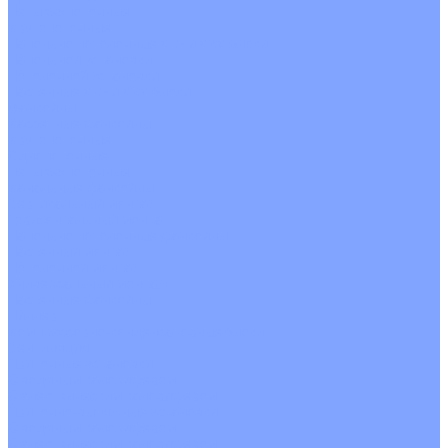
Четырехпоточные
Кругопоточные
Напольно потолочные VRF и VRV блоки
Напольной установки
Потолочной установки
Настенные VRF и VRV блоки
Фанкойлы
Кассетные фанкойлы
Кругопоточные
Однопоточные
Четырехпоточные
Канальные фанкойлы
Вертикальный монтаж
Горизонтальный монтаж
Напольно потолочные фанкойлы
Настенный монтаж
Потолочной монтаж
Универсальный монтаж
Настенные фанкойлы
Чиллер
Компрессорно-конденсаторные блоки
Вентиляция
Приточные установки
С водяным калорифером
С электрическим калорифером
Приточно-вытяжные установки
С водяным калорифером
С электрическим калорифером