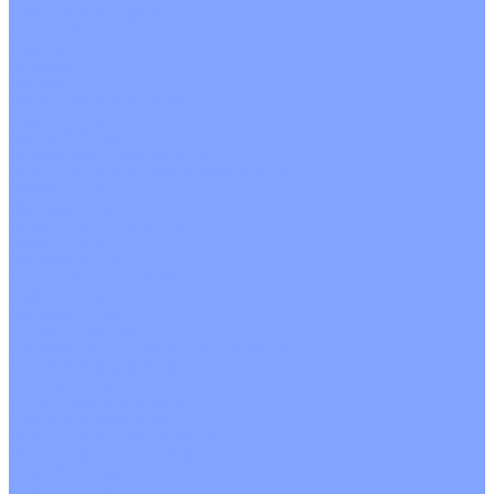
Цветные кондиционеры
Бежевый
Красный
Серебро
Черный
Кассетные кондиционеры
Инверторные
Неинверторные
Мобильные кондиционеры
Напольно-потолочные кондиционеры
Инверторные
Неинверторные
Канальные кондиционеры
Инверторные
Неинверторные
Колонные кондиционеры
Инверторные
Неинверторные
VRF и VRV системы
Внешние (наружные) VRF и VRV блоки
Без рекуперации тепла
Вертикальный выдув
Горизонтальный выдув
С рекуперацией тепла
Канальные VRF и VRV блоки
Кассетные VRF и VRV блоки
Однопоточные
Двухпоточные