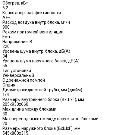
Обогрев, кВт
6,2
Класс энергоэффективности
A++
Расход воздуха внутр.блока, м³/ч
900
Режим приточной вентиляции
Есть
Напряжение, В
220
Уровень шума внутр. блока, дБ(А)
34
Уровень шума наружного блока, дБ(A)
55
Тип установки
Универсальный
С дренажной помпой
Опция
Диаметр жидкостной трубы, мм (дюйм)
1/4
Размеры внутреннего блока (ВхШхГ), мм
205х930х660
Max длина между блоками
30
Max перепад высот между наруж. и вн. блоками
20
Размеры наружного блока (ВхШхГ), мм
545х800х315