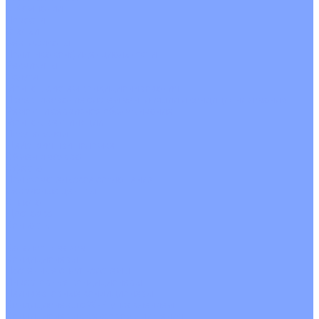
О Компании
Новости
Статьи
Сертификаты
Политика конфиденциальности
Реквизиты
Услуги
Монтаж систем кондиционирования
Проектирование систем вентиляции и кондиционирования
Ремонт и сервисное обслуживание
Монтаж вентиляции
Покупателям
Действия при поломке
Обмен и возврат
Оферта
Пользовательское соглашение
Сервисные центры
Оплата
Доставка
Контакты
...
Каталог товаров
Кондиционеры
Настенные сплит-системы
Инверторные кондиционеры
Неинверторные кондиционеры
Кондиционеры с Wi-Fi управлением
Кондиционеры с сенсором движения