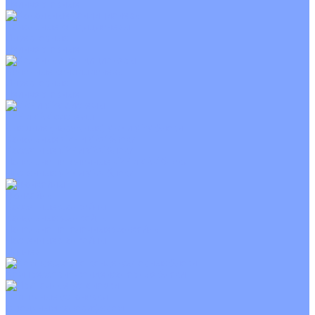
Неинверторные
Канальные кондиционеры
Инверторные
Неинверторные
Колонные кондиционеры
Инверторные
Неинверторные
VRF и VRV системы
Внешние (наружные) VRF и VRV блоки
Канальные VRF и VRV блоки
Кассетные VRF и VRV блоки
Напольно потолочные VRF и VRV блоки
Настенные VRF и VRV блоки
Фанкойлы
Кассетные фанкойлы
Канальные фанкойлы
Напольно потолочные фанкойлы
Настенные фанкойлы
Чиллер
Компрессорно-конденсаторные блоки
Приточные установки
С водяным калорифером