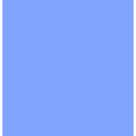
Кондиционеры с Wi-Fi управлением
Кондиционеры с сенсором движения
Цветные кондиционеры
Бежевый
Красный
Серебро
Черный
Кассетные кондиционеры
Инверторные
Неинверторные
Мобильные кондиционеры
Напольно-потолочные кондиционеры
Инверторные
Неинверторные
Канальные кондиционеры
Инверторные
Неинверторные
Колонные кондиционеры
Инверторные
Неинверторные
VRF и VRV системы
Внешние (наружные) VRF и VRV блоки
Без рекуперации тепла
Вертикальный выдув
Горизонтальный выдув
С рекуперацией тепла
Канальные VRF и VRV блоки
Кассетные VRF и VRV блоки