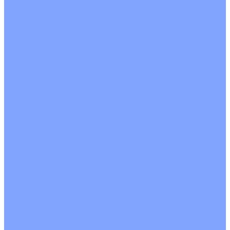
Однопоточные
Двухпоточные
Четырехпоточные
Кругопоточные
Напольно потолочные VRF и VRV блоки
Напольной установки
Потолочной установки
Настенные VRF и VRV блоки
Фанкойлы
Кассетные фанкойлы
Кругопоточные
Однопоточные
Четырехпоточные
Канальные фанкойлы
Вертикальный монтаж
Горизонтальный монтаж
Напольно потолочные фанкойлы
Настенный монтаж
Потолочной монтаж
Универсальный монтаж
Настенные фанкойлы
Чиллер
Компрессорно-конденсаторные блоки
Вентиляция
Приточные установки
С водяным калорифером
С электрическим калорифером
Приточно-вытяжные установки