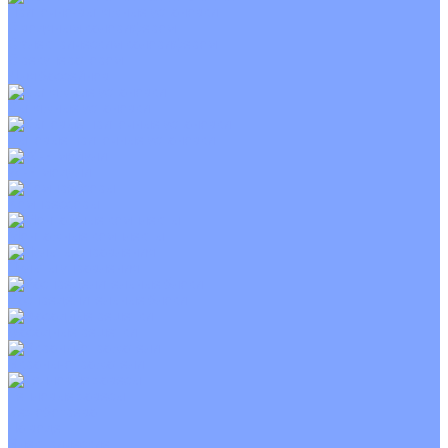
Приточно-вытяжные установки
С водяным калорифером
С электрическим калорифером
С рекуператором
Для бассейнов
Вытяжные установки
Бытовые приточные установки
Wi-Fi модули
Компрессоры
Монтажные комплекты
Пульты управления
Распределительные блоки
Фасадные решетки
Экраны-отражатели
Тепловые завесы
Без обогрева
На воде
Электрические