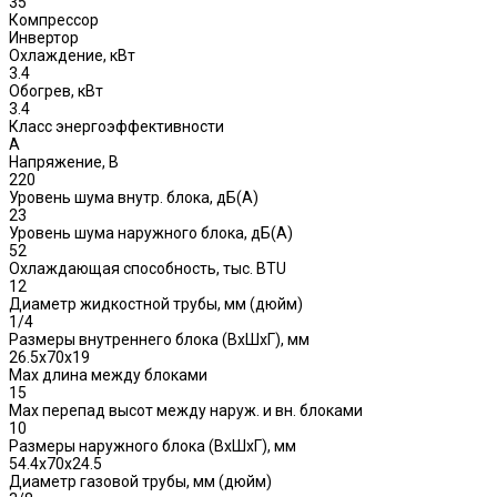
35
Компрессор
Инвертор
Охлаждение, кВт
3.4
Обогрев, кВт
3.4
Класс энергоэффективности
A
Напряжение, В
220
Уровень шума внутр. блока, дБ(А)
23
Уровень шума наружного блока, дБ(A)
52
Охлаждающая способность, тыс. BTU
12
Диаметр жидкостной трубы, мм (дюйм)
1/4
Размеры внутреннего блока (ВхШхГ), мм
26.5x70x19
Max длина между блоками
15
Max перепад высот между наруж. и вн. блоками
10
Размеры наружного блока (ВхШхГ), мм
54.4x70x24.5
Диаметр газовой трубы, мм (дюйм)