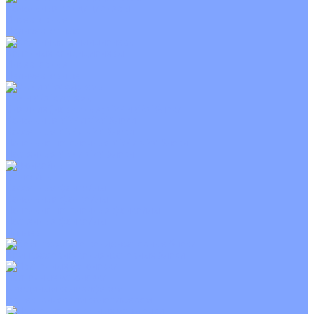
Канальные кондиционеры
Инверторные
Неинверторные
Колонные кондиционеры
Инверторные
Неинверторные
VRF и VRV системы
Внешние (наружные) VRF и VRV блоки
Канальные VRF и VRV блоки
Кассетные VRF и VRV блоки
Напольно потолочные VRF и VRV блоки
Настенные VRF и VRV блоки
Фанкойлы
Кассетные фанкойлы
Канальные фанкойлы
Напольно потолочные фанкойлы
Настенные фанкойлы
Чиллер
Компрессорно-конденсаторные блоки
Приточные установки
С водяным калорифером
С электрическим калорифером