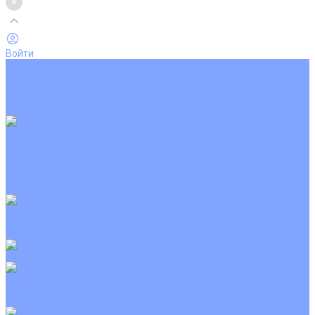
Войти
Каталог товаров
Кондиционеры
Вентиляция
Аксессуары
Обогреватели
Настенные сплит-системы
Инверторные кондиционеры
Неинверторные кондиционеры
Кондиционеры с Wi-Fi управлением
Кондиционеры с сенсором движения
Цветные кондиционеры
Кассетные кондиционеры
Инверторные
Неинверторные
Мобильные кондиционеры
Напольно-потолочные кондиционеры
Инверторные
Неинверторные