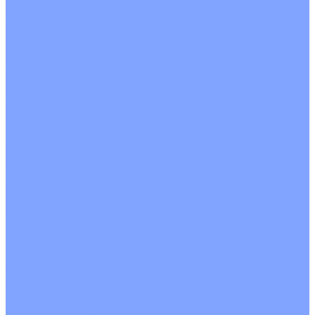
О Компании
Новости
Статьи
Сертификаты
Политика конфиденциальности
Реквизиты
Услуги
Монтаж систем кондиционирования
Проектирование систем вентиляции и кондиционирования
Ремонт и сервисное обслуживание
Монтаж вентиляции
Покупателям
Действия при поломке
Обмен и возврат
Оферта
Пользовательское соглашение
Сервисные центры
Оплата
Доставка
Контакты
...
Каталог товаров
Кондиционеры
Настенные сплит-системы
Инверторные кондиционеры
Неинверторные кондиционеры
Кондиционеры с Wi-Fi управлением
Кондиционеры с сенсором движения