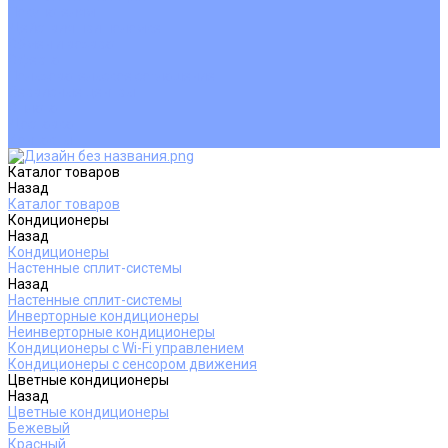
Покупателям
Действия при поломке
Обмен и возврат
Оферта
Пользовательское соглашение
Сервисные центры
Оплата
Доставка
Контакты
Каталог товаров
Назад
Каталог товаров
Кондиционеры
Назад
Кондиционеры
Настенные сплит-системы
Назад
Настенные сплит-системы
Инверторные кондиционеры
Неинверторные кондиционеры
Кондиционеры с Wi-Fi управлением
Кондиционеры с сенсором движения
Цветные кондиционеры
Назад
Цветные кондиционеры
Бежевый
Красный