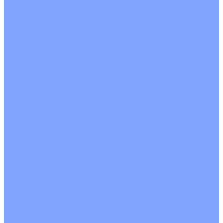
Четырехпоточные
Кругопоточные
Напольно потолочные VRF и VRV блоки
Напольной установки
Потолочной установки
Настенные VRF и VRV блоки
Фанкойлы
Кассетные фанкойлы
Кругопоточные
Однопоточные
Четырехпоточные
Канальные фанкойлы
Вертикальный монтаж
Горизонтальный монтаж
Напольно потолочные фанкойлы
Настенный монтаж
Потолочной монтаж
Универсальный монтаж
Настенные фанкойлы
Чиллер
Компрессорно-конденсаторные блоки
Вентиляция
Приточные установки
С водяным калорифером
С электрическим калорифером
Приточно-вытяжные установки
С водяным калорифером
С электрическим калорифером