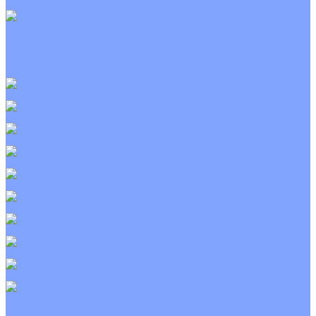
С электрическим калорифером
Приточно-вытяжные установки
С водяным калорифером
С электрическим калорифером
С рекуператором
Для бассейнов
Вытяжные установки
Бытовые приточные установки
Wi-Fi модули
Компрессоры
Монтажные комплекты
Пульты управления
Распределительные блоки
Фасадные решетки
Экраны-отражатели
Тепловые завесы
Без обогрева