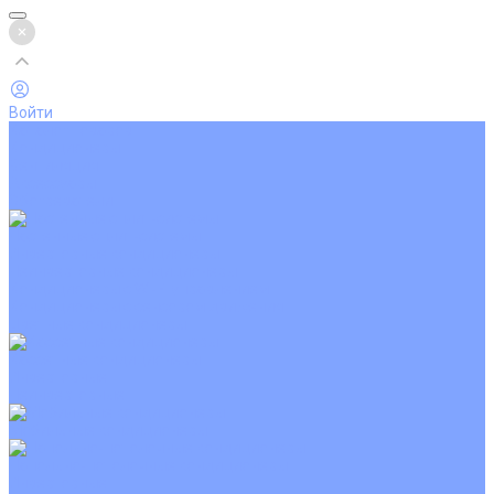
Войти
Каталог товаров
Кондиционеры
Вентиляция
Аксессуары
Обогреватели
Настенные сплит-системы
Инверторные кондиционеры
Неинверторные кондиционеры
Кондиционеры с Wi-Fi управлением
Кондиционеры с сенсором движения
Цветные кондиционеры
Кассетные кондиционеры
Инверторные
Неинверторные
Мобильные кондиционеры
Напольно-потолочные кондиционеры
Инверторные