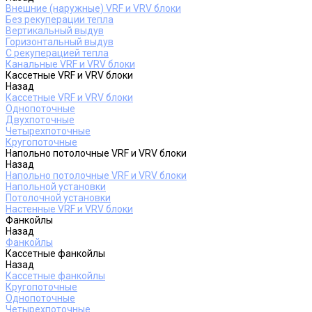
Внешние (наружные) VRF и VRV блоки
Без рекуперации тепла
Вертикальный выдув
Горизонтальный выдув
С рекуперацией тепла
Канальные VRF и VRV блоки
Кассетные VRF и VRV блоки
Назад
Кассетные VRF и VRV блоки
Однопоточные
Двухпоточные
Четырехпоточные
Кругопоточные
Напольно потолочные VRF и VRV блоки
Назад
Напольно потолочные VRF и VRV блоки
Напольной установки
Потолочной установки
Настенные VRF и VRV блоки
Фанкойлы
Назад
Фанкойлы
Кассетные фанкойлы
Назад
Кассетные фанкойлы
Кругопоточные
Однопоточные
Четырехпоточные