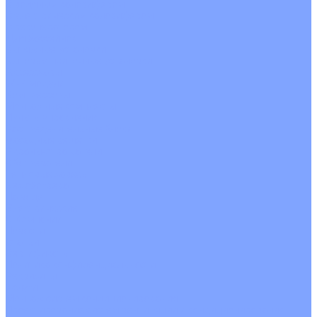
С водяным калорифером
С электрическим калорифером
С рекуператором
Для бассейнов
Вытяжные установки
Бытовые приточные установки
Аксессуары
Wi-Fi модули
Компрессоры
Монтажные комплекты
Пульты управления
Распределительные блоки
Фасадные решетки
Экраны-отражатели
Обогреватели
Тепловые завесы
Без обогрева
На воде
Электрические
О Компании
Новости
Статьи
Сертификаты
Политика конфиденциальности
Реквизиты
Услуги
Монтаж систем кондиционирования
Проектирование систем вентиляции и кондиционирования