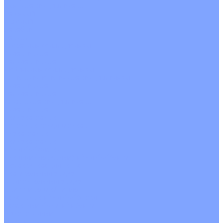
Цветные кондиционеры
Бежевый
Красный
Серебро
Черный
Кассетные кондиционеры
Инверторные
Неинверторные
Мобильные кондиционеры
Напольно-потолочные кондиционеры
Инверторные
Неинверторные
Канальные кондиционеры
Инверторные
Неинверторные
Колонные кондиционеры
Инверторные
Неинверторные
VRF и VRV системы
Внешние (наружные) VRF и VRV блоки
Без рекуперации тепла
Вертикальный выдув
Горизонтальный выдув
С рекуперацией тепла
Канальные VRF и VRV блоки
Кассетные VRF и VRV блоки
Однопоточные
Двухпоточные