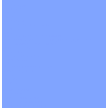
На воде
Электрические
О Компании
Новости
Статьи
Сертификаты
Политика конфиденциальности
Реквизиты
Услуги
Монтаж систем кондиционирования
Проектирование систем вентиляции и кондиционирования
Ремонт и сервисное обслуживание
Монтаж вентиляции
Покупателям
Действия при поломке
Обмен и возврат
Оферта
Пользовательское соглашение
Сервисные центры
Оплата
Доставка
Контакты
...
Каталог товаров
Кондиционеры
Настенные сплит-системы
Инверторные кондиционеры
Неинверторные кондиционеры