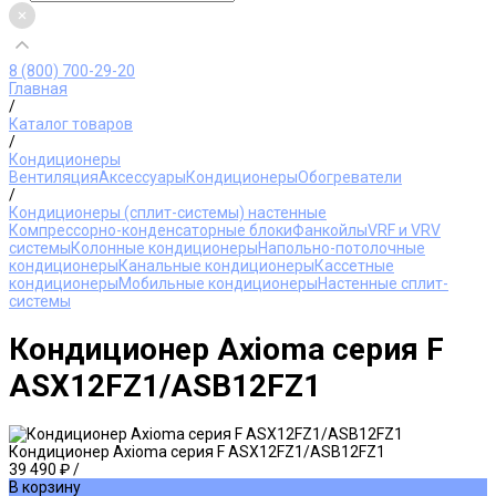
8 (800) 700-29-20
Главная
/
Каталог товаров
/
Кондиционеры
Вентиляция
Аксессуары
Кондиционеры
Обогреватели
/
Кондиционеры (сплит-системы) настенные
Компрессорно-конденсаторные блоки
Фанкойлы
VRF и VRV
системы
Колонные кондиционеры
Напольно-потолочные
кондиционеры
Канальные кондиционеры
Кассетные
кондиционеры
Мобильные кондиционеры
Настенные сплит-
системы
Кондиционер Axioma серия F
ASX12FZ1/ASB12FZ1
Кондиционер Axioma серия F ASX12FZ1/ASB12FZ1
39 490 ₽
/
В корзину