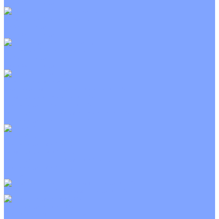
Неинверторные
Канальные кондиционеры
Инверторные
Неинверторные
Колонные кондиционеры
Инверторные
Неинверторные
VRF и VRV системы
Внешние (наружные) VRF и VRV блоки
Канальные VRF и VRV блоки
Кассетные VRF и VRV блоки
Напольно потолочные VRF и VRV блоки
Настенные VRF и VRV блоки
Фанкойлы
Кассетные фанкойлы
Канальные фанкойлы
Напольно потолочные фанкойлы
Настенные фанкойлы
Чиллер
Компрессорно-конденсаторные блоки
Приточные установки
С водяным калорифером