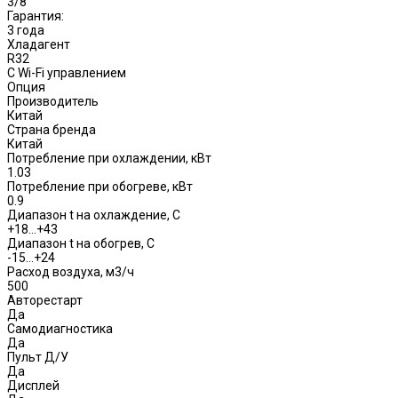
3/8
Гарантия:
3 года
Хладагент
R32
С Wi-Fi управлением
Опция
Производитель
Китай
Страна бренда
Китай
Потребление при охлаждении, кВт
1.03
Потребление при обогреве, кВт
0.9
Диапазон t на охлаждение, С
+18…+43
Диапазон t на обогрев, С
-15…+24
Расход воздуха, м3/ч
500
Авторестарт
Да
Самодиагностика
Да
Пульт Д/У
Да
Дисплей