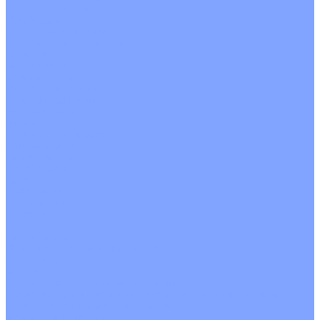
С рекуператором
Для бассейнов
Вытяжные установки
Бытовые приточные установки
Аксессуары
Wi-Fi модули
Компрессоры
Монтажные комплекты
Пульты управления
Распределительные блоки
Фасадные решетки
Экраны-отражатели
Обогреватели
Тепловые завесы
Без обогрева
На воде
Электрические
О Компании
Новости
Статьи
Сертификаты
Политика конфиденциальности
Реквизиты
Услуги
Монтаж систем кондиционирования
Проектирование систем вентиляции и кондиционирования
Ремонт и сервисное обслуживание
Монтаж вентиляции