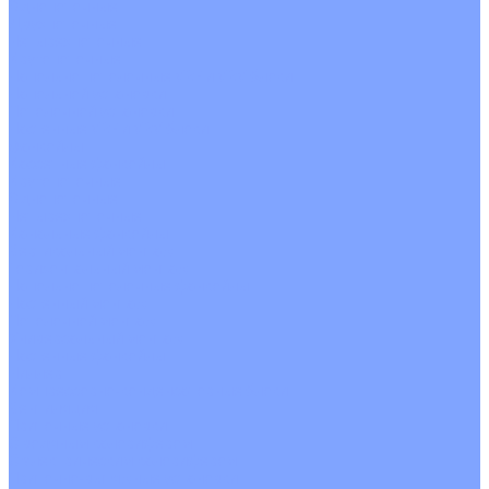
Однопоточные
Двухпоточные
Четырехпоточные
Кругопоточные
Напольно потолочные VRF и VRV блоки
Напольной установки
Потолочной установки
Настенные VRF и VRV блоки
Фанкойлы
Кассетные фанкойлы
Кругопоточные
Однопоточные
Четырехпоточные
Канальные фанкойлы
Вертикальный монтаж
Горизонтальный монтаж
Напольно потолочные фанкойлы
Настенный монтаж
Потолочной монтаж
Универсальный монтаж
Настенные фанкойлы
Чиллер
Компрессорно-конденсаторные блоки
Вентиляция
Приточные установки
С водяным калорифером
С электрическим калорифером
Приточно-вытяжные установки