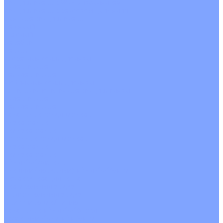
Кондиционеры с Wi-Fi управлением
Кондиционеры с сенсором движения
Цветные кондиционеры
Бежевый
Красный
Серебро
Черный
Кассетные кондиционеры
Инверторные
Неинверторные
Мобильные кондиционеры
Напольно-потолочные кондиционеры
Инверторные
Неинверторные
Канальные кондиционеры
Инверторные
Неинверторные
Колонные кондиционеры
Инверторные
Неинверторные
VRF и VRV системы
Внешние (наружные) VRF и VRV блоки
Без рекуперации тепла
Вертикальный выдув
Горизонтальный выдув
С рекуперацией тепла
Канальные VRF и VRV блоки
Кассетные VRF и VRV блоки