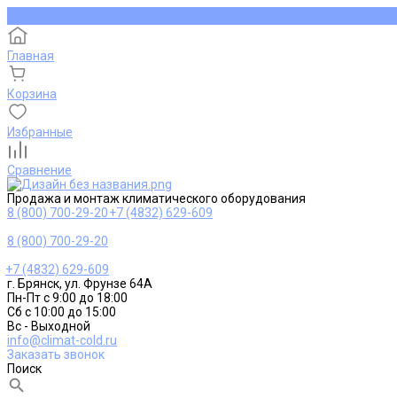
Главная
Корзина
Избранные
Сравнение
Продажа и монтаж климатического оборудования
8 (800) 700-29-20
+7 (4832) 629-609
8 (800) 700-29-20
+7 (4832) 629-609
г. Брянск, ул. Фрунзе 64А
Пн-Пт с 9:00 до 18:00
Сб с 10:00 до 15:00
Вс - Выходной
info@climat-cold.ru
Заказать звонок
Поиск