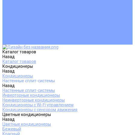
Покупателям
Действия при поломке
Обмен и возврат
Оферта
Пользовательское соглашение
Сервисные центры
Оплата
Доставка
Контакты
Каталог товаров
Назад
Каталог товаров
Кондиционеры
Назад
Кондиционеры
Настенные сплит-системы
Назад
Настенные сплит-системы
Инверторные кондиционеры
Неинверторные кондиционеры
Кондиционеры с Wi-Fi управлением
Кондиционеры с сенсором движения
Цветные кондиционеры
Назад
Цветные кондиционеры
Бежевый
Красный