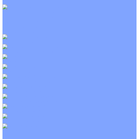
С электрическим калорифером
Приточно-вытяжные установки
С водяным калорифером
С электрическим калорифером
С рекуператором
Для бассейнов
Вытяжные установки
Бытовые приточные установки
Wi-Fi модули
Компрессоры
Монтажные комплекты
Пульты управления
Распределительные блоки
Фасадные решетки
Экраны-отражатели
Тепловые завесы
Без обогрева