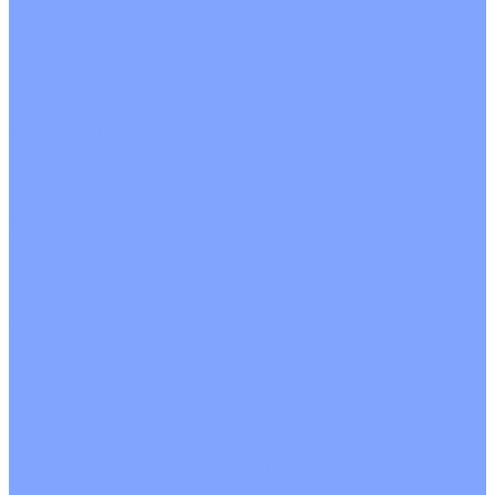
С водяным калорифером
С электрическим калорифером
С рекуператором
Для бассейнов
Вытяжные установки
Бытовые приточные установки
Аксессуары
Wi-Fi модули
Компрессоры
Монтажные комплекты
Пульты управления
Распределительные блоки
Фасадные решетки
Экраны-отражатели
Обогреватели
Тепловые завесы
Без обогрева
На воде
Электрические
О Компании
Новости
Статьи
Сертификаты
Политика конфиденциальности
Реквизиты
Услуги
Монтаж систем кондиционирования
Проектирование систем вентиляции и кондиционирования