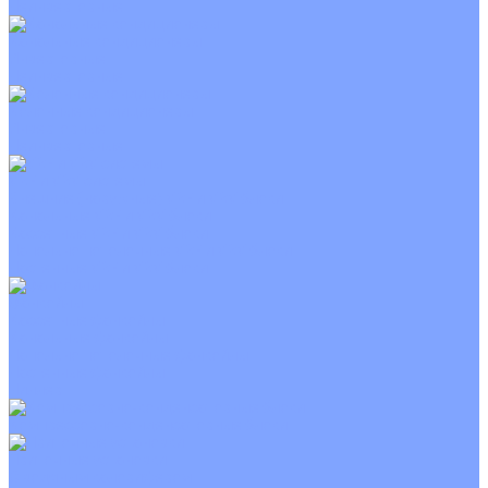
Неинверторные
Канальные кондиционеры
Инверторные
Неинверторные
Колонные кондиционеры
Инверторные
Неинверторные
VRF и VRV системы
Внешние (наружные) VRF и VRV блоки
Канальные VRF и VRV блоки
Кассетные VRF и VRV блоки
Напольно потолочные VRF и VRV блоки
Настенные VRF и VRV блоки
Фанкойлы
Кассетные фанкойлы
Канальные фанкойлы
Напольно потолочные фанкойлы
Настенные фанкойлы
Чиллер
Компрессорно-конденсаторные блоки
Приточные установки
С водяным калорифером