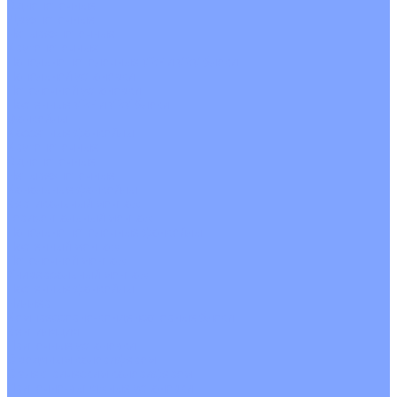
Однопоточные
Двухпоточные
Четырехпоточные
Кругопоточные
Напольно потолочные VRF и VRV блоки
Напольной установки
Потолочной установки
Настенные VRF и VRV блоки
Фанкойлы
Кассетные фанкойлы
Кругопоточные
Однопоточные
Четырехпоточные
Канальные фанкойлы
Вертикальный монтаж
Горизонтальный монтаж
Напольно потолочные фанкойлы
Настенный монтаж
Потолочной монтаж
Универсальный монтаж
Настенные фанкойлы
Чиллер
Компрессорно-конденсаторные блоки
Вентиляция
Приточные установки
С водяным калорифером
С электрическим калорифером
Приточно-вытяжные установки