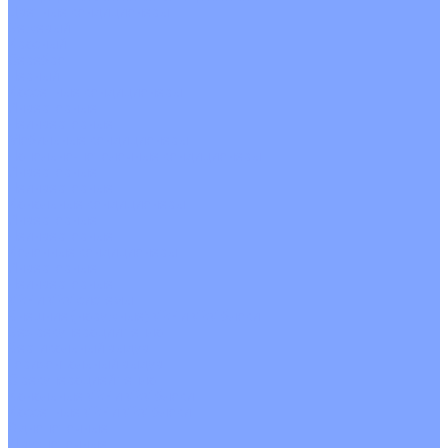
Цветные кондиционеры
Бежевый
Красный
Серебро
Черный
Кассетные кондиционеры
Инверторные
Неинверторные
Мобильные кондиционеры
Напольно-потолочные кондиционеры
Инверторные
Неинверторные
Канальные кондиционеры
Инверторные
Неинверторные
Колонные кондиционеры
Инверторные
Неинверторные
VRF и VRV системы
Внешние (наружные) VRF и VRV блоки
Без рекуперации тепла
Вертикальный выдув
Горизонтальный выдув
С рекуперацией тепла
Канальные VRF и VRV блоки
Кассетные VRF и VRV блоки
Однопоточные
Двухпоточные