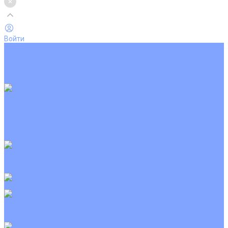
Войти
Каталог товаров
Кондиционеры
Вентиляция
Аксессуары
Обогреватели
Настенные сплит-системы
Инверторные кондиционеры
Неинверторные кондиционеры
Кондиционеры с Wi-Fi управлением
Кондиционеры с сенсором движения
Цветные кондиционеры
Кассетные кондиционеры
Инверторные
Неинверторные
Мобильные кондиционеры
Напольно-потолочные кондиционеры
Инверторные
Неинверторные