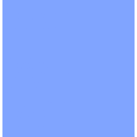
Четырехпоточные
Кругопоточные
Напольно потолочные VRF и VRV блоки
Напольной установки
Потолочной установки
Настенные VRF и VRV блоки
Фанкойлы
Кассетные фанкойлы
Кругопоточные
Однопоточные
Четырехпоточные
Канальные фанкойлы
Вертикальный монтаж
Горизонтальный монтаж
Напольно потолочные фанкойлы
Настенный монтаж
Потолочной монтаж
Универсальный монтаж
Настенные фанкойлы
Чиллер
Компрессорно-конденсаторные блоки
Вентиляция
Приточные установки
С водяным калорифером
С электрическим калорифером
Приточно-вытяжные установки
С водяным калорифером
С электрическим калорифером