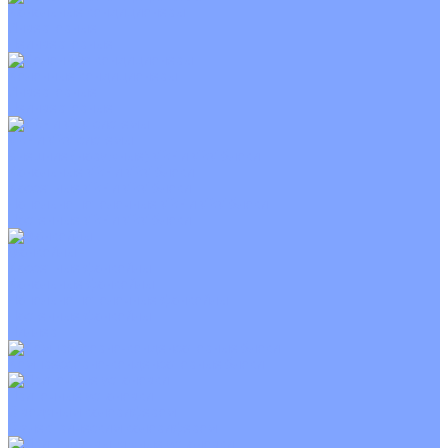
Канальные кондиционеры
Инверторные
Неинверторные
Колонные кондиционеры
Инверторные
Неинверторные
VRF и VRV системы
Внешние (наружные) VRF и VRV блоки
Канальные VRF и VRV блоки
Кассетные VRF и VRV блоки
Напольно потолочные VRF и VRV блоки
Настенные VRF и VRV блоки
Фанкойлы
Кассетные фанкойлы
Канальные фанкойлы
Напольно потолочные фанкойлы
Настенные фанкойлы
Чиллер
Компрессорно-конденсаторные блоки
Приточные установки
С водяным калорифером
С электрическим калорифером