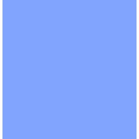
Кондиционеры с Wi-Fi управлением
Кондиционеры с сенсором движения
Цветные кондиционеры
Бежевый
Красный
Серебро
Черный
Кассетные кондиционеры
Инверторные
Неинверторные
Мобильные кондиционеры
Напольно-потолочные кондиционеры
Инверторные
Неинверторные
Канальные кондиционеры
Инверторные
Неинверторные
Колонные кондиционеры
Инверторные
Неинверторные
VRF и VRV системы
Внешние (наружные) VRF и VRV блоки
Без рекуперации тепла
Вертикальный выдув
Горизонтальный выдув
С рекуперацией тепла
Канальные VRF и VRV блоки
Кассетные VRF и VRV блоки