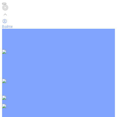
Войти
Каталог товаров
Кондиционеры
Вентиляция
Аксессуары
Обогреватели
Настенные сплит-системы
Инверторные кондиционеры
Неинверторные кондиционеры
Кондиционеры с Wi-Fi управлением
Кондиционеры с сенсором движения
Цветные кондиционеры
Кассетные кондиционеры
Инверторные
Неинверторные
Мобильные кондиционеры
Напольно-потолочные кондиционеры
Инверторные