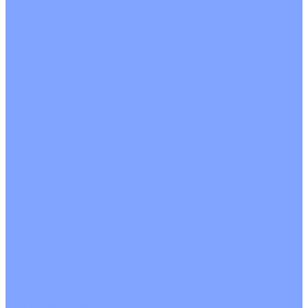
С рекуператором
Для бассейнов
Вытяжные установки
Бытовые приточные установки
Аксессуары
Wi-Fi модули
Компрессоры
Монтажные комплекты
Пульты управления
Распределительные блоки
Фасадные решетки
Экраны-отражатели
Обогреватели
Тепловые завесы
Без обогрева
На воде
Электрические
О Компании
Новости
Статьи
Сертификаты
Политика конфиденциальности
Реквизиты
Услуги
Монтаж систем кондиционирования
Проектирование систем вентиляции и кондиционирования
Ремонт и сервисное обслуживание
Монтаж вентиляции