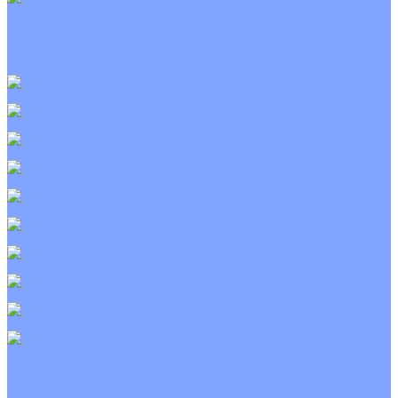
Приточно-вытяжные установки
С водяным калорифером
С электрическим калорифером
С рекуператором
Для бассейнов
Вытяжные установки
Бытовые приточные установки
Wi-Fi модули
Компрессоры
Монтажные комплекты
Пульты управления
Распределительные блоки
Фасадные решетки
Экраны-отражатели
Тепловые завесы
Без обогрева
На воде
Электрические