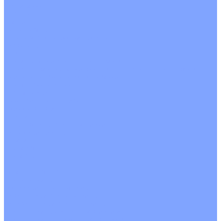
О Компании
Новости
Статьи
Сертификаты
Политика конфиденциальности
Реквизиты
Услуги
Монтаж систем кондиционирования
Проектирование систем вентиляции и кондиционирования
Ремонт и сервисное обслуживание
Монтаж вентиляции
Покупателям
Действия при поломке
Обмен и возврат
Оферта
Пользовательское соглашение
Сервисные центры
Оплата
Доставка
Контакты
...
Каталог товаров
Кондиционеры
Настенные сплит-системы
Инверторные кондиционеры
Неинверторные кондиционеры
Кондиционеры с Wi-Fi управлением
Кондиционеры с сенсором движения