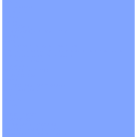
На воде
Электрические
О Компании
Новости
Статьи
Сертификаты
Политика конфиденциальности
Реквизиты
Услуги
Монтаж систем кондиционирования
Проектирование систем вентиляции и кондиционирования
Ремонт и сервисное обслуживание
Монтаж вентиляции
Покупателям
Действия при поломке
Обмен и возврат
Оферта
Пользовательское соглашение
Сервисные центры
Оплата
Доставка
Контакты
...
Каталог товаров
Кондиционеры
Настенные сплит-системы
Инверторные кондиционеры
Неинверторные кондиционеры