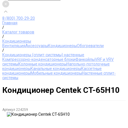
8 (800) 700-29-20
Главная
/
Каталог товаров
/
Кондиционеры
Вентиляция
Аксессуары
Кондиционеры
Обогреватели
/
Кондиционеры (сплит-системы) настенные
Компрессорно-конденсаторные блоки
Фанкойлы
VRF и VRV
системы
Колонные кондиционеры
Напольно-потолочные
кондиционеры
Канальные кондиционеры
Кассетные
кондиционеры
Мобильные кондиционеры
Настенные сплит-
системы
Кондиционер Centek CT-65H10
Артикул
224259