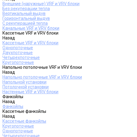
Внешние (наружные) VRF и VRV блоки
Без рекуперации тепла
Вертикальный выдув
Горизонтальный выдув
С рекуперацией тепла
Канальные VRF и VRV блоки
Кассетные VRF и VRV блоки
Назад
Кассетные VRF и VRV блоки
Однопоточные
Двухпоточные
Четырехпоточные
Кругопоточные
Напольно потолочные VRF и VRV блоки
Назад
Напольно потолочные VRF и VRV блоки
Напольной установки
Потолочной установки
Настенные VRF и VRV блоки
Фанкойлы
Назад
Фанкойлы
Кассетные фанкойлы
Назад
Кассетные фанкойлы
Кругопоточные
Однопоточные
Четырехпоточные