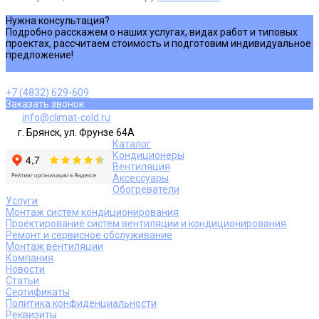
Нужна консультация?
Подробно расскажем о наших услугах, видах работ и типовых
проектах, рассчитаем стоимость и подготовим индивидуальное
предложение!
Задать вопрос
+7 (4832) 629-609
Заказать звонок
info@climat-cold.ru
г. Брянск, ул. Фрунзе 64А
Каталог
Кондиционеры
Вентиляция
Аксессуары
Обогреватели
Услуги
Монтаж систем кондиционирования
Проектирование систем вентиляции и кондиционирования
Ремонт и сервисное обслуживание
Монтаж вентиляции
Компания
Новости
Статьи
Сертификаты
Политика конфиденциальности
Реквизиты