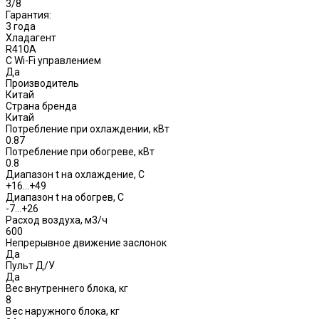
3/8
Гарантия:
3 года
Хладагент
R410A
С Wi-Fi управлением
Да
Производитель
Китай
Страна бренда
Китай
Потребление при охлаждении, кВт
0.87
Потребление при обогреве, кВт
0.8
Диапазон t на охлаждение, С
+16…+49
Диапазон t на обогрев, С
-7...+26
Расход воздуха, м3/ч
600
Непрерывное движение заслонок
Да
Пульт Д/У
Да
Вес внутреннего блока, кг
8
Вес наружного блока, кг