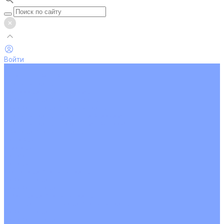
Войти
...
Каталог товаров
Кондиционеры
Настенные сплит-системы
Инверторные кондиционеры
Неинверторные кондиционеры
Кондиционеры с Wi-Fi управлением
Кондиционеры с сенсором движения
Цветные кондиционеры
Бежевый
Красный
Серебро
Черный
Кассетные кондиционеры
Инверторные
Неинверторные
Мобильные кондиционеры
Напольно-потолочные кондиционеры
Инверторные
Неинверторные