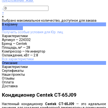
предложение. Жми.
-
+
×
Выбрано максимальное количество, доступное для заказа
В корзину
ДОБАВЛЕНО
Получить особые условия для Юр. лиц
Характеристики
Артикул
—
224332
Бренд
—
Centek
Площадь, м²
—
28
Компрессор
—
Не инвертор
Охлаждение, кВт
—
2.8
Все характеристики
Описание
Характеристики
Сертификаты
Наши проекты
Отзывы
Оплата
Доставка
Кондиционер Centek CT-65J09
Настенный кондиционер
Centek CT-65J09
— это идеальное
решение для создания комфортной температуры в помещениях