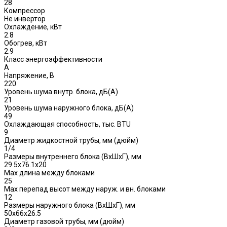
28
Компрессор
Не инвертор
Охлаждение, кВт
2.8
Обогрев, кВт
2.9
Класс энергоэффективности
A
Напряжение, В
220
Уровень шума внутр. блока, дБ(А)
21
Уровень шума наружного блока, дБ(A)
49
Охлаждающая способность, тыс. BTU
9
Диаметр жидкостной трубы, мм (дюйм)
1/4
Размеры внутреннего блока (ВхШхГ), мм
29.5х76.1х20
Max длина между блоками
25
Max перепад высот между наруж. и вн. блоками
12
Размеры наружного блока (ВхШхГ), мм
50х66х26.5
Диаметр газовой трубы, мм (дюйм)