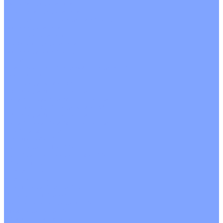
Вертикальный монтаж
Горизонтальный монтаж
Напольно потолочные фанкойлы
Настенный монтаж
Потолочной монтаж
Универсальный монтаж
Настенные фанкойлы
Чиллер
Компрессорно-конденсаторные блоки
Вентиляция
Приточные установки
С водяным калорифером
С электрическим калорифером
Приточно-вытяжные установки
С водяным калорифером
С электрическим калорифером
С рекуператором
Для бассейнов
Вытяжные установки
Бытовые приточные установки
Аксессуары
Wi-Fi модули
Компрессоры
Монтажные комплекты
Пульты управления
Распределительные блоки
Фасадные решетки
Экраны-отражатели