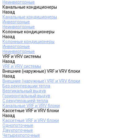
Неинверторные
Канальные кондиционеры
Назад
Канальные кондиционеры
Инверторные
Неинверторные
Колонные кондиционеры
Назад
Колонные кондиционеры
Инверторные
Неинверторные
VRF и VRV системы
Назад
VRF и VRV системы
Внешние (наружные) VRF и VRV блоки
Назад
Внешние (наружные) VRF и VRV блоки
Без рекуперации тепла
Вертикальный выдув
Горизонтальный выдув
С рекуперацией тепла
Канальные VRF и VRV блоки
Кассетные VRF и VRV блоки
Назад
Кассетные VRF и VRV блоки
Однопоточные
Двухпоточные
Четырехпоточные