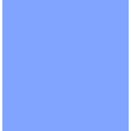
Канальные кондиционеры
Инверторные
Неинверторные
Колонные кондиционеры
Инверторные
Неинверторные
VRF и VRV системы
Внешние (наружные) VRF и VRV блоки
Без рекуперации тепла
Вертикальный выдув
Горизонтальный выдув
С рекуперацией тепла
Канальные VRF и VRV блоки
Кассетные VRF и VRV блоки
Однопоточные
Двухпоточные
Четырехпоточные
Кругопоточные
Напольно потолочные VRF и VRV блоки
Напольной установки
Потолочной установки
Настенные VRF и VRV блоки
Фанкойлы
Кассетные фанкойлы
Кругопоточные
Однопоточные
Четырехпоточные
Канальные фанкойлы