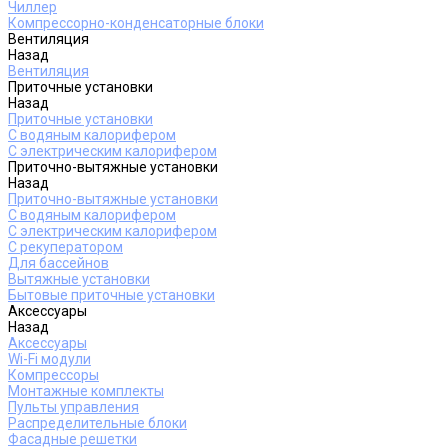
Чиллер
Компрессорно-конденсаторные блоки
Вентиляция
Назад
Вентиляция
Приточные установки
Назад
Приточные установки
С водяным калорифером
С электрическим калорифером
Приточно-вытяжные установки
Назад
Приточно-вытяжные установки
С водяным калорифером
С электрическим калорифером
С рекуператором
Для бассейнов
Вытяжные установки
Бытовые приточные установки
Аксессуары
Назад
Аксессуары
Wi-Fi модули
Компрессоры
Монтажные комплекты
Пульты управления
Распределительные блоки
Фасадные решетки