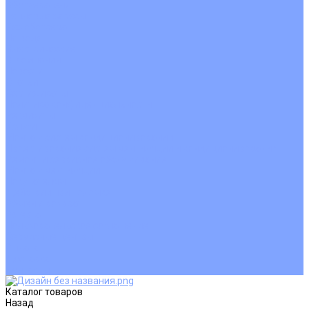
Обогреватели
Тепловые завесы
Без обогрева
На воде
Электрические
О Компании
Новости
Статьи
Сертификаты
Политика конфиденциальности
Реквизиты
Услуги
Монтаж систем кондиционирования
Проектирование систем вентиляции и кондиционирования
Ремонт и сервисное обслуживание
Монтаж вентиляции
Покупателям
Действия при поломке
Обмен и возврат
Оферта
Пользовательское соглашение
Сервисные центры
Оплата
Доставка
Контакты
Каталог товаров
Назад