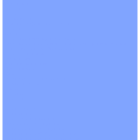
О Компании
Новости
Статьи
Сертификаты
Политика конфиденциальности
Реквизиты
Услуги
Монтаж систем кондиционирования
Проектирование систем вентиляции и кондиционирования
Ремонт и сервисное обслуживание
Монтаж вентиляции
Покупателям
Действия при поломке
Обмен и возврат
Оферта
Пользовательское соглашение
Сервисные центры
Оплата
Доставка
Контакты
...
Каталог товаров
Кондиционеры
Настенные сплит-системы
Инверторные кондиционеры
Неинверторные кондиционеры
Кондиционеры с Wi-Fi управлением
Кондиционеры с сенсором движения