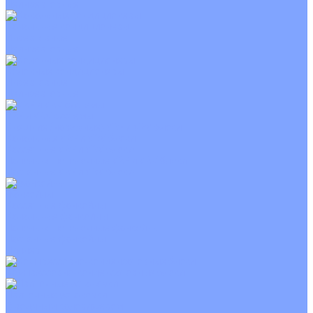
Неинверторные
Канальные кондиционеры
Инверторные
Неинверторные
Колонные кондиционеры
Инверторные
Неинверторные
VRF и VRV системы
Внешние (наружные) VRF и VRV блоки
Канальные VRF и VRV блоки
Кассетные VRF и VRV блоки
Напольно потолочные VRF и VRV блоки
Настенные VRF и VRV блоки
Фанкойлы
Кассетные фанкойлы
Канальные фанкойлы
Напольно потолочные фанкойлы
Настенные фанкойлы
Чиллер
Компрессорно-конденсаторные блоки
Приточные установки
С водяным калорифером