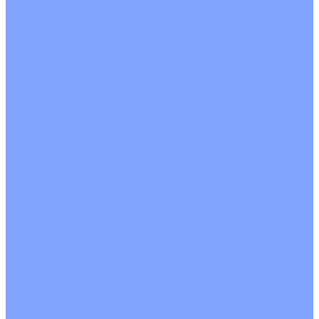
С водяным калорифером
С электрическим калорифером
С рекуператором
Для бассейнов
Вытяжные установки
Бытовые приточные установки
Аксессуары
Wi-Fi модули
Компрессоры
Монтажные комплекты
Пульты управления
Распределительные блоки
Фасадные решетки
Экраны-отражатели
Обогреватели
Тепловые завесы
Без обогрева
На воде
Электрические
О Компании
Новости
Статьи
Сертификаты
Политика конфиденциальности
Реквизиты
Услуги
Монтаж систем кондиционирования
Проектирование систем вентиляции и кондиционирования