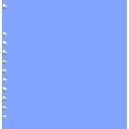
С электрическим калорифером
Приточно-вытяжные установки
С водяным калорифером
С электрическим калорифером
С рекуператором
Для бассейнов
Вытяжные установки
Бытовые приточные установки
Wi-Fi модули
Компрессоры
Монтажные комплекты
Пульты управления
Распределительные блоки
Фасадные решетки
Экраны-отражатели
Тепловые завесы
Без обогрева