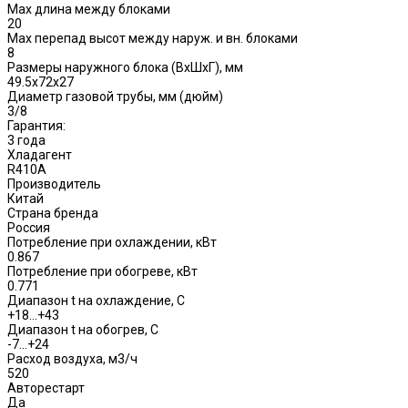
Max длина между блоками
20
Max перепад высот между наруж. и вн. блоками
8
Размеры наружного блока (ВхШхГ), мм
49.5x72x27
Диаметр газовой трубы, мм (дюйм)
3/8
Гарантия:
3 года
Хладагент
R410A
Производитель
Китай
Страна бренда
Россия
Потребление при охлаждении, кВт
0.867
Потребление при обогреве, кВт
0.771
Диапазон t на охлаждение, С
+18…+43
Диапазон t на обогрев, С
-7…+24
Расход воздуха, м3/ч
520
Авторестарт
Да