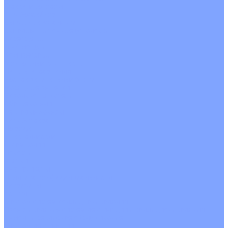
С рекуператором
Для бассейнов
Вытяжные установки
Бытовые приточные установки
Аксессуары
Wi-Fi модули
Компрессоры
Монтажные комплекты
Пульты управления
Распределительные блоки
Фасадные решетки
Экраны-отражатели
Обогреватели
Тепловые завесы
Без обогрева
На воде
Электрические
О Компании
Новости
Статьи
Сертификаты
Политика конфиденциальности
Реквизиты
Услуги
Монтаж систем кондиционирования
Проектирование систем вентиляции и кондиционирования
Ремонт и сервисное обслуживание
Монтаж вентиляции