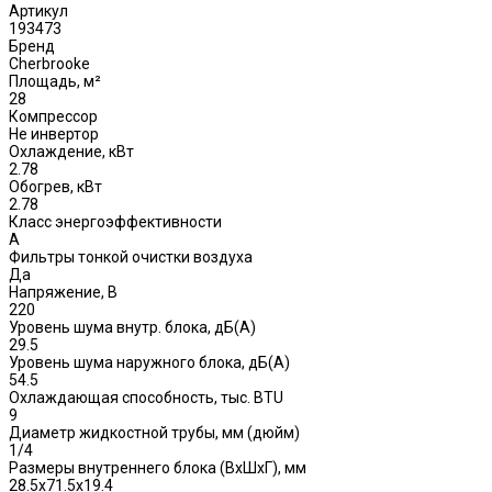
Артикул
193473
Бренд
Cherbrooke
Площадь, м²
28
Компрессор
Не инвертор
Охлаждение, кВт
2.78
Обогрев, кВт
2.78
Класс энергоэффективности
A
Фильтры тонкой очистки воздуха
Да
Напряжение, В
220
Уровень шума внутр. блока, дБ(А)
29.5
Уровень шума наружного блока, дБ(A)
54.5
Охлаждающая способность, тыс. BTU
9
Диаметр жидкостной трубы, мм (дюйм)
1/4
Размеры внутреннего блока (ВхШхГ), мм
28.5x71.5x19.4