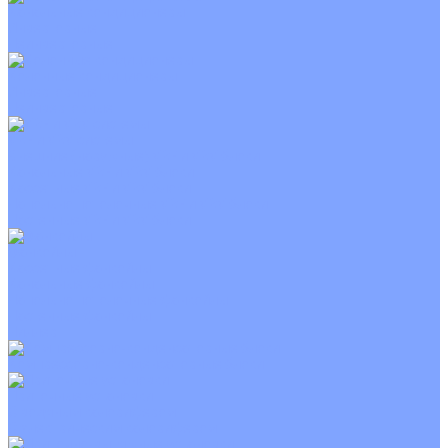
Канальные кондиционеры
Инверторные
Неинверторные
Колонные кондиционеры
Инверторные
Неинверторные
VRF и VRV системы
Внешние (наружные) VRF и VRV блоки
Канальные VRF и VRV блоки
Кассетные VRF и VRV блоки
Напольно потолочные VRF и VRV блоки
Настенные VRF и VRV блоки
Фанкойлы
Кассетные фанкойлы
Канальные фанкойлы
Напольно потолочные фанкойлы
Настенные фанкойлы
Чиллер
Компрессорно-конденсаторные блоки
Приточные установки
С водяным калорифером
С электрическим калорифером