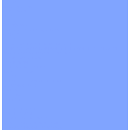
На воде
Электрические
О Компании
Новости
Статьи
Сертификаты
Политика конфиденциальности
Реквизиты
Услуги
Монтаж систем кондиционирования
Проектирование систем вентиляции и кондиционирования
Ремонт и сервисное обслуживание
Монтаж вентиляции
Покупателям
Действия при поломке
Обмен и возврат
Оферта
Пользовательское соглашение
Сервисные центры
Оплата
Доставка
Контакты
...
Каталог товаров
Кондиционеры
Настенные сплит-системы
Инверторные кондиционеры
Неинверторные кондиционеры