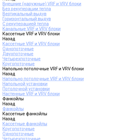
Внешние (наружные) VRF и VRV блоки
Без рекуперации тепла
Вертикальный выдув
Горизонтальный выдув
С рекуперацией тепла
Канальные VRF и VRV блоки
Кассетные VRF и VRV блоки
Назад
Кассетные VRF и VRV блоки
Однопоточные
Двухпоточные
Четырехпоточные
Кругопоточные
Напольно потолочные VRF и VRV блоки
Назад
Напольно потолочные VRF и VRV блоки
Напольной установки
Потолочной установки
Настенные VRF и VRV блоки
Фанкойлы
Назад
Фанкойлы
Кассетные фанкойлы
Назад
Кассетные фанкойлы
Кругопоточные
Однопоточные
Четырехпоточные