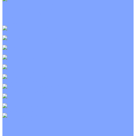
Приточно-вытяжные установки
С водяным калорифером
С электрическим калорифером
С рекуператором
Для бассейнов
Вытяжные установки
Бытовые приточные установки
Wi-Fi модули
Компрессоры
Монтажные комплекты
Пульты управления
Распределительные блоки
Фасадные решетки
Экраны-отражатели
Тепловые завесы
Без обогрева
На воде
Электрические