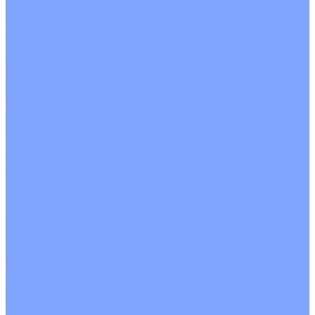
Четырехпоточные
Кругопоточные
Напольно потолочные VRF и VRV блоки
Напольной установки
Потолочной установки
Настенные VRF и VRV блоки
Фанкойлы
Кассетные фанкойлы
Кругопоточные
Однопоточные
Четырехпоточные
Канальные фанкойлы
Вертикальный монтаж
Горизонтальный монтаж
Напольно потолочные фанкойлы
Настенный монтаж
Потолочной монтаж
Универсальный монтаж
Настенные фанкойлы
Чиллер
Компрессорно-конденсаторные блоки
Вентиляция
Приточные установки
С водяным калорифером
С электрическим калорифером
Приточно-вытяжные установки
С водяным калорифером
С электрическим калорифером