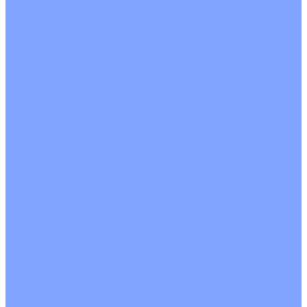
Цветные кондиционеры
Бежевый
Красный
Серебро
Черный
Кассетные кондиционеры
Инверторные
Неинверторные
Мобильные кондиционеры
Напольно-потолочные кондиционеры
Инверторные
Неинверторные
Канальные кондиционеры
Инверторные
Неинверторные
Колонные кондиционеры
Инверторные
Неинверторные
VRF и VRV системы
Внешние (наружные) VRF и VRV блоки
Без рекуперации тепла
Вертикальный выдув
Горизонтальный выдув
С рекуперацией тепла
Канальные VRF и VRV блоки
Кассетные VRF и VRV блоки
Однопоточные
Двухпоточные