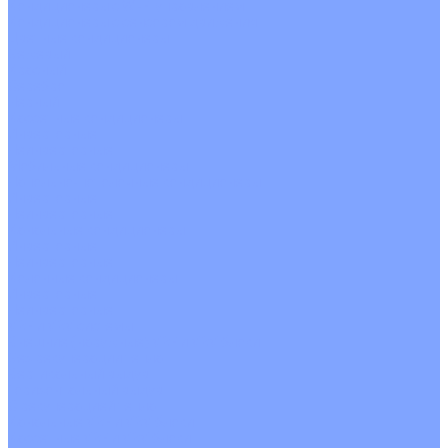
Кондиционеры с Wi-Fi управлением
Кондиционеры с сенсором движения
Цветные кондиционеры
Бежевый
Красный
Серебро
Черный
Кассетные кондиционеры
Инверторные
Неинверторные
Мобильные кондиционеры
Напольно-потолочные кондиционеры
Инверторные
Неинверторные
Канальные кондиционеры
Инверторные
Неинверторные
Колонные кондиционеры
Инверторные
Неинверторные
VRF и VRV системы
Внешние (наружные) VRF и VRV блоки
Без рекуперации тепла
Вертикальный выдув
Горизонтальный выдув
С рекуперацией тепла
Канальные VRF и VRV блоки
Кассетные VRF и VRV блоки