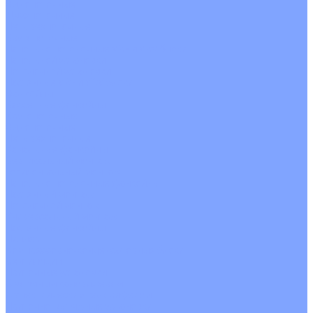
Однопоточные
Двухпоточные
Четырехпоточные
Кругопоточные
Напольно потолочные VRF и VRV блоки
Напольной установки
Потолочной установки
Настенные VRF и VRV блоки
Фанкойлы
Кассетные фанкойлы
Кругопоточные
Однопоточные
Четырехпоточные
Канальные фанкойлы
Вертикальный монтаж
Горизонтальный монтаж
Напольно потолочные фанкойлы
Настенный монтаж
Потолочной монтаж
Универсальный монтаж
Настенные фанкойлы
Чиллер
Компрессорно-конденсаторные блоки
Вентиляция
Приточные установки
С водяным калорифером
С электрическим калорифером
Приточно-вытяжные установки