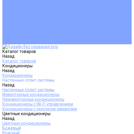
Покупателям
Действия при поломке
Обмен и возврат
Оферта
Пользовательское соглашение
Сервисные центры
Оплата
Доставка
Контакты
Каталог товаров
Назад
Каталог товаров
Кондиционеры
Назад
Кондиционеры
Настенные сплит-системы
Назад
Настенные сплит-системы
Инверторные кондиционеры
Неинверторные кондиционеры
Кондиционеры с Wi-Fi управлением
Кондиционеры с сенсором движения
Цветные кондиционеры
Назад
Цветные кондиционеры
Бежевый
Красный