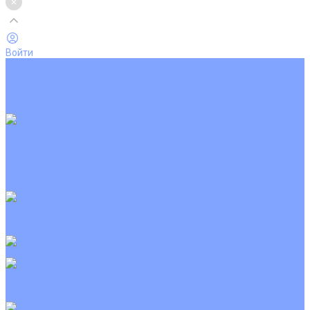
Войти
Каталог товаров
Кондиционеры
Вентиляция
Аксессуары
Обогреватели
Настенные сплит-системы
Инверторные кондиционеры
Неинверторные кондиционеры
Кондиционеры с Wi-Fi управлением
Кондиционеры с сенсором движения
Цветные кондиционеры
Кассетные кондиционеры
Инверторные
Неинверторные
Мобильные кондиционеры
Напольно-потолочные кондиционеры
Инверторные
Неинверторные