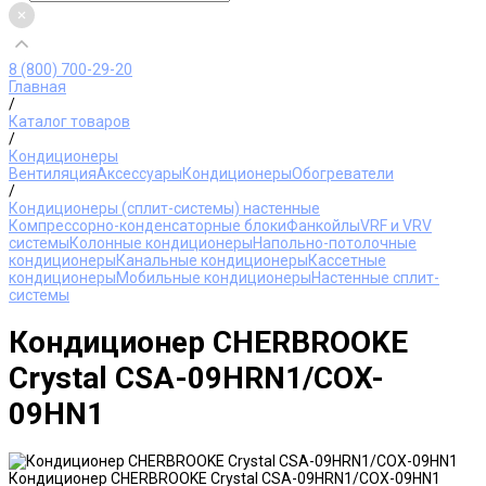
8 (800) 700-29-20
Главная
/
Каталог товаров
/
Кондиционеры
Вентиляция
Аксессуары
Кондиционеры
Обогреватели
/
Кондиционеры (сплит-системы) настенные
Компрессорно-конденсаторные блоки
Фанкойлы
VRF и VRV
системы
Колонные кондиционеры
Напольно-потолочные
кондиционеры
Канальные кондиционеры
Кассетные
кондиционеры
Мобильные кондиционеры
Настенные сплит-
системы
Кондиционер CHERBROOKE
Crystal CSA-09HRN1/COX-
09HN1
Кондиционер CHERBROOKE Crystal CSA-09HRN1/COX-09HN1