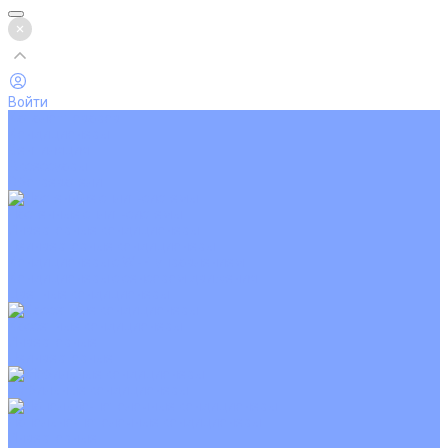
Войти
Каталог товаров
Кондиционеры
Вентиляция
Аксессуары
Обогреватели
Настенные сплит-системы
Инверторные кондиционеры
Неинверторные кондиционеры
Кондиционеры с Wi-Fi управлением
Кондиционеры с сенсором движения
Цветные кондиционеры
Кассетные кондиционеры
Инверторные
Неинверторные
Мобильные кондиционеры
Напольно-потолочные кондиционеры
Инверторные