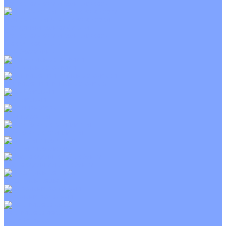
С электрическим калорифером
Приточно-вытяжные установки
С водяным калорифером
С электрическим калорифером
С рекуператором
Для бассейнов
Вытяжные установки
Бытовые приточные установки
Wi-Fi модули
Компрессоры
Монтажные комплекты
Пульты управления
Распределительные блоки
Фасадные решетки
Экраны-отражатели
Тепловые завесы
Без обогрева