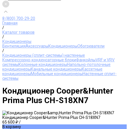
8 (800) 700-29-20
Главная
/
Каталог товаров
/
Кондиционеры
Вентиляция
Аксессуары
Кондиционеры
Обогреватели
/
Кондиционеры (сплит-системы) настенные
Компрессорно-конденсаторные блоки
Фанкойлы
VRF и VRV
системы
Колонные кондиционеры
Напольно-потолочные
кондиционеры
Канальные кондиционеры
Кассетные
кондиционеры
Мобильные кондиционеры
Настенные сплит-
системы
Кондиционер Cooper&Hunter
Prima Plus CH-S18XN7
Кондиционер Cooper&Hunter Prima Plus CH-S18XN7
65 600 ₽
/
В корзину