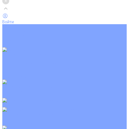
Войти
Каталог товаров
Кондиционеры
Вентиляция
Аксессуары
Обогреватели
Настенные сплит-системы
Инверторные кондиционеры
Неинверторные кондиционеры
Кондиционеры с Wi-Fi управлением
Кондиционеры с сенсором движения
Цветные кондиционеры
Кассетные кондиционеры
Инверторные
Неинверторные
Мобильные кондиционеры
Напольно-потолочные кондиционеры
Инверторные
Неинверторные