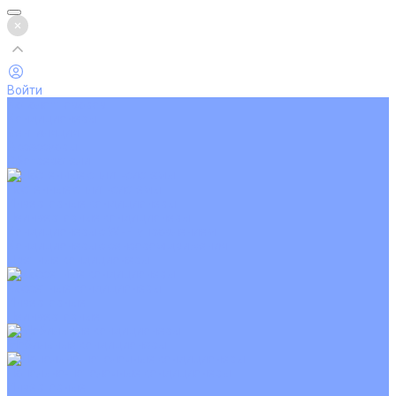
Войти
Каталог товаров
Кондиционеры
Вентиляция
Аксессуары
Обогреватели
Настенные сплит-системы
Инверторные кондиционеры
Неинверторные кондиционеры
Кондиционеры с Wi-Fi управлением
Кондиционеры с сенсором движения
Цветные кондиционеры
Кассетные кондиционеры
Инверторные
Неинверторные
Мобильные кондиционеры
Напольно-потолочные кондиционеры
Инверторные