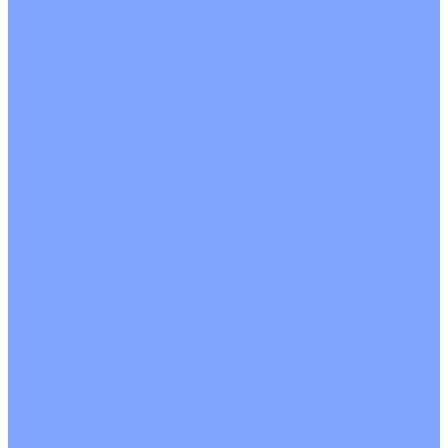
Однопоточные
Двухпоточные
Четырехпоточные
Кругопоточные
Напольно потолочные VRF и VRV блоки
Напольной установки
Потолочной установки
Настенные VRF и VRV блоки
Фанкойлы
Кассетные фанкойлы
Кругопоточные
Однопоточные
Четырехпоточные
Канальные фанкойлы
Вертикальный монтаж
Горизонтальный монтаж
Напольно потолочные фанкойлы
Настенный монтаж
Потолочной монтаж
Универсальный монтаж
Настенные фанкойлы
Чиллер
Компрессорно-конденсаторные блоки
Вентиляция
Приточные установки
С водяным калорифером
С электрическим калорифером
Приточно-вытяжные установки