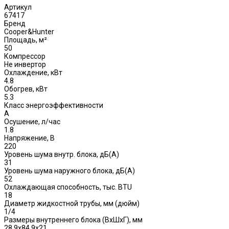
Артикул
67417
Бренд
Cooper&Hunter
Площадь, м²
50
Компрессор
Не инвертор
Охлаждение, кВт
4.8
Обогрев, кВт
5.3
Класс энергоэффективности
A
Осушение, л/час
1.8
Напряжение, В
220
Уровень шума внутр. блока, дБ(А)
31
Уровень шума наружного блока, дБ(A)
52
Охлаждающая способность, тыс. BTU
18
Диаметр жидкостной трубы, мм (дюйм)
1/4
Размеры внутреннего блока (ВхШхГ), мм
28.9х84.9х21