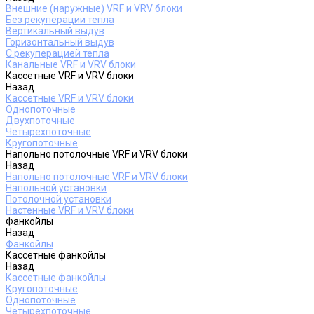
Внешние (наружные) VRF и VRV блоки
Без рекуперации тепла
Вертикальный выдув
Горизонтальный выдув
С рекуперацией тепла
Канальные VRF и VRV блоки
Кассетные VRF и VRV блоки
Назад
Кассетные VRF и VRV блоки
Однопоточные
Двухпоточные
Четырехпоточные
Кругопоточные
Напольно потолочные VRF и VRV блоки
Назад
Напольно потолочные VRF и VRV блоки
Напольной установки
Потолочной установки
Настенные VRF и VRV блоки
Фанкойлы
Назад
Фанкойлы
Кассетные фанкойлы
Назад
Кассетные фанкойлы
Кругопоточные
Однопоточные
Четырехпоточные