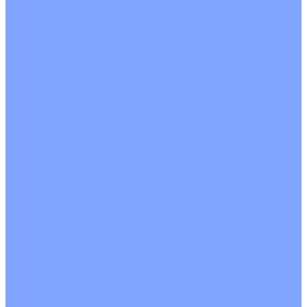
Четырехпоточные
Кругопоточные
Напольно потолочные VRF и VRV блоки
Напольной установки
Потолочной установки
Настенные VRF и VRV блоки
Фанкойлы
Кассетные фанкойлы
Кругопоточные
Однопоточные
Четырехпоточные
Канальные фанкойлы
Вертикальный монтаж
Горизонтальный монтаж
Напольно потолочные фанкойлы
Настенный монтаж
Потолочной монтаж
Универсальный монтаж
Настенные фанкойлы
Чиллер
Компрессорно-конденсаторные блоки
Вентиляция
Приточные установки
С водяным калорифером
С электрическим калорифером
Приточно-вытяжные установки
С водяным калорифером
С электрическим калорифером