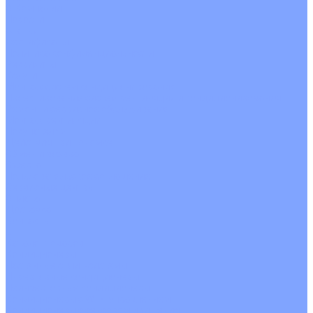
О Компании
Новости
Статьи
Сертификаты
Политика конфиденциальности
Реквизиты
Услуги
Монтаж систем кондиционирования
Проектирование систем вентиляции и кондиционирования
Ремонт и сервисное обслуживание
Монтаж вентиляции
Покупателям
Действия при поломке
Обмен и возврат
Оферта
Пользовательское соглашение
Сервисные центры
Оплата
Доставка
Контакты
...
Каталог товаров
Кондиционеры
Настенные сплит-системы
Инверторные кондиционеры
Неинверторные кондиционеры
Кондиционеры с Wi-Fi управлением
Кондиционеры с сенсором движения