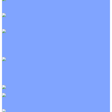
Канальные кондиционеры
Инверторные
Неинверторные
Колонные кондиционеры
Инверторные
Неинверторные
VRF и VRV системы
Внешние (наружные) VRF и VRV блоки
Канальные VRF и VRV блоки
Кассетные VRF и VRV блоки
Напольно потолочные VRF и VRV блоки
Настенные VRF и VRV блоки
Фанкойлы
Кассетные фанкойлы
Канальные фанкойлы
Напольно потолочные фанкойлы
Настенные фанкойлы
Чиллер
Компрессорно-конденсаторные блоки
Приточные установки
С водяным калорифером
С электрическим калорифером