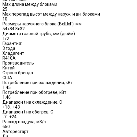
Max длина между блоками
25
Max перепад высот между наруж. и вн. блоками
10
Размеры наружного блока (ВхШхГ), мм
54x84.8x32
Диаметр газовой трубы, мм (дюйм)
1/2
Гарантия:
3 года
Хладагент
R410A
Производитель
Китай
Страна бренда
США
Потребление при охлаждении, кВт
1.45
Потребление при обогреве, кВт
1.46
Диапазон t на охлаждение, С
+18…+43
Диапазон t на обогрев, С
-7…+24
Расход воздуха, м3/ч
650
Авторестарт
Да