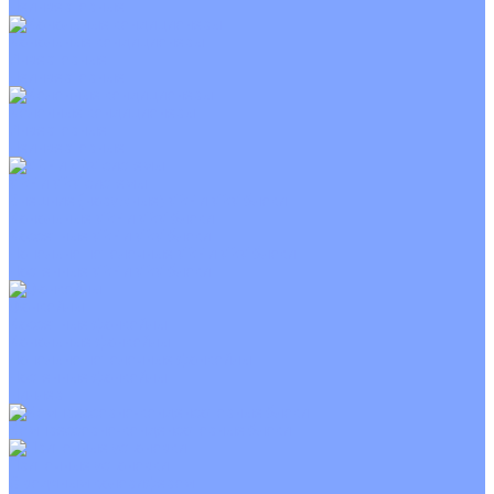
Неинверторные
Канальные кондиционеры
Инверторные
Неинверторные
Колонные кондиционеры
Инверторные
Неинверторные
VRF и VRV системы
Внешние (наружные) VRF и VRV блоки
Канальные VRF и VRV блоки
Кассетные VRF и VRV блоки
Напольно потолочные VRF и VRV блоки
Настенные VRF и VRV блоки
Фанкойлы
Кассетные фанкойлы
Канальные фанкойлы
Напольно потолочные фанкойлы
Настенные фанкойлы
Чиллер
Компрессорно-конденсаторные блоки
Приточные установки
С водяным калорифером