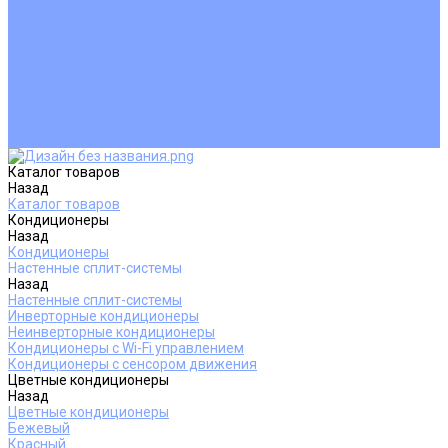
Покупателям
Действия при поломке
Обмен и возврат
Оферта
Пользовательское соглашение
Сервисные центры
Оплата
Доставка
Контакты
Каталог товаров
Назад
Каталог товаров
Кондиционеры
Назад
Кондиционеры
Настенные сплит-системы
Назад
Настенные сплит-системы
Инверторные кондиционеры
Неинверторные кондиционеры
Кондиционеры с Wi-Fi управлением
Кондиционеры с сенсором движения
Цветные кондиционеры
Назад
Цветные кондиционеры
Бежевый
Красный