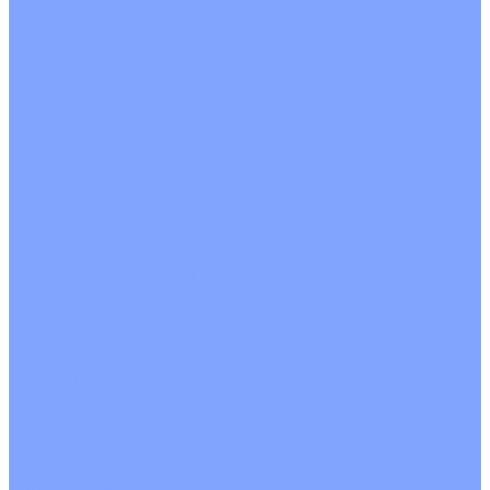
Цветные кондиционеры
Бежевый
Красный
Серебро
Черный
Кассетные кондиционеры
Инверторные
Неинверторные
Мобильные кондиционеры
Напольно-потолочные кондиционеры
Инверторные
Неинверторные
Канальные кондиционеры
Инверторные
Неинверторные
Колонные кондиционеры
Инверторные
Неинверторные
VRF и VRV системы
Внешние (наружные) VRF и VRV блоки
Без рекуперации тепла
Вертикальный выдув
Горизонтальный выдув
С рекуперацией тепла
Канальные VRF и VRV блоки
Кассетные VRF и VRV блоки
Однопоточные
Двухпоточные