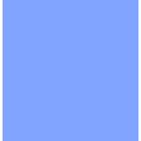
На воде
Электрические
О Компании
Новости
Статьи
Сертификаты
Политика конфиденциальности
Реквизиты
Услуги
Монтаж систем кондиционирования
Проектирование систем вентиляции и кондиционирования
Ремонт и сервисное обслуживание
Монтаж вентиляции
Покупателям
Действия при поломке
Обмен и возврат
Оферта
Пользовательское соглашение
Сервисные центры
Оплата
Доставка
Контакты
...
Каталог товаров
Кондиционеры
Настенные сплит-системы
Инверторные кондиционеры
Неинверторные кондиционеры