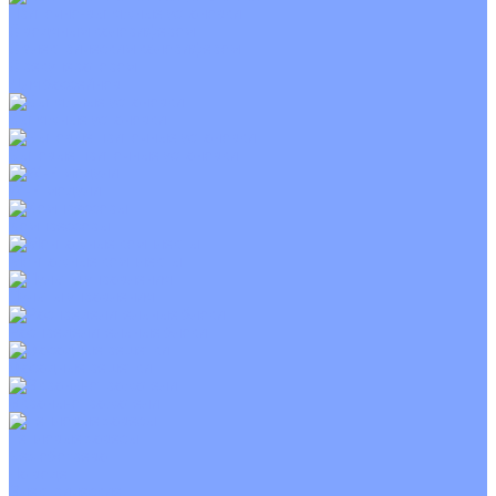
Приточно-вытяжные установки
С водяным калорифером
С электрическим калорифером
С рекуператором
Для бассейнов
Вытяжные установки
Бытовые приточные установки
Wi-Fi модули
Компрессоры
Монтажные комплекты
Пульты управления
Распределительные блоки
Фасадные решетки
Экраны-отражатели
Тепловые завесы
Без обогрева
На воде
Электрические