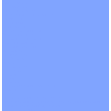
С рекуператором
Для бассейнов
Вытяжные установки
Бытовые приточные установки
Аксессуары
Wi-Fi модули
Компрессоры
Монтажные комплекты
Пульты управления
Распределительные блоки
Фасадные решетки
Экраны-отражатели
Обогреватели
Тепловые завесы
Без обогрева
На воде
Электрические
О Компании
Новости
Статьи
Сертификаты
Политика конфиденциальности
Реквизиты
Услуги
Монтаж систем кондиционирования
Проектирование систем вентиляции и кондиционирования
Ремонт и сервисное обслуживание
Монтаж вентиляции