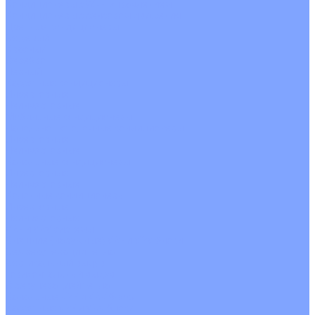
Кондиционеры с Wi-Fi управлением
Кондиционеры с сенсором движения
Цветные кондиционеры
Бежевый
Красный
Серебро
Черный
Кассетные кондиционеры
Инверторные
Неинверторные
Мобильные кондиционеры
Напольно-потолочные кондиционеры
Инверторные
Неинверторные
Канальные кондиционеры
Инверторные
Неинверторные
Колонные кондиционеры
Инверторные
Неинверторные
VRF и VRV системы
Внешние (наружные) VRF и VRV блоки
Без рекуперации тепла
Вертикальный выдув
Горизонтальный выдув
С рекуперацией тепла
Канальные VRF и VRV блоки
Кассетные VRF и VRV блоки