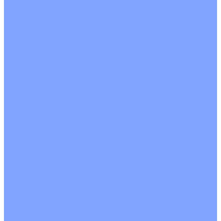
С водяным калорифером
С электрическим калорифером
С рекуператором
Для бассейнов
Вытяжные установки
Бытовые приточные установки
Аксессуары
Wi-Fi модули
Компрессоры
Монтажные комплекты
Пульты управления
Распределительные блоки
Фасадные решетки
Экраны-отражатели
Обогреватели
Тепловые завесы
Без обогрева
На воде
Электрические
О Компании
Новости
Статьи
Сертификаты
Политика конфиденциальности
Реквизиты
Услуги
Монтаж систем кондиционирования
Проектирование систем вентиляции и кондиционирования