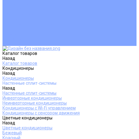
Покупателям
Действия при поломке
Обмен и возврат
Оферта
Пользовательское соглашение
Сервисные центры
Оплата
Доставка
Контакты
Каталог товаров
Назад
Каталог товаров
Кондиционеры
Назад
Кондиционеры
Настенные сплит-системы
Назад
Настенные сплит-системы
Инверторные кондиционеры
Неинверторные кондиционеры
Кондиционеры с Wi-Fi управлением
Кондиционеры с сенсором движения
Цветные кондиционеры
Назад
Цветные кондиционеры
Бежевый
Красный