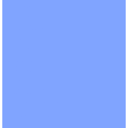
Однопоточные
Двухпоточные
Четырехпоточные
Кругопоточные
Напольно потолочные VRF и VRV блоки
Напольной установки
Потолочной установки
Настенные VRF и VRV блоки
Фанкойлы
Кассетные фанкойлы
Кругопоточные
Однопоточные
Четырехпоточные
Канальные фанкойлы
Вертикальный монтаж
Горизонтальный монтаж
Напольно потолочные фанкойлы
Настенный монтаж
Потолочной монтаж
Универсальный монтаж
Настенные фанкойлы
Чиллер
Компрессорно-конденсаторные блоки
Вентиляция
Приточные установки
С водяным калорифером
С электрическим калорифером
Приточно-вытяжные установки