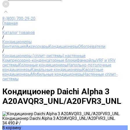
8 (800) 700-29-20
Главная
/
Каталог товаров
/
Кондиционеры
Вентиляция
Аксессуары
Кондиционеры
Обогреватели
/
Кондиционеры (сплит-системы) настенные
Компрессорно-конденсаторные блоки
Фанкойлы
VRF и VRV
системы
Колонные кондиционеры
Напольно-потолочные
кондиционеры
Канальные кондиционеры
Кассетные
кондиционеры
Мобильные кондиционеры
Настенные сплит-
системы
Кондиционер Daichi Alpha 3
A20AVQR3_UNL/A20FVR3_UNL
Кондиционер Daichi Alpha 3 A20AVQR3_UNL/A20FVR3_UNL
34 490 ₽
/
В корзину