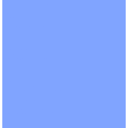
Цветные кондиционеры
Бежевый
Красный
Серебро
Черный
Кассетные кондиционеры
Инверторные
Неинверторные
Мобильные кондиционеры
Напольно-потолочные кондиционеры
Инверторные
Неинверторные
Канальные кондиционеры
Инверторные
Неинверторные
Колонные кондиционеры
Инверторные
Неинверторные
VRF и VRV системы
Внешние (наружные) VRF и VRV блоки
Без рекуперации тепла
Вертикальный выдув
Горизонтальный выдув
С рекуперацией тепла
Канальные VRF и VRV блоки
Кассетные VRF и VRV блоки
Однопоточные
Двухпоточные