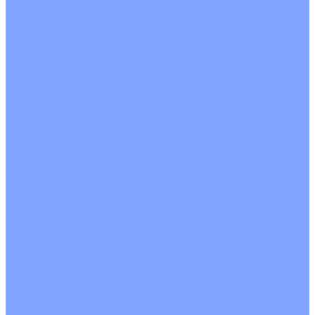
С водяным калорифером
С электрическим калорифером
С рекуператором
Для бассейнов
Вытяжные установки
Бытовые приточные установки
Аксессуары
Wi-Fi модули
Компрессоры
Монтажные комплекты
Пульты управления
Распределительные блоки
Фасадные решетки
Экраны-отражатели
Обогреватели
Тепловые завесы
Без обогрева
На воде
Электрические
О Компании
Новости
Статьи
Сертификаты
Политика конфиденциальности
Реквизиты
Услуги
Монтаж систем кондиционирования
Проектирование систем вентиляции и кондиционирования