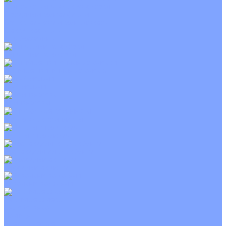
Приточно-вытяжные установки
С водяным калорифером
С электрическим калорифером
С рекуператором
Для бассейнов
Вытяжные установки
Бытовые приточные установки
Wi-Fi модули
Компрессоры
Монтажные комплекты
Пульты управления
Распределительные блоки
Фасадные решетки
Экраны-отражатели
Тепловые завесы
Без обогрева
На воде
Электрические