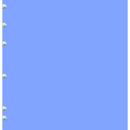
Неинверторные
Канальные кондиционеры
Инверторные
Неинверторные
Колонные кондиционеры
Инверторные
Неинверторные
VRF и VRV системы
Внешние (наружные) VRF и VRV блоки
Канальные VRF и VRV блоки
Кассетные VRF и VRV блоки
Напольно потолочные VRF и VRV блоки
Настенные VRF и VRV блоки
Фанкойлы
Кассетные фанкойлы
Канальные фанкойлы
Напольно потолочные фанкойлы
Настенные фанкойлы
Чиллер
Компрессорно-конденсаторные блоки
Приточные установки
С водяным калорифером