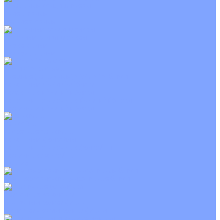
Канальные кондиционеры
Инверторные
Неинверторные
Колонные кондиционеры
Инверторные
Неинверторные
VRF и VRV системы
Внешние (наружные) VRF и VRV блоки
Канальные VRF и VRV блоки
Кассетные VRF и VRV блоки
Напольно потолочные VRF и VRV блоки
Настенные VRF и VRV блоки
Фанкойлы
Кассетные фанкойлы
Канальные фанкойлы
Напольно потолочные фанкойлы
Настенные фанкойлы
Чиллер
Компрессорно-конденсаторные блоки
Приточные установки
С водяным калорифером
С электрическим калорифером