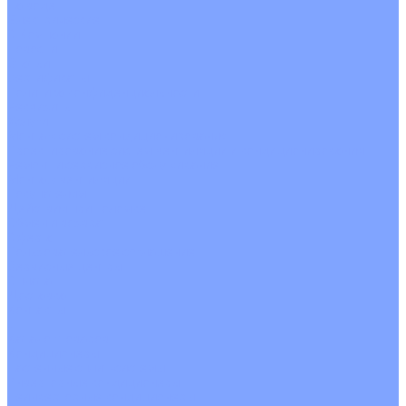
На воде
Электрические
О Компании
Новости
Статьи
Сертификаты
Политика конфиденциальности
Реквизиты
Услуги
Монтаж систем кондиционирования
Проектирование систем вентиляции и кондиционирования
Ремонт и сервисное обслуживание
Монтаж вентиляции
Покупателям
Действия при поломке
Обмен и возврат
Оферта
Пользовательское соглашение
Сервисные центры
Оплата
Доставка
Контакты
...
Каталог товаров
Кондиционеры
Настенные сплит-системы
Инверторные кондиционеры
Неинверторные кондиционеры