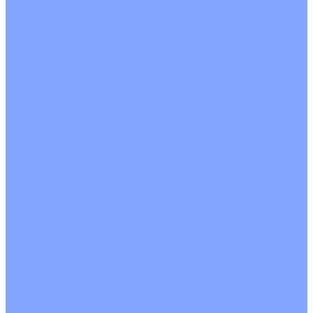
О Компании
Новости
Статьи
Сертификаты
Политика конфиденциальности
Реквизиты
Услуги
Монтаж систем кондиционирования
Проектирование систем вентиляции и кондиционирования
Ремонт и сервисное обслуживание
Монтаж вентиляции
Покупателям
Действия при поломке
Обмен и возврат
Оферта
Пользовательское соглашение
Сервисные центры
Оплата
Доставка
Контакты
...
Каталог товаров
Кондиционеры
Настенные сплит-системы
Инверторные кондиционеры
Неинверторные кондиционеры
Кондиционеры с Wi-Fi управлением
Кондиционеры с сенсором движения