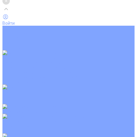
Войти
Каталог товаров
Кондиционеры
Вентиляция
Аксессуары
Обогреватели
Настенные сплит-системы
Инверторные кондиционеры
Неинверторные кондиционеры
Кондиционеры с Wi-Fi управлением
Кондиционеры с сенсором движения
Цветные кондиционеры
Кассетные кондиционеры
Инверторные
Неинверторные
Мобильные кондиционеры
Напольно-потолочные кондиционеры
Инверторные
Неинверторные