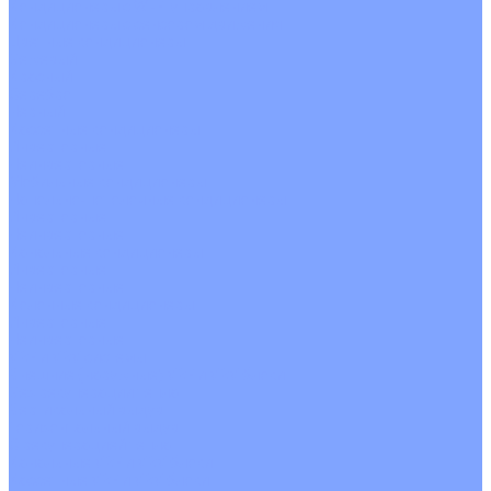
Кондиционеры с Wi-Fi управлением
Кондиционеры с сенсором движения
Цветные кондиционеры
Бежевый
Красный
Серебро
Черный
Кассетные кондиционеры
Инверторные
Неинверторные
Мобильные кондиционеры
Напольно-потолочные кондиционеры
Инверторные
Неинверторные
Канальные кондиционеры
Инверторные
Неинверторные
Колонные кондиционеры
Инверторные
Неинверторные
VRF и VRV системы
Внешние (наружные) VRF и VRV блоки
Без рекуперации тепла
Вертикальный выдув
Горизонтальный выдув
С рекуперацией тепла
Канальные VRF и VRV блоки
Кассетные VRF и VRV блоки