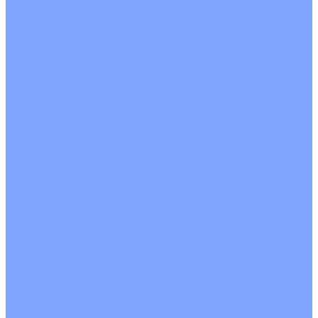
Четырехпоточные
Кругопоточные
Напольно потолочные VRF и VRV блоки
Напольной установки
Потолочной установки
Настенные VRF и VRV блоки
Фанкойлы
Кассетные фанкойлы
Кругопоточные
Однопоточные
Четырехпоточные
Канальные фанкойлы
Вертикальный монтаж
Горизонтальный монтаж
Напольно потолочные фанкойлы
Настенный монтаж
Потолочной монтаж
Универсальный монтаж
Настенные фанкойлы
Чиллер
Компрессорно-конденсаторные блоки
Вентиляция
Приточные установки
С водяным калорифером
С электрическим калорифером
Приточно-вытяжные установки
С водяным калорифером
С электрическим калорифером