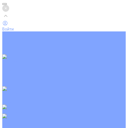
Войти
Каталог товаров
Кондиционеры
Вентиляция
Аксессуары
Обогреватели
Настенные сплит-системы
Инверторные кондиционеры
Неинверторные кондиционеры
Кондиционеры с Wi-Fi управлением
Кондиционеры с сенсором движения
Цветные кондиционеры
Кассетные кондиционеры
Инверторные
Неинверторные
Мобильные кондиционеры
Напольно-потолочные кондиционеры
Инверторные