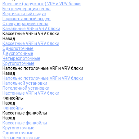
Внешние (наружные) VRF и VRV блоки
Без рекуперации тепла
Вертикальный выдув
Горизонтальный выдув
С рекуперацией тепла
Канальные VRF и VRV блоки
Кассетные VRF и VRV блоки
Назад
Кассетные VRF и VRV блоки
Однопоточные
Двухпоточные
Четырехпоточные
Кругопоточные
Напольно потолочные VRF и VRV блоки
Назад
Напольно потолочные VRF и VRV блоки
Напольной установки
Потолочной установки
Настенные VRF и VRV блоки
Фанкойлы
Назад
Фанкойлы
Кассетные фанкойлы
Назад
Кассетные фанкойлы
Кругопоточные
Однопоточные
Четырехпоточные