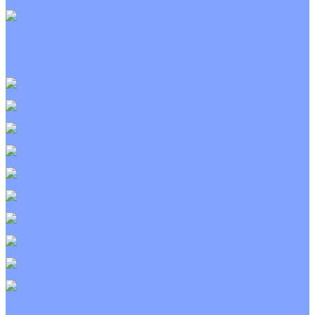
С электрическим калорифером
Приточно-вытяжные установки
С водяным калорифером
С электрическим калорифером
С рекуператором
Для бассейнов
Вытяжные установки
Бытовые приточные установки
Wi-Fi модули
Компрессоры
Монтажные комплекты
Пульты управления
Распределительные блоки
Фасадные решетки
Экраны-отражатели
Тепловые завесы
Без обогрева