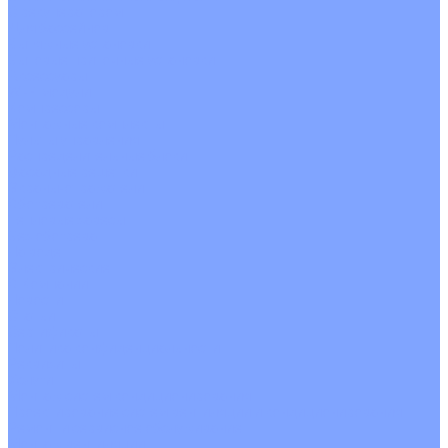
С рекуператором
Для бассейнов
Вытяжные установки
Бытовые приточные установки
Аксессуары
Wi-Fi модули
Компрессоры
Монтажные комплекты
Пульты управления
Распределительные блоки
Фасадные решетки
Экраны-отражатели
Обогреватели
Тепловые завесы
Без обогрева
На воде
Электрические
О Компании
Новости
Статьи
Сертификаты
Политика конфиденциальности
Реквизиты
Услуги
Монтаж систем кондиционирования
Проектирование систем вентиляции и кондиционирования
Ремонт и сервисное обслуживание
Монтаж вентиляции