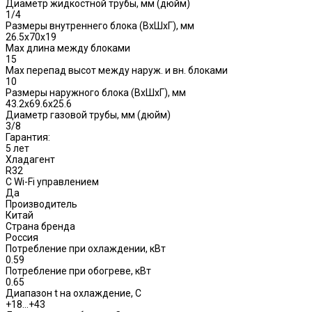
Диаметр жидкостной трубы, мм (дюйм)
1/4
Размеры внутреннего блока (ВхШхГ), мм
26.5x70x19
Max длина между блоками
15
Max перепад высот между наруж. и вн. блоками
10
Размеры наружного блока (ВхШхГ), мм
43.2x69.6x25.6
Диаметр газовой трубы, мм (дюйм)
3/8
Гарантия:
5 лет
Хладагент
R32
С Wi-Fi управлением
Да
Производитель
Китай
Страна бренда
Россия
Потребление при охлаждении, кВт
0.59
Потребление при обогреве, кВт
0.65
Диапазон t на охлаждение, С
+18…+43