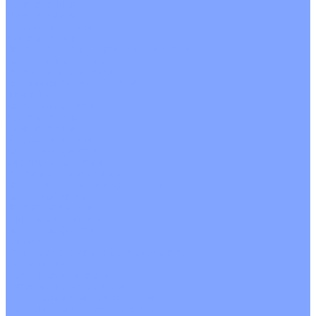
Однопоточные
Двухпоточные
Четырехпоточные
Кругопоточные
Напольно потолочные VRF и VRV блоки
Напольной установки
Потолочной установки
Настенные VRF и VRV блоки
Фанкойлы
Кассетные фанкойлы
Кругопоточные
Однопоточные
Четырехпоточные
Канальные фанкойлы
Вертикальный монтаж
Горизонтальный монтаж
Напольно потолочные фанкойлы
Настенный монтаж
Потолочной монтаж
Универсальный монтаж
Настенные фанкойлы
Чиллер
Компрессорно-конденсаторные блоки
Вентиляция
Приточные установки
С водяным калорифером
С электрическим калорифером
Приточно-вытяжные установки