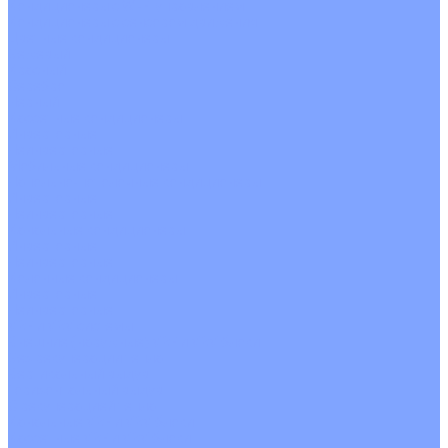
Кондиционеры с Wi-Fi управлением
Кондиционеры с сенсором движения
Цветные кондиционеры
Бежевый
Красный
Серебро
Черный
Кассетные кондиционеры
Инверторные
Неинверторные
Мобильные кондиционеры
Напольно-потолочные кондиционеры
Инверторные
Неинверторные
Канальные кондиционеры
Инверторные
Неинверторные
Колонные кондиционеры
Инверторные
Неинверторные
VRF и VRV системы
Внешние (наружные) VRF и VRV блоки
Без рекуперации тепла
Вертикальный выдув
Горизонтальный выдув
С рекуперацией тепла
Канальные VRF и VRV блоки
Кассетные VRF и VRV блоки