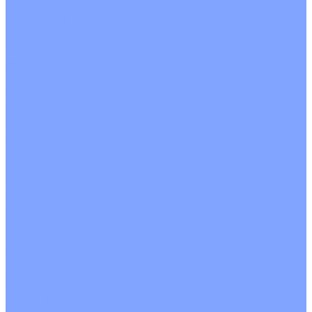
С рекуператором
Для бассейнов
Вытяжные установки
Бытовые приточные установки
Аксессуары
Wi-Fi модули
Компрессоры
Монтажные комплекты
Пульты управления
Распределительные блоки
Фасадные решетки
Экраны-отражатели
Обогреватели
Тепловые завесы
Без обогрева
На воде
Электрические
О Компании
Новости
Статьи
Сертификаты
Политика конфиденциальности
Реквизиты
Услуги
Монтаж систем кондиционирования
Проектирование систем вентиляции и кондиционирования
Ремонт и сервисное обслуживание
Монтаж вентиляции