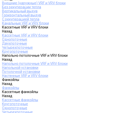
Внешние (наружные) VRF и VRV блоки
Без рекуперации тепла
Вертикальный выдув
Горизонтальный выдув
С рекуперацией тепла
Канальные VRF и VRV блоки
Кассетные VRF и VRV блоки
Назад
Кассетные VRF и VRV блоки
Однопоточные
Двухпоточные
Четырехпоточные
Кругопоточные
Напольно потолочные VRF и VRV блоки
Назад
Напольно потолочные VRF и VRV блоки
Напольной установки
Потолочной установки
Настенные VRF и VRV блоки
Фанкойлы
Назад
Фанкойлы
Кассетные фанкойлы
Назад
Кассетные фанкойлы
Кругопоточные
Однопоточные
Четырехпоточные