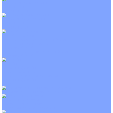
Канальные кондиционеры
Инверторные
Неинверторные
Колонные кондиционеры
Инверторные
Неинверторные
VRF и VRV системы
Внешние (наружные) VRF и VRV блоки
Канальные VRF и VRV блоки
Кассетные VRF и VRV блоки
Напольно потолочные VRF и VRV блоки
Настенные VRF и VRV блоки
Фанкойлы
Кассетные фанкойлы
Канальные фанкойлы
Напольно потолочные фанкойлы
Настенные фанкойлы
Чиллер
Компрессорно-конденсаторные блоки
Приточные установки
С водяным калорифером
С электрическим калорифером