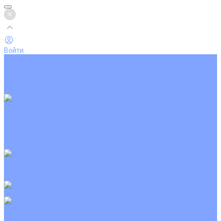
Войти
Каталог товаров
Кондиционеры
Вентиляция
Аксессуары
Обогреватели
Настенные сплит-системы
Инверторные кондиционеры
Неинверторные кондиционеры
Кондиционеры с Wi-Fi управлением
Кондиционеры с сенсором движения
Цветные кондиционеры
Кассетные кондиционеры
Инверторные
Неинверторные
Мобильные кондиционеры
Напольно-потолочные кондиционеры
Инверторные