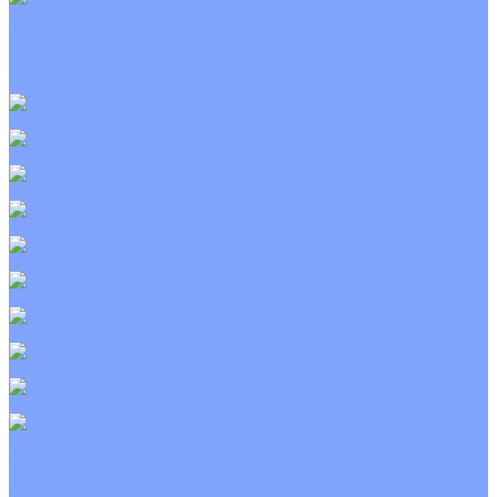
Приточно-вытяжные установки
С водяным калорифером
С электрическим калорифером
С рекуператором
Для бассейнов
Вытяжные установки
Бытовые приточные установки
Wi-Fi модули
Компрессоры
Монтажные комплекты
Пульты управления
Распределительные блоки
Фасадные решетки
Экраны-отражатели
Тепловые завесы
Без обогрева
На воде
Электрические