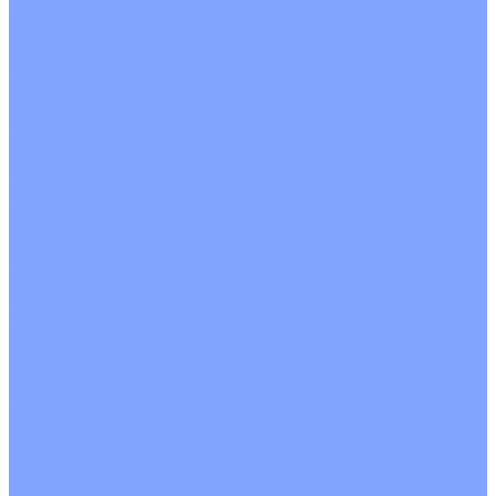
Цветные кондиционеры
Бежевый
Красный
Серебро
Черный
Кассетные кондиционеры
Инверторные
Неинверторные
Мобильные кондиционеры
Напольно-потолочные кондиционеры
Инверторные
Неинверторные
Канальные кондиционеры
Инверторные
Неинверторные
Колонные кондиционеры
Инверторные
Неинверторные
VRF и VRV системы
Внешние (наружные) VRF и VRV блоки
Без рекуперации тепла
Вертикальный выдув
Горизонтальный выдув
С рекуперацией тепла
Канальные VRF и VRV блоки
Кассетные VRF и VRV блоки
Однопоточные
Двухпоточные