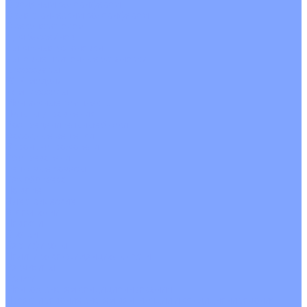
С водяным калорифером
С электрическим калорифером
С рекуператором
Для бассейнов
Вытяжные установки
Бытовые приточные установки
Аксессуары
Wi-Fi модули
Компрессоры
Монтажные комплекты
Пульты управления
Распределительные блоки
Фасадные решетки
Экраны-отражатели
Обогреватели
Тепловые завесы
Без обогрева
На воде
Электрические
О Компании
Новости
Статьи
Сертификаты
Политика конфиденциальности
Реквизиты
Услуги
Монтаж систем кондиционирования
Проектирование систем вентиляции и кондиционирования