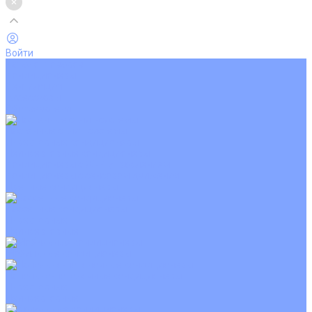
Войти
Каталог товаров
Кондиционеры
Вентиляция
Аксессуары
Обогреватели
Настенные сплит-системы
Инверторные кондиционеры
Неинверторные кондиционеры
Кондиционеры с Wi-Fi управлением
Кондиционеры с сенсором движения
Цветные кондиционеры
Кассетные кондиционеры
Инверторные
Неинверторные
Мобильные кондиционеры
Напольно-потолочные кондиционеры
Инверторные
Неинверторные