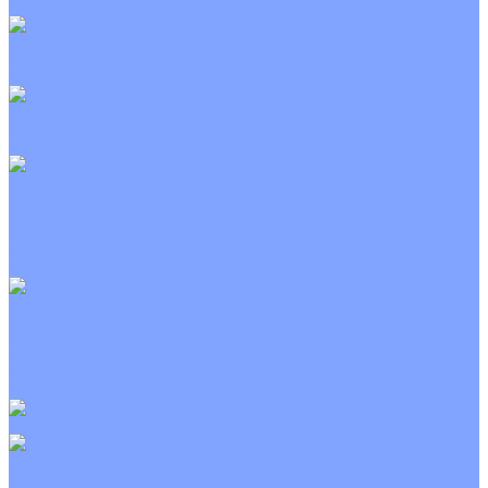
Неинверторные
Канальные кондиционеры
Инверторные
Неинверторные
Колонные кондиционеры
Инверторные
Неинверторные
VRF и VRV системы
Внешние (наружные) VRF и VRV блоки
Канальные VRF и VRV блоки
Кассетные VRF и VRV блоки
Напольно потолочные VRF и VRV блоки
Настенные VRF и VRV блоки
Фанкойлы
Кассетные фанкойлы
Канальные фанкойлы
Напольно потолочные фанкойлы
Настенные фанкойлы
Чиллер
Компрессорно-конденсаторные блоки
Приточные установки
С водяным калорифером