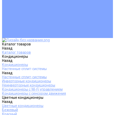
Покупателям
Действия при поломке
Обмен и возврат
Оферта
Пользовательское соглашение
Сервисные центры
Оплата
Доставка
Контакты
Каталог товаров
Назад
Каталог товаров
Кондиционеры
Назад
Кондиционеры
Настенные сплит-системы
Назад
Настенные сплит-системы
Инверторные кондиционеры
Неинверторные кондиционеры
Кондиционеры с Wi-Fi управлением
Кондиционеры с сенсором движения
Цветные кондиционеры
Назад
Цветные кондиционеры
Бежевый
Красный