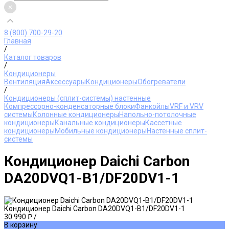
8 (800) 700-29-20
Главная
/
Каталог товаров
/
Кондиционеры
Вентиляция
Аксессуары
Кондиционеры
Обогреватели
/
Кондиционеры (сплит-системы) настенные
Компрессорно-конденсаторные блоки
Фанкойлы
VRF и VRV
системы
Колонные кондиционеры
Напольно-потолочные
кондиционеры
Канальные кондиционеры
Кассетные
кондиционеры
Мобильные кондиционеры
Настенные сплит-
системы
Кондиционер Daichi Carbon
DA20DVQ1-B1/DF20DV1-1
Кондиционер Daichi Carbon DA20DVQ1-B1/DF20DV1-1
30 990 ₽
/
В корзину