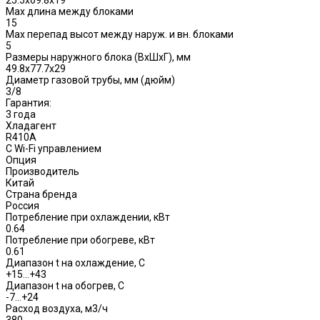
Max длина между блоками
15
Max перепад высот между наруж. и вн. блоками
5
Размеры наружного блока (ВхШхГ), мм
49.8x77.7x29
Диаметр газовой трубы, мм (дюйм)
3/8
Гарантия:
3 года
Хладагент
R410A
С Wi-Fi управлением
Опция
Производитель
Китай
Страна бренда
Россия
Потребление при охлаждении, кВт
0.64
Потребление при обогреве, кВт
0.61
Диапазон t на охлаждение, С
+15…+43
Диапазон t на обогрев, С
-7…+24
Расход воздуха, м3/ч
380