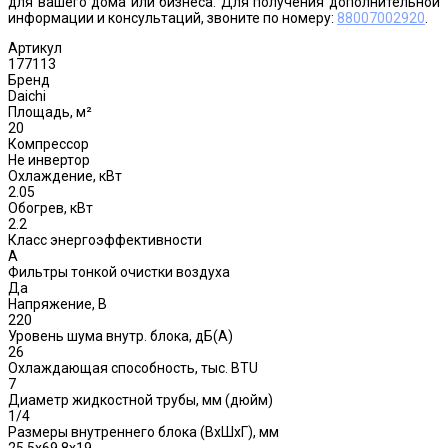
для вашего дома или бизнеса. Для получения дополнительной
информации и консультаций, звоните по номеру:
88007002920
.
Артикул
177113
Бренд
Daichi
Площадь, м²
20
Компрессор
Не инвертор
Охлаждение, кВт
2.05
Обогрев, кВт
2.2
Класс энергоэффективности
A
Фильтры тонкой очистки воздуха
Да
Напряжение, В
220
Уровень шума внутр. блока, дБ(А)
26
Охлаждающая способность, тыс. BTU
7
Диаметр жидкостной трубы, мм (дюйм)
1/4
Размеры внутреннего блока (ВхШхГ), мм
25.5x69.8x19