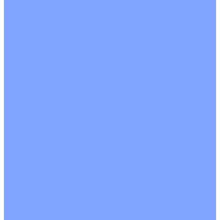
О Компании
Новости
Статьи
Сертификаты
Политика конфиденциальности
Реквизиты
Услуги
Монтаж систем кондиционирования
Проектирование систем вентиляции и кондиционирования
Ремонт и сервисное обслуживание
Монтаж вентиляции
Покупателям
Действия при поломке
Обмен и возврат
Оферта
Пользовательское соглашение
Сервисные центры
Оплата
Доставка
Контакты
...
Каталог товаров
Кондиционеры
Настенные сплит-системы
Инверторные кондиционеры
Неинверторные кондиционеры
Кондиционеры с Wi-Fi управлением
Кондиционеры с сенсором движения