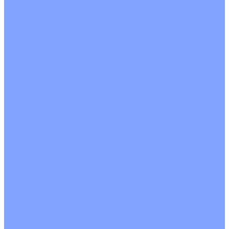
Четырехпоточные
Кругопоточные
Напольно потолочные VRF и VRV блоки
Напольной установки
Потолочной установки
Настенные VRF и VRV блоки
Фанкойлы
Кассетные фанкойлы
Кругопоточные
Однопоточные
Четырехпоточные
Канальные фанкойлы
Вертикальный монтаж
Горизонтальный монтаж
Напольно потолочные фанкойлы
Настенный монтаж
Потолочной монтаж
Универсальный монтаж
Настенные фанкойлы
Чиллер
Компрессорно-конденсаторные блоки
Вентиляция
Приточные установки
С водяным калорифером
С электрическим калорифером
Приточно-вытяжные установки
С водяным калорифером
С электрическим калорифером