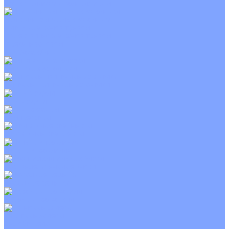
С электрическим калорифером
Приточно-вытяжные установки
С водяным калорифером
С электрическим калорифером
С рекуператором
Для бассейнов
Вытяжные установки
Бытовые приточные установки
Wi-Fi модули
Компрессоры
Монтажные комплекты
Пульты управления
Распределительные блоки
Фасадные решетки
Экраны-отражатели
Тепловые завесы
Без обогрева