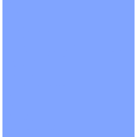
На воде
Электрические
О Компании
Новости
Статьи
Сертификаты
Политика конфиденциальности
Реквизиты
Услуги
Монтаж систем кондиционирования
Проектирование систем вентиляции и кондиционирования
Ремонт и сервисное обслуживание
Монтаж вентиляции
Покупателям
Действия при поломке
Обмен и возврат
Оферта
Пользовательское соглашение
Сервисные центры
Оплата
Доставка
Контакты
...
Каталог товаров
Кондиционеры
Настенные сплит-системы
Инверторные кондиционеры
Неинверторные кондиционеры