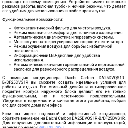
прохлады по всему помещению. Устройство имеет несколько
режимов работы, включая турбо- и ночной режимы, что делает
его удобным для использования в любое время суток.
Функциональные возможности:
Фотокаталитический фильтр для чистоты воздуха.
Режим локального комфорта для точечного охлаждения.
Автоматическая диагностика и перезапуск системы.
Многоступенчатое регулирование скорости вентилятора.
Режим осушения воздуха для борьбы с избыточной
влажностью.
Информационный LED-дисплей для удобства
использования.
Автоматическое качание горизонтальной и вертикальной
заслонки для равномерного распределения воздуха.
С помощью кондиционера Daichi Carbon DA25DVQS1R-
B/DF25DVS1R вы сможете создать идеальные условия для
работы и отдыха. Его стильный дизайн и антикоррозионное
покрытие корпуса наружного блока делают его не только
функциональным, но и эстетически привлекательным.
Убедитесь в надежности и качестве этого устройства, выбрав
его для своего дома или офиса.
Если вы ищете надежный и эффективный кондиционер,
обратите внимание на Daichi Carbon DA25DVQS1R-B/DF25DVS1R.
Для получения дополнительной информации и консультаций,
звоните по номеру
88007002920
.