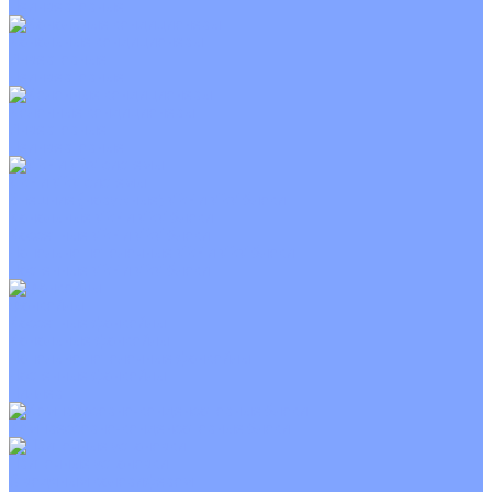
Неинверторные
Канальные кондиционеры
Инверторные
Неинверторные
Колонные кондиционеры
Инверторные
Неинверторные
VRF и VRV системы
Внешние (наружные) VRF и VRV блоки
Канальные VRF и VRV блоки
Кассетные VRF и VRV блоки
Напольно потолочные VRF и VRV блоки
Настенные VRF и VRV блоки
Фанкойлы
Кассетные фанкойлы
Канальные фанкойлы
Напольно потолочные фанкойлы
Настенные фанкойлы
Чиллер
Компрессорно-конденсаторные блоки
Приточные установки
С водяным калорифером