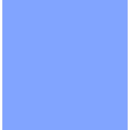
С рекуператором
Для бассейнов
Вытяжные установки
Бытовые приточные установки
Аксессуары
Wi-Fi модули
Компрессоры
Монтажные комплекты
Пульты управления
Распределительные блоки
Фасадные решетки
Экраны-отражатели
Обогреватели
Тепловые завесы
Без обогрева
На воде
Электрические
О Компании
Новости
Статьи
Сертификаты
Политика конфиденциальности
Реквизиты
Услуги
Монтаж систем кондиционирования
Проектирование систем вентиляции и кондиционирования
Ремонт и сервисное обслуживание
Монтаж вентиляции