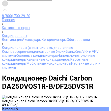
8 (800) 700-29-20
Главная
/
Каталог товаров
/
Кондиционеры
Вентиляция
Аксессуары
Кондиционеры
Обогреватели
/
Кондиционеры (сплит-системы) настенные
Компрессорно-конденсаторные блоки
Фанкойлы
VRF и VRV
системы
Колонные кондиционеры
Напольно-потолочные
кондиционеры
Канальные кондиционеры
Кассетные
кондиционеры
Мобильные кондиционеры
Настенные сплит-
системы
Кондиционер Daichi Carbon
DA25DVQS1R-B/DF25DVS1R
Кондиционер Daichi Carbon DA25DVQS1R-B/DF25DVS1R
49 490 ₽
/
В корзину