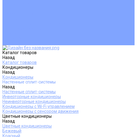
Покупателям
Действия при поломке
Обмен и возврат
Оферта
Пользовательское соглашение
Сервисные центры
Оплата
Доставка
Контакты
Каталог товаров
Назад
Каталог товаров
Кондиционеры
Назад
Кондиционеры
Настенные сплит-системы
Назад
Настенные сплит-системы
Инверторные кондиционеры
Неинверторные кондиционеры
Кондиционеры с Wi-Fi управлением
Кондиционеры с сенсором движения
Цветные кондиционеры
Назад
Цветные кондиционеры
Бежевый
Красный