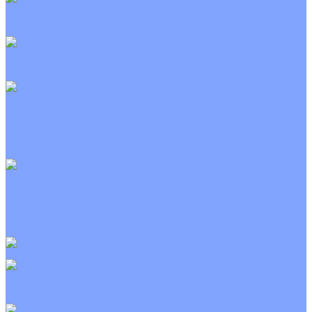
Канальные кондиционеры
Инверторные
Неинверторные
Колонные кондиционеры
Инверторные
Неинверторные
VRF и VRV системы
Внешние (наружные) VRF и VRV блоки
Канальные VRF и VRV блоки
Кассетные VRF и VRV блоки
Напольно потолочные VRF и VRV блоки
Настенные VRF и VRV блоки
Фанкойлы
Кассетные фанкойлы
Канальные фанкойлы
Напольно потолочные фанкойлы
Настенные фанкойлы
Чиллер
Компрессорно-конденсаторные блоки
Приточные установки
С водяным калорифером
С электрическим калорифером