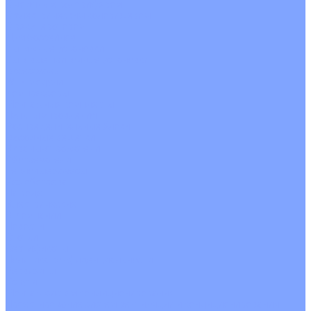
С водяным калорифером
С электрическим калорифером
С рекуператором
Для бассейнов
Вытяжные установки
Бытовые приточные установки
Аксессуары
Wi-Fi модули
Компрессоры
Монтажные комплекты
Пульты управления
Распределительные блоки
Фасадные решетки
Экраны-отражатели
Обогреватели
Тепловые завесы
Без обогрева
На воде
Электрические
О Компании
Новости
Статьи
Сертификаты
Политика конфиденциальности
Реквизиты
Услуги
Монтаж систем кондиционирования
Проектирование систем вентиляции и кондиционирования