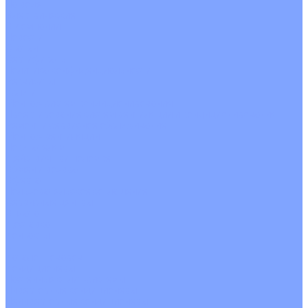
На воде
Электрические
О Компании
Новости
Статьи
Сертификаты
Политика конфиденциальности
Реквизиты
Услуги
Монтаж систем кондиционирования
Проектирование систем вентиляции и кондиционирования
Ремонт и сервисное обслуживание
Монтаж вентиляции
Покупателям
Действия при поломке
Обмен и возврат
Оферта
Пользовательское соглашение
Сервисные центры
Оплата
Доставка
Контакты
...
Каталог товаров
Кондиционеры
Настенные сплит-системы
Инверторные кондиционеры
Неинверторные кондиционеры