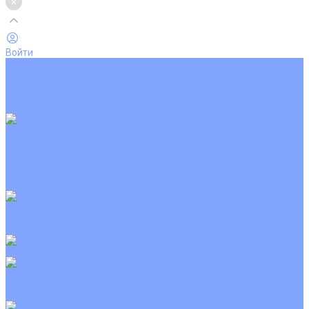
Войти
Каталог товаров
Кондиционеры
Вентиляция
Аксессуары
Обогреватели
Настенные сплит-системы
Инверторные кондиционеры
Неинверторные кондиционеры
Кондиционеры с Wi-Fi управлением
Кондиционеры с сенсором движения
Цветные кондиционеры
Кассетные кондиционеры
Инверторные
Неинверторные
Мобильные кондиционеры
Напольно-потолочные кондиционеры
Инверторные
Неинверторные