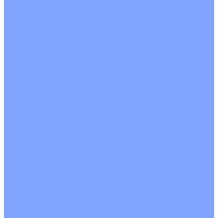
Однопоточные
Двухпоточные
Четырехпоточные
Кругопоточные
Напольно потолочные VRF и VRV блоки
Напольной установки
Потолочной установки
Настенные VRF и VRV блоки
Фанкойлы
Кассетные фанкойлы
Кругопоточные
Однопоточные
Четырехпоточные
Канальные фанкойлы
Вертикальный монтаж
Горизонтальный монтаж
Напольно потолочные фанкойлы
Настенный монтаж
Потолочной монтаж
Универсальный монтаж
Настенные фанкойлы
Чиллер
Компрессорно-конденсаторные блоки
Вентиляция
Приточные установки
С водяным калорифером
С электрическим калорифером
Приточно-вытяжные установки