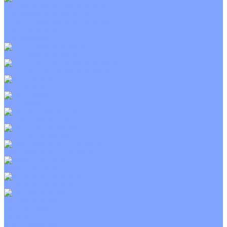
Приточно-вытяжные установки
С водяным калорифером
С электрическим калорифером
С рекуператором
Для бассейнов
Вытяжные установки
Бытовые приточные установки
Wi-Fi модули
Компрессоры
Монтажные комплекты
Пульты управления
Распределительные блоки
Фасадные решетки
Экраны-отражатели
Тепловые завесы
Без обогрева
На воде
Электрические