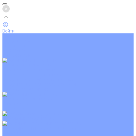
Войти
Каталог товаров
Кондиционеры
Вентиляция
Аксессуары
Обогреватели
Настенные сплит-системы
Инверторные кондиционеры
Неинверторные кондиционеры
Кондиционеры с Wi-Fi управлением
Кондиционеры с сенсором движения
Цветные кондиционеры
Кассетные кондиционеры
Инверторные
Неинверторные
Мобильные кондиционеры
Напольно-потолочные кондиционеры
Инверторные