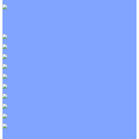
С электрическим калорифером
Приточно-вытяжные установки
С водяным калорифером
С электрическим калорифером
С рекуператором
Для бассейнов
Вытяжные установки
Бытовые приточные установки
Wi-Fi модули
Компрессоры
Монтажные комплекты
Пульты управления
Распределительные блоки
Фасадные решетки
Экраны-отражатели
Тепловые завесы
Без обогрева