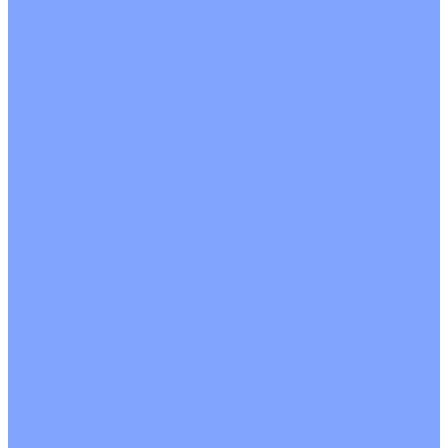
О Компании
Новости
Статьи
Сертификаты
Политика конфиденциальности
Реквизиты
Услуги
Монтаж систем кондиционирования
Проектирование систем вентиляции и кондиционирования
Ремонт и сервисное обслуживание
Монтаж вентиляции
Покупателям
Действия при поломке
Обмен и возврат
Оферта
Пользовательское соглашение
Сервисные центры
Оплата
Доставка
Контакты
...
Каталог товаров
Кондиционеры
Настенные сплит-системы
Инверторные кондиционеры
Неинверторные кондиционеры
Кондиционеры с Wi-Fi управлением
Кондиционеры с сенсором движения