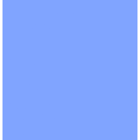
Четырехпоточные
Кругопоточные
Напольно потолочные VRF и VRV блоки
Напольной установки
Потолочной установки
Настенные VRF и VRV блоки
Фанкойлы
Кассетные фанкойлы
Кругопоточные
Однопоточные
Четырехпоточные
Канальные фанкойлы
Вертикальный монтаж
Горизонтальный монтаж
Напольно потолочные фанкойлы
Настенный монтаж
Потолочной монтаж
Универсальный монтаж
Настенные фанкойлы
Чиллер
Компрессорно-конденсаторные блоки
Вентиляция
Приточные установки
С водяным калорифером
С электрическим калорифером
Приточно-вытяжные установки
С водяным калорифером
С электрическим калорифером