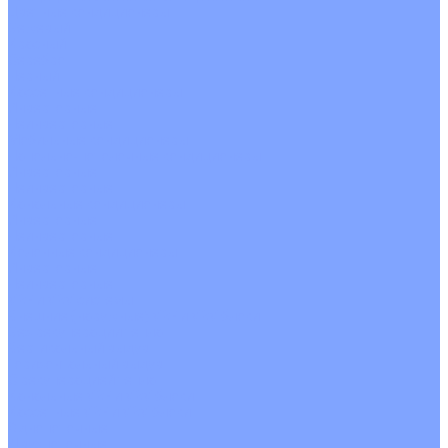
Цветные кондиционеры
Бежевый
Красный
Серебро
Черный
Кассетные кондиционеры
Инверторные
Неинверторные
Мобильные кондиционеры
Напольно-потолочные кондиционеры
Инверторные
Неинверторные
Канальные кондиционеры
Инверторные
Неинверторные
Колонные кондиционеры
Инверторные
Неинверторные
VRF и VRV системы
Внешние (наружные) VRF и VRV блоки
Без рекуперации тепла
Вертикальный выдув
Горизонтальный выдув
С рекуперацией тепла
Канальные VRF и VRV блоки
Кассетные VRF и VRV блоки
Однопоточные
Двухпоточные