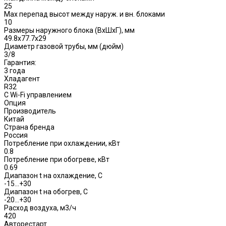
25
Max перепад высот между наруж. и вн. блоками
10
Размеры наружного блока (ВхШхГ), мм
49.8x77.7x29
Диаметр газовой трубы, мм (дюйм)
3/8
Гарантия:
3 года
Хладагент
R32
С Wi-Fi управлением
Опция
Производитель
Китай
Страна бренда
Россия
Потребление при охлаждении, кВт
0.8
Потребление при обогреве, кВт
0.69
Диапазон t на охлаждение, С
-15...+30
Диапазон t на обогрев, С
-20...+30
Расход воздуха, м3/ч
420
Авторестарт