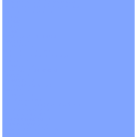
Кондиционеры с Wi-Fi управлением
Кондиционеры с сенсором движения
Цветные кондиционеры
Бежевый
Красный
Серебро
Черный
Кассетные кондиционеры
Инверторные
Неинверторные
Мобильные кондиционеры
Напольно-потолочные кондиционеры
Инверторные
Неинверторные
Канальные кондиционеры
Инверторные
Неинверторные
Колонные кондиционеры
Инверторные
Неинверторные
VRF и VRV системы
Внешние (наружные) VRF и VRV блоки
Без рекуперации тепла
Вертикальный выдув
Горизонтальный выдув
С рекуперацией тепла
Канальные VRF и VRV блоки
Кассетные VRF и VRV блоки