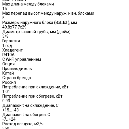
Max длина между блоками
15
Max перепад высот между наруж. и вн. блоками
5
Размеры наружного блока (ВхШхГ), мм
49.8x77.7x29
Диаметр газовой трубы, мм (дюйм)
3/8
Гарантия:
1 год
Хладагент
R410A
С Wi-Fi управлением
Опция
Производитель
Китай
Страна бренда
Россия
Потребление при охлаждении, кВт
1.01
Потребление при обогреве, кВт
0.93
Диапазон t на охлаждение, С
+15…+43
Диапазон t на обогрев, С
-7…+24
Расход воздуха, м3/ч
550