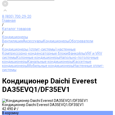
8 (800) 700-29-20
Главная
/
Каталог товаров
/
Кондиционеры
Вентиляция
Аксессуары
Кондиционеры
Обогреватели
/
Кондиционеры (сплит-системы) настенные
Компрессорно-конденсаторные блоки
Фанкойлы
VRF и VRV
системы
Колонные кондиционеры
Напольно-потолочные
кондиционеры
Канальные кондиционеры
Кассетные
кондиционеры
Мобильные кондиционеры
Настенные сплит-
системы
Кондиционер Daichi Everest
DA35EVQ1/DF35EV1
Кондиционер Daichi Everest DA35EVQ1/DF35EV1
42 490 ₽
/
В корзину