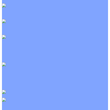
Неинверторные
Канальные кондиционеры
Инверторные
Неинверторные
Колонные кондиционеры
Инверторные
Неинверторные
VRF и VRV системы
Внешние (наружные) VRF и VRV блоки
Канальные VRF и VRV блоки
Кассетные VRF и VRV блоки
Напольно потолочные VRF и VRV блоки
Настенные VRF и VRV блоки
Фанкойлы
Кассетные фанкойлы
Канальные фанкойлы
Напольно потолочные фанкойлы
Настенные фанкойлы
Чиллер
Компрессорно-конденсаторные блоки
Приточные установки
С водяным калорифером