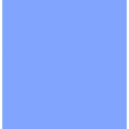
С водяным калорифером
С электрическим калорифером
С рекуператором
Для бассейнов
Вытяжные установки
Бытовые приточные установки
Аксессуары
Wi-Fi модули
Компрессоры
Монтажные комплекты
Пульты управления
Распределительные блоки
Фасадные решетки
Экраны-отражатели
Обогреватели
Тепловые завесы
Без обогрева
На воде
Электрические
О Компании
Новости
Статьи
Сертификаты
Политика конфиденциальности
Реквизиты
Услуги
Монтаж систем кондиционирования
Проектирование систем вентиляции и кондиционирования