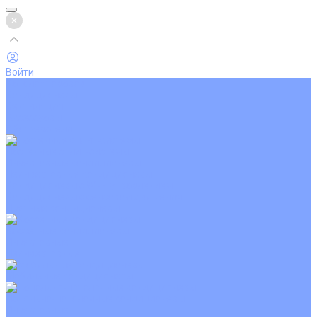
Войти
Каталог товаров
Кондиционеры
Вентиляция
Аксессуары
Обогреватели
Настенные сплит-системы
Инверторные кондиционеры
Неинверторные кондиционеры
Кондиционеры с Wi-Fi управлением
Кондиционеры с сенсором движения
Цветные кондиционеры
Кассетные кондиционеры
Инверторные
Неинверторные
Мобильные кондиционеры
Напольно-потолочные кондиционеры
Инверторные