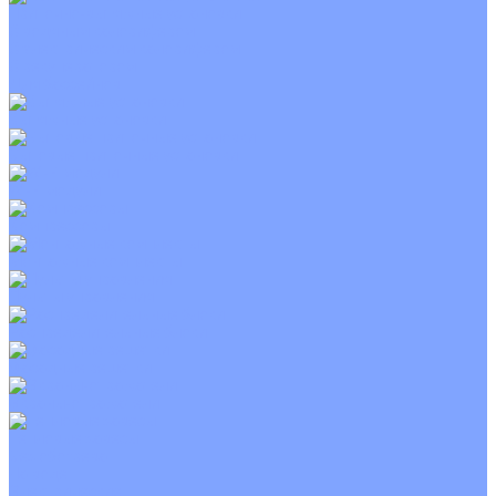
Приточно-вытяжные установки
С водяным калорифером
С электрическим калорифером
С рекуператором
Для бассейнов
Вытяжные установки
Бытовые приточные установки
Wi-Fi модули
Компрессоры
Монтажные комплекты
Пульты управления
Распределительные блоки
Фасадные решетки
Экраны-отражатели
Тепловые завесы
Без обогрева
На воде
Электрические