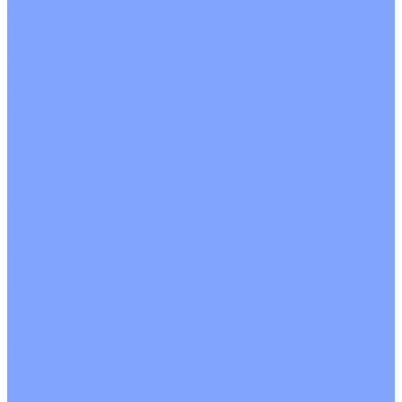
Кондиционеры с Wi-Fi управлением
Кондиционеры с сенсором движения
Цветные кондиционеры
Бежевый
Красный
Серебро
Черный
Кассетные кондиционеры
Инверторные
Неинверторные
Мобильные кондиционеры
Напольно-потолочные кондиционеры
Инверторные
Неинверторные
Канальные кондиционеры
Инверторные
Неинверторные
Колонные кондиционеры
Инверторные
Неинверторные
VRF и VRV системы
Внешние (наружные) VRF и VRV блоки
Без рекуперации тепла
Вертикальный выдув
Горизонтальный выдув
С рекуперацией тепла
Канальные VRF и VRV блоки
Кассетные VRF и VRV блоки