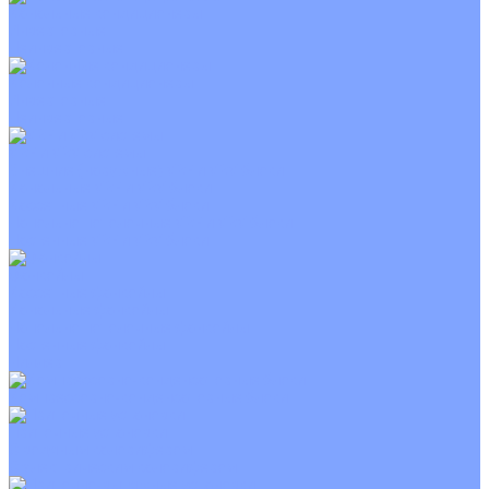
Канальные кондиционеры
Инверторные
Неинверторные
Колонные кондиционеры
Инверторные
Неинверторные
VRF и VRV системы
Внешние (наружные) VRF и VRV блоки
Канальные VRF и VRV блоки
Кассетные VRF и VRV блоки
Напольно потолочные VRF и VRV блоки
Настенные VRF и VRV блоки
Фанкойлы
Кассетные фанкойлы
Канальные фанкойлы
Напольно потолочные фанкойлы
Настенные фанкойлы
Чиллер
Компрессорно-конденсаторные блоки
Приточные установки
С водяным калорифером
С электрическим калорифером