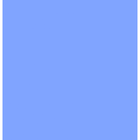
Четырехпоточные
Кругопоточные
Напольно потолочные VRF и VRV блоки
Напольной установки
Потолочной установки
Настенные VRF и VRV блоки
Фанкойлы
Кассетные фанкойлы
Кругопоточные
Однопоточные
Четырехпоточные
Канальные фанкойлы
Вертикальный монтаж
Горизонтальный монтаж
Напольно потолочные фанкойлы
Настенный монтаж
Потолочной монтаж
Универсальный монтаж
Настенные фанкойлы
Чиллер
Компрессорно-конденсаторные блоки
Вентиляция
Приточные установки
С водяным калорифером
С электрическим калорифером
Приточно-вытяжные установки
С водяным калорифером
С электрическим калорифером