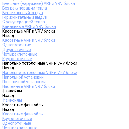
Внешние (наружные) VRF и VRV блоки
Без рекуперации тепла
Вертикальный выдув
Горизонтальный выдув
С рекуперацией тепла
Канальные VRF и VRV блоки
Кассетные VRF и VRV блоки
Назад
Кассетные VRF и VRV блоки
Однопоточные
Двухпоточные
Четырехпоточные
Кругопоточные
Напольно потолочные VRF и VRV блоки
Назад
Напольно потолочные VRF и VRV блоки
Напольной установки
Потолочной установки
Настенные VRF и VRV блоки
Фанкойлы
Назад
Фанкойлы
Кассетные фанкойлы
Назад
Кассетные фанкойлы
Кругопоточные
Однопоточные
Четырехпоточные