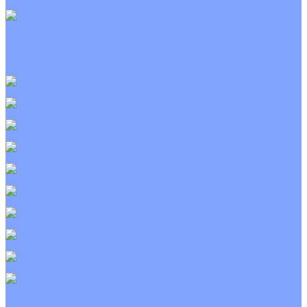
С электрическим калорифером
Приточно-вытяжные установки
С водяным калорифером
С электрическим калорифером
С рекуператором
Для бассейнов
Вытяжные установки
Бытовые приточные установки
Wi-Fi модули
Компрессоры
Монтажные комплекты
Пульты управления
Распределительные блоки
Фасадные решетки
Экраны-отражатели
Тепловые завесы
Без обогрева