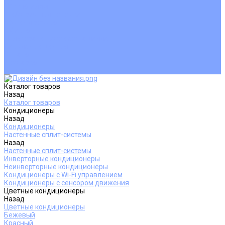
Покупателям
Действия при поломке
Обмен и возврат
Оферта
Пользовательское соглашение
Сервисные центры
Оплата
Доставка
Контакты
Каталог товаров
Назад
Каталог товаров
Кондиционеры
Назад
Кондиционеры
Настенные сплит-системы
Назад
Настенные сплит-системы
Инверторные кондиционеры
Неинверторные кондиционеры
Кондиционеры с Wi-Fi управлением
Кондиционеры с сенсором движения
Цветные кондиционеры
Назад
Цветные кондиционеры
Бежевый
Красный