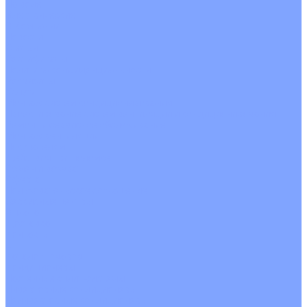
На воде
Электрические
О Компании
Новости
Статьи
Сертификаты
Политика конфиденциальности
Реквизиты
Услуги
Монтаж систем кондиционирования
Проектирование систем вентиляции и кондиционирования
Ремонт и сервисное обслуживание
Монтаж вентиляции
Покупателям
Действия при поломке
Обмен и возврат
Оферта
Пользовательское соглашение
Сервисные центры
Оплата
Доставка
Контакты
...
Каталог товаров
Кондиционеры
Настенные сплит-системы
Инверторные кондиционеры
Неинверторные кондиционеры