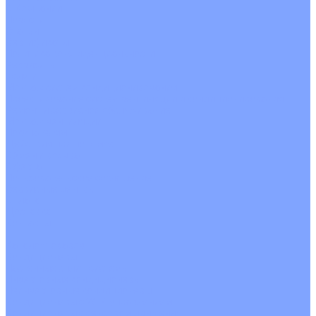
О Компании
Новости
Статьи
Сертификаты
Политика конфиденциальности
Реквизиты
Услуги
Монтаж систем кондиционирования
Проектирование систем вентиляции и кондиционирования
Ремонт и сервисное обслуживание
Монтаж вентиляции
Покупателям
Действия при поломке
Обмен и возврат
Оферта
Пользовательское соглашение
Сервисные центры
Оплата
Доставка
Контакты
...
Каталог товаров
Кондиционеры
Настенные сплит-системы
Инверторные кондиционеры
Неинверторные кондиционеры
Кондиционеры с Wi-Fi управлением
Кондиционеры с сенсором движения