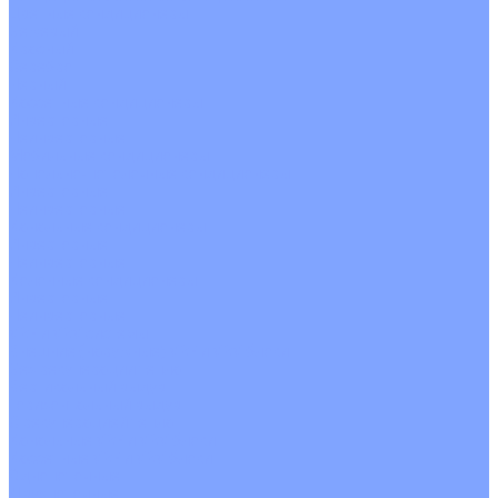
Цветные кондиционеры
Бежевый
Красный
Серебро
Черный
Кассетные кондиционеры
Инверторные
Неинверторные
Мобильные кондиционеры
Напольно-потолочные кондиционеры
Инверторные
Неинверторные
Канальные кондиционеры
Инверторные
Неинверторные
Колонные кондиционеры
Инверторные
Неинверторные
VRF и VRV системы
Внешние (наружные) VRF и VRV блоки
Без рекуперации тепла
Вертикальный выдув
Горизонтальный выдув
С рекуперацией тепла
Канальные VRF и VRV блоки
Кассетные VRF и VRV блоки
Однопоточные
Двухпоточные