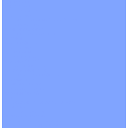
Однопоточные
Двухпоточные
Четырехпоточные
Кругопоточные
Напольно потолочные VRF и VRV блоки
Напольной установки
Потолочной установки
Настенные VRF и VRV блоки
Фанкойлы
Кассетные фанкойлы
Кругопоточные
Однопоточные
Четырехпоточные
Канальные фанкойлы
Вертикальный монтаж
Горизонтальный монтаж
Напольно потолочные фанкойлы
Настенный монтаж
Потолочной монтаж
Универсальный монтаж
Настенные фанкойлы
Чиллер
Компрессорно-конденсаторные блоки
Вентиляция
Приточные установки
С водяным калорифером
С электрическим калорифером
Приточно-вытяжные установки