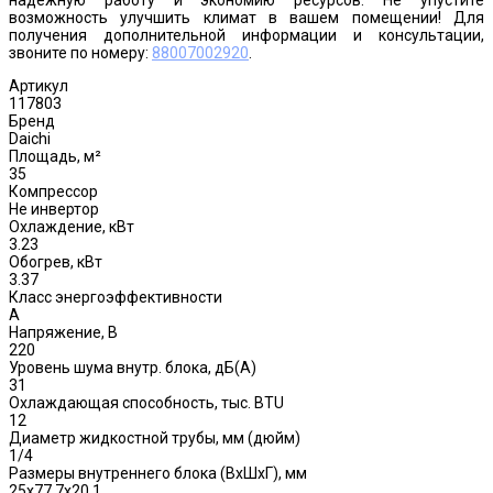
возможность улучшить климат в вашем помещении! Для
получения дополнительной информации и консультации,
звоните по номеру:
88007002920
.
Артикул
117803
Бренд
Daichi
Площадь, м²
35
Компрессор
Не инвертор
Охлаждение, кВт
3.23
Обогрев, кВт
3.37
Класс энергоэффективности
A
Напряжение, В
220
Уровень шума внутр. блока, дБ(А)
31
Охлаждающая способность, тыс. BTU
12
Диаметр жидкостной трубы, мм (дюйм)
1/4
Размеры внутреннего блока (ВхШхГ), мм
25x77.7x20.1