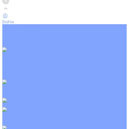
Войти
Каталог товаров
Кондиционеры
Вентиляция
Аксессуары
Обогреватели
Настенные сплит-системы
Инверторные кондиционеры
Неинверторные кондиционеры
Кондиционеры с Wi-Fi управлением
Кондиционеры с сенсором движения
Цветные кондиционеры
Кассетные кондиционеры
Инверторные
Неинверторные
Мобильные кондиционеры
Напольно-потолочные кондиционеры
Инверторные
Неинверторные