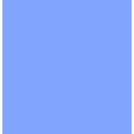
С рекуператором
Для бассейнов
Вытяжные установки
Бытовые приточные установки
Аксессуары
Wi-Fi модули
Компрессоры
Монтажные комплекты
Пульты управления
Распределительные блоки
Фасадные решетки
Экраны-отражатели
Обогреватели
Тепловые завесы
Без обогрева
На воде
Электрические
О Компании
Новости
Статьи
Сертификаты
Политика конфиденциальности
Реквизиты
Услуги
Монтаж систем кондиционирования
Проектирование систем вентиляции и кондиционирования
Ремонт и сервисное обслуживание
Монтаж вентиляции