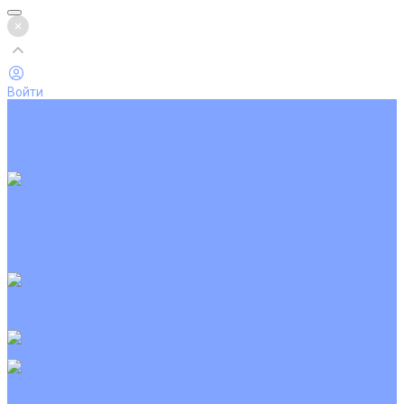
Войти
Каталог товаров
Кондиционеры
Вентиляция
Аксессуары
Обогреватели
Настенные сплит-системы
Инверторные кондиционеры
Неинверторные кондиционеры
Кондиционеры с Wi-Fi управлением
Кондиционеры с сенсором движения
Цветные кондиционеры
Кассетные кондиционеры
Инверторные
Неинверторные
Мобильные кондиционеры
Напольно-потолочные кондиционеры
Инверторные