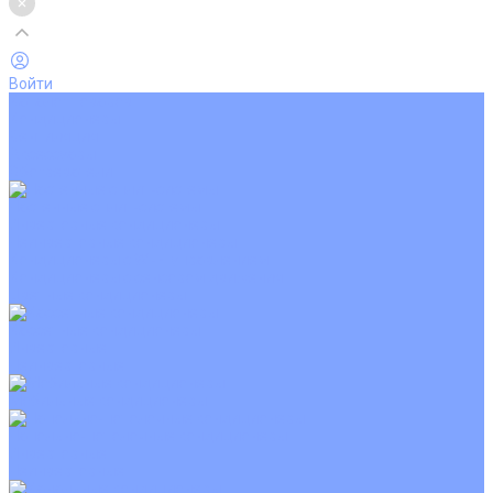
Войти
Каталог товаров
Кондиционеры
Вентиляция
Аксессуары
Обогреватели
Настенные сплит-системы
Инверторные кондиционеры
Неинверторные кондиционеры
Кондиционеры с Wi-Fi управлением
Кондиционеры с сенсором движения
Цветные кондиционеры
Кассетные кондиционеры
Инверторные
Неинверторные
Мобильные кондиционеры
Напольно-потолочные кондиционеры
Инверторные
Неинверторные