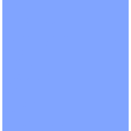
О Компании
Новости
Статьи
Сертификаты
Политика конфиденциальности
Реквизиты
Услуги
Монтаж систем кондиционирования
Проектирование систем вентиляции и кондиционирования
Ремонт и сервисное обслуживание
Монтаж вентиляции
Покупателям
Действия при поломке
Обмен и возврат
Оферта
Пользовательское соглашение
Сервисные центры
Оплата
Доставка
Контакты
...
Каталог товаров
Кондиционеры
Настенные сплит-системы
Инверторные кондиционеры
Неинверторные кондиционеры
Кондиционеры с Wi-Fi управлением
Кондиционеры с сенсором движения