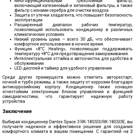
Многофункциональный трехслойный фильтр,
включающий катехиновый и хитиновый фильтры, а также
фильтр с ионами серебра для очистки воздуха.
Защита от утечки хладагента, что повышает безопасность
эксплуатации.
Расширенный диапазон рабочих температур,
позволяющий использовать кондиционер в различных
климатических условиях.
Низкий уровень шума — всего 30 дБ, что обеспечивает
комфортное использование в ночное время.
Функция «8°C Heating», позволяющая поддерживать
температуру +8°C для предотвращения замораживания.
Интеллектуальная оттайка и автоочистка для удобства в
обслуживании.
LED-дисплей и таймер для удобного управления.
Среди других преимуществ можно отметить авторестарт,
ночной и турбо режимы, а также защиту от коррозии благодаря
антикоррозийному корпусу. Кондиционер также оснащен
огнестойким электронным блоком управления и функцией
самодиагностики, что гарантирует надежную работу
устройства.
Заключение
Выбирая кондиционер Dantex Space 3 RK-18SSI3/RK-18SSI3E, вы
получаете надежное и эффективное решение для создания
комфортного климата в вашем помещении. С гарантией на 3