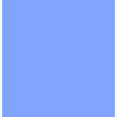
С рекуператором
Для бассейнов
Вытяжные установки
Бытовые приточные установки
Аксессуары
Wi-Fi модули
Компрессоры
Монтажные комплекты
Пульты управления
Распределительные блоки
Фасадные решетки
Экраны-отражатели
Обогреватели
Тепловые завесы
Без обогрева
На воде
Электрические
О Компании
Новости
Статьи
Сертификаты
Политика конфиденциальности
Реквизиты
Услуги
Монтаж систем кондиционирования
Проектирование систем вентиляции и кондиционирования
Ремонт и сервисное обслуживание
Монтаж вентиляции