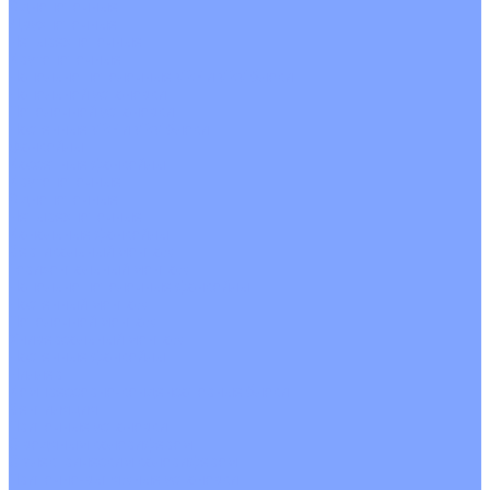
Однопоточные
Двухпоточные
Четырехпоточные
Кругопоточные
Напольно потолочные VRF и VRV блоки
Напольной установки
Потолочной установки
Настенные VRF и VRV блоки
Фанкойлы
Кассетные фанкойлы
Кругопоточные
Однопоточные
Четырехпоточные
Канальные фанкойлы
Вертикальный монтаж
Горизонтальный монтаж
Напольно потолочные фанкойлы
Настенный монтаж
Потолочной монтаж
Универсальный монтаж
Настенные фанкойлы
Чиллер
Компрессорно-конденсаторные блоки
Вентиляция
Приточные установки
С водяным калорифером
С электрическим калорифером
Приточно-вытяжные установки