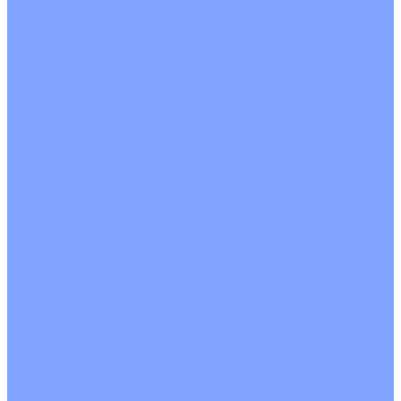
Цветные кондиционеры
Бежевый
Красный
Серебро
Черный
Кассетные кондиционеры
Инверторные
Неинверторные
Мобильные кондиционеры
Напольно-потолочные кондиционеры
Инверторные
Неинверторные
Канальные кондиционеры
Инверторные
Неинверторные
Колонные кондиционеры
Инверторные
Неинверторные
VRF и VRV системы
Внешние (наружные) VRF и VRV блоки
Без рекуперации тепла
Вертикальный выдув
Горизонтальный выдув
С рекуперацией тепла
Канальные VRF и VRV блоки
Кассетные VRF и VRV блоки
Однопоточные
Двухпоточные