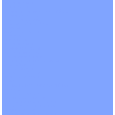
Четырехпоточные
Кругопоточные
Напольно потолочные VRF и VRV блоки
Напольной установки
Потолочной установки
Настенные VRF и VRV блоки
Фанкойлы
Кассетные фанкойлы
Кругопоточные
Однопоточные
Четырехпоточные
Канальные фанкойлы
Вертикальный монтаж
Горизонтальный монтаж
Напольно потолочные фанкойлы
Настенный монтаж
Потолочной монтаж
Универсальный монтаж
Настенные фанкойлы
Чиллер
Компрессорно-конденсаторные блоки
Вентиляция
Приточные установки
С водяным калорифером
С электрическим калорифером
Приточно-вытяжные установки
С водяным калорифером
С электрическим калорифером