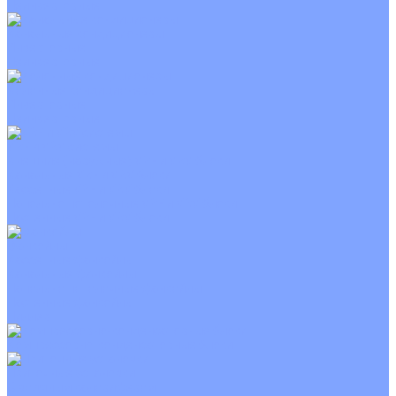
Неинверторные
Канальные кондиционеры
Инверторные
Неинверторные
Колонные кондиционеры
Инверторные
Неинверторные
VRF и VRV системы
Внешние (наружные) VRF и VRV блоки
Канальные VRF и VRV блоки
Кассетные VRF и VRV блоки
Напольно потолочные VRF и VRV блоки
Настенные VRF и VRV блоки
Фанкойлы
Кассетные фанкойлы
Канальные фанкойлы
Напольно потолочные фанкойлы
Настенные фанкойлы
Чиллер
Компрессорно-конденсаторные блоки
Приточные установки
С водяным калорифером