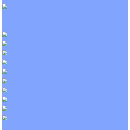
С электрическим калорифером
Приточно-вытяжные установки
С водяным калорифером
С электрическим калорифером
С рекуператором
Для бассейнов
Вытяжные установки
Бытовые приточные установки
Wi-Fi модули
Компрессоры
Монтажные комплекты
Пульты управления
Распределительные блоки
Фасадные решетки
Экраны-отражатели
Тепловые завесы
Без обогрева