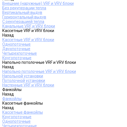
Внешние (наружные) VRF и VRV блоки
Без рекуперации тепла
Вертикальный выдув
Горизонтальный выдув
С рекуперацией тепла
Канальные VRF и VRV блоки
Кассетные VRF и VRV блоки
Назад
Кассетные VRF и VRV блоки
Однопоточные
Двухпоточные
Четырехпоточные
Кругопоточные
Напольно потолочные VRF и VRV блоки
Назад
Напольно потолочные VRF и VRV блоки
Напольной установки
Потолочной установки
Настенные VRF и VRV блоки
Фанкойлы
Назад
Фанкойлы
Кассетные фанкойлы
Назад
Кассетные фанкойлы
Кругопоточные
Однопоточные
Четырехпоточные