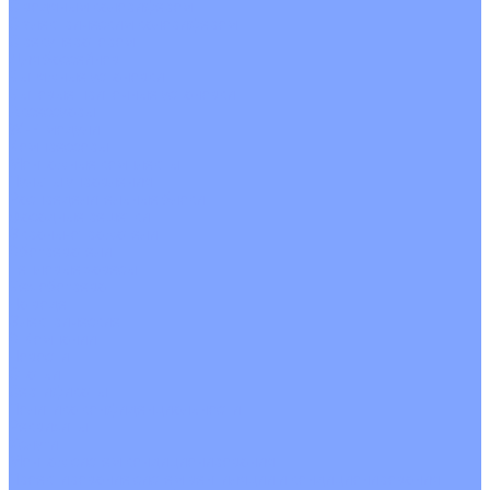
С водяным калорифером
С электрическим калорифером
С рекуператором
Для бассейнов
Вытяжные установки
Бытовые приточные установки
Аксессуары
Wi-Fi модули
Компрессоры
Монтажные комплекты
Пульты управления
Распределительные блоки
Фасадные решетки
Экраны-отражатели
Обогреватели
Тепловые завесы
Без обогрева
На воде
Электрические
О Компании
Новости
Статьи
Сертификаты
Политика конфиденциальности
Реквизиты
Услуги
Монтаж систем кондиционирования
Проектирование систем вентиляции и кондиционирования