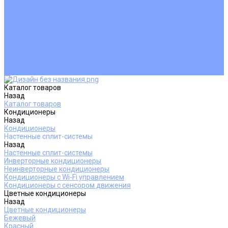
Покупателям
Действия при поломке
Обмен и возврат
Оферта
Пользовательское соглашение
Сервисные центры
Оплата
Доставка
Контакты
Каталог товаров
Назад
Каталог товаров
Кондиционеры
Назад
Кондиционеры
Настенные сплит-системы
Назад
Настенные сплит-системы
Инверторные кондиционеры
Неинверторные кондиционеры
Кондиционеры с Wi-Fi управлением
Кондиционеры с сенсором движения
Цветные кондиционеры
Назад
Цветные кондиционеры
Бежевый
Красный