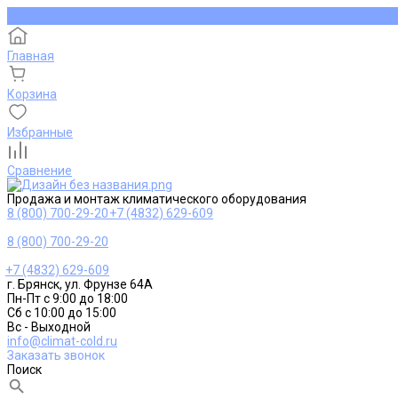
Главная
Корзина
Избранные
Сравнение
Продажа и монтаж климатического оборудования
8 (800) 700-29-20
+7 (4832) 629-609
8 (800) 700-29-20
+7 (4832) 629-609
г. Брянск, ул. Фрунзе 64А
Пн-Пт с 9:00 до 18:00
Сб с 10:00 до 15:00
Вс - Выходной
info@climat-cold.ru
Заказать звонок
Поиск