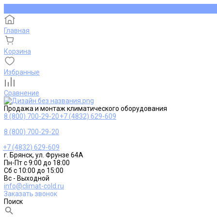
Главная
Корзина
Избранные
Сравнение
Продажа и монтаж климатического оборудования
8 (800) 700-29-20
+7 (4832) 629-609
8 (800) 700-29-20
+7 (4832) 629-609
г. Брянск, ул. Фрунзе 64А
Пн-Пт с 9:00 до 18:00
Сб с 10:00 до 15:00
Вс - Выходной
info@climat-cold.ru
Заказать звонок
Поиск