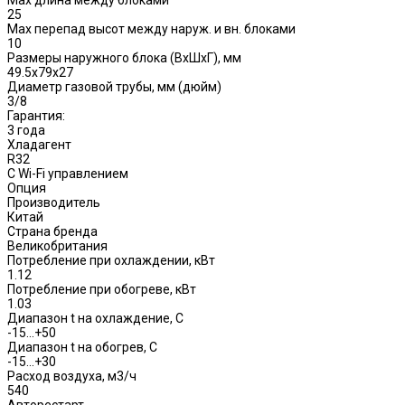
Max длина между блоками
25
Max перепад высот между наруж. и вн. блоками
10
Размеры наружного блока (ВхШхГ), мм
49.5x79x27
Диаметр газовой трубы, мм (дюйм)
3/8
Гарантия:
3 года
Хладагент
R32
С Wi-Fi управлением
Опция
Производитель
Китай
Страна бренда
Великобритания
Потребление при охлаждении, кВт
1.12
Потребление при обогреве, кВт
1.03
Диапазон t на охлаждение, С
-15…+50
Диапазон t на обогрев, С
-15…+30
Расход воздуха, м3/ч
540