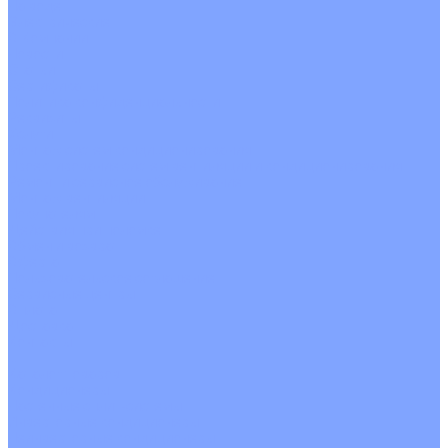
На воде
Электрические
О Компании
Новости
Статьи
Сертификаты
Политика конфиденциальности
Реквизиты
Услуги
Монтаж систем кондиционирования
Проектирование систем вентиляции и кондиционирования
Ремонт и сервисное обслуживание
Монтаж вентиляции
Покупателям
Действия при поломке
Обмен и возврат
Оферта
Пользовательское соглашение
Сервисные центры
Оплата
Доставка
Контакты
...
Каталог товаров
Кондиционеры
Настенные сплит-системы
Инверторные кондиционеры
Неинверторные кондиционеры