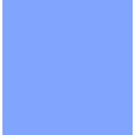
О Компании
Новости
Статьи
Сертификаты
Политика конфиденциальности
Реквизиты
Услуги
Монтаж систем кондиционирования
Проектирование систем вентиляции и кондиционирования
Ремонт и сервисное обслуживание
Монтаж вентиляции
Покупателям
Действия при поломке
Обмен и возврат
Оферта
Пользовательское соглашение
Сервисные центры
Оплата
Доставка
Контакты
...
Каталог товаров
Кондиционеры
Настенные сплит-системы
Инверторные кондиционеры
Неинверторные кондиционеры
Кондиционеры с Wi-Fi управлением
Кондиционеры с сенсором движения