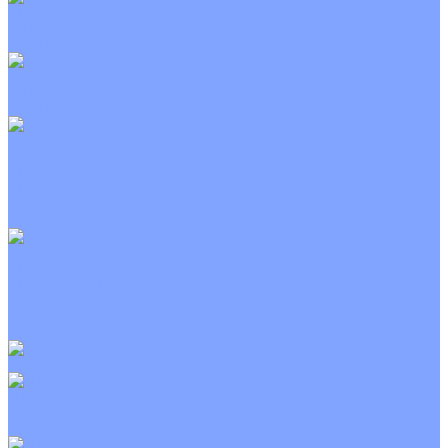
Канальные кондиционеры
Инверторные
Неинверторные
Колонные кондиционеры
Инверторные
Неинверторные
VRF и VRV системы
Внешние (наружные) VRF и VRV блоки
Канальные VRF и VRV блоки
Кассетные VRF и VRV блоки
Напольно потолочные VRF и VRV блоки
Настенные VRF и VRV блоки
Фанкойлы
Кассетные фанкойлы
Канальные фанкойлы
Напольно потолочные фанкойлы
Настенные фанкойлы
Чиллер
Компрессорно-конденсаторные блоки
Приточные установки
С водяным калорифером
С электрическим калорифером