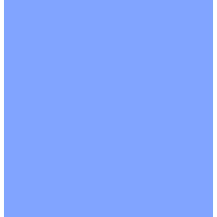
Кондиционеры с Wi-Fi управлением
Кондиционеры с сенсором движения
Цветные кондиционеры
Бежевый
Красный
Серебро
Черный
Кассетные кондиционеры
Инверторные
Неинверторные
Мобильные кондиционеры
Напольно-потолочные кондиционеры
Инверторные
Неинверторные
Канальные кондиционеры
Инверторные
Неинверторные
Колонные кондиционеры
Инверторные
Неинверторные
VRF и VRV системы
Внешние (наружные) VRF и VRV блоки
Без рекуперации тепла
Вертикальный выдув
Горизонтальный выдув
С рекуперацией тепла
Канальные VRF и VRV блоки
Кассетные VRF и VRV блоки