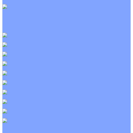
С электрическим калорифером
Приточно-вытяжные установки
С водяным калорифером
С электрическим калорифером
С рекуператором
Для бассейнов
Вытяжные установки
Бытовые приточные установки
Wi-Fi модули
Компрессоры
Монтажные комплекты
Пульты управления
Распределительные блоки
Фасадные решетки
Экраны-отражатели
Тепловые завесы
Без обогрева