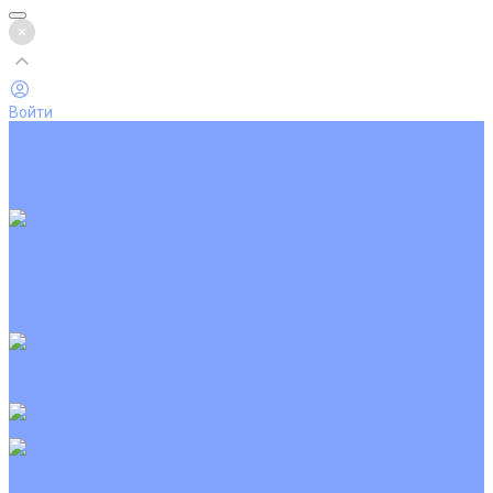
Войти
Каталог товаров
Кондиционеры
Вентиляция
Аксессуары
Обогреватели
Настенные сплит-системы
Инверторные кондиционеры
Неинверторные кондиционеры
Кондиционеры с Wi-Fi управлением
Кондиционеры с сенсором движения
Цветные кондиционеры
Кассетные кондиционеры
Инверторные
Неинверторные
Мобильные кондиционеры
Напольно-потолочные кондиционеры
Инверторные