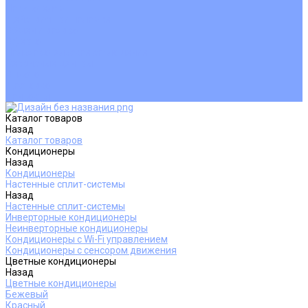
Покупателям
Действия при поломке
Обмен и возврат
Оферта
Пользовательское соглашение
Сервисные центры
Оплата
Доставка
Контакты
Каталог товаров
Назад
Каталог товаров
Кондиционеры
Назад
Кондиционеры
Настенные сплит-системы
Назад
Настенные сплит-системы
Инверторные кондиционеры
Неинверторные кондиционеры
Кондиционеры с Wi-Fi управлением
Кондиционеры с сенсором движения
Цветные кондиционеры
Назад
Цветные кондиционеры
Бежевый
Красный