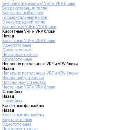
Внешние (наружные) VRF и VRV блоки
Без рекуперации тепла
Вертикальный выдув
Горизонтальный выдув
С рекуперацией тепла
Канальные VRF и VRV блоки
Кассетные VRF и VRV блоки
Назад
Кассетные VRF и VRV блоки
Однопоточные
Двухпоточные
Четырехпоточные
Кругопоточные
Напольно потолочные VRF и VRV блоки
Назад
Напольно потолочные VRF и VRV блоки
Напольной установки
Потолочной установки
Настенные VRF и VRV блоки
Фанкойлы
Назад
Фанкойлы
Кассетные фанкойлы
Назад
Кассетные фанкойлы
Кругопоточные
Однопоточные
Четырехпоточные