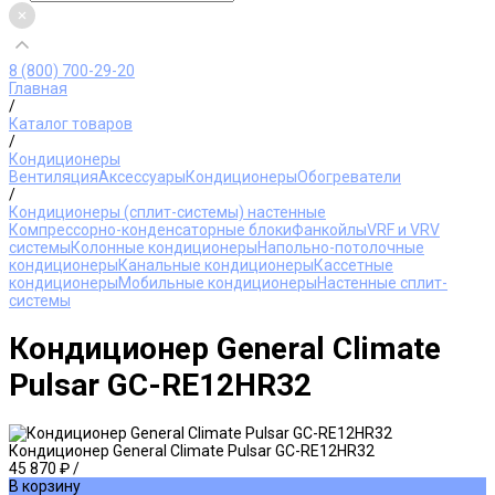
8 (800) 700-29-20
Главная
/
Каталог товаров
/
Кондиционеры
Вентиляция
Аксессуары
Кондиционеры
Обогреватели
/
Кондиционеры (сплит-системы) настенные
Компрессорно-конденсаторные блоки
Фанкойлы
VRF и VRV
системы
Колонные кондиционеры
Напольно-потолочные
кондиционеры
Канальные кондиционеры
Кассетные
кондиционеры
Мобильные кондиционеры
Настенные сплит-
системы
Кондиционер General Climate
Pulsar GC-RE12HR32
Кондиционер General Climate Pulsar GC-RE12HR32
45 870 ₽
/
В корзину