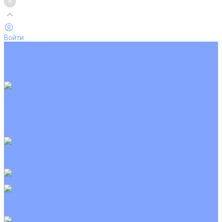
Войти
Каталог товаров
Кондиционеры
Вентиляция
Аксессуары
Обогреватели
Настенные сплит-системы
Инверторные кондиционеры
Неинверторные кондиционеры
Кондиционеры с Wi-Fi управлением
Кондиционеры с сенсором движения
Цветные кондиционеры
Кассетные кондиционеры
Инверторные
Неинверторные
Мобильные кондиционеры
Напольно-потолочные кондиционеры
Инверторные
Неинверторные