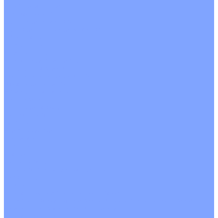
С рекуператором
Для бассейнов
Вытяжные установки
Бытовые приточные установки
Аксессуары
Wi-Fi модули
Компрессоры
Монтажные комплекты
Пульты управления
Распределительные блоки
Фасадные решетки
Экраны-отражатели
Обогреватели
Тепловые завесы
Без обогрева
На воде
Электрические
О Компании
Новости
Статьи
Сертификаты
Политика конфиденциальности
Реквизиты
Услуги
Монтаж систем кондиционирования
Проектирование систем вентиляции и кондиционирования
Ремонт и сервисное обслуживание
Монтаж вентиляции