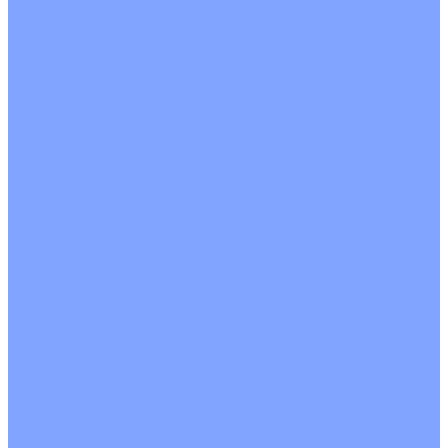
Однопоточные
Двухпоточные
Четырехпоточные
Кругопоточные
Напольно потолочные VRF и VRV блоки
Напольной установки
Потолочной установки
Настенные VRF и VRV блоки
Фанкойлы
Кассетные фанкойлы
Кругопоточные
Однопоточные
Четырехпоточные
Канальные фанкойлы
Вертикальный монтаж
Горизонтальный монтаж
Напольно потолочные фанкойлы
Настенный монтаж
Потолочной монтаж
Универсальный монтаж
Настенные фанкойлы
Чиллер
Компрессорно-конденсаторные блоки
Вентиляция
Приточные установки
С водяным калорифером
С электрическим калорифером
Приточно-вытяжные установки