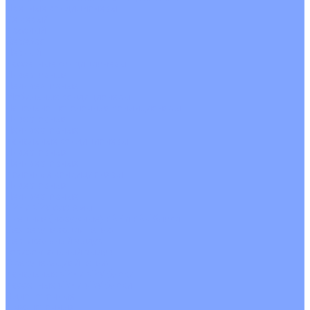
Цветные кондиционеры
Бежевый
Красный
Серебро
Черный
Кассетные кондиционеры
Инверторные
Неинверторные
Мобильные кондиционеры
Напольно-потолочные кондиционеры
Инверторные
Неинверторные
Канальные кондиционеры
Инверторные
Неинверторные
Колонные кондиционеры
Инверторные
Неинверторные
VRF и VRV системы
Внешние (наружные) VRF и VRV блоки
Без рекуперации тепла
Вертикальный выдув
Горизонтальный выдув
С рекуперацией тепла
Канальные VRF и VRV блоки
Кассетные VRF и VRV блоки
Однопоточные
Двухпоточные