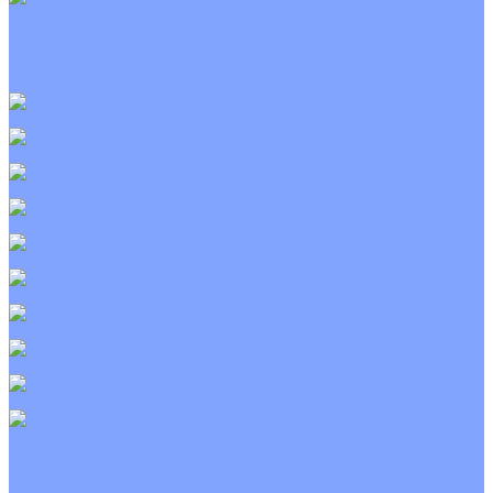
Приточно-вытяжные установки
С водяным калорифером
С электрическим калорифером
С рекуператором
Для бассейнов
Вытяжные установки
Бытовые приточные установки
Wi-Fi модули
Компрессоры
Монтажные комплекты
Пульты управления
Распределительные блоки
Фасадные решетки
Экраны-отражатели
Тепловые завесы
Без обогрева
На воде
Электрические