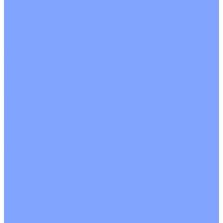
С водяным калорифером
С электрическим калорифером
С рекуператором
Для бассейнов
Вытяжные установки
Бытовые приточные установки
Аксессуары
Wi-Fi модули
Компрессоры
Монтажные комплекты
Пульты управления
Распределительные блоки
Фасадные решетки
Экраны-отражатели
Обогреватели
Тепловые завесы
Без обогрева
На воде
Электрические
О Компании
Новости
Статьи
Сертификаты
Политика конфиденциальности
Реквизиты
Услуги
Монтаж систем кондиционирования
Проектирование систем вентиляции и кондиционирования