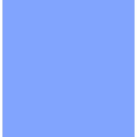
Четырехпоточные
Кругопоточные
Напольно потолочные VRF и VRV блоки
Напольной установки
Потолочной установки
Настенные VRF и VRV блоки
Фанкойлы
Кассетные фанкойлы
Кругопоточные
Однопоточные
Четырехпоточные
Канальные фанкойлы
Вертикальный монтаж
Горизонтальный монтаж
Напольно потолочные фанкойлы
Настенный монтаж
Потолочной монтаж
Универсальный монтаж
Настенные фанкойлы
Чиллер
Компрессорно-конденсаторные блоки
Вентиляция
Приточные установки
С водяным калорифером
С электрическим калорифером
Приточно-вытяжные установки
С водяным калорифером
С электрическим калорифером