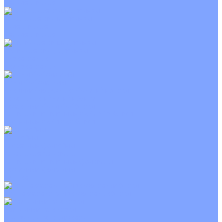
Неинверторные
Канальные кондиционеры
Инверторные
Неинверторные
Колонные кондиционеры
Инверторные
Неинверторные
VRF и VRV системы
Внешние (наружные) VRF и VRV блоки
Канальные VRF и VRV блоки
Кассетные VRF и VRV блоки
Напольно потолочные VRF и VRV блоки
Настенные VRF и VRV блоки
Фанкойлы
Кассетные фанкойлы
Канальные фанкойлы
Напольно потолочные фанкойлы
Настенные фанкойлы
Чиллер
Компрессорно-конденсаторные блоки
Приточные установки
С водяным калорифером