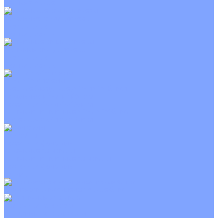
Неинверторные
Канальные кондиционеры
Инверторные
Неинверторные
Колонные кондиционеры
Инверторные
Неинверторные
VRF и VRV системы
Внешние (наружные) VRF и VRV блоки
Канальные VRF и VRV блоки
Кассетные VRF и VRV блоки
Напольно потолочные VRF и VRV блоки
Настенные VRF и VRV блоки
Фанкойлы
Кассетные фанкойлы
Канальные фанкойлы
Напольно потолочные фанкойлы
Настенные фанкойлы
Чиллер
Компрессорно-конденсаторные блоки
Приточные установки
С водяным калорифером