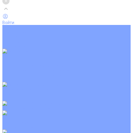
Войти
Каталог товаров
Кондиционеры
Вентиляция
Аксессуары
Обогреватели
Настенные сплит-системы
Инверторные кондиционеры
Неинверторные кондиционеры
Кондиционеры с Wi-Fi управлением
Кондиционеры с сенсором движения
Цветные кондиционеры
Кассетные кондиционеры
Инверторные
Неинверторные
Мобильные кондиционеры
Напольно-потолочные кондиционеры
Инверторные
Неинверторные