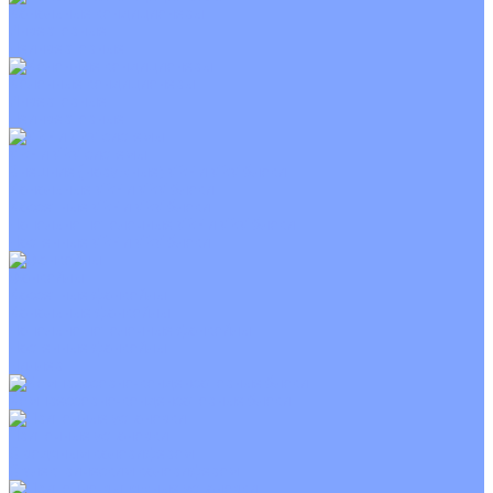
Канальные кондиционеры
Инверторные
Неинверторные
Колонные кондиционеры
Инверторные
Неинверторные
VRF и VRV системы
Внешние (наружные) VRF и VRV блоки
Канальные VRF и VRV блоки
Кассетные VRF и VRV блоки
Напольно потолочные VRF и VRV блоки
Настенные VRF и VRV блоки
Фанкойлы
Кассетные фанкойлы
Канальные фанкойлы
Напольно потолочные фанкойлы
Настенные фанкойлы
Чиллер
Компрессорно-конденсаторные блоки
Приточные установки
С водяным калорифером
С электрическим калорифером