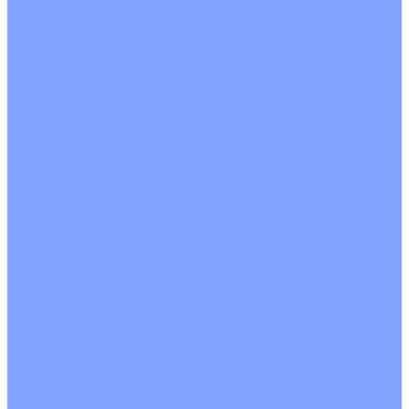
Цветные кондиционеры
Бежевый
Красный
Серебро
Черный
Кассетные кондиционеры
Инверторные
Неинверторные
Мобильные кондиционеры
Напольно-потолочные кондиционеры
Инверторные
Неинверторные
Канальные кондиционеры
Инверторные
Неинверторные
Колонные кондиционеры
Инверторные
Неинверторные
VRF и VRV системы
Внешние (наружные) VRF и VRV блоки
Без рекуперации тепла
Вертикальный выдув
Горизонтальный выдув
С рекуперацией тепла
Канальные VRF и VRV блоки
Кассетные VRF и VRV блоки
Однопоточные
Двухпоточные