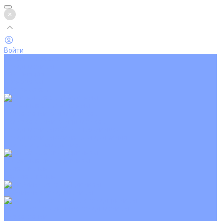
Войти
Каталог товаров
Кондиционеры
Вентиляция
Аксессуары
Обогреватели
Настенные сплит-системы
Инверторные кондиционеры
Неинверторные кондиционеры
Кондиционеры с Wi-Fi управлением
Кондиционеры с сенсором движения
Цветные кондиционеры
Кассетные кондиционеры
Инверторные
Неинверторные
Мобильные кондиционеры
Напольно-потолочные кондиционеры
Инверторные