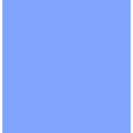
О Компании
Новости
Статьи
Сертификаты
Политика конфиденциальности
Реквизиты
Услуги
Монтаж систем кондиционирования
Проектирование систем вентиляции и кондиционирования
Ремонт и сервисное обслуживание
Монтаж вентиляции
Покупателям
Действия при поломке
Обмен и возврат
Оферта
Пользовательское соглашение
Сервисные центры
Оплата
Доставка
Контакты
...
Каталог товаров
Кондиционеры
Настенные сплит-системы
Инверторные кондиционеры
Неинверторные кондиционеры
Кондиционеры с Wi-Fi управлением
Кондиционеры с сенсором движения