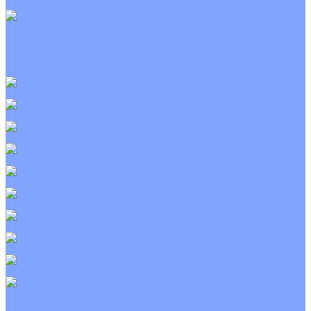
С электрическим калорифером
Приточно-вытяжные установки
С водяным калорифером
С электрическим калорифером
С рекуператором
Для бассейнов
Вытяжные установки
Бытовые приточные установки
Wi-Fi модули
Компрессоры
Монтажные комплекты
Пульты управления
Распределительные блоки
Фасадные решетки
Экраны-отражатели
Тепловые завесы
Без обогрева