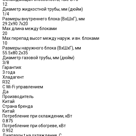
12
Диаметр жидкостной трубы, мм (дюйм)
1/4
Размеры внутреннего блока (ВхШхГ), мм
29.2x90.7x20
Max длина между блоками
20
Max перепад высот между наруж. и вн. блоками
10
Размеры наружного блока (ВхШхГ), мм
55.5x80.2x35
Диаметр газовой трубы, мм (дюйм)
3/8
Гарантия:
3 года
Хладагент
R32
С Wi-Fi управлением
Да
Производитель
Китай
Страна бренда
Китай
Потребление при охлаждении, кВт
0.875
Потребление при обогреве, кВт
0.952
Диапазон t на охлаждение, С