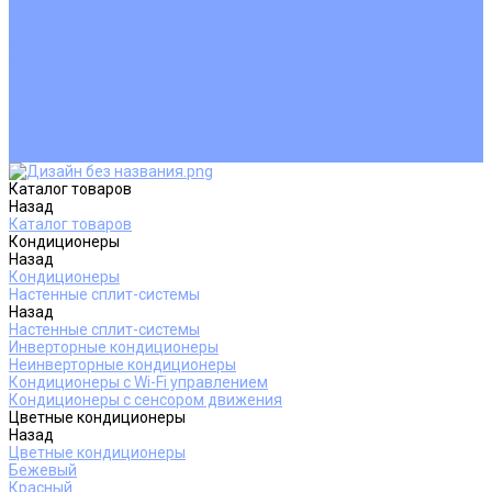
Покупателям
Действия при поломке
Обмен и возврат
Оферта
Пользовательское соглашение
Сервисные центры
Оплата
Доставка
Контакты
Каталог товаров
Назад
Каталог товаров
Кондиционеры
Назад
Кондиционеры
Настенные сплит-системы
Назад
Настенные сплит-системы
Инверторные кондиционеры
Неинверторные кондиционеры
Кондиционеры с Wi-Fi управлением
Кондиционеры с сенсором движения
Цветные кондиционеры
Назад
Цветные кондиционеры
Бежевый
Красный