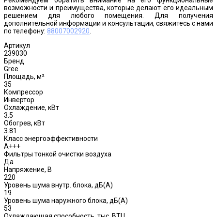
возможности и преимущества, которые делают его идеальным
решением для любого помещения. Для получения
дополнительной информации и консультации, свяжитесь с нами
по телефону:
88007002920
.
Артикул
239030
Бренд
Gree
Площадь, м²
35
Компрессор
Инвертор
Охлаждение, кВт
3.5
Обогрев, кВт
3.81
Класс энергоэффективности
A+++
Фильтры тонкой очистки воздуха
Да
Напряжение, В
220
Уровень шума внутр. блока, дБ(А)
19
Уровень шума наружного блока, дБ(A)
53
Охлаждающая способность, тыс. BTU