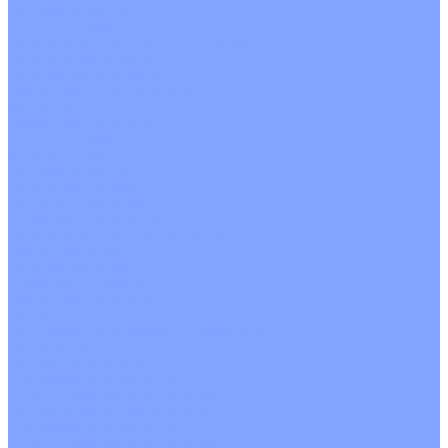
Четырехпоточные
Кругопоточные
Напольно потолочные VRF и VRV блоки
Напольной установки
Потолочной установки
Настенные VRF и VRV блоки
Фанкойлы
Кассетные фанкойлы
Кругопоточные
Однопоточные
Четырехпоточные
Канальные фанкойлы
Вертикальный монтаж
Горизонтальный монтаж
Напольно потолочные фанкойлы
Настенный монтаж
Потолочной монтаж
Универсальный монтаж
Настенные фанкойлы
Чиллер
Компрессорно-конденсаторные блоки
Вентиляция
Приточные установки
С водяным калорифером
С электрическим калорифером
Приточно-вытяжные установки
С водяным калорифером
С электрическим калорифером