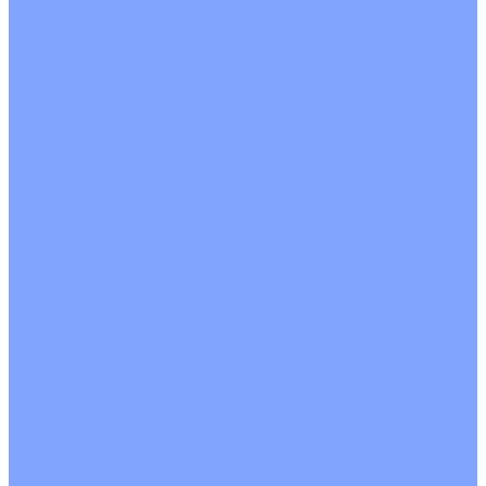
Кондиционеры с Wi-Fi управлением
Кондиционеры с сенсором движения
Цветные кондиционеры
Бежевый
Красный
Серебро
Черный
Кассетные кондиционеры
Инверторные
Неинверторные
Мобильные кондиционеры
Напольно-потолочные кондиционеры
Инверторные
Неинверторные
Канальные кондиционеры
Инверторные
Неинверторные
Колонные кондиционеры
Инверторные
Неинверторные
VRF и VRV системы
Внешние (наружные) VRF и VRV блоки
Без рекуперации тепла
Вертикальный выдув
Горизонтальный выдув
С рекуперацией тепла
Канальные VRF и VRV блоки
Кассетные VRF и VRV блоки