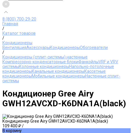
8 (800) 700-29-20
Главная
/
Каталог товаров
/
Кондиционеры
Вентиляция
Аксессуары
Кондиционеры
Обогреватели
/
Кондиционеры (сплит-системы) настенные
Компрессорно-конденсаторные блоки
Фанкойлы
VRF и VRV
системы
Колонные кондиционеры
Напольно-потолочные
кондиционеры
Канальные кондиционеры
Кассетные
кондиционеры
Мобильные кондиционеры
Настенные сплит-
системы
Кондиционер Gree Airy
GWH12AVCXD-K6DNA1A(black)
Кондиционер Gree Airy GWH12AVCXD-K6DNA1A(black)
109 400 ₽
/
В корзину