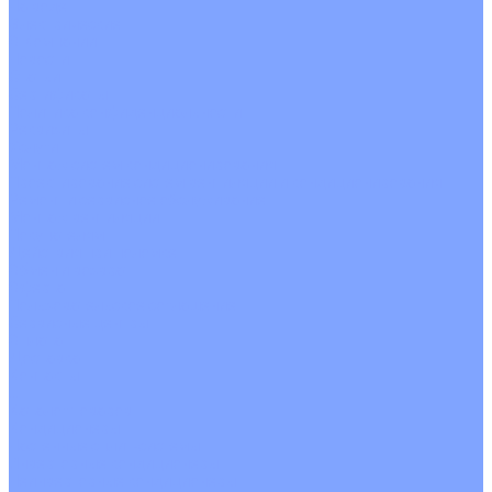
На воде
Электрические
О Компании
Новости
Статьи
Сертификаты
Политика конфиденциальности
Реквизиты
Услуги
Монтаж систем кондиционирования
Проектирование систем вентиляции и кондиционирования
Ремонт и сервисное обслуживание
Монтаж вентиляции
Покупателям
Действия при поломке
Обмен и возврат
Оферта
Пользовательское соглашение
Сервисные центры
Оплата
Доставка
Контакты
...
Каталог товаров
Кондиционеры
Настенные сплит-системы
Инверторные кондиционеры
Неинверторные кондиционеры