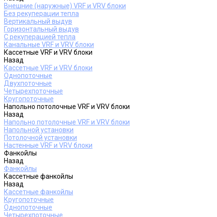
Внешние (наружные) VRF и VRV блоки
Без рекуперации тепла
Вертикальный выдув
Горизонтальный выдув
С рекуперацией тепла
Канальные VRF и VRV блоки
Кассетные VRF и VRV блоки
Назад
Кассетные VRF и VRV блоки
Однопоточные
Двухпоточные
Четырехпоточные
Кругопоточные
Напольно потолочные VRF и VRV блоки
Назад
Напольно потолочные VRF и VRV блоки
Напольной установки
Потолочной установки
Настенные VRF и VRV блоки
Фанкойлы
Назад
Фанкойлы
Кассетные фанкойлы
Назад
Кассетные фанкойлы
Кругопоточные
Однопоточные
Четырехпоточные