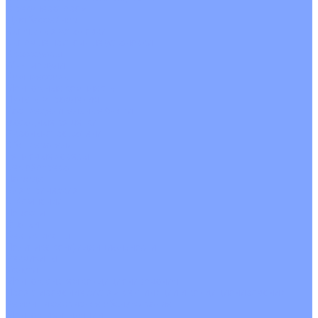
С рекуператором
Для бассейнов
Вытяжные установки
Бытовые приточные установки
Аксессуары
Wi-Fi модули
Компрессоры
Монтажные комплекты
Пульты управления
Распределительные блоки
Фасадные решетки
Экраны-отражатели
Обогреватели
Тепловые завесы
Без обогрева
На воде
Электрические
О Компании
Новости
Статьи
Сертификаты
Политика конфиденциальности
Реквизиты
Услуги
Монтаж систем кондиционирования
Проектирование систем вентиляции и кондиционирования
Ремонт и сервисное обслуживание
Монтаж вентиляции