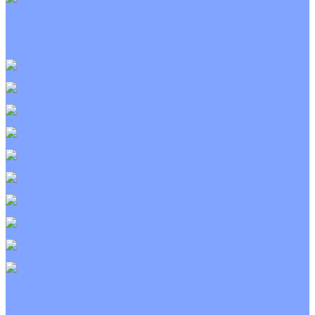
Приточно-вытяжные установки
С водяным калорифером
С электрическим калорифером
С рекуператором
Для бассейнов
Вытяжные установки
Бытовые приточные установки
Wi-Fi модули
Компрессоры
Монтажные комплекты
Пульты управления
Распределительные блоки
Фасадные решетки
Экраны-отражатели
Тепловые завесы
Без обогрева
На воде
Электрические