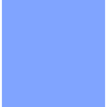
Однопоточные
Двухпоточные
Четырехпоточные
Кругопоточные
Напольно потолочные VRF и VRV блоки
Напольной установки
Потолочной установки
Настенные VRF и VRV блоки
Фанкойлы
Кассетные фанкойлы
Кругопоточные
Однопоточные
Четырехпоточные
Канальные фанкойлы
Вертикальный монтаж
Горизонтальный монтаж
Напольно потолочные фанкойлы
Настенный монтаж
Потолочной монтаж
Универсальный монтаж
Настенные фанкойлы
Чиллер
Компрессорно-конденсаторные блоки
Вентиляция
Приточные установки
С водяным калорифером
С электрическим калорифером
Приточно-вытяжные установки