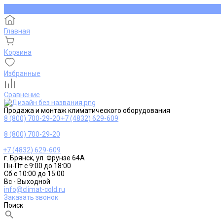
Главная
Корзина
Избранные
Сравнение
Продажа и монтаж климатического оборудования
8 (800) 700-29-20
+7 (4832) 629-609
8 (800) 700-29-20
+7 (4832) 629-609
г. Брянск, ул. Фрунзе 64А
Пн-Пт с 9:00 до 18:00
Сб с 10:00 до 15:00
Вс - Выходной
info@climat-cold.ru
Заказать звонок
Поиск