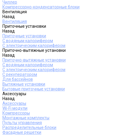
Чиллер
Компрессорно-конденсаторные блоки
Вентиляция
Назад
Вентиляция
Приточные установки
Назад
Приточные установки
С водяным калорифером
С электрическим калорифером
Приточно-вытяжные установки
Назад
Приточно-вытяжные установки
С водяным калорифером
С электрическим калорифером
С рекуператором
Для бассейнов
Вытяжные установки
Бытовые приточные установки
Аксессуары
Назад
Аксессуары
Wi-Fi модули
Компрессоры
Монтажные комплекты
Пульты управления
Распределительные блоки
Фасадные решетки