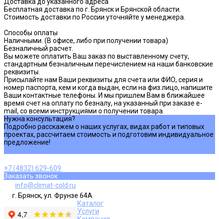
1. ОПЛАТА
Возможные способы оплаты:
Перевод СБЕР
Мгновенный перевод денег между любыми картами любых
банков, по номеру карты.
Оплата по QR
Наиболее безопасный способ оплаты: для совершения платежа
вам не нужно вводить данные своей карты, оплата происходит в
мобильном приложении вашего банка. Просто отсканируйте
полученный QR-код и укажите сумму заказа.
Безналичный расчет для юр. лиц и ИП
Оплата производится через р/с по реквизитам указанным в
счете на оплату. Для покупки как юр. лицо или ИП необходимо
предоставить реквизиты вашей организации на
почту
stroy.holod@mail.ru
или оформить заказ в интернет
магазине.
Оплата по реквизитам для физ. лиц
Оплата производится по реквизитам юр. лица.