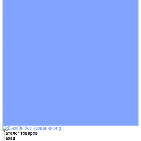
Обогреватели
Тепловые завесы
Без обогрева
На воде
Электрические
О Компании
Новости
Статьи
Сертификаты
Политика конфиденциальности
Реквизиты
Услуги
Монтаж систем кондиционирования
Проектирование систем вентиляции и кондиционирования
Ремонт и сервисное обслуживание
Монтаж вентиляции
Покупателям
Действия при поломке
Обмен и возврат
Оферта
Пользовательское соглашение
Сервисные центры
Оплата
Доставка
Контакты
Каталог товаров
Назад