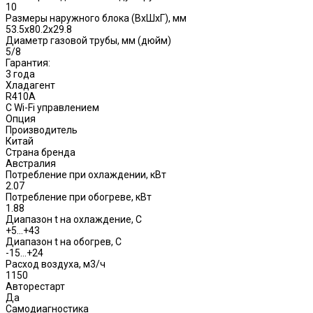
10
Размеры наружного блока (ВхШхГ), мм
53.5х80.2х29.8
Диаметр газовой трубы, мм (дюйм)
5/8
Гарантия:
3 года
Хладагент
R410A
С Wi-Fi управлением
Опция
Производитель
Китай
Страна бренда
Австралия
Потребление при охлаждении, кВт
2.07
Потребление при обогреве, кВт
1.88
Диапазон t на охлаждение, С
+5…+43
Диапазон t на обогрев, С
-15…+24
Расход воздуха, м3/ч
1150
Авторестарт
Да
Самодиагностика