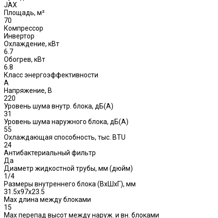
JAX
Площадь, м²
70
Компрессор
Инвертор
Охлаждение, кВт
6.7
Обогрев, кВт
6.8
Класс энергоэффективности
A
Напряжение, В
220
Уровень шума внутр. блока, дБ(А)
31
Уровень шума наружного блока, дБ(A)
55
Охлаждающая способность, тыс. BTU
24
Антибактериальный фильтр
Да
Диаметр жидкостной трубы, мм (дюйм)
1/4
Размеры внутреннего блока (ВхШхГ), мм
31.5х97х23.5
Max длина между блоками
15
Max перепад высот между наруж. и вн. блоками