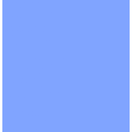
Вертикальный монтаж
Горизонтальный монтаж
Напольно потолочные фанкойлы
Настенный монтаж
Потолочной монтаж
Универсальный монтаж
Настенные фанкойлы
Чиллер
Компрессорно-конденсаторные блоки
Вентиляция
Приточные установки
С водяным калорифером
С электрическим калорифером
Приточно-вытяжные установки
С водяным калорифером
С электрическим калорифером
С рекуператором
Для бассейнов
Вытяжные установки
Бытовые приточные установки
Аксессуары
Wi-Fi модули
Компрессоры
Монтажные комплекты
Пульты управления
Распределительные блоки
Фасадные решетки
Экраны-отражатели