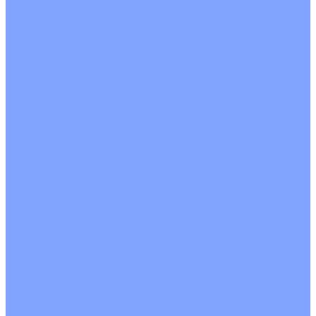
Канальные кондиционеры
Инверторные
Неинверторные
Колонные кондиционеры
Инверторные
Неинверторные
VRF и VRV системы
Внешние (наружные) VRF и VRV блоки
Без рекуперации тепла
Вертикальный выдув
Горизонтальный выдув
С рекуперацией тепла
Канальные VRF и VRV блоки
Кассетные VRF и VRV блоки
Однопоточные
Двухпоточные
Четырехпоточные
Кругопоточные
Напольно потолочные VRF и VRV блоки
Напольной установки
Потолочной установки
Настенные VRF и VRV блоки
Фанкойлы
Кассетные фанкойлы
Кругопоточные
Однопоточные
Четырехпоточные
Канальные фанкойлы