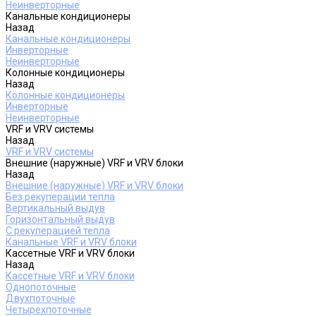
Неинверторные
Канальные кондиционеры
Назад
Канальные кондиционеры
Инверторные
Неинверторные
Колонные кондиционеры
Назад
Колонные кондиционеры
Инверторные
Неинверторные
VRF и VRV системы
Назад
VRF и VRV системы
Внешние (наружные) VRF и VRV блоки
Назад
Внешние (наружные) VRF и VRV блоки
Без рекуперации тепла
Вертикальный выдув
Горизонтальный выдув
С рекуперацией тепла
Канальные VRF и VRV блоки
Кассетные VRF и VRV блоки
Назад
Кассетные VRF и VRV блоки
Однопоточные
Двухпоточные
Четырехпоточные