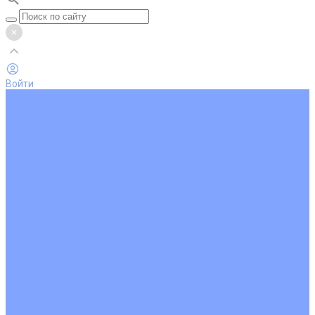
Войти
...
Каталог товаров
Кондиционеры
Настенные сплит-системы
Инверторные кондиционеры
Неинверторные кондиционеры
Кондиционеры с Wi-Fi управлением
Кондиционеры с сенсором движения
Цветные кондиционеры
Бежевый
Красный
Серебро
Черный
Кассетные кондиционеры
Инверторные
Неинверторные
Мобильные кондиционеры
Напольно-потолочные кондиционеры
Инверторные
Неинверторные